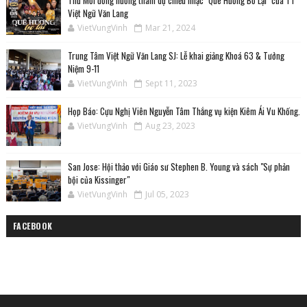
Việt Ngữ Văn Lang
VietVungVinh
Mar 21, 2024
Trung Tâm Việt Ngữ Văn Lang SJ: Lễ khai giảng Khoá 63 & Tưởng
Niệm 9-11
VietVungVinh
Sept 11, 2023
Họp Báo: Cựu Nghị Viên Nguyễn Tâm Thắng vụ kiện Kiêm Ái Vu Khống.
VietVungVinh
Aug 23, 2023
San Jose: Hội thảo với Giáo sư Stephen B. Young và sách "Sự phản
bội của Kissinger"
VietVungVinh
Jul 05, 2023
FACEBOOK