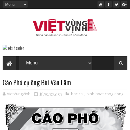
Cáo Phó cụ ông Bùi Văn Lâm
VietVungVinh
10 years ago
bac-cali
,
sinh-hoat-cong-dong