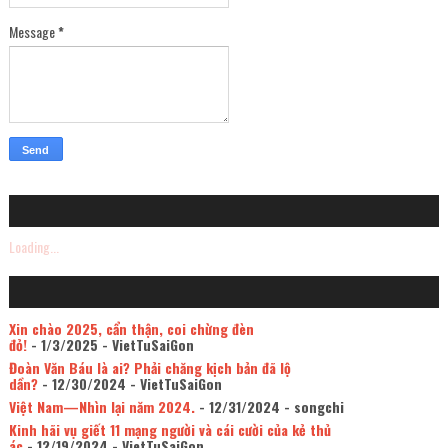
Message
*
Loading...
Xin chào 2025, cẩn thận, coi chừng đèn
đỏ!
- 1/3/2025
- VietTuSaiGon
Đoàn Văn Báu là ai? Phải chăng kịch bản đã lộ
dần?
- 12/30/2024
- VietTuSaiGon
Việt Nam—Nhìn lại năm 2024.
- 12/31/2024
- songchi
Kinh hãi vụ giết 11 mạng người và cái cười của kẻ thủ
ác
- 12/19/2024
- VietTuSaiGon