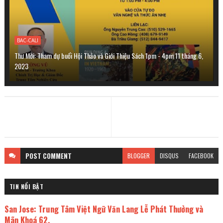
BAC-CALI
Thư Mời: Tham dự buổi Hội Thảo và Giới Thiệu Sách 1pm - 4pm 11 tháng 6,
2023
POST
COMMENT
BLOGGER
DISQUS
FACEBOOK
TIN NỔI BẬT
San Jose: Trung Tâm Việt Ngữ Văn Lang Lễ Phát Thưởng và
Mãn Khoá 62.