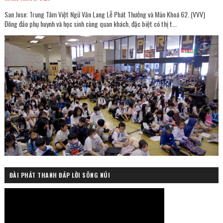
San Jose: Trung Tâm Việt Ngữ Văn Lang Lễ Phát Thưởng và Mãn Khoá 62. (VVV)
Đông đảo phụ huynh và học sinh cùng quan khách, đặc biệt có thị t...
ĐÀI PHÁT THANH ĐÁP LỜI SÔNG NÚI