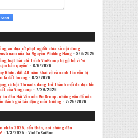
ông an dọa xử phạt người chia sẻ nội dung
ivestream của bà Nguyễn Phương Hằng
- 8/6/2026
àng loạt bài chỉ trích VinGroup bị gỡ bỏ vì ‘vi
hạm bản quyền’
- 8/6/2026
uy Nhơn: đất 40 năm khai vỡ và canh tác vẫn bị
oi là đất hoang
- 8/3/2026
ạng xã hội Threads đang trở thành mối đe dọa lớn
hất của Vingroup
- 7/29/2026
ự án đèo Hải Vân của VinGroup: những vấn đề của
ản đánh giá tác động môi trường
- 7/25/2026
in chào 2025, cẩn thận, coi chừng đèn
ỏ!
- 1/3/2025
- VietTuSaiGon