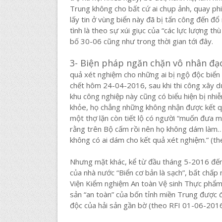
Trung không cho bất cứ ai chụp ảnh, quay phi
lấy tin ở vùng biển này đã bị tấn công đến 
tình là theo sự xúi giục của “các lực lượng t
bố 30-06 cũng như trong thời gian tới đây.
3- Biện pháp ngăn chặn vô nhân đạo
quả xét nghiệm cho những ai bị ngộ độc biển 
chết hôm 24-04-2016, sau khi thi công xây d
khu công nghiệp này cũng có biểu hiện bị nhi
khỏe, họ chẳng những không nhận được kết q
một thợ lặn còn tiết lộ có người “muốn đưa m
rằng trên Bộ cấm rồi nên họ không dám làm… 
không có ai dám cho kết quả xét nghiệm.” (t
Nhưng mặt khác, kể từ đầu tháng 5-2016 đến 
của nhà nước “Biển cơ bản là sạch”, bất chấp
Viện Kiểm nghiệm An toàn Vệ sinh Thực phẩm
sản “an toàn” của bốn tỉnh miền Trung được 
độc của hải sản gần bờ (theo RFI 01-06-2016