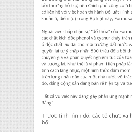
bồi thường hỗ trợ, nên Chính phủ cũng có “ch
có liên hệ với việc hoãn thi hành Bộ luật Hình
khoản 5, điểm (d) trong Bộ luật này, Formosa 
Ngoài việc chấp nhận sự “đổ thừa” của Formo
các chất kịch độc phenol và cyanur chảy tràn
ổ độc chất lâu dài cho môi trường đất nước v
quyền lại tự ý chấp nhận 500 triệu đôla bồi
chuyên gia và phán quyết nghiêm túc của tòa 
và tương lai. Như thế là vi phạm Hiến pháp lẫ
tính cách lăng nhục, một hình thức đấm mõm 
trên lưng nhân dân của một nhà nước vô trách
đó, đảng Cộng sản đang bán rẻ hiện tại và tươ
Tất cả vụ việc này đang gây phản ứng mạnh mẽ
đảng”
Trước tình hình đó, các tổ chức xã h
bố: