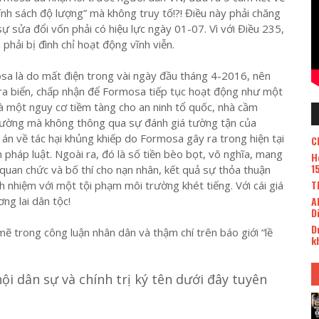
ính sách độ lượng” mà không truy tố!?! Điều này phải chăng
 sự sửa đổi vốn phải có hiệu lực ngày 01-07. Vì với Điều 235,
phải bị đình chỉ hoạt động vĩnh viễn.
sa là do mất điện trong vài ngày đầu tháng 4-2016, nên
 ra biển, chấp nhận để Formosa tiếp tục hoạt động như một
à một nguy cơ tiềm tàng cho an ninh tổ quốc, nhà cầm
 thường mà không thông qua sự đánh giá tường tận của
án về tác hại khủng khiếp do Formosa gây ra trong hiện tại
C
n pháp luật. Ngoài ra, đó là số tiền bèo bọt, vô nghĩa, mang
H
1
quan chức và bố thí cho nạn nhân, kết quả sự thỏa thuận
T
 nhiệm với một tội phạm môi trường khét tiếng. Với cái giá
ng lai dân tộc!
A
D
D
 trong công luận nhân dân và thậm chí trên báo giới “lề
k
ội dân sự và chính trị ký tên dưới đây tuyên