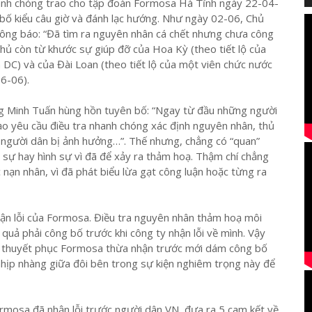
nh chóng trao cho tập đoàn Formosa Hà Tĩnh ngày 22-04-
 bố kiểu câu giờ và đánh lạc hướng. Như ngày 02-06, Chủ
ông báo: “Đã tìm ra nguyên nhân cá chết nhưng chưa công
phủ còn từ khước sự giúp đỡ của Hoa Kỳ (theo tiết lộ của
DC) và của Đài Loan (theo tiết lộ của một viên chức nước
6-06).
 Minh Tuấn hùng hồn tuyên bố: “Ngay từ đầu những người
ạo yêu cầu điều tra nhanh chóng xác định nguyên nhân, thủ
ợ người dân bị ảnh hưởng…”. Thế nhưng, chẳng có “quan”
n sự hay hình sự vì đã để xảy ra thảm hoạ. Thậm chí chẳng
c nạn nhân, vì đã phát biểu lừa gạt công luận hoặc từng ra
ận lỗi của Formosa. Điều tra nguyên nhân thảm hoạ môi
t quả phải công bố trước khi công ty nhận lỗi về mình. Vậy
hờ thuyết phục Formosa thừa nhận trước mới dám công bố
nhịp nhàng giữa đôi bên trong sự kiện nghiêm trọng này để
rmosa đã nhận lỗi trước người dân VN, đưa ra 5 cam kết về