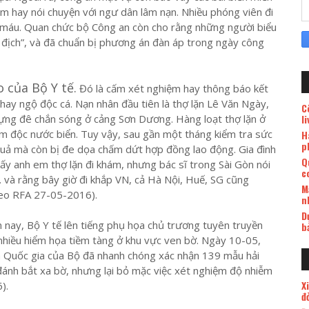
m hay nói chuyện với ngư dân lâm nạn. Nhiều phóng viên đi
đổ máu. Quan chức bộ Công an còn cho rằng những người biểu
hù địch”, và đã chuẩn bị phương án đàn áp trong ngày công
 của Bộ Y tế.
Đó là cấm xét nghiệm hay thông báo kết
hay ngộ độc cá. Nạn nhân đầu tiên là thợ lặn Lê Văn Ngày,
C
ựng đê chắn sóng ở cảng Sơn Dương. Hàng loạt thợ lặn ở
l
ễm độc nước biển. Tuy vậy, sau gần một tháng kiểm tra sức
H
p
uả mà còn bị đe dọa chấm dứt hợp đồng lao động. Gia đình
Q
ấy anh em thợ lặn đi khám, nhưng bác sĩ trong Sài Gòn nói
c
và rằng bây giờ đi khắp VN, cả Hà Nội, Huế, SG cũng
M
heo RFA 27-05-2016).
n
D
nay, Bộ Y tế lên tiếng phụ họa chủ trương tuyên truyền
b
 nhiều hiểm họa tiềm tàng ở khu vực ven bờ. Ngày 10-05,
 Quốc gia của Bộ đã nhanh chóng xác nhận 139 mẫu hải
đánh bắt xa bờ, nhưng lại bỏ mặc việc xét nghiệm độ nhiễm
X
).
đ