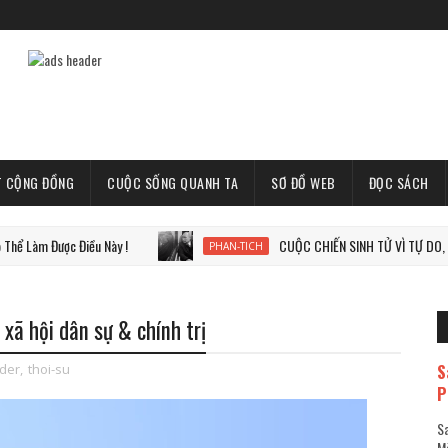
T CỘNG ĐỒNG
CUỘC SỐNG QUANH TA
SƠ ĐỒ WEB
ĐỌC SÁCH
ợc Điều Này !
CUỘC CHIẾN SINH TỬ VÌ TỰ DO, VÌ THẾ GIỚ
PHAN-TICH
xã hội dân sự & chính trị
S
ider
,
thoi-su
P
Sa
Mã