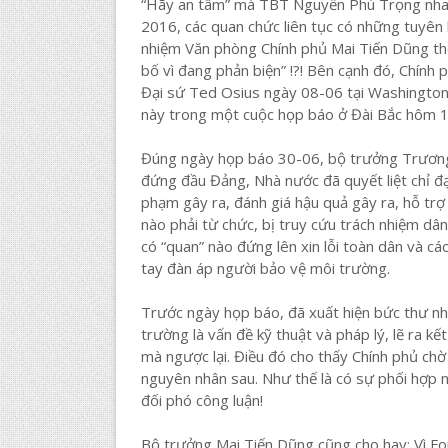
“Hãy an tâm” mà TBT Nguyễn Phú Trọng nha
2016, các quan chức liên tục có những tuyên
nhiệm Văn phòng Chính phủ Mai Tiến Dũng th
bố vì đang phản biện” !?! Bên cạnh đó, Chính 
Đại sứ Ted Osius ngày 08-06 tại Washington 
này trong một cuộc họp báo ở Đài Bắc hôm 1
Đúng ngày họp báo 30-06, bộ trưởng Trương
đứng đầu Đảng, Nhà nước đã quyết liệt chỉ đ
phạm gây ra, đánh giá hậu quả gây ra, hỗ tr
nào phải từ chức, bị truy cứu trách nhiệm dâ
có “quan” nào đứng lên xin lỗi toàn dân và cá
tay đàn áp người bảo vệ môi trường.
Trước ngày họp báo, đã xuất hiện bức thư nh
trường là vấn đề kỹ thuật và pháp lý, lẽ ra kế
mà ngược lại. Điều đó cho thấy Chính phủ c
nguyên nhân sau. Như thế là có sự phối hợp 
đối phó công luận!
Bộ trưởng Mai Tiến Dũng cũng cho hay: Vì Fo