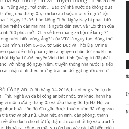
 của Bộ Thông tin và Truyền thông.
Tin nhắn điện
a”, “Vũng Áng”, “cá chết”… Báo chí nhà nước đã không đưa
 trường đầu tháng 05, trái lại cáo buộc một số người tội
 loạn”. Ngày 13-05, báo Nông Thôn Ngày Nay bị phạt 140
hị bài “Nhân dân mãi mãi là người đến sau”, và “Lời than của
rình “60 phút mở - Chia sẻ trên mạng xã hội để làm gì?”
trong nước biển Vũng Áng?" của VTC là ngụy tạo, đồng thời
B của mình. Hôm 06-06, tờ Giáo Dục và Thời Đại Online
 liên quan đến thủ phạm gây ra nguyên nhân đó” sau khi nó
 hội. Ngày 10-06, huyện Vĩnh Linh tỉnh Quảng trị đã phát
enol với nồng độ nguy hiểm, truyền thông nhà nước lại tiếp
ra các nhận định theo hướng trấn an dối gạt người dân từ
N
 Bộ Công an.
Cuối tháng 04-2016, hai phóng viên tự do
E
à Tĩnh, Nghệ An đã bị công an bắt nhốt, tra khảo, hành hạ
g vì môi trường tháng 05 và đầu tháng 06 tại Hà Nội và
ường phục hoặc côn đồ đầu gấu được thuê mướn đã xông vào
M
 trẻ thơ và phụ nữ. Chưa hết, an ninh, dân phòng, thanh
n về đồn đánh cho nhừ tử; thậm chí còn nhốt họ vào trại hỗ
hục. Ngoài ra, công an mật vụ còn bao vây các bãi biển miền