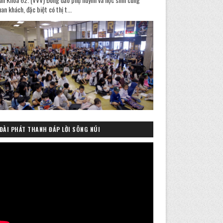
an khách, đặc biệt có thị t...
ĐÀI PHÁT THANH ĐÁP LỜI SÔNG NÚI