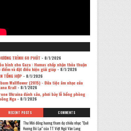
HƯƠNG TRÌNH 60 PHÚT
- 8/1/2026
òa bình cho Gaza : Hamas chấp nhận thỏa thuận
5 điểm và đặt điều kiện giải giáp
- 8/1/2026
IN TỔNG HỢP
- 8/1/2026
lbum Wallflower (2015) - Bữa tiệc âm nhạc của
iana Krall
- 8/1/2026
rone Ukraina đánh sâu, phơi bày lỗ hổng phòng
hông Nga
- 8/1/2026
RECENT POSTS
COMMENTS
Thư Mời đồng hương tham dự chiều nhạc "Quê
Hương Bỏ Lại" của TT Việt Ngữ Văn Lang