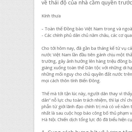
về thái độ của nhà cầm quyền trướ
Kính thưa
- Toàn thể Đồng bào Việt Nam trong và ngoà
- Các chính phủ dân chủ năm châu, các cơ qua
Cho tới hôm nay, đã gần ba tháng kể từ vụ cá
nước Việt Nam lần đầu tiên gánh chịu một t
trường, gây ảnh hưởng lên hàng triệu đồng b
giáng xuống toàn thể Dân tộc với những di h
những mối nguy cho chủ quyền đất nước trên l
mọi cách thôn tính Biển Đông.
Thế mà tới tận lúc này, người dân thay vì thấ
dân” nỗ lực chu toàn trách nhiệm, thì lại ch
phẫn từ giới lãnh đạo chính trị mà có vẻ nằm
nhất là sau cuộc họp báo công bố thủ phạm 
Hà Nội. Chiến dịch tổng lực đó đã biểu hiện c