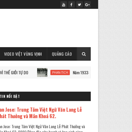
VIDEO VIỆT VÙNG VỊNH
QUẢNG CÁO
I TỰ DO
Năm 1933: Staline tàn sát 7 triệu người Ukraine
PHAN-TICH
TIN NỔI BẬT
an Jose: Trung Tâm Việt Ngữ Văn Lang Lễ
hát Thưởng và Mãn Khoá 62.
n Jose: Trung Tâm Việt Ngữ Văn Lang Lễ Phát Thưởng và
n Khoá 62. (VVV) Đông đảo phụ huynh và học sinh cùng