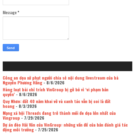
Message
*
Công an dọa xử phạt người chia sẻ nội dung livestream của bà
Nguyễn Phương Hằng
- 8/6/2026
Hàng loạt bài chỉ trích VinGroup bị gỡ bỏ vì ‘vi phạm bản
quyền’
- 8/6/2026
Quy Nhơn: đất 40 năm khai vỡ và canh tác vẫn bị coi là đất
hoang
- 8/3/2026
Mạng xã hội Threads đang trở thành mối đe dọa lớn nhất của
Vingroup
- 7/29/2026
Dự án đèo Hải Vân của VinGroup: những vấn đề của bản đánh giá tác
động môi trường
- 7/25/2026