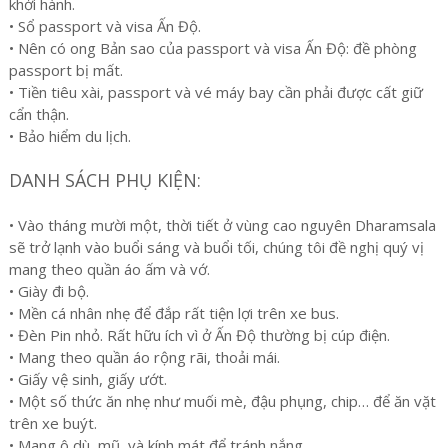
khởi hành.
• Sổ passport và visa Ấn Độ.
• Nên có ong Bản sao của passport và visa Ấn Độ: đề phòng
passport bị mất.
• Tiền tiêu xài, passport và vé máy bay cần phải được cất giữ
cẩn thận.
• Bảo hiểm du lịch.
DANH SÁCH PHỤ KIỆN:
• Vào tháng mười một, thời tiết ở vùng cao nguyên Dharamsala
sẽ trở lạnh vào buổi sáng và buổi tối, chúng tôi đề nghị quý vị
mang theo quần áo ấm và vớ.
• Giày đi bộ.
• Mền cá nhân nhẹ để đắp rất tiện lợi trên xe bus.
• Đèn Pin nhỏ. Rất hữu ích vì ở Ấn Độ thường bị cúp điện.
• Mang theo quần áo rộng rãi, thoải mái.
• Giấy vệ sinh, giấy ướt.
• Một số thức ăn nhẹ như muối mè, đậu phụng, chip… để ăn vặt
trên xe buýt.
• Mang ô dù, mũ, và kính mát để tránh nắng.