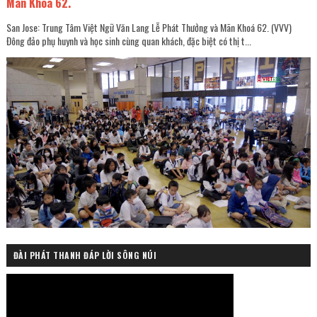
Mãn Khoá 62.
San Jose: Trung Tâm Việt Ngữ Văn Lang Lễ Phát Thưởng và Mãn Khoá 62. (VVV)
Đông đảo phụ huynh và học sinh cùng quan khách, đặc biệt có thị t...
ĐÀI PHÁT THANH ĐÁP LỜI SÔNG NÚI