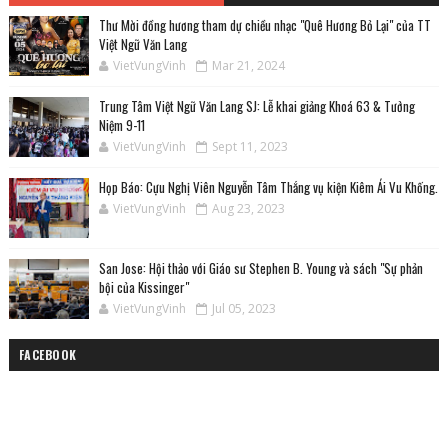
Thư Mời đồng hương tham dự chiều nhạc "Quê Hương Bỏ Lại" của TT
Việt Ngữ Văn Lang
VietVungVinh
Mar 21, 2024
Trung Tâm Việt Ngữ Văn Lang SJ: Lễ khai giảng Khoá 63 & Tưởng
Niệm 9-11
VietVungVinh
Sept 11, 2023
Họp Báo: Cựu Nghị Viên Nguyễn Tâm Thắng vụ kiện Kiêm Ái Vu Khống.
VietVungVinh
Aug 23, 2023
San Jose: Hội thảo với Giáo sư Stephen B. Young và sách "Sự phản
bội của Kissinger"
VietVungVinh
Jul 05, 2023
FACEBOOK