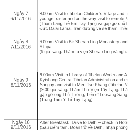
Ngày 7
9.00am Visit to Tibetan Children’s Village and 
younger sister and on the way visit to remote M
6/11/2016
(Thăm Làng Trẻ Em Tây Tạng và gặp gỡ chủ tịc
Đức Dalai Lama. Trên đường về sẽ thăm Thiền
Ngày 8
9.00am Visit to Bir Sherap Ling Monastery and
Situpa.
7/11/2016
(9 giờ sáng: Thăm tu viện Sherap Ling và nghe 
9.00am Visit to Library of Tibetan Works and Ar
Kyishong Central Tibetan Administration and me
Ngày 9
Sangay and visit to Men-Tse-Khang (Tibetan Me
8/11/2016
(9:00 giờ sáng: Thăm Thư Viện Tây Tạng. Th
gặp gỡ ông Thủ Tướng, Tiến sĩ Lobsang Sanga
(Trung Tâm Y Tế Tây Tạng)
Ngày 10
After Breakfast: Drive to Delhi – check in Hotel
9/11/2016
(Sau điểm tâm. Đoàn trở về Delhi, nhận phòng 