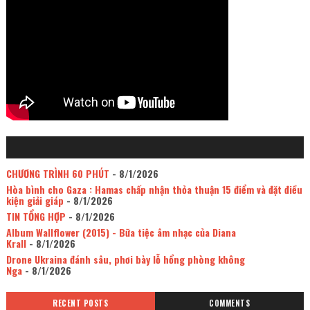
CHƯƠNG TRÌNH 60 PHÚT
- 8/1/2026
Hòa bình cho Gaza : Hamas chấp nhận thỏa thuận 15 điểm và đặt điều
kiện giải giáp
- 8/1/2026
TIN TỔNG HỢP
- 8/1/2026
Album Wallflower (2015) - Bữa tiệc âm nhạc của Diana
Krall
- 8/1/2026
Drone Ukraina đánh sâu, phơi bày lỗ hổng phòng không
Nga
- 8/1/2026
RECENT POSTS
COMMENTS