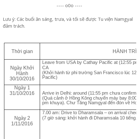
---- o0o ----
Lưu ý: Các buổi ăn sáng, trưa, và tối sẽ được Tu viện Namgyal
đảm trách.
Thời gian
HÀNH TRÌ
Leave from USA by Cathay Pacific at (12:55 pm
CA
Ngày Khởi
(Khởi hành từ phi trường San Francisco lúc 1
Hành
Pacific)
30/10/2016
Ngày 1
Arrive in Delhi: around (11:55 pm chưa confirm)
31/10/2016
(Quá cảnh ở Hồng Kông chuyển máy bay 8:00 pm
pm khuya). Chư Tăng Namgyal đến đón về Hote
7.00 am: Drive to Dharamsala – on arrival check
(7 giờ sáng: khởi hành đi Dharamsala 10 tiếng.
Ngày 2
1/11/2016