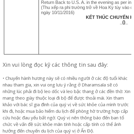
Return Back to U.S. A. in the evening as per indi
(Thu xếp ra phi trường trở về Hoa Kỳ tùy vào 
ngày 10/11/2016)
KẾT THÚC CHUYẾN 
_()_
Xin vui lòng đọc kỹ các thông tin sau đây:
• Chuyến hành hương này sẽ có nhiều người ở các độ tuổi khác
nhau tham gia, xin vui ong lưu ý rằng ở Dharamsala sẽ có
những lúc phải đi bộ leo dốc và leo bậc thang ở các đền thờ. Xin
mang theo giày thuộc loại đi bộ để được thoải mái. Xin tham
khảo với bác sĩ gia đình của quý vị về sức khỏe của mình trước
khi đi, hoặc mua bảo hiểm du lịch để phòng hờ trường hợp cấp
cứu hoặc đau yếu bất ngờ. Quý vị nên thông báo đến ban tổ
chức về vấn đề sức khỏe mãn tính hoặc cấp tính có thể ảnh
hưởng đến chuyến du lịch của quý vị ở Ấn Độ.