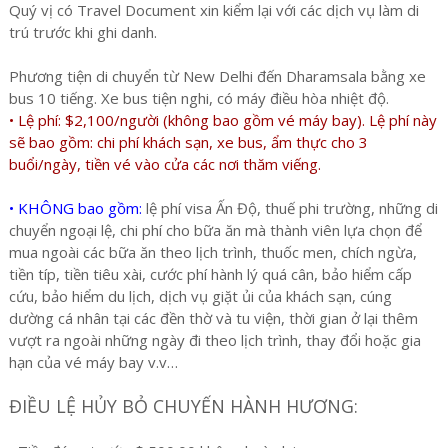
Quý vị có Travel Document xin kiểm lại với các dịch vụ làm di
trú trước khi ghi danh.
Phương tiện di chuyển từ New Delhi đến Dharamsala bằng xe
bus 10 tiếng. Xe bus tiện nghi, có máy điều hòa nhiệt độ.
• Lệ phí: $2,100/người (không bao gồm vé máy bay). Lệ phí này
sẽ bao gồm: chi phí khách sạn, xe bus, ẩm thực cho 3
buổi/ngày, tiền vé vào cửa các nơi thăm viếng.
• KHÔNG bao gồm:
lệ phí visa Ấn Độ, thuế phi trường, những di
chuyển ngoại lệ, chi phí cho bữa ăn mà thành viên lựa chọn để
mua ngoài các bữa ăn theo lịch trình, thuốc men, chích ngừa,
tiền típ, tiền tiêu xài, cước phí hành lý quá cân, bảo hiểm cấp
cứu, bảo hiểm du lịch, dịch vụ giặt ủi của khách sạn, cúng
dường cá nhân tại các đền thờ và tu viện, thời gian ở lại thêm
vượt ra ngoài những ngày đi theo lịch trình, thay đổi hoặc gia
hạn của vé máy bay v.v…
ĐIỀU LỆ HỦY BỎ CHUYẾN HÀNH HƯƠNG: