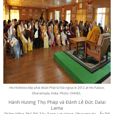
His Holiness tiếp phái đoàn Phật tử hải ngoại in 2012 at His Palace,
Dharamsala, India. Photo: OHHDL
Hành Hương Thọ Pháp và Đảnh Lễ Đức Dalai
Lama
Thăm Viếng Thủ Đô Tây Tạng Lưu Vong, Dharamsala - Ấn Độ