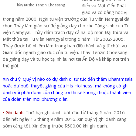
Thầy Kusho Tenzin Choesang
điển và Mật điển Phật
giáo và có bằng học vị
trong năm 2000, Ngài tu viện trưởng của Tu viện Namgyal đã
chọn Thầy làm giáo sư để giảng dạy cho các Tăng sinh của Tu
viện Namgyal. Thầy đảm trách dạy cả hai bộ môn Đại thừa và
Mật thừa tại Tu viện Namgyal trong 5 năm. Từ 2002-2005,
Thầy được bổ nhiệm làm trong ban điều hành và giữ chức vụ
Giám đốc ngành giáo dục của tu viện. Thầy Tenzin Choesang
đã giảng dạy và tu học tại nhiều nơi tại Ấn Độ và khắp nơi trên
thế giới.
Xin chú ý: Quý vị nào có dự đinh đi tự túc đến thăm Dharamsala
hoặc dự buổi thuyết giảng của His Holiness, mà không có ghi
danh với phái đoàn của chúng tôi thì sẽ không thuộc thành viên
của đoàn trên mọi phương diện.
• Ghi danh:
Thời hạn ghi danh: bắt đầu từ tháng 5 năm 2016
đến hết ngày 15 tháng 9 năm 2016. Xin quý vị ghi danh càng
sớm càng tốt. Xin đóng trước $500.00 khi ghi danh.