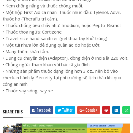
• Kem chống nắng và thuốc chống muỗi.
• Một hộp First Aid cá nhân. Thuốc nhức đầu: Tylenol, Advil,
thuốc ho (Theraflu trị cảm).
• Thuốc chống tiêu chảy như: Imodium, hoặc Pepto-Bismol.
• Thuốc thoa ngứa: Cortizone.
• Travel-size hand sanitizer (gel thoa tay khử trùng)
• Một túi nhựa lớn để đựng quần áo dơ hoặc ướt.
• Mang thêm khăn tắm.
• Dụng cụ chuyển điện (Adaptor), dòng điện ở India là 220 volt.
• Chủng ngừa: tham khảo với bác sĩ gia đình.
• Những sản phẩm thuộc dạng lỏng hơn 3 oz., nên bỏ vào
check-in hành lý. Security tại phi trường sẽ tịch thâu khi qua
cổng an ninh.
• Thuốc say sóng, say xe…
Facebook
Twitter
Google+
SHARE THIS