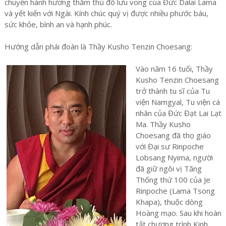
chuyến hành hương thăm thủ đô lưu vong của Đức Dalai Lama
và yết kiến với Ngài. Kính chúc quý vị được nhiều phước báu,
sức khỏe, bình an và hạnh phúc.
Hướng dẫn phái đoàn là Thầy Kusho Tenzin Choesang:
Vào năm 16 tuổi, Thầy
Kusho Tenzin Choesang
trở thành tu sĩ của Tu
viện Namgyal, Tu viện cá
nhân của Đức Đạt Lai Lạt
Ma. Thầy Kusho
Choesang đã thọ giáo
với Đại sư Rinpoche
Lobsang Nyima, người
đã giữ ngôi vị Tăng
Thống thứ 100 của Je
Rinpoche (Lama Tsong
Khapa), thuộc dòng
Hoàng mạo. Sau khi hoàn
tất chương trình Kinh