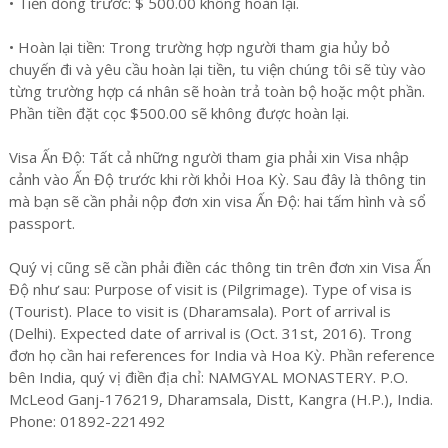
• Tiền đóng trước: $ 500.00 không hoàn lại.
• Hoàn lại tiền: Trong trường hợp người tham gia hủy bỏ
chuyến đi và yêu cầu hoàn lại tiền, tu viện chúng tôi sẽ tùy vào
từng trường hợp cá nhân sẽ hoàn trả toàn bộ hoặc một phần.
Phần tiền đặt cọc $500.00 sẽ không được hoàn lại.
Visa Ấn Độ: Tất cả những người tham gia phải xin Visa nhập
cảnh vào Ấn Độ trước khi rời khỏi Hoa Kỳ. Sau đây là thông tin
mà bạn sẽ cần phải nộp đơn xin visa Ấn Độ: hai tấm hình và sổ
passport.
Quý vị cũng sẽ cần phải điền các thông tin trên đơn xin Visa Ấn
Độ như sau: Purpose of visit is (Pilgrimage). Type of visa is
(Tourist). Place to visit is (Dharamsala). Port of arrival is
(Delhi). Expected date of arrival is (Oct. 31st, 2016). Trong
đơn họ cần hai references for India và Hoa Kỳ. Phần reference
bên India, quý vị điền địa chỉ: NAMGYAL MONASTERY. P.O.
McLeod Ganj-176219, Dharamsala, Distt, Kangra (H.P.), India.
Phone: 01892-221492