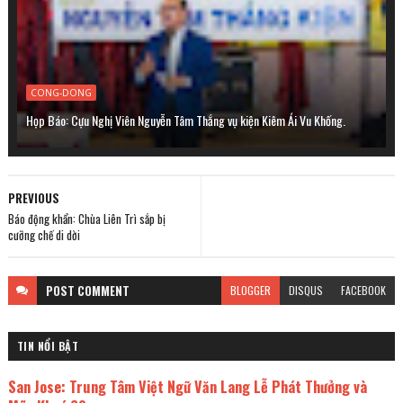
CONG-DONG
Họp Báo: Cựu Nghị Viên Nguyễn Tâm Thắng vụ kiện Kiêm Ái Vu Khống.
PREVIOUS
Báo động khẩn: Chùa Liên Trì sắp bị
cưỡng chế di dời
POST
COMMENT
BLOGGER
DISQUS
FACEBOOK
TIN NỔI BẬT
San Jose: Trung Tâm Việt Ngữ Văn Lang Lễ Phát Thưởng và