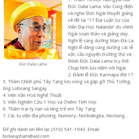
Đức Dalai Lama. Vào Cung điện
và nghe Đức Ngài thuyết giảng
về đề tài “17 Đại Luận Sư của
Viện Đại Học Nalanda” do chính
Ngài soạn thảo và giảng dạy.
Nghi lễ cúng dường Mạn-Đà-La.
Nghi lễ dâng cúng dường các lễ
vật, cầu nguyện trường thọ và
thỉnh Đức Dalai Lama trụ thế.
Đức Dalai Lama
Chụp hình lưu niệm với Ngài.
2. Đảnh lễ Đức Karmapa đời 17
3. Thăm Chính phủ Tây Tạng lưu vong và gặp gỡ Thủ Tướng,
ông Lobsang Sangay
4. Viện Văn Hoá Nghệ Thuật
5. Viện Nghiên Cứu Y Học và Chiêm Tinh Học
6. Thăm trại tỵ nạn và làng trẻ em Tây Tạng
7. Các tu viện địa phương: Nunnery, Norbulingka, Nechung…
Để ghi danh xin liên lạc (510) 541-1943. Email:
bickieupham@aol.com