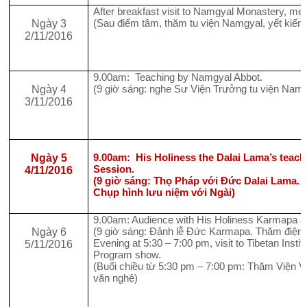
After breakfast visit to Namgyal Monastery, me
(Sau điểm tâm, thăm tu viện Namgyal, yết kiến
Ngày 3
2/11/2016
9.00am: Teaching by Namgyal Abbot.
(9 giờ sáng: nghe Sư Viện Trưởng tu viện Namg
Ngày 4
3/11/2016
9.00am:
His Holiness the Dalai Lama’s teachi
Ngày 5
Session.
4/11/2016
(9 giờ sáng: Thọ Pháp với Đức Dalai Lama.
Chụp hình lưu niệm với Ngài)
9.00am: Audience with His Holiness Karmapa an
(9 giờ sáng: Đảnh lễ Đức Karmapa. Thăm điện 
Ngày 6
Evening at 5:30 – 7:00 pm, visit to Tibetan Instit
5/11/2016
Program show.
(Buổi chiều từ 5:30 pm – 7:00 pm: Thăm Viện V
văn nghệ)