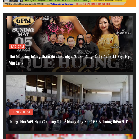
BAC-CALI
Thư Mời đồng hương tham dự chiều nhạc "Quê Hương Bỏ Lại" của TT Việt Ngữ
Văn Lang
CONG-DONG
Trung Tâm Việt Ngữ Văn Lang SJ: Lễ khai giảng Khoá 63 & Tưởng Niệm 9-11