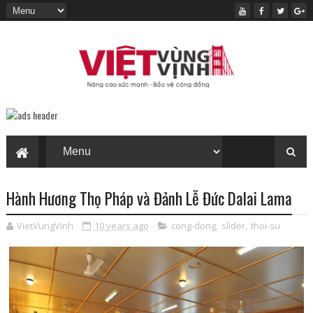
Hành Hương Thọ Pháp và Đảnh Lễ Đức Dalai Lama
VietVungVinh
10 years ago
cong-dong
,
slider
,
thoi-su