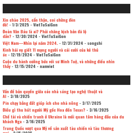
Xin chào 2025, cẩn thận, coi chừng đèn
đỏ!
- 1/3/2025
- VietTuSaiGon
Đoàn Văn Báu là ai? Phải chăng kịch bản đã lộ
dần?
- 12/30/2024
- VietTuSaiGon
Việt Nam—Nhìn lại năm 2024.
- 12/31/2024
- songchi
Kinh hãi vụ giết 11 mạng người và cái cười của kẻ thủ
ác
- 12/19/2024
- VietTuSaiGon
Cuộc du hành cưỡng bức với sư Minh Tuệ, và những điều nhìn
thấy
- 12/15/2024
- namviet
Vấn đề bản quyền giữa các nhà sáng tạo nghệ thuật và
AI
- 3/18/2025
Pin chạy bằng đất giúp ích cho nhà nông
- 3/17/2025
Điều gì thu hút người Mỹ gốc Hoa đến Texas?
- 3/16/2025
Chế tài và chiến tranh ở Ukraine là mối quan tâm hàng đầu của du
khách Nga
- 3/16/2025
Trung Quốc vượt qua Mỹ về sản xuất tàu chiến và tàu thương
mại
- 3/15/2025