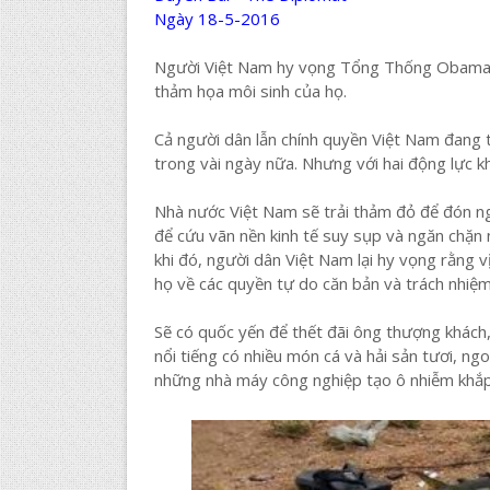
Ngày 18-5-2016
Người Việt Nam hy vọng Tổng Thống Obama sẽ
thảm họa môi sinh của họ.
Cả người dân lẫn chính quyền Việt Nam đan
trong vài ngày nữa. Nhưng với hai động lực k
Nhà nước Việt Nam sẽ trải thảm đỏ để đón ng
để cứu vãn nền kinh tế suy sụp và ngăn chặn
khi đó, người dân Việt Nam lại hy vọng rằng 
họ về các quyền tự do căn bản và trách nhiệ
Sẽ có quốc yến để thết đãi ông thượng khách,
nổi tiếng có nhiều món cá và hải sản tươi, ng
những nhà máy công nghiệp tạo ô nhiễm khắp