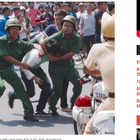
C
H
1
T
A
D
D
k
 biểu tình hôm 8-5-2-16. Ảnh: Facebook