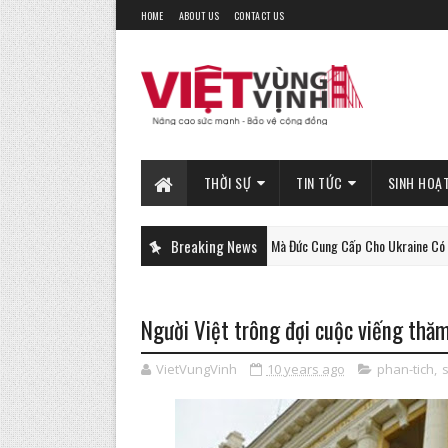
HOME
ABOUT US
CONTACT US
THỜI SỰ
TIN TỨC
SINH HOẠ
Xe Tăng Gepard Mà Đức Cung Cấp Cho Ukraine Có Thể Làm Được Đ
Breaking News
PHAN-TICH
Người Việt trông đợi cuộc viếng th
VietVungVinh
10 years ago
phan-tich
,
s