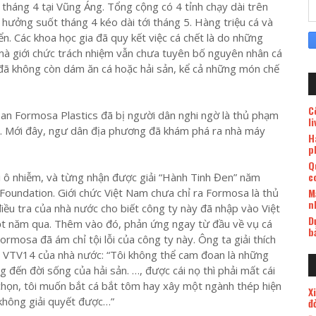
 tháng 4 tại Vũng Áng. Tổng cộng có 4 tỉnh chạy dài trên
hưởng suốt tháng 4 kéo dài tới tháng 5. Hàng triệu cá và
n. Các khoa học gia đã quy kết việc cá chết là do những
 mà giới chức trách nhiệm vẫn chưa tuyên bố nguyên nhân cá
 đã không còn dám ăn cá hoặc hải sản, kể cả những món chế
C
an Formosa Plastics đã bị người dân nghi ngờ là thủ phạm
l
ết. Mới đây, ngư dân địa phương đã khám phá ra nhà máy
H
p
Q
c
ội ô nhiễm, và từng nhận được giải “Hành Tinh Đen” năm
M
oundation. Giới chức Việt Nam chưa chỉ ra Formosa là thủ
n
ều tra của nhà nước cho biết công ty này đã nhập vào Việt
D
t năm qua. Thêm vào đó, phản ứng ngay từ đầu về vụ cá
b
mosa đã ám chỉ tội lỗi của công ty này. Ông ta giải thích
h VTV14 của nhà nước: “Tôi không thể cam đoan là những
ến đời sống của hải sản. …, được cái nọ thì phải mất cái
a chọn, tôi muốn bắt cá bắt tôm hay xây một ngành thép hiện
X
 không giải quyết được…”
đ