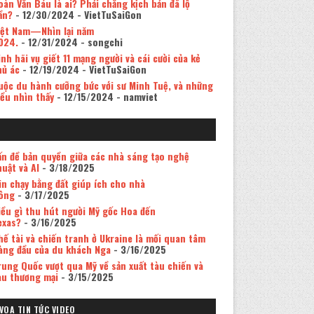
oàn Văn Báu là ai? Phải chăng kịch bản đã lộ
ần?
- 12/30/2024
- VietTuSaiGon
iệt Nam—Nhìn lại năm
024.
- 12/31/2024
- songchi
inh hãi vụ giết 11 mạng người và cái cười của kẻ
hủ ác
- 12/19/2024
- VietTuSaiGon
uộc du hành cưỡng bức với sư Minh Tuệ, và những
iều nhìn thấy
- 12/15/2024
- namviet
ấn đề bản quyền giữa các nhà sáng tạo nghệ
huật và AI
- 3/18/2025
in chạy bằng đất giúp ích cho nhà
ông
- 3/17/2025
iều gì thu hút người Mỹ gốc Hoa đến
exas?
- 3/16/2025
hế tài và chiến tranh ở Ukraine là mối quan tâm
àng đầu của du khách Nga
- 3/16/2025
rung Quốc vượt qua Mỹ về sản xuất tàu chiến và
àu thương mại
- 3/15/2025
VOA TIN TỨC VIDEO