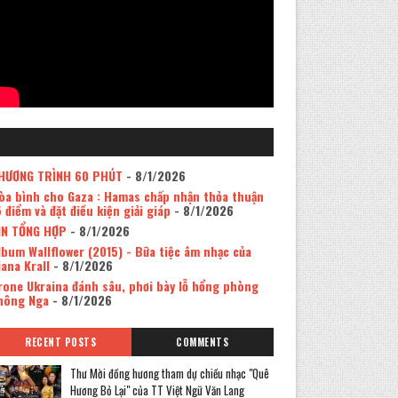
HƯƠNG TRÌNH 60 PHÚT
- 8/1/2026
òa bình cho Gaza : Hamas chấp nhận thỏa thuận
5 điểm và đặt điều kiện giải giáp
- 8/1/2026
IN TỔNG HỢP
- 8/1/2026
lbum Wallflower (2015) - Bữa tiệc âm nhạc của
iana Krall
- 8/1/2026
rone Ukraina đánh sâu, phơi bày lỗ hổng phòng
hông Nga
- 8/1/2026
RECENT POSTS
COMMENTS
Thư Mời đồng hương tham dự chiều nhạc "Quê
Hương Bỏ Lại" của TT Việt Ngữ Văn Lang