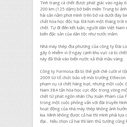
Tình trạng cá chết được phát giác vào ngày 6
200 km (125 dặm) bờ biển miền Trung bị ảnh 
hải sản nằm phơi mình trên bờ và dưới đáy biể
chất hóa học độc hại. Đã hơn một tháng trời
chết. Tự đi đến kết luận, người dân Việt Nam
biến đặc sản của dân tộc như nước mắm.
Nhà máy thép địa phương của công ty Đài Lo
gây ô nhiễm vì ở ngay cạnh khu vực cá bị ch
này đã thải vào biển nước xả thải mầu vàng.
Công ty Formosa đã bị thế giới chê cười vì t
2009 từ tổ chức bảo vệ môi trường Ethecon F
phạm vụ cá chết hàng loạt, nhưng một cuộc đi
Nam 384 tấn hóa học cực độc trong vòng mộ
chết từ phát ngôn nhân Chu Xuân Phàm của For
trong một cuộc phỏng vấn với đài truyền hìn
hoạt động của nhà máy thép không ảnh hưởng đ
kia. Mình không được cả hai thì mình phải lự
đại… Nếu chọn cả hai thì làm thủ tướng cũng