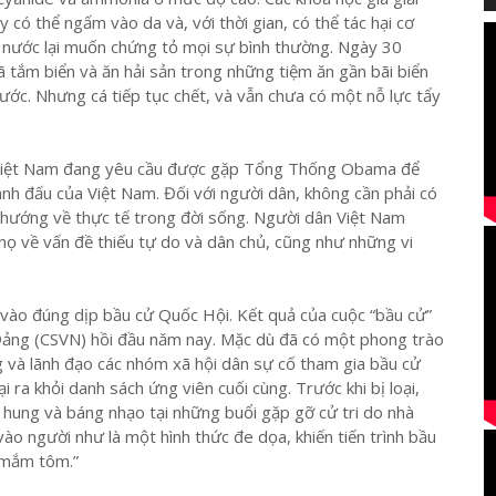
 có thể ngấm vào da và, với thời gian, có thể tác hại cơ
à nước lại muốn chứng tỏ mọi sự bình thường. Ngày 30
ã tắm biển và ăn hải sản trong những tiệm ăn gần bãi biển
ớc. Nhưng cá tiếp tục chết, và vẫn chưa có một nỗ lực tẩy
n Việt Nam đang yêu cầu được gặp Tổng Thống Obama để
nh đấu của Việt Nam. Đối với người dân, không cần phải có
 hướng về thực tế trong đời sống. Người dân Việt Nam
họ về vấn đề thiếu tự do và dân chủ, cũng như những vi
vào đúng dịp bầu cử Quốc Hội. Kết quả của cuộc “bầu cử”
 Đảng (CSVN) hồi đầu năm nay. Mặc dù đã có một phong trào
g và lãnh đạo các nhóm xã hội dân sự cố tham gia bầu cử
i ra khỏi danh sách ứng viên cuối cùng. Trước khi bị loại,
h hung và báng nhạo tại những buổi gặp gỡ cử tri do nhà
o người như là một hình thức đe dọa, khiến tiến trình bầu
 mắm tôm.”