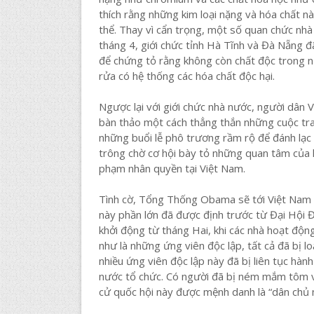
thích rằng những kim loại nặng và hóa chất này
thể. Thay vì cẩn trọng, một số quan chức nh
tháng 4, giới chức tỉnh Hà Tĩnh và Đà Nẵng đ
để chứng tỏ rằng không còn chất độc trong nư
rửa có hệ thống các hóa chất độc hại.
Ngược lại với giới chức nhà nước, người dâ
bàn thảo một cách thẳng thắn những cuộc tra
những buổi lễ phô trương rầm rộ để đánh lạc
trông chờ cơ hội bày tỏ những quan tâm của 
phạm nhân quyền tại Việt Nam.
Tình cờ, Tổng Thống Obama sẽ tới Việt Nam 
này phần lớn đã được định trước từ Đại Hội
khởi động từ tháng Hai, khi các nhà hoạt độn
như là những ứng viên độc lập, tất cả đã bị loạ
nhiều ứng viên độc lập này đã bị liên tục hàn
nước tổ chức. Có người đã bị ném mắm tôm và
cử quốc hội này được mệnh danh là “dân chủ