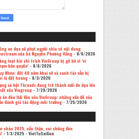
ông an dọa xử phạt người chia sẻ nội dung
ivestream của bà Nguyễn Phương Hằng
- 8/6/2026
àng loạt bài chỉ trích VinGroup bị gỡ bỏ vì ‘vi
hạm bản quyền’
- 8/6/2026
uy Nhơn: đất 40 năm khai vỡ và canh tác vẫn bị
oi là đất hoang
- 8/3/2026
ạng xã hội Threads đang trở thành mối đe dọa lớn
hất của Vingroup
- 7/29/2026
ự án đèo Hải Vân của VinGroup: những vấn đề của
ản đánh giá tác động môi trường
- 7/25/2026
in chào 2025, cẩn thận, coi chừng đèn
ỏ!
- 1/3/2025
- VietTuSaiGon