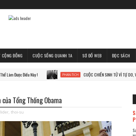
T CỘNG ĐỒNG
CUỘC SỐNG QUANH TA
SƠ ĐỒ WEB
ĐỌC SÁCH
iều Này !
CUỘC CHIẾN SINH TỬ VÌ TỰ DO, VÌ THẾ GIỚI TỰ
PHAN-TICH
ăm của Tổng Thống Obama
S
lider
,
thoi-su
P
Sa
Mã