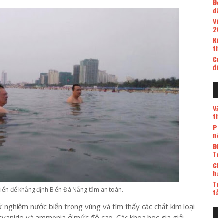
Đ
d
V
2
K
t
C
đ
V
t
P
n
Đ
T
C
h
T
iển để khẳng định Biển Đà Nẵng tắm an toàn.
t
 nghiệm nước biển trong vùng và tìm thấy các chất kim loại
yanide và ammonia ở mức độ cao. Các khoa học gia giải