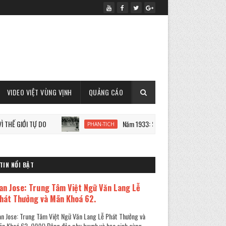
VIDEO VIỆT VÙNG VỊNH
QUẢNG CÁO
 DO
Năm 1933: Staline tàn sát 7 triệu người Ukraine
PHAN-TICH
TIN NỔI BẬT
an Jose: Trung Tâm Việt Ngữ Văn Lang Lễ
hát Thưởng và Mãn Khoá 62.
n Jose: Trung Tâm Việt Ngữ Văn Lang Lễ Phát Thưởng và
n Khoá 62. (VVV) Đông đảo phụ huynh và học sinh cùng