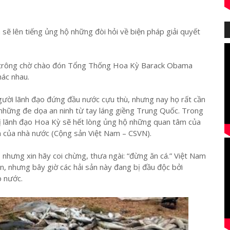
 lên tiếng ủng hộ những đòi hỏi về biện pháp giải quyết
g trông chờ chào đón Tổng Thống Hoa Kỳ Barack Obama
hác nhau.
ười lãnh đạo đứng đầu nước cựu thù, nhưng nay họ rất cần
 những đe dọa an ninh từ tay láng giềng Trung Quốc. Trong
vị lãnh đạo Hoa Kỳ sẽ hết lòng ủng hộ những quan tâm của
m của nhà nước (Cộng sản Việt Nam – CSVN).
 nhưng xin hãy coi chừng, thưa ngài: “đừng ăn cá.” Việt Nam
on, nhưng bây giờ các hải sản này đang bị đầu độc bởi
 nước.