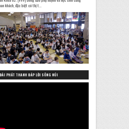
an khách, đặc biệt có thị t...
ĐÀI PHÁT THANH ĐÁP LỜI SÔNG NÚI