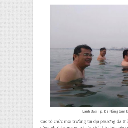
Lãnh đạo Tp. Đà Nẵng tắm b
Các tổ chức môi trường tại địa phương đã thử
nặng như chromium và các chất hóa học như c