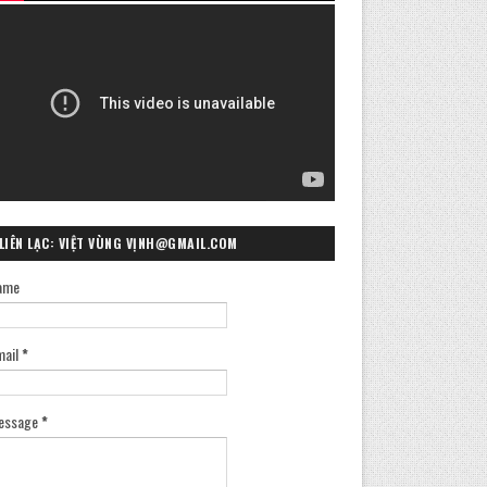
LIÊN LẠC: VIỆT VÙNG VỊNH@GMAIL.COM
ame
mail
*
essage
*