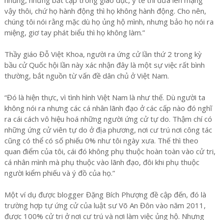
vậy thôi, chứ họ hành động thì họ không hành động. Cho nên,
chúng tôi nói rằng mặc dù họ ủng hộ mình, nhưng bảo họ nói ra
miệng, giơ tay phát biểu thì họ không làm.”
Thầy giáo Đỗ Việt Khoa, người ra ứng cử lần thứ 2 trong kỳ
bầu cử Quốc hội lần này xác nhận đây là một sự việc rất bình
thường, bắt nguồn từ vấn đề dân chủ ở Việt Nam.
“Đó là hiện thực, vì tình hình Việt Nam là như thế. Dù người ta
không nói ra nhưng các cá nhân lãnh đạo ở các cấp nào đó nghĩ
ra cái cách vô hiệu hoá những người ứng cử tự do. Thậm chí có
những ứng cử viên tự do ở địa phương, nơi cư trú nơi công tác
cũng có thể có số phiếu 0% như tôi ngày xưa. Thế thì theo
quan điểm của tôi, cái đó không phụ thuộc hoàn toàn vào cử tri,
cá nhân mình mà phụ thuộc vào lãnh đạo, đôi khi phụ thuộc
người kiểm phiếu và ý đồ của họ.”
Một ví dụ được blogger Đặng Bích Phượng đề cập đến, đó là
trường hợp tự ứng cử của luật sư Võ An Đôn vào năm 2011,
được 100% cử tri ở nơi cư trú và nơi làm việc ủng hộ. Nhưng