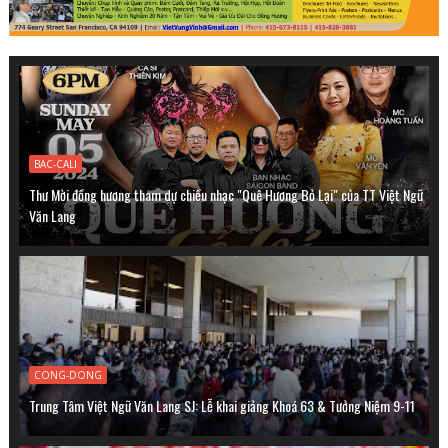
BAC-CALI
Thư Mời đồng hương tham dự chiều nhạc "Quê Hương Bỏ Lại" của TT Việt Ngữ
Văn Lang
CONG-DONG
Trung Tâm Việt Ngữ Văn Lang SJ: Lễ khai giảng Khoá 63 & Tưởng Niệm 9-11