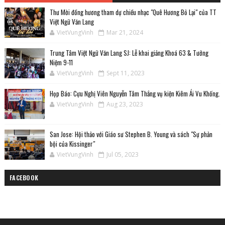
Thư Mời đồng hương tham dự chiều nhạc "Quê Hương Bỏ Lại" của TT
Việt Ngữ Văn Lang
VietVungVinh
Mar 21, 2024
Trung Tâm Việt Ngữ Văn Lang SJ: Lễ khai giảng Khoá 63 & Tưởng
Niệm 9-11
VietVungVinh
Sept 11, 2023
Họp Báo: Cựu Nghị Viên Nguyễn Tâm Thắng vụ kiện Kiêm Ái Vu Khống.
VietVungVinh
Aug 23, 2023
San Jose: Hội thảo với Giáo sư Stephen B. Young và sách "Sự phản
bội của Kissinger"
VietVungVinh
Jul 05, 2023
FACEBOOK