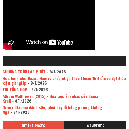
CHƯƠNG TRÌNH 60 PHÚT
- 8/1/2026
Hòa bình cho Gaza : Hamas chấp nhận thỏa thuận 15 điểm và đặt điều
kiện giải giáp
- 8/1/2026
TIN TỔNG HỢP
- 8/1/2026
Album Wallflower (2015) - Bữa tiệc âm nhạc của Diana
Krall
- 8/1/2026
Drone Ukraina đánh sâu, phơi bày lỗ hổng phòng không
Nga
- 8/1/2026
RECENT POSTS
COMMENTS