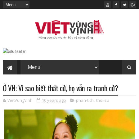
Ở VN: Vì sao biết thất cử, họ vẫn ra tranh cử?
VietVungVinh
10 years ago
phan-tich
,
thoi-su