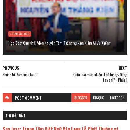
CONG-DONG
Họp Báo: Cựu Nghị Viên Nguyễn Tâm Thắng vụ kiện Kiêm Ái Vu Khống.
PREVIOUS
NEXT
Khủng bố đẫm máu tại Bỉ
Quốc hội miễn nhiệm Thủ tướng: Đúng
hay sai? - Phần 1
POST
COMMENT
BLOGGER
DISQUS
FACEBOOK
TIN NỔI BẬT
San Jose: Trung Tâm Việt Ngữ Văn Lang Lễ Phát Thưởng và