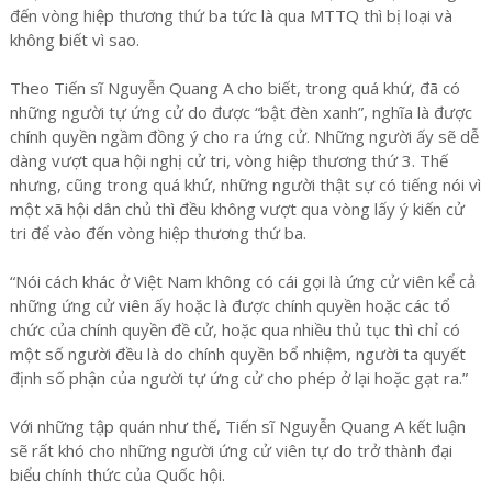
đến vòng hiệp thương thứ ba tức là qua MTTQ thì bị loại và
không biết vì sao.
Theo Tiến sĩ Nguyễn Quang A cho biết, trong quá khứ, đã có
những người tự ứng cử do được “bật đèn xanh”, nghĩa là được
chính quyền ngầm đồng ý cho ra ứng cử. Những người ấy sẽ dễ
dàng vượt qua hội nghị cử tri, vòng hiệp thương thứ 3. Thế
nhưng, cũng trong quá khứ, những người thật sự có tiếng nói vì
một xã hội dân chủ thì đều không vượt qua vòng lấy ý kiến cử
tri để vào đến vòng hiệp thương thứ ba.
“Nói cách khác ở Việt Nam không có cái gọi là ứng cử viên kể cả
những ứng cử viên ấy hoặc là được chính quyền hoặc các tổ
chức của chính quyền đề cử, hoặc qua nhiều thủ tục thì chỉ có
một số người đều là do chính quyền bổ nhiệm, người ta quyết
định số phận của người tự ứng cử cho phép ở lại hoặc gạt ra.”
Với những tập quán như thế, Tiến sĩ Nguyễn Quang A kết luận
sẽ rất khó cho những người ứng cử viên tự do trở thành đại
biểu chính thức của Quốc hội.