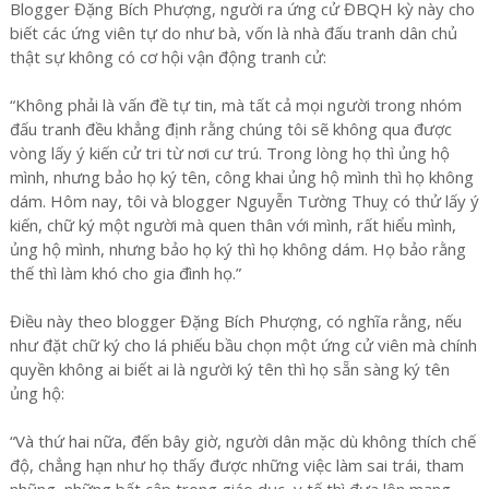
Blogger Đặng Bích Phượng, người ra ứng cử ĐBQH kỳ này cho
biết các ứng viên tự do như bà, vốn là nhà đấu tranh dân chủ
thật sự không có cơ hội vận động tranh cử:
“Không phải là vấn đề tự tin, mà tất cả mọi người trong nhóm
đấu tranh đều khẳng định rằng chúng tôi sẽ không qua được
vòng lấy ý kiến cử tri từ nơi cư trú. Trong lòng họ thì ủng hộ
mình, nhưng bảo họ ký tên, công khai ủng hộ mình thì họ không
dám. Hôm nay, tôi và blogger Nguyễn Tường Thuỵ có thử lấy ý
kiến, chữ ký một người mà quen thân với mình, rất hiểu mình,
ủng hộ mình, nhưng bảo họ ký thì họ không dám. Họ bảo rằng
thế thì làm khó cho gia đình họ.”
Điều này theo blogger Đặng Bích Phượng, có nghĩa rằng, nếu
như đặt chữ ký cho lá phiếu bầu chọn một ứng cử viên mà chính
quyền không ai biết ai là người ký tên thì họ sẵn sàng ký tên
ủng hộ:
“Và thứ hai nữa, đến bây giờ, người dân mặc dù không thích chế
độ, chẳng hạn như họ thấy được những việc làm sai trái, tham
nhũng, những bất cập trong giáo dục, y tế thì đưa lên mạng