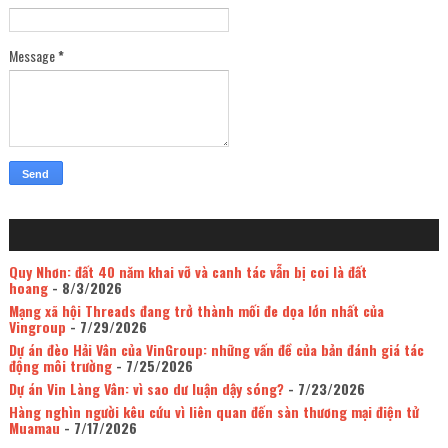
Message
*
Quy Nhơn: đất 40 năm khai vỡ và canh tác vẫn bị coi là đất
hoang
- 8/3/2026
Mạng xã hội Threads đang trở thành mối đe dọa lớn nhất của
Vingroup
- 7/29/2026
Dự án đèo Hải Vân của VinGroup: những vấn đề của bản đánh giá tác
động môi trường
- 7/25/2026
Dự án Vin Làng Vân: vì sao dư luận dậy sóng?
- 7/23/2026
Hàng nghìn người kêu cứu vì liên quan đến sàn thương mại điện tử
Muamau
- 7/17/2026