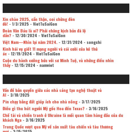
Xin chào 2025, cẩn thận, coi chừng đèn
đỏ!
- 1/3/2025
- VietTuSaiGon
Đoàn Văn Báu là ai? Phải chăng kịch bản đã lộ
dần?
- 12/30/2024
- VietTuSaiGon
Việt Nam—Nhìn lại năm 2024.
- 12/31/2024
- songchi
Kinh hãi vụ giết 11 mạng người và cái cười của kẻ thủ
ác
- 12/19/2024
- VietTuSaiGon
Cuộc du hành cưỡng bức với sư Minh Tuệ, và những điều nhìn
thấy
- 12/15/2024
- namviet
Vấn đề bản quyền giữa các nhà sáng tạo nghệ thuật và
AI
- 3/18/2025
Pin chạy bằng đất giúp ích cho nhà nông
- 3/17/2025
Điều gì thu hút người Mỹ gốc Hoa đến Texas?
- 3/16/2025
Chế tài và chiến tranh ở Ukraine là mối quan tâm hàng đầu của du
khách Nga
- 3/16/2025
Trung Quốc vượt qua Mỹ về sản xuất tàu chiến và tàu thương
mại
- 3/15/2025