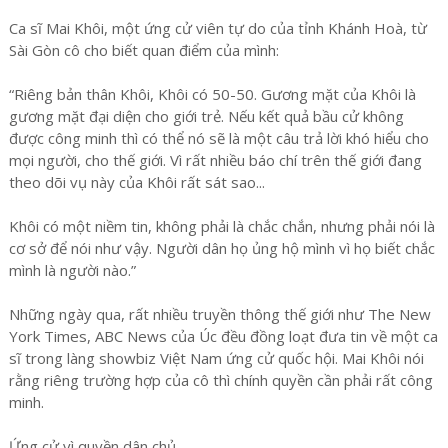
Ca sĩ Mai Khôi, một ứng cử viên tự do của tỉnh Khánh Hoà, từ
Sài Gòn cô cho biết quan điểm của mình:
“Riêng bản thân Khôi, Khôi có 50-50. Gương mặt của Khôi là
gương mặt đại diện cho giới trẻ. Nếu kết quả bầu cử không
được công minh thì có thể nó sẽ là một câu trả lời khó hiểu cho
mọi người, cho thế giới. Vì rất nhiều báo chí trên thế giới đang
theo dõi vụ này của Khôi rất sát sao...
Khôi có một niềm tin, không phải là chắc chắn, nhưng phải nói là
cơ sở để nói như vậy. Người dân họ ủng hộ mình vì họ biết chắc
mình là người nào.”
Những ngày qua, rất nhiều truyền thông thế giới như The New
York Times, ABC News của Úc đều đồng loạt đưa tin về một ca
sĩ trong làng showbiz Việt Nam ứng cử quốc hội. Mai Khôi nói
rằng riêng trường hợp của cô thì chính quyền cần phải rất công
minh.
Ứng cử vì quyền dân chủ