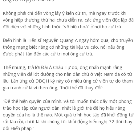
Không phải chỉ đến vòng lấy ý kiến cử tri, mà ngay trước khi
vòng hiệp thương thứ hai chưa diễn ra, các ứng viên độc lập đã
đối diện với những hình thức “vô hiệu hoá” ở nơi họ cư trú.
Điển hình là Tiến sĩ Nguyễn Quang A ngày hôm qua, cho truyền
thông mạng biết rằng có những tài liệu vu cáo, nói xấu ông
được phát tán đến các cử tri nơi ông cư trú.
Thế nhưng, trả lời Đài Á Châu Tự do, ông nhấn mạnh rằng
những viên đá lót đường cho nền dân chủ ở Việt Nam đã có từ
lâu. Lần ứng cử ĐBQH kỳ này có nhiều ứng cử viên tự do tham
gia tranh cử là vì theo ông, ‘thời thế đã thay đổi’:
“Để thể hiện quyền của mình. Và tôi muốn thúc đẩy một phong
trào học tập của người dân, nhất là giới trẻ để họ hiểu rằng
quyền của họ là thế nào. Một quá trình học tập đã khởi động từ
rất lâu rồi, chí ít là khi chúng tôi khởi động kiến nghị 72 đòi thay
đổi Hiến pháp.”