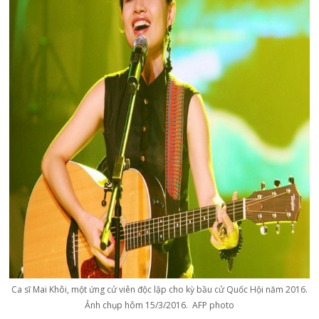
Ca sĩ Mai Khôi, một ứng cử viên độc lập cho kỳ bầu cử Quốc Hội năm 2016.
Ảnh chụp hôm 15/3/2016. AFP photo