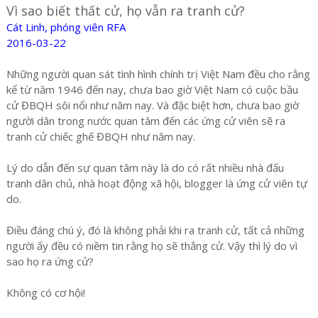
Vì sao biết thất cử, họ vẫn ra tranh cử?
Cát Linh, phóng viên RFA
2016-03-22
Những người quan sát tình hình chính trị Việt Nam đều cho rằng
kể từ năm 1946 đến nay, chưa bao giờ Việt Nam có cuộc bầu
cử ĐBQH sôi nổi như năm nay. Và đặc biệt hơn, chưa bao giờ
người dân trong nước quan tâm đến các ứng cử viên sẽ ra
tranh cử chiếc ghế ĐBQH như năm nay.
Lý do dẫn đến sự quan tâm này là do có rất nhiều nhà đấu
tranh dân chủ, nhà hoạt động xã hội, blogger là ứng cử viên tự
do.
Điều đáng chú ý, đó là không phải khi ra tranh cử, tất cả những
người ấy đều có niềm tin rằng họ sẽ thắng cử. Vậy thì lý do vì
sao họ ra ứng cử?
Không có cơ hội!