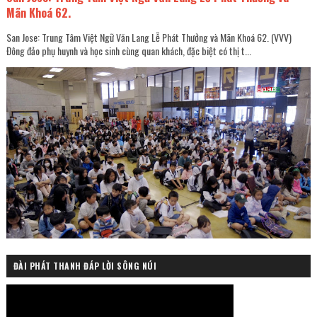
Mãn Khoá 62.
San Jose: Trung Tâm Việt Ngữ Văn Lang Lễ Phát Thưởng và Mãn Khoá 62. (VVV)
Đông đảo phụ huynh và học sinh cùng quan khách, đặc biệt có thị t...
ĐÀI PHÁT THANH ĐÁP LỜI SÔNG NÚI