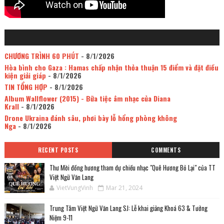
CHƯƠNG TRÌNH 60 PHÚT
- 8/1/2026
Hòa bình cho Gaza : Hamas chấp nhận thỏa thuận 15 điểm và đặt điều
kiện giải giáp
- 8/1/2026
TIN TỔNG HỢP
- 8/1/2026
Album Wallflower (2015) - Bữa tiệc âm nhạc của Diana
Krall
- 8/1/2026
Drone Ukraina đánh sâu, phơi bày lỗ hổng phòng không
Nga
- 8/1/2026
RECENT POSTS
COMMENTS
Thư Mời đồng hương tham dự chiều nhạc "Quê Hương Bỏ Lại" của TT
Việt Ngữ Văn Lang
VietVungVinh
Mar 21, 2024
Trung Tâm Việt Ngữ Văn Lang SJ: Lễ khai giảng Khoá 63 & Tưởng
Niệm 9-11