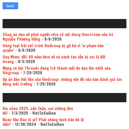
Công an dọa xử phạt người chia sẻ nội dung livestream của bà
Nguyễn Phương Hằng
- 8/6/2026
Hàng loạt bài chỉ trích VinGroup bị gỡ bỏ vì ‘vi phạm bản
quyền’
- 8/6/2026
Quy Nhơn: đất 40 năm khai vỡ và canh tác vẫn bị coi là đất
hoang
- 8/3/2026
Mạng xã hội Threads đang trở thành mối đe dọa lớn nhất của
Vingroup
- 7/29/2026
Dự án đèo Hải Vân của VinGroup: những vấn đề của bản đánh giá tác
động môi trường
- 7/25/2026
Xin chào 2025, cẩn thận, coi chừng đèn
đỏ!
- 1/3/2025
- VietTuSaiGon
Đoàn Văn Báu là ai? Phải chăng kịch bản đã lộ
dần?
- 12/30/2024
- VietTuSaiGon