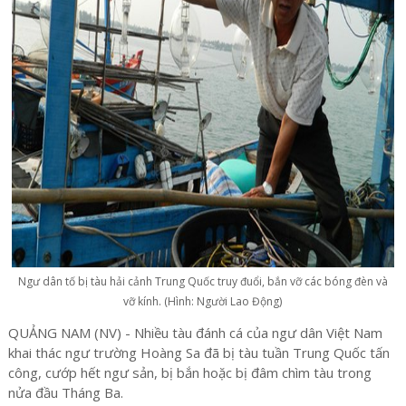
Ngư dân tố bị tàu hải cảnh Trung Quốc truy đuổi, bắn vỡ các bóng đèn và
vỡ kính. (Hình: Người Lao Động)
QUẢNG NAM (NV) - Nhiều tàu đánh cá của ngư dân Việt Nam
khai thác ngư trường Hoàng Sa đã bị tàu tuần Trung Quốc tấn
công, cướp hết ngư sản, bị bắn hoặc bị đâm chìm tàu trong
nửa đầu Tháng Ba.