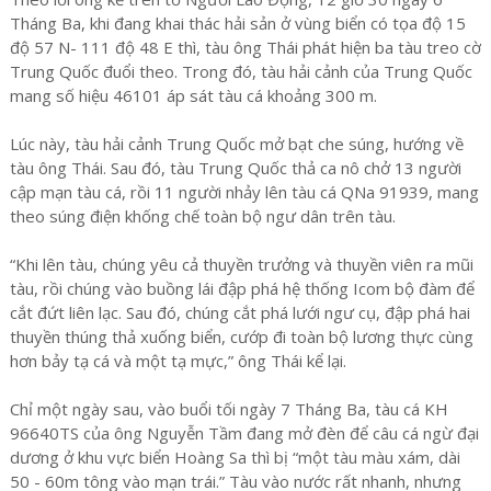
Tháng Ba, khi đang khai thác hải sản ở vùng biển có tọa độ 15
độ 57 N- 111 độ 48 E thì, tàu ông Thái phát hiện ba tàu treo cờ
Trung Quốc đuổi theo. Trong đó, tàu hải cảnh của Trung Quốc
mang số hiệu 46101 áp sát tàu cá khoảng 300 m.
Lúc này, tàu hải cảnh Trung Quốc mở bạt che súng, hướng về
tàu ông Thái. Sau đó, tàu Trung Quốc thả ca nô chở 13 người
cập mạn tàu cá, rồi 11 người nhảy lên tàu cá QNa 91939, mang
theo súng điện khống chế toàn bộ ngư dân trên tàu.
“Khi lên tàu, chúng yêu cả thuyền trưởng và thuyền viên ra mũi
tàu, rồi chúng vào buồng lái đập phá hệ thống Icom bộ đàm để
cắt đứt liên lạc. Sau đó, chúng cắt phá lưới ngư cụ, đập phá hai
thuyền thúng thả xuống biển, cướp đi toàn bộ lương thực cùng
hơn bảy tạ cá và một tạ mực,” ông Thái kể lại.
Chỉ một ngày sau, vào buổi tối ngày 7 Tháng Ba, tàu cá KH
96640TS của ông Nguyễn Tầm đang mở đèn để câu cá ngừ đại
dương ở khu vực biển Hoàng Sa thì bị “một tàu màu xám, dài
50 - 60m tông vào mạn trái.” Tàu vào nước rất nhanh, nhưng