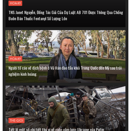
HOA-KY
TNS Janet Nguyễn, Đồng Tác Giả Của Dự Luật AB 701 Được Thông Qua Chống
Buôn Bán Thuốc Fentanyl Số Lượng Lớn
HOA-KY
Người tố cáo về dịch bệnh ở Vũ Hán đào tẩu khỏi Trung Quốc đến Mỹ sau trải
nghiệm kinh hoàng
THE-GIOI
Tiết lộ một số chi tiết thú vị về cuộc xâm lược Ukraine của Putin