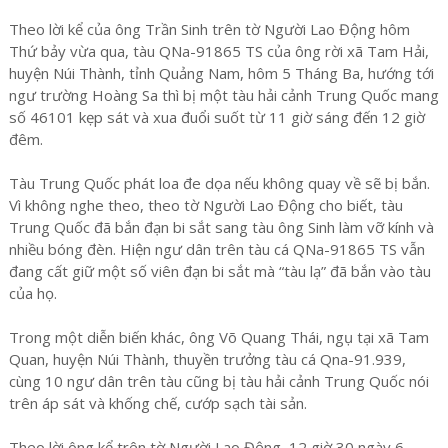
Theo lời kể của ông Trần Sinh trên tờ Người Lao Động hôm
Thứ bảy vừa qua, tàu QNa-91865 TS của ông rời xã Tam Hải,
huyện Núi Thành, tỉnh Quảng Nam, hôm 5 Tháng Ba, hướng tới
ngư trường Hoàng Sa thì bị một tàu hải cảnh Trung Quốc mang
số 46101 kẹp sát và xua đuổi suốt từ 11 giờ sáng đến 12 giờ
đêm.
Tàu Trung Quốc phát loa đe dọa nếu không quay về sẽ bị bắn.
Vì không nghe theo, theo tờ Người Lao Động cho biết, tàu
Trung Quốc đã bắn đạn bi sắt sang tàu ông Sinh làm vỡ kính và
nhiều bóng đèn. Hiện ngư dân trên tàu cá QNa-91865 TS vẫn
đang cất giữ một số viên đạn bi sắt mà “tàu lạ” đã bắn vào tàu
của họ.
Trong một diễn biến khác, ông Võ Quang Thái, ngụ tại xã Tam
Quan, huyện Núi Thành, thuyền trưởng tàu cá Qna-91.939,
cùng 10 ngư dân trên tàu cũng bị tàu hải cảnh Trung Quốc nói
trên áp sát và khống chế, cướp sạch tài sản.
Theo lời ông kể trên tờ Người Lao Động, 12 giờ 30 ngày 6