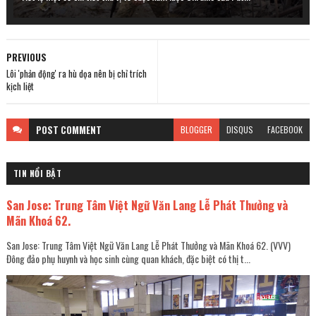
PREVIOUS
Lôi 'phản động' ra hù dọa nên bị chỉ trích
kịch liệt
POST
COMMENT
BLOGGER
DISQUS
FACEBOOK
TIN NỔI BẬT
San Jose: Trung Tâm Việt Ngữ Văn Lang Lễ Phát Thưởng và
Mãn Khoá 62.
San Jose: Trung Tâm Việt Ngữ Văn Lang Lễ Phát Thưởng và Mãn Khoá 62. (VVV)
Đông đảo phụ huynh và học sinh cùng quan khách, đặc biệt có thị t...