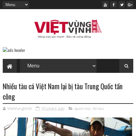
Nhiều tàu cá Việt Nam lại bị tàu Trung Quốc tấn
công
VietVungVinh
10 years ago
quoc-noi
,
tin-tuc