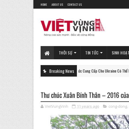
HOME
ABOUT US
CONTACT US
THỜI SỰ
TIN TỨC
SINH HOẠ
Xe Tăng Gepard Mà Đức Cung Cấp Cho Ukraine Có Thể Làm Được Đi
Breaking News
PHAN-TICH
Thư chúc Xuân Bính Thân – 2016 c
VietVungVinh
11 years ago
cong-dong
,