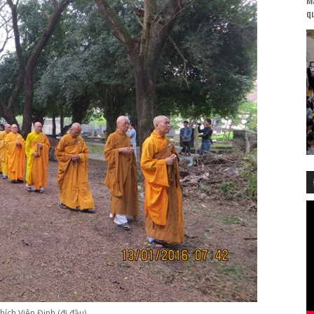
qu
hích Viên Định (đi đầu)