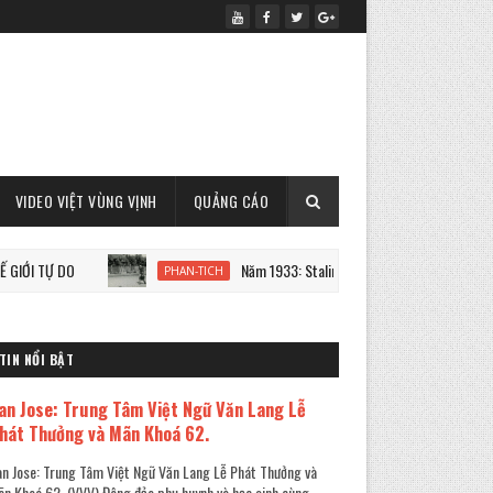
VIDEO VIỆT VÙNG VỊNH
QUẢNG CÁO
DO
Năm 1933: Staline tàn sát 7 triệu người Ukraine
PHAN-TICH
TIN NỔI BẬT
an Jose: Trung Tâm Việt Ngữ Văn Lang Lễ
hát Thưởng và Mãn Khoá 62.
n Jose: Trung Tâm Việt Ngữ Văn Lang Lễ Phát Thưởng và
n Khoá 62. (VVV) Đông đảo phụ huynh và học sinh cùng