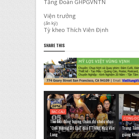
Tăng Đoàn GHPGVNTN
Viện trưởng
(ấn ký)
Tỳ kheo Thích Viên Định
SHARE THIS
BAC-CALI
CONG-D
Thư Mời đồng hương tham dự chiều nhạc
"Quê Hương Bỏ Lại" của TT Việt Ngữ Văn
Trung Tâm 
Lang
giảng Kho