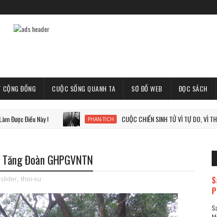
T CỘNG ĐỒNG
CUỘC SỐNG QUANH TA
SƠ ĐỒ WEB
ĐỌC SÁCH
ều Này !
CUỘC CHIẾN SINH TỬ VÌ TỰ DO, VÌ THẾ GIỚI TỰ 
PHAN-TICH
ủa Tăng Đoàn GHPGVNTN
S
slider
,
thoi-su
P
Sa
Mã