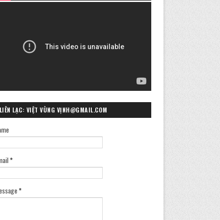
LIÊN LẠC: VIỆT VÙNG VỊNH@GMAIL.COM
ame
mail
*
essage
*