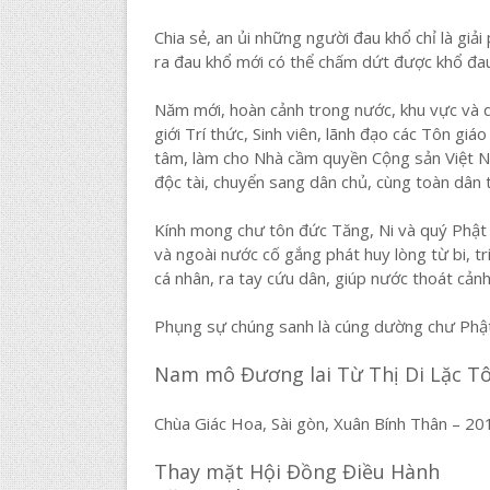
Chia sẻ, an ủi những người đau khổ chỉ là gi
ra đau khổ mới có thể chấm dứt được khổ đau
Năm mới, hoàn cảnh trong nước, khu vực và q
giới Trí thức, Sinh viên, lãnh đạo các Tôn gi
tâm, làm cho Nhà cầm quyền Cộng sản Việt N
độc tài, chuyển sang dân chủ, cùng toàn dân t
Kính mong chư tôn đức Tăng, Ni và quý Phật t
và ngoài nước cố gắng phát huy lòng từ bi, trí
cá nhân, ra tay cứu dân, giúp nước thoát cảnh
Phụng sự chúng sanh là cúng dường chư Phật
Nam mô Đương lai Từ Thị Di Lặc T
Chùa Giác Hoa, Sài gòn, Xuân Bính Thân – 20
Thay mặt Hội Đồng Điều Hành