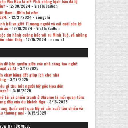
oàn Văn Báu là ai? Phải chăng kịch bản đã lộ
ần?
- 12/30/2024
- VietTuSaiGon
iệt Nam—Nhìn lại năm
024.
- 12/31/2024
- songchi
inh hãi vụ giết 11 mạng người và cái cười của kẻ
hủ ác
- 12/19/2024
- VietTuSaiGon
uộc du hành cưỡng bức với sư Minh Tuệ, và những
iều nhìn thấy
- 12/15/2024
- namviet
ấn đề bản quyền giữa các nhà sáng tạo nghệ
huật và AI
- 3/18/2025
in chạy bằng đất giúp ích cho nhà
ông
- 3/17/2025
iều gì thu hút người Mỹ gốc Hoa đến
exas?
- 3/16/2025
hế tài và chiến tranh ở Ukraine là mối quan tâm
àng đầu của du khách Nga
- 3/16/2025
rung Quốc vượt qua Mỹ về sản xuất tàu chiến và
àu thương mại
- 3/15/2025
VOA TIN TỨC VIDEO