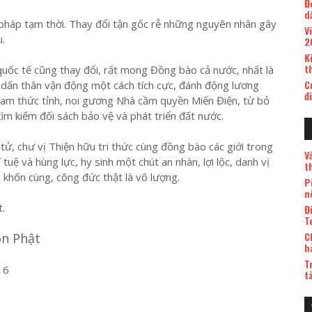
Đ
d
ải pháp tạm thời. Thay đổi tận gốc rễ những nguyên nhân gây
V
.
2
K
t
uốc tế cũng thay đổi, rất mong Đồng bào cả nước, nhất là
C
áo dấn thân vận động một cách tích cực, đánh động lương
đ
am thức tỉnh, noi gương Nhà cầm quyền Miến Điện, từ bỏ
ìm kiếm đối sách bảo vệ và phát triển đất nước.
ử, chư vị Thiện hữu tri thức cùng đồng bào các giới trong
V
 tuệ và hùng lực, hy sinh một chút an nhàn, lợi lộc, danh vị
t
 khốn cùng, công đức thật là vô lượng.
P
n
.
Đ
T
C
ôn Phật
h
T
16
t