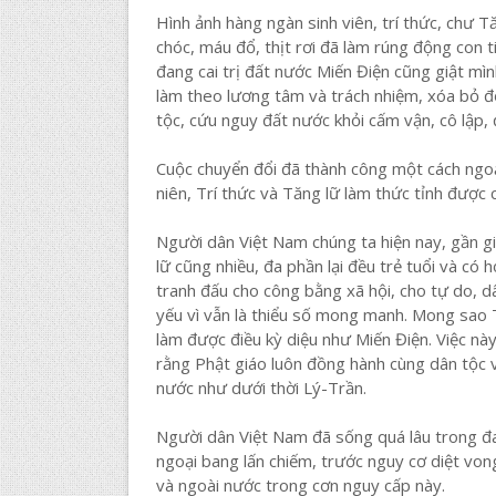
Hình ảnh hàng ngàn sinh viên, trí thức, chư 
chóc, máu đổ, thịt rơi đã làm rúng động con t
đang cai trị đất nước Miến Điện cũng giật mình
làm theo lương tâm và trách nhiệm, xóa bỏ đ
tộc, cứu nguy đất nước khỏi cấm vận, cô lập,
Cuộc chuyển đổi đã thành công một cách ngo
niên, Trí thức và Tăng lữ làm thức tỉnh được
Người dân Việt Nam chúng ta hiện nay, gần giố
lữ cũng nhiều, đa phần lại đều trẻ tuổi và có 
tranh đấu cho công bằng xã hội, cho tự do, d
yếu vì vẫn là thiểu số mong manh. Mong sao 
làm được điều kỳ diệu như Miến Điện. Việc này
rằng Phật giáo luôn đồng hành cùng dân tộc 
nước như dưới thời Lý-Trần.
Người dân Việt Nam đã sống quá lâu trong đau 
ngoại bang lấn chiếm, trước nguy cơ diệt von
và ngoài nước trong cơn nguy cấp này.