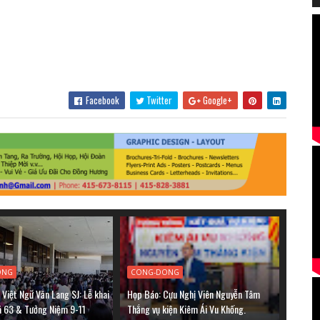
Facebook
Twitter
Google+
ONG
CONG-DONG
Việt Ngữ Văn Lang SJ: Lễ khai
Họp Báo: Cựu Nghị Viên Nguyễn Tâm
á 63 & Tưởng Niệm 9-11
Thắng vụ kiện Kiêm Ái Vu Khống.