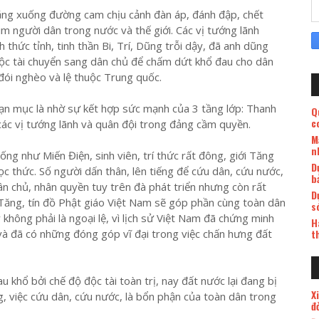
Tăng xuống đường cam chịu cảnh đàn áp, đánh đập, chết
im người dân trong nước và thế giới. Các vị tướng lãnh
 thức tỉnh, tinh thần Bi, Trí, Dũng trỗi dậy, đã anh dũng
ộc tài chuyển sang dân chủ để chấm dứt khổ đau cho dân
 đói nghèo và lệ thuộc Trung quốc.
ạn mục là nhờ sự kết hợp sức mạnh của 3 tầng lớp: Thanh
Q
c
 các vị tướng lãnh và quân đội trong đảng cầm quyền.
M
n
ng như Miến Điện, sinh viên, trí thức rất đông, giới Tăng
D
học thức. Số người dấn thân, lên tiếng để cứu dân, cứu nước,
b
ân chủ, nhân quyền tuy trên đà phát triển nhưng còn rất
D
Tăng, tín đồ Phật giáo Việt Nam sẽ góp phần cùng toàn dân
s
 không phải là ngoại lệ, vì lịch sử Việt Nam đã chứng minh
H
và đã có những đóng góp vĩ đại trong việc chấn hưng đất
t
khổ bởi chế độ độc tài toàn trị, nay đất nước lại đang bị
X
g, việc cứu dân, cứu nước, là bổn phận của toàn dân trong
đ