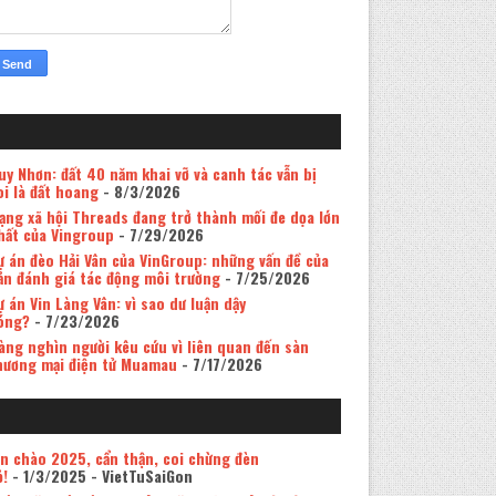
uy Nhơn: đất 40 năm khai vỡ và canh tác vẫn bị
oi là đất hoang
- 8/3/2026
ạng xã hội Threads đang trở thành mối đe dọa lớn
hất của Vingroup
- 7/29/2026
ự án đèo Hải Vân của VinGroup: những vấn đề của
ản đánh giá tác động môi trường
- 7/25/2026
ự án Vin Làng Vân: vì sao dư luận dậy
óng?
- 7/23/2026
àng nghìn người kêu cứu vì liên quan đến sàn
hương mại điện tử Muamau
- 7/17/2026
in chào 2025, cẩn thận, coi chừng đèn
ỏ!
- 1/3/2025
- VietTuSaiGon