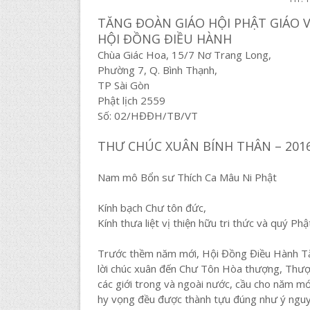
TĂNG ĐOÀN GIÁO HỘI PHẬT GIÁO 
HỘI ĐỒNG ĐIỀU HÀNH
Chùa Giác Hoa, 15/7 Nơ Trang Long,
Phường 7, Q. Bình Thạnh,
TP Sài Gòn
Phật lịch 2559
Số: 02/HĐĐH/TB/VT
THƯ CHÚC XUÂN BÍNH THÂN – 201
Nam mô Bổn sư Thích Ca Mâu Ni Phật
Kính bạch Chư tôn đức,
Kính thưa liệt vị thiện hữu tri thức và quý Phậ
Trước thềm năm mới, Hội Đồng Điều Hành Tă
lời chúc xuân đến Chư Tôn Hòa thượng, Thượ
các giới trong và ngoài nước, cầu cho năm mớ
hy vọng đều được thành tựu đúng như ý nguy