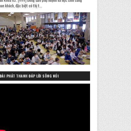
an khách, đặc biệt có thị t...
ĐÀI PHÁT THANH ĐÁP LỜI SÔNG NÚI