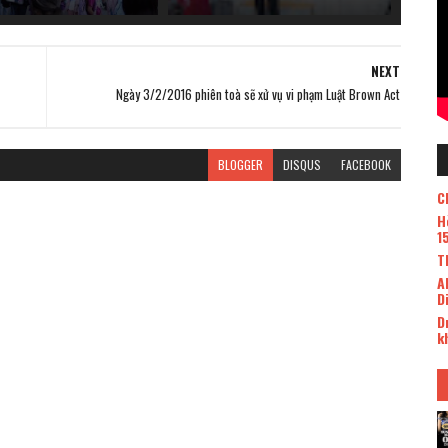
NEXT
Ngày 3/2/2016 phiên toà sẽ xử vụ vi phạm Luật Brown Act
BLOGGER
DISQUS
FACEBOOK
C
H
1
T
A
D
D
k