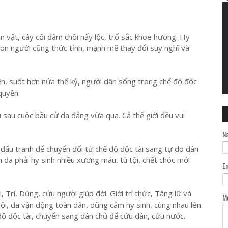
 vật, cây cối đâm chồi nẩy lộc, trổ sắc khoe hương. Hy
 con người cũng thức tỉnh, mạnh mẽ thay đổi suy nghĩ và
n, suốt hơn nửa thế kỷ, người dân sống trong chế độ độc
quyền.
sau cuộc bầu cử đa đảng vừa qua. Cả thế giới đều vui
N
 đấu tranh để chuyển đổi từ chế độ độc tài sang tự do dân
 đã phải hy sinh nhiều xương máu, tù tội, chết chóc mới
E
 Trí, Dũng, cứu người giúp đời. Giới trí thức, Tăng lữ và
M
hội, đã vận động toàn dân, dũng cảm hy sinh, cùng nhau lên
độ độc tài, chuyển sang dân chủ để cứu dân, cứu nước.