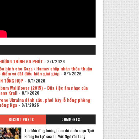
HƯƠNG TRÌNH 60 PHÚT
- 8/1/2026
òa bình cho Gaza : Hamas chấp nhận thỏa thuận
5 điểm và đặt điều kiện giải giáp
- 8/1/2026
IN TỔNG HỢP
- 8/1/2026
lbum Wallflower (2015) - Bữa tiệc âm nhạc của
iana Krall
- 8/1/2026
rone Ukraina đánh sâu, phơi bày lỗ hổng phòng
hông Nga
- 8/1/2026
RECENT POSTS
COMMENTS
Thư Mời đồng hương tham dự chiều nhạc "Quê
Hương Bỏ Lại" của TT Việt Ngữ Văn Lang