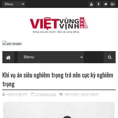
Khi vụ án siêu nghiêm trọng trở nên cực kỳ nghiêm
trọng
VietVungVinh
11 years ago
dien-dan
,
quan-diem