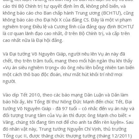
cáo thì Bộ Chính trị tự quyết định ỉm đi, không phổ biến, và
không báo cáo cho Ban chấp hành Trung ương (BCHTƯ), cũng
không báo cáo cho Đại hội X của đảng CS. Đây là một vi phạm
nghiêm trọng Điều lệ và Cương lĩnh của đảng quy định BCHTƯ
là cơ quan lãnh đạo cao nhất, ở trên Bộ Chính trị, và cấp trên
cao nhất nữa là Đại hội đảng.
Và Đại tướng Võ Nguyên Giáp, người nêu lên Vụ án này đã
chết, thọ trên trăm tuổi, mang theo mối hận ngàn thu khi thấy
«Vụ án siêu nghiêm trọng» do ông nêu lên bỗng nhiên tan biến
một cách thô bạo độc đoán, như mất hút khỏi trí nhớ mọi
người.
Vào dịp Tết 2010, theo các báo mạng Dân Luận và Dân làm
báo hồi ấy, khi Tổng Bí thư Nông Đức Mạnh đến chúc Tết, Đại
tướng Võ Nguyên Giáp - đã 97 tuổi – có nhắc đến vụ án này và
đối tượng trung tâm của Vụ án thì được ông Mạnh cho biết: «
Vâng, chúng tôi đang tìm nơi để cho anh ta đến rèn luyện». Sau
đó nhân vật này, Trung tướng Nguyễn Chí Vịnh, thủ trưởng
Tổng cục II, được thăng chức thượng tướng (tháng 12/2011)