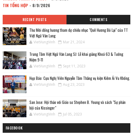
TIN TỔNG HỢP
- 8/9/2026
RECENT POSTS
COMMENTS
Thư Mời đồng hương tham dự chiều nhạc "Quê Hương Bỏ Lại" của TT
Việt Ngữ Văn Lang
VietVungVinh
Mar 21, 2024
Trung Tâm Việt Ngữ Văn Lang SJ: Lễ khai giảng Khoá 63 & Tưởng
Niệm 9-11
VietVungVinh
Sept 11, 2023
Họp Báo: Cựu Nghị Viên Nguyễn Tâm Thắng vụ kiện Kiêm Ái Vu Khống.
VietVungVinh
Aug 23, 2023
San Jose: Hội thảo với Giáo sư Stephen B. Young và sách "Sự phản
bội của Kissinger"
VietVungVinh
Jul 05, 2023
FACEBOOK