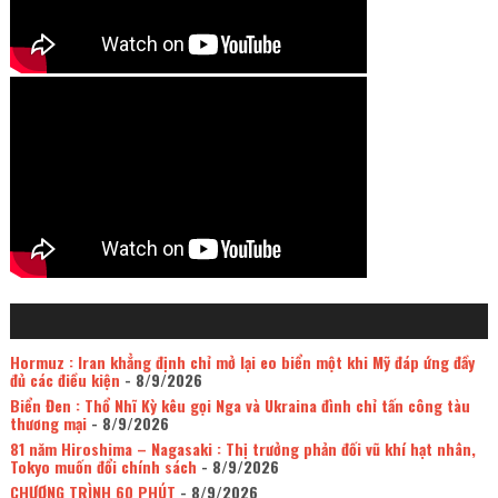
Hormuz : Iran khẳng định chỉ mở lại eo biển một khi Mỹ đáp ứng đầy
đủ các điều kiện
- 8/9/2026
Biển Đen : Thổ Nhĩ Kỳ kêu gọi Nga và Ukraina đình chỉ tấn công tàu
thương mại
- 8/9/2026
81 năm Hiroshima – Nagasaki : Thị trưởng phản đối vũ khí hạt nhân,
Tokyo muốn đổi chính sách
- 8/9/2026
CHƯƠNG TRÌNH 60 PHÚT
- 8/9/2026