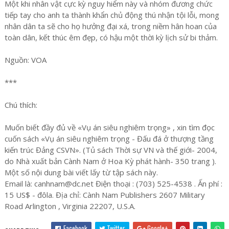
Một khi nhân vật cực kỳ nguy hiểm này và nhóm đương chức
tiếp tay cho anh ta thành khẩn chủ động thú nhận tội lỗi, mong
nhân dân ta sẽ cho họ hưởng đại xá, trong niềm hân hoan của
toàn dân, kết thúc êm đẹp, có hậu một thời kỳ lịch sử bi thảm.
Nguồn: VOA
***
Chú thích:
Muốn biết đầy đủ về «Vụ án siêu nghiêm trọng» , xin tìm đọc
cuốn sách «Vụ án siêu nghiêm trọng - Đấu đá ở thượng tầng
kiến trúc Đảng CSVN». (Tủ sách Thời sự VN và thế giới- 2004,
do Nhà xuất bản Cành Nam ở Hoa Kỳ phát hành- 350 trang ).
Một số nội dung bài viết lấy từ tập sách này.
Email là: canhnam@dc.net Điện thoại : (703) 525-4538 . Ấn phí :
15 US$ - đôla. Địa chỉ: Cành Nam Publishers 2607 Military
Road Arlington , Virginia 22207, U.S.A.
Facebook
Twitter
Google+