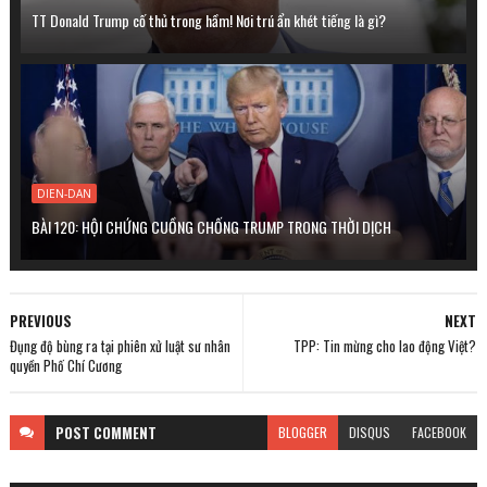
TT Donald Trump cố thủ trong hầm! Nơi trú ẩn khét tiếng là gì?
DIEN-DAN
BÀI 120: HỘI CHỨNG CUỒNG CHỐNG TRUMP TRONG THỜI DỊCH
PREVIOUS
NEXT
Đụng độ bùng ra tại phiên xử luật sư nhân
TPP: Tin mừng cho lao động Việt?
quyền Phố Chí Cương
POST
COMMENT
BLOGGER
DISQUS
FACEBOOK