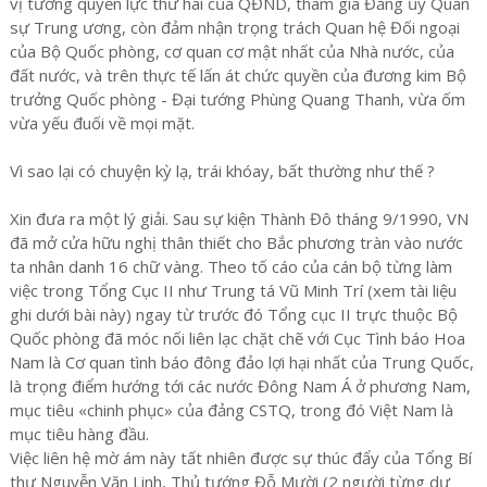
vị tướng quyền lực thứ hai của QĐND, tham gia Đảng ủy Quân
sự Trung ương, còn đảm nhận trọng trách Quan hệ Đối ngoại
của Bộ Quốc phòng, cơ quan cơ mật nhất của Nhà nước, của
đất nước, và trên thực tế lấn át chức quyền của đương kim Bộ
trưởng Quốc phòng - Đại tướng Phùng Quang Thanh, vừa ốm
vừa yếu đuối về mọi mặt.
Vì sao lại có chuyện kỳ lạ, trái khóay, bất thường như thế ?
Xin đưa ra một lý giải. Sau sự kiện Thành Đô tháng 9/1990, VN
đã mở cửa hữu nghị thân thiết cho Bắc phương tràn vào nước
ta nhân danh 16 chữ vàng. Theo tố cáo của cán bộ từng làm
việc trong Tổng Cục II như Trung tá Vũ Minh Trí (xem tài liệu
ghi dưới bài này) ngay từ trước đó Tổng cục II trực thuộc Bộ
Quốc phòng đã móc nối liên lạc chặt chẽ với Cục Tình báo Hoa
Nam là Cơ quan tình báo đông đảo lợi hại nhất của Trung Quốc,
là trọng điểm hướng tới các nước Đông Nam Á ở phương Nam,
mục tiêu «chinh phục» của đảng CSTQ, trong đó Việt Nam là
mục tiêu hàng đầu.
Việc liên hệ mờ ám này tất nhiên được sự thúc đẩy của Tổng Bí
thư Nguyễn Văn Linh, Thủ tướng Đỗ Mười (2 người từng dự