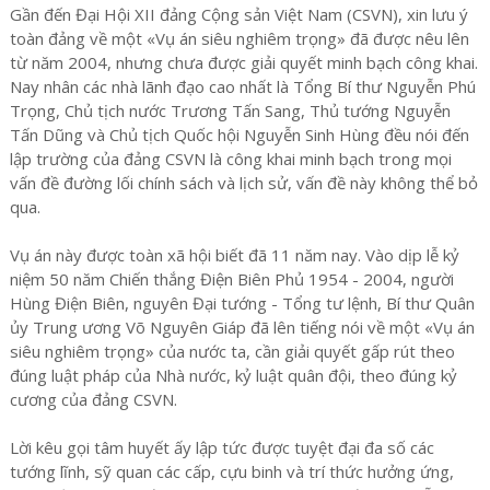
Gần đến Đại Hội XII đảng Cộng sản Việt Nam (CSVN), xin lưu ý
toàn đảng về một «Vụ án siêu nghiêm trọng» đã được nêu lên
từ năm 2004, nhưng chưa được giải quyết minh bạch công khai.
Nay nhân các nhà lãnh đạo cao nhất là Tổng Bí thư Nguyễn Phú
Trọng, Chủ tịch nước Trương Tấn Sang, Thủ tướng Nguyễn
Tấn Dũng và Chủ tịch Quốc hội Nguyễn Sinh Hùng đều nói đến
lập trường của đảng CSVN là công khai minh bạch trong mọi
vấn đề đường lối chính sách và lịch sử, vấn đề này không thể bỏ
qua.
Vụ án này được toàn xã hội biết đã 11 năm nay. Vào dịp lễ kỷ
niệm 50 năm Chiến thắng Điện Biên Phủ 1954 - 2004, người
Hùng Điện Biên, nguyên Đại tướng - Tổng tư lệnh, Bí thư Quân
ủy Trung ương Võ Nguyên Giáp đã lên tiếng nói về một «Vụ án
siêu nghiêm trọng» của nước ta, cần giải quyết gấp rút theo
đúng luật pháp của Nhà nước, kỷ luật quân đội, theo đúng kỷ
cương của đảng CSVN.
Lời kêu gọi tâm huyết ấy lập tức được tuyệt đại đa số các
tướng lĩnh, sỹ quan các cấp, cựu binh và trí thức hưởng ứng,