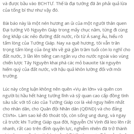
và được bầu vào BCHTƯ. Thế là đại tướng đã ăn phải quả lừa
của tổng bí thư như vậy đó.
Bài báo này là một nén hương an ủi của một người thân quen
Đại tướng Võ Nguyên Giáp trong mấy chục năm, từng đi cùng
ông khắp các nẻo đường đất nước, rồi từ Á sang Âu, hiểu rõ
tấm lòng của Tướng Giáp. Nay xa quê hương, tôi vẫn trân
trọng tấm lòng của ông khi về già gần trăm tuổi còn lo nghĩ cho
đất nước, 3 lần lên tiếng can ngăn vụ cho nước ngoài vào vùng
chiến lược Tây Nguyên khai phá các mỏ bauxite tài nguyên
hiếm quý của đất nước, với hậu quả khôn lường đối với môi
trường.
Lúc này công luận không nên quên «Vụ án lớn» và quên con
người bị hầu hết hàng tướng lĩnh và sỹ quan cao cấp đồng tình
sâu sắc với tố cáo của Tướng Giáp coi là «kẻ nguy hiểm nhất
cho nhân dân, cho Quân đội Nhân dân (QĐND) và cho đảng
CSVN». Làm sao kẻ đó thoát tội, còn sống ung dung, và ngay
cả trước khi Tướng Giáp qua đời, Nguyễn Chí Vịnh đã leo lên rất
nhanh, rất cao trên đỉnh quyền lực, nghiễm nhiên đã trở thành