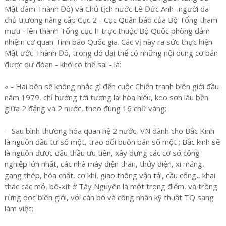
Mật đàm Thành Đô) và Chủ tịch nước Lê Đức Anh- người đã
chủ trương nâng cấp Cục 2 - Cục Quân báo của Bộ Tổng tham
mưu - lên thành Tổng cục II trực thuộc Bộ Quốc phòng đảm
nhiệm cơ quan Tình báo Quốc gia. Các vị này ra sức thực hiện
Mật ước Thành Đô, trong đó đại thể có những nội dung cơ bản
được dự đóan - khó có thể sai - là:
« - Hai bên sẽ không nhắc gì đến cuộc Chiến tranh biên giới đầu
năm 1979, chỉ hướng tới tương lai hòa hiếu, keo sơn lâu bền
giữa 2 đảng và 2 nước, theo đúng 16 chữ vàng;
- Sau bình thưòng hóa quan hệ 2 nước, VN dành cho Bắc Kinh
là nguồn đầu tư số một, trao đổi buôn bán số một ; Bắc kinh sẽ
là nguồn được đấu thầu ưu tiên, xây dựng các cơ sở công
nghiệp lớn nhất, các nhà máy điện than, thủy điện, xi măng,
gang thép, hóa chất, cơ khí, giao thông vận tải, cầu cống,, khai
thác các mỏ, bô-xít ở Tây Nguyên là một trọng điểm, và trồng
rừng dọc biên giới, với cán bộ và công nhân kỹ thuật TQ sang
làm việc;