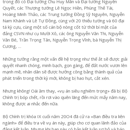
trong đó có Đại tướng Chu Huy Mân và Đại tướng Nguyễn
Quyết, các Thượng tướng Lê Ngọc Hiền, Phùng Thế Tài,
Hoàng Minh Thảo, các Trung tướng Đồng Sỹ Nguyên, Nguyễn
Nam Khánh và Lê Tự Đồng, cùng với 20 thiếu tướng và 60 đại
tá kỳ cựu, cùng một số cán bộ nòng cốt từ thời bí mật của
đảng CSVN như cụ Mười Xô, các ông Nguyễn Văn Thi, Nguyễn
Văn Bé, Trần Trọng Tân, Nguyễn Trọng Vĩnh, bà Nguyễn Thị
Cương, …
Những tưởng rằng một vấn đề hệ trọng như thế ắt sẽ được giải
quyết nhanh chóng, minh bạch, gọn gàng, để đất nước vươn lên
mạnh mẽ, nhân dân sẽ được hưởng công bằng thành quả của
phát triển trong thời kỳ mới, không bị hao hụt, cắt xén.
Nhưng không! Oái ăm thay, «vụ án siêu nghiêm trọng» đã bị Bộ
Chính trị bóp chết, rồi rơi vào quên lãng đến mức mấy năm nay,
không được ai nhắc đến nữa.
Bộ Chính trị khóa IX cuối năm 20O4 đã cử ra «Ban điều tra liên
ngành» để điều tra về vụ án này, giúp cho cơ quan lãnh đảo của
đảng kết luận. Nhưng khi ban này có bản kết luận sơ bộ và báo