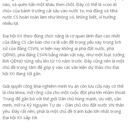
nào, và quên hẳn một khâu then chốt. Đây có thể là «con át
chủ» của bành trướng cài sâu vào nước ta, mà đảng và Nhà
nước CS hoàn toàn làm như không có, không biết, vì hưởng
nhiều lợi.
Đại hội XII theo đúng chức năng là cơ quan lãnh đạo cao nhất
của đảng CS cần bàn cho ra lẽ vấn đề trọng yếu này trong lịch
sử của đảng CSVN, vì hiện nay không ai phá đất nước, phá
QĐND, phá đảng CSVN bằng nhân vật này, như một loạt tướng
lĩnh QĐND từng nêu lên từ 10 năm trước. Đây cũng nên là một
chủ đề trọng tâm để góp ý vào các văn kiện dự thảo cho Đại
hội XII đang tới gần.
Giải quyết công khai nghiêm minh Vụ án còn lưu cữu này có thể
là chìa khóa, mở rộng cửa cho một cuộc đột phá lớn nhằm thoát
Trung để gắn bó với thế giới Dân chủ hùng mạnh, ưu việt, văn
minh, mở ra Kỷ Nguyên Tự do - Dân chủ cho đất nước VN thân
yêu. Đây rất nên, phải là một chủ đề tranh luận lớn nhất trong
Đại hội XII sắp tới.