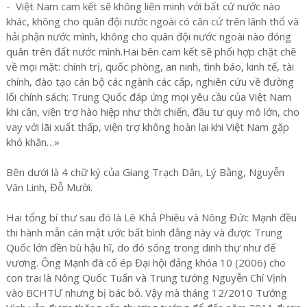
- Việt Nam cam kết sẽ không liên minh với bất cứ nước nào
khác, không cho quân đội nước ngoài có căn cứ trên lãnh thổ và
hải phận nước mình, không cho quân đội nước ngoài nào đóng
quân trên đất nước mình.Hai bên cam kết sẽ phối hợp chặt chẽ
về mọi mặt: chính trị, quốc phòng, an ninh, tình báo, kinh tế, tài
chính, đào tạo cán bộ các ngành các cấp, nghiên cứu về đường
lối chính sách; Trung Quốc đáp ứng mọi yêu cầu của Việt Nam
khi cần, viện trợ hào hiệp như thời chiến, đầu tư quy mô lớn, cho
vay với lãi xuất thấp, viện trợ không hoàn lại khi Việt Nam gặp
khó khăn…»
Bên dưới là 4 chữ ký của Giang Trạch Dân, Lý Bằng, Nguyễn
Văn Linh, Đỗ Mười.
Hai tổng bí thư sau đó là Lê Khả Phiêu và Nông Đức Mạnh đều
thi hành mẫn cán mật ước bất bình đẳng này và được Trung
Quốc lớn đền bù hậu hĩ, do đó sống trong dinh thự như đế
vương. Ông Mạnh đã cố ép Đại hội đảng khóa 10 (2006) cho
con trai là Nông Quốc Tuấn và Trung tướng Nguyễn Chí Vịnh
vào BCHTƯ nhưng bị bác bỏ. Vậy mà tháng 12/2010 Tướng