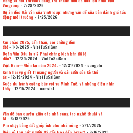
Mạng xã hội Threads đang trở thành mối đe dọa lớn nhất của
Vingroup
- 7/29/2026
Dự án đèo Hải Vân của VinGroup: những vấn đề của bản đánh giá tác
động môi trường
- 7/25/2026
Xin chào 2025, cẩn thận, coi chừng đèn
đỏ!
- 1/3/2025
- VietTuSaiGon
Đoàn Văn Báu là ai? Phải chăng kịch bản đã lộ
dần?
- 12/30/2024
- VietTuSaiGon
Việt Nam—Nhìn lại năm 2024.
- 12/31/2024
- songchi
Kinh hãi vụ giết 11 mạng người và cái cười của kẻ thủ
ác
- 12/19/2024
- VietTuSaiGon
Cuộc du hành cưỡng bức với sư Minh Tuệ, và những điều nhìn
thấy
- 12/15/2024
- namviet
Vấn đề bản quyền giữa các nhà sáng tạo nghệ thuật và
AI
- 3/18/2025
Pin chạy bằng đất giúp ích cho nhà nông
- 3/17/2025
Điều gì thu hút người Mỹ gốc Hoa đến Texas?
- 3/16/2025