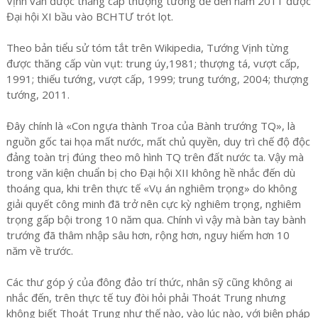
Vịnh vẫn được thăng cấp thượng tướng để đến năm 2011 được
Đại hội XI bầu vào BCHTƯ trót lọt.
Theo bản tiểu sử tóm tắt trên Wikipedia, Tướng Vịnh từng
được thăng cấp vùn vụt: trung úy,1981; thượng tá, vượt cấp,
1991; thiếu tướng, vượt cấp, 1999; trung tướng, 2004; thượng
tướng, 2011.
Đây chính là «Con ngựa thành Troa của Bành trướng TQ», là
nguồn gốc tai họa mất nước, mất chủ quyền, duy trì chế độ độc
đảng toàn trị đúng theo mô hình TQ trên đất nước ta. Vậy mà
trong văn kiện chuẩn bị cho Đại hội XII không hề nhắc đến dù
thoáng qua, khi trên thực tế «Vụ án nghiêm trọng» do không
giải quyết công minh đã trở nên cực kỳ nghiêm trọng, nghiêm
trọng gấp bội trong 10 năm qua. Chính vì vậy mà bàn tay bành
trướng đã thâm nhập sâu hơn, rộng hơn, nguy hiểm hơn 10
năm về trước.
Các thư góp ý của đông đảo trí thức, nhân sỹ cũng không ai
nhắc đến, trên thực tế tuy đòi hỏi phải Thoát Trung nhưng
không biết Thoát Trung như thế nào, vào lúc nào, với biện pháp