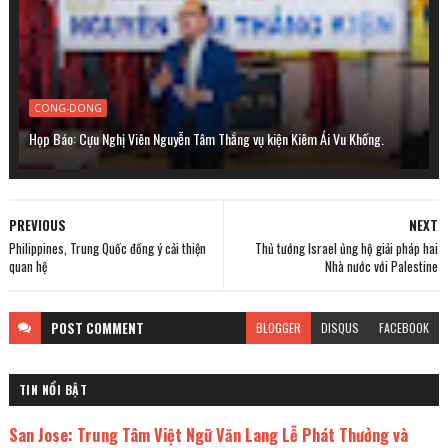
CONG-DONG
Họp Báo: Cựu Nghị Viên Nguyễn Tâm Thắng vụ kiện Kiêm Ái Vu Khống.
PREVIOUS
NEXT
Philippines, Trung Quốc đồng ý cải thiện
Thủ tướng Israel ủng hộ giải pháp hai
quan hệ
Nhà nước với Palestine
POST
COMMENT
BLOGGER
DISQUS
FACEBOOK
TIN NỔI BẬT
San Jose: Trung Tâm Việt Ngữ Văn Lang Lễ Phát Thưởng và