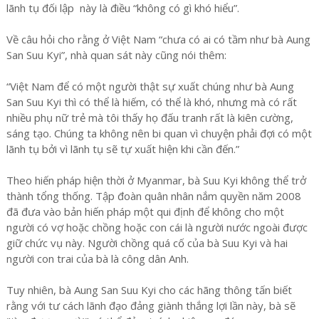
lãnh tụ đối lập này là điều “không có gì khó hiểu”.
Về câu hỏi cho rằng ở Việt Nam “chưa có ai có tầm như bà Aung
San Suu Kyi”, nhà quan sát này cũng nói thêm:
“Việt Nam để có một người thật sự xuất chúng như bà Aung
San Suu Kyi thì có thể là hiếm, có thể là khó, nhưng mà có rất
nhiều phụ nữ trẻ mà tôi thấy họ đấu tranh rất là kiên cường,
sáng tạo. Chúng ta không nên bi quan vì chuyện phải đợi có một
lãnh tụ bởi vì lãnh tụ sẽ tự xuất hiện khi cần đến.”
Theo hiến pháp hiện thời ở Myanmar, bà Suu Kyi không thể trở
thành tổng thống. Tập đoàn quân nhân nắm quyền năm 2008
đã đưa vào bản hiến pháp một qui định để không cho một
người có vợ hoặc chồng hoặc con cái là người nước ngoài được
giữ chức vụ này. Người chồng quá cố của bà Suu Kyi và hai
người con trai của bà là công dân Anh.
Tuy nhiên, bà Aung San Suu Kyi cho các hãng thông tấn biết
rằng với tư cách lãnh đạo đảng giành thắng lợi lần này, bà sẽ