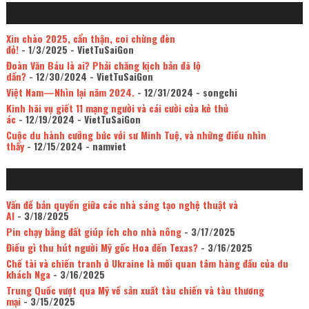
Xin chào 2025, cẩn thận, coi chừng đèn
đỏ!
- 1/3/2025
- VietTuSaiGon
Đoàn Văn Báu là ai? Phải chăng kịch bản đã lộ
dần?
- 12/30/2024
- VietTuSaiGon
Việt Nam—Nhìn lại năm 2024.
- 12/31/2024
- songchi
Kinh hãi vụ giết 11 mạng người và cái cười của kẻ thủ
ác
- 12/19/2024
- VietTuSaiGon
Cuộc du hành cưỡng bức với sư Minh Tuệ, và những điều nhìn
thấy
- 12/15/2024
- namviet
Vấn đề bản quyền giữa các nhà sáng tạo nghệ thuật và
AI
- 3/18/2025
Pin chạy bằng đất giúp ích cho nhà nông
- 3/17/2025
Điều gì thu hút người Mỹ gốc Hoa đến Texas?
- 3/16/2025
Chế tài và chiến tranh ở Ukraine là mối quan tâm hàng đầu của du
khách Nga
- 3/16/2025
Trung Quốc vượt qua Mỹ về sản xuất tàu chiến và tàu thương
mại
- 3/15/2025