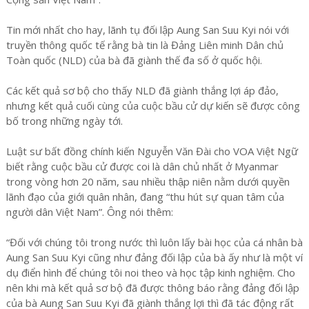
Tin mới nhất cho hay, lãnh tụ đối lập Aung San Suu Kyi nói với
truyền thông quốc tế rằng bà tin là Đảng Liên minh Dân chủ
Toàn quốc (NLD) của bà đã giành thế đa số ở quốc hội.
Các kết quả sơ bộ cho thấy NLD đã giành thắng lợi áp đảo,
nhưng kết quả cuối cùng của cuộc bầu cử dự kiến sẽ được công
bố trong những ngày tới.
Luật sư bất đồng chính kiến Nguyễn Văn Đài cho VOA Việt Ngữ
biết rằng cuộc bầu cử được coi là dân chủ nhất ở Myanmar
trong vòng hơn 20 năm, sau nhiều thập niên nằm dưới quyền
lãnh đạo của giới quân nhân, đang “thu hút sự quan tâm của
người dân Việt Nam”. Ông nói thêm:
“Đối với chúng tôi trong nước thì luôn lấy bài học của cá nhân bà
Aung San Suu Kyi cũng như đảng đối lập của bà ấy như là một ví
dụ điển hình để chúng tôi noi theo và học tập kinh nghiệm. Cho
nên khi mà kết quả sơ bộ đã được thông báo rằng đảng đối lập
của bà Aung San Suu Kyi đã giành thắng lợi thì đã tác động rất