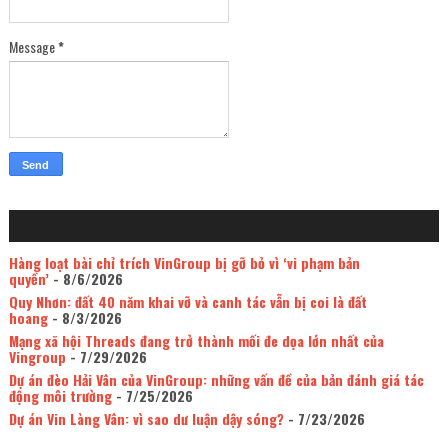
Message
*
Hàng loạt bài chỉ trích VinGroup bị gỡ bỏ vì ‘vi phạm bản
quyền’
- 8/6/2026
Quy Nhơn: đất 40 năm khai vỡ và canh tác vẫn bị coi là đất
hoang
- 8/3/2026
Mạng xã hội Threads đang trở thành mối đe dọa lớn nhất của
Vingroup
- 7/29/2026
Dự án đèo Hải Vân của VinGroup: những vấn đề của bản đánh giá tác
động môi trường
- 7/25/2026
Dự án Vin Làng Vân: vì sao dư luận dậy sóng?
- 7/23/2026