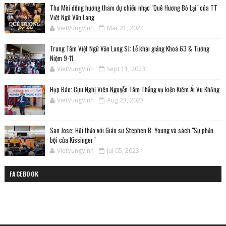
Thư Mời đồng hương tham dự chiều nhạc "Quê Hương Bỏ Lại" của TT
Việt Ngữ Văn Lang
VietVungVinh
Mar 21, 2024
Trung Tâm Việt Ngữ Văn Lang SJ: Lễ khai giảng Khoá 63 & Tưởng
Niệm 9-11
VietVungVinh
Sept 11, 2023
Họp Báo: Cựu Nghị Viên Nguyễn Tâm Thắng vụ kiện Kiêm Ái Vu Khống.
VietVungVinh
Aug 23, 2023
San Jose: Hội thảo với Giáo sư Stephen B. Young và sách "Sự phản
bội của Kissinger"
VietVungVinh
Jul 05, 2023
FACEBOOK