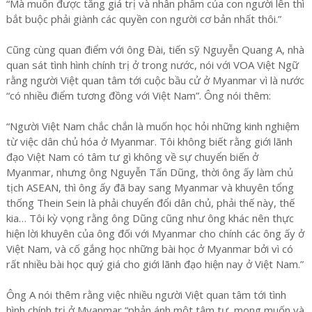
“Mà muốn được tăng giá trị và nhân phẩm của con người lên thì
bắt buộc phải giành các quyền con người cơ bản nhất thôi.”
Cũng cùng quan điểm với ông Đài, tiến sỹ Nguyễn Quang A, nhà
quan sát tình hình chính trị ở trong nước, nói với VOA Việt Ngữ
rằng người Việt quan tâm tới cuộc bầu cử ở Myanmar vì là nước
“có nhiều điểm tương đồng với Việt Nam”. Ông nói thêm:
“Người Việt Nam chắc chắn là muốn học hỏi những kinh nghiệm
từ việc dân chủ hóa ở Myanmar. Tôi không biết rằng giới lãnh
đạo Việt Nam có tâm tư gì không về sự chuyển biến ở
Myanmar, nhưng ông Nguyễn Tấn Dũng, thời ông ấy làm chủ
tịch ASEAN, thì ông ấy đã bay sang Myanmar và khuyên tổng
thống Thein Sein là phải chuyển đổi dân chủ, phải thế này, thế
kia… Tôi kỳ vọng rằng ông Dũng cũng như ông khác nên thực
hiện lời khuyên của ông đối với Myanmar cho chính các ông ấy ở
Việt Nam, và cố gắng học những bài học ở Myanmar bởi vì có
rất nhiều bài học quý giá cho giới lãnh đạo hiện nay ở Việt Nam.”
Ông A nói thêm rằng việc nhiều người Việt quan tâm tới tình
hình chính trị ở Myanmar “phản ánh một tâm tư, mong muốn và