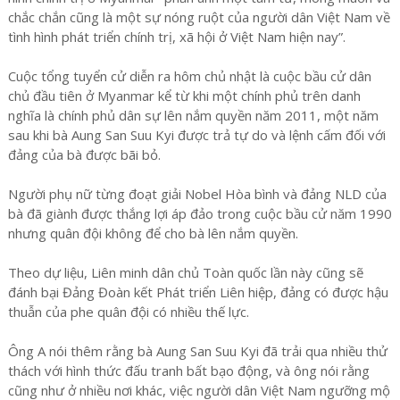
chắc chắn cũng là một sự nóng ruột của người dân Việt Nam về
tình hình phát triển chính trị, xã hội ở Việt Nam hiện nay”.
Cuộc tổng tuyển cử diễn ra hôm chủ nhật là cuộc bầu cử dân
chủ đầu tiên ở Myanmar kể từ khi một chính phủ trên danh
nghĩa là chính phủ dân sự lên nắm quyền năm 2011, một năm
sau khi bà Aung San Suu Kyi được trả tự do và lệnh cấm đối với
đảng của bà được bãi bỏ.
Người phụ nữ từng đoạt giải Nobel Hòa bình và đảng NLD của
bà đã giành được thắng lợi áp đảo trong cuộc bầu cử năm 1990
nhưng quân đội không để cho bà lên nắm quyền.
Theo dự liệu, Liên minh dân chủ Toàn quốc lần này cũng sẽ
đánh bại Đảng Đoàn kết Phát triển Liên hiệp, đảng có được hậu
thuẫn của phe quân đội có nhiều thế lực.
Ông A nói thêm rằng bà Aung San Suu Kyi đã trải qua nhiều thử
thách với hình thức đấu tranh bất bạo động, và ông nói rằng
cũng như ở nhiều nơi khác, việc người dân Việt Nam ngưỡng mộ