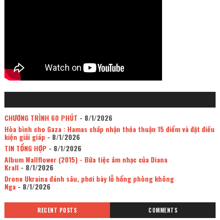
CHƯƠNG TRÌNH 60 PHÚT
- 8/1/2026
Hòa bình cho Gaza : Hamas chấp nhận thỏa thuận 15 điểm và đặt điều
kiện giải giáp
- 8/1/2026
TIN TỔNG HỢP
- 8/1/2026
Album Wallflower (2015) - Bữa tiệc âm nhạc của Diana
Krall
- 8/1/2026
Drone Ukraina đánh sâu, phơi bày lỗ hổng phòng không
Nga
- 8/1/2026
RECENT POSTS
COMMENTS