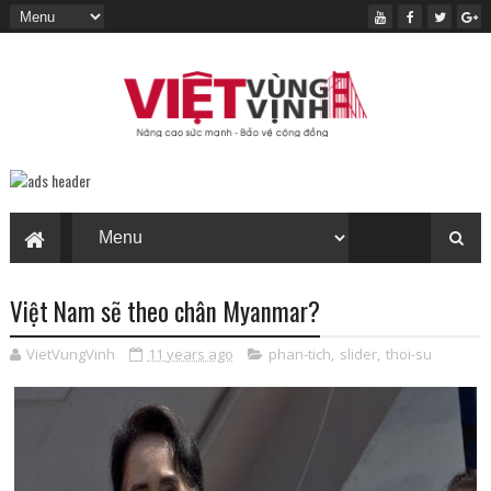
Việt Nam sẽ theo chân Myanmar?
VietVungVinh
11 years ago
phan-tich
,
slider
,
thoi-su