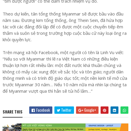
"tìm được người" có thể đảm trách nhiệm vụ đó.
Theo dự kiến, tân tổng thống Myanmar sẽ được bầu vào đầu
năm sau. Đương kim tổng thống, ông Thein Sein, đã hứa hợp
tác với các đảng đối lập để có được một cuộc chuyển tiếp êm
thắm và suôn sẻ trong trường hợp cuộc bầu cử này loại ông ra
khỏi quyền lực.
Trên mạng xã hội Facebook, một người có tên là Linh Vu viết:
“Nếu so với Myanmar thì lẽ ra Việt Nam có những điều kiện
thuận lợi hơn rất nhiều lần: một đất nước khá thuần chủng và
không có mấy các xung đột về sắc tộc và tôn giáo; người dân
thông minh và có trình độ giáo dục tốt; một nền kinh tế mở cửa
trước Myanmar 30 năm… Nếu 10 năm nữa mà nhìn lại chúng ta
để Myanmar vượt qua thì hẳn sẽ tủi hổ lắm…”
Facebook
Twitter
Google+
SHARE THIS