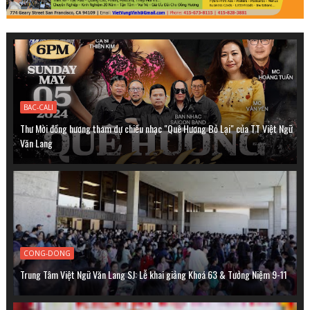
BAC-CALI
Thư Mời đồng hương tham dự chiều nhạc "Quê Hương Bỏ Lại" của TT Việt Ngữ
Văn Lang
CONG-DONG
Trung Tâm Việt Ngữ Văn Lang SJ: Lễ khai giảng Khoá 63 & Tưởng Niệm 9-11