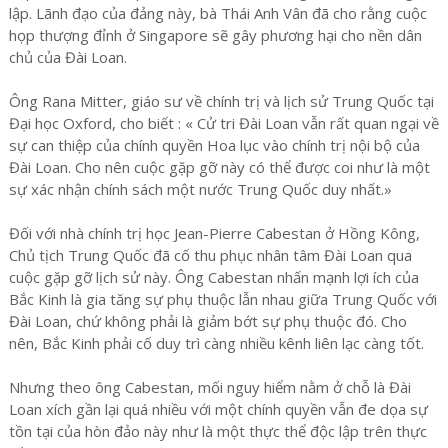
lập. Lãnh đạo của đảng này, bà Thái Anh Vân đã cho rằng cuộc
họp thượng đỉnh ở Singapore sẽ gây phương hại cho nền dân
chủ của Đài Loan.
Ông Rana Mitter, giáo sư về chính trị và lịch sử Trung Quốc tại
Đại học Oxford, cho biết : « Cử tri Đài Loan vẫn rất quan ngại về
sự can thiệp của chính quyền Hoa lục vào chính trị nội bộ của
Đài Loan. Cho nên cuộc gặp gỡ này có thể được coi như là một
sự xác nhận chính sách một nước Trung Quốc duy nhất.»
Đối với nhà chính trị học Jean-Pierre Cabestan ở Hồng Kông,
Chủ tịch Trung Quốc đã cố thu phục nhân tâm Đài Loan qua
cuộc gặp gỡ lịch sử này. Ông Cabestan nhấn mạnh lợi ích của
Bắc Kinh là gia tăng sự phụ thuộc lẫn nhau giữa Trung Quốc với
Đài Loan, chứ không phải là giảm bớt sự phụ thuộc đó. Cho
nên, Bắc Kinh phải cố duy trì càng nhiều kênh liên lạc càng tốt.
Nhưng theo ông Cabestan, mối nguy hiểm nằm ở chỗ là Đài
Loan xích gần lại quá nhiều với một chính quyền vẫn đe dọa sự
tồn tại của hòn đảo này như là một thực thể độc lập trên thực