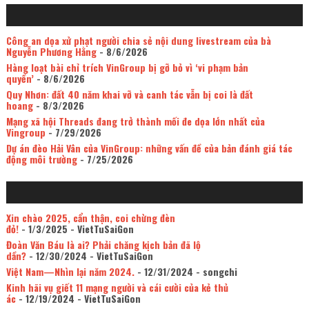
Công an dọa xử phạt người chia sẻ nội dung livestream của bà
Nguyễn Phương Hằng
- 8/6/2026
Hàng loạt bài chỉ trích VinGroup bị gỡ bỏ vì ‘vi phạm bản
quyền’
- 8/6/2026
Quy Nhơn: đất 40 năm khai vỡ và canh tác vẫn bị coi là đất
hoang
- 8/3/2026
Mạng xã hội Threads đang trở thành mối đe dọa lớn nhất của
Vingroup
- 7/29/2026
Dự án đèo Hải Vân của VinGroup: những vấn đề của bản đánh giá tác
động môi trường
- 7/25/2026
Xin chào 2025, cẩn thận, coi chừng đèn
đỏ!
- 1/3/2025
- VietTuSaiGon
Đoàn Văn Báu là ai? Phải chăng kịch bản đã lộ
dần?
- 12/30/2024
- VietTuSaiGon
Việt Nam—Nhìn lại năm 2024.
- 12/31/2024
- songchi
Kinh hãi vụ giết 11 mạng người và cái cười của kẻ thủ
ác
- 12/19/2024
- VietTuSaiGon