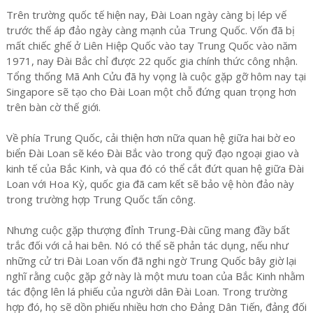
Trên trường quốc tế hiện nay, Đài Loan ngày càng bị lép vế
trước thế áp đảo ngày càng mạnh của Trung Quốc. Vốn đã bị
mất chiếc ghế ở Liên Hiệp Quốc vào tay Trung Quốc vào năm
1971, nay Đài Bắc chỉ được 22 quốc gia chính thức công nhận.
Tổng thống Mã Anh Cửu đã hy vọng là cuộc gặp gỡ hôm nay tại
Singapore sẽ tạo cho Đài Loan một chỗ đứng quan trọng hơn
trên bàn cờ thế giới.
Về phía Trung Quốc, cải thiện hơn nữa quan hệ giữa hai bờ eo
biển Đài Loan sẽ kéo Đài Bắc vào trong quỹ đạo ngoại giao và
kinh tế của Bắc Kinh, và qua đó có thể cắt đứt quan hệ giữa Đài
Loan với Hoa Kỳ, quốc gia đã cam kết sẽ bảo vệ hòn đảo này
trong trường hợp Trung Quốc tấn công.
Nhưng cuộc gặp thượng đỉnh Trung-Đài cũng mang đầy bất
trắc đối với cả hai bên. Nó có thể sẽ phản tác dụng, nếu như
những cử tri Đài Loan vốn đã nghi ngờ Trung Quốc bây giờ lại
nghĩ rằng cuộc gặp gở này là một mưu toan của Bắc Kinh nhằm
tác động lên lá phiếu của người dân Đài Loan. Trong trường
hợp đó, họ sẽ dồn phiếu nhiều hơn cho Đảng Dân Tiến, đảng đối