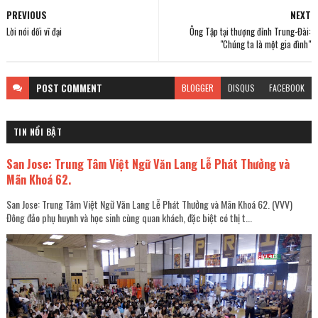
PREVIOUS
NEXT
Lời nói dối vĩ đại
Ông Tập tại thượng đỉnh Trung-Đài:
"Chúng ta là một gia đình"
POST
COMMENT
BLOGGER
DISQUS
FACEBOOK
TIN NỔI BẬT
San Jose: Trung Tâm Việt Ngữ Văn Lang Lễ Phát Thưởng và
Mãn Khoá 62.
San Jose: Trung Tâm Việt Ngữ Văn Lang Lễ Phát Thưởng và Mãn Khoá 62. (VVV)
Đông đảo phụ huynh và học sinh cùng quan khách, đặc biệt có thị t...