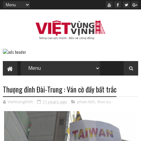
Thượng đỉnh Đài-Trung : Ván cờ đầy bất trắc
VietVungVinh
11 years ago
phan-tich
,
thoi-su