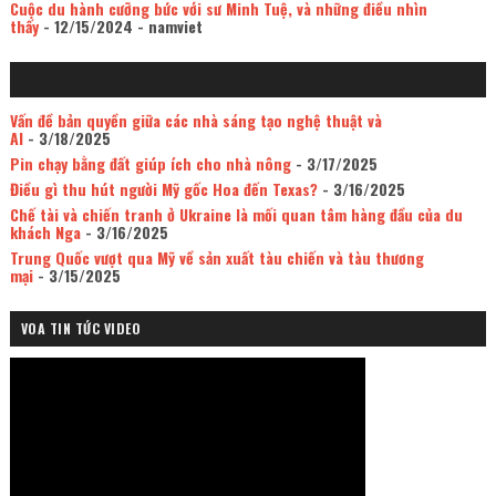
Cuộc du hành cưỡng bức với sư Minh Tuệ, và những điều nhìn
thấy
- 12/15/2024
- namviet
Vấn đề bản quyền giữa các nhà sáng tạo nghệ thuật và
AI
- 3/18/2025
Pin chạy bằng đất giúp ích cho nhà nông
- 3/17/2025
Điều gì thu hút người Mỹ gốc Hoa đến Texas?
- 3/16/2025
Chế tài và chiến tranh ở Ukraine là mối quan tâm hàng đầu của du
khách Nga
- 3/16/2025
Trung Quốc vượt qua Mỹ về sản xuất tàu chiến và tàu thương
mại
- 3/15/2025
VOA TIN TỨC VIDEO