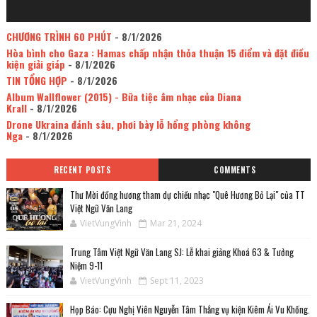
CHƯƠNG TRÌNH 60 PHÚT
- 8/1/2026
Hòa bình cho Gaza : Hamas chấp nhận thỏa thuận 15 điểm và đặt điều
kiện giải giáp
- 8/1/2026
TIN TỔNG HỢP
- 8/1/2026
Album Wallflower (2015) - Bữa tiệc âm nhạc của Diana
Krall
- 8/1/2026
Drone Ukraina đánh sâu, phơi bày lỗ hổng phòng không
Nga
- 8/1/2026
RECENT POSTS
COMMENTS
Thư Mời đồng hương tham dự chiều nhạc "Quê Hương Bỏ Lại" của TT
Việt Ngữ Văn Lang
VietVungVinh
Mar 21, 2024
Trung Tâm Việt Ngữ Văn Lang SJ: Lễ khai giảng Khoá 63 & Tưởng
Niệm 9-11
VietVungVinh
Sept 11, 2023
Họp Báo: Cựu Nghị Viên Nguyễn Tâm Thắng vụ kiện Kiêm Ái Vu Khống.