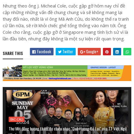
Nhưng theo ông J. Micheal Cole, cuộc gặp gỡ hôm nay chỉ đề
cập những những vấn đề chung chung và sẽ không mang lại
thay đổi nào, nhất là vì ông Mã Anh Cửu, do không thể ra tranh
cử lần nữa, sẽ rời khỏi chiếc ghế tổng thống vào năm tới. Ông
Cole cho rằng, cuộc gặp gỡ ở Singapore mang tính lịch sử vì là
lần đầu tiên, nhưng đây không là một sự kiện rất quan trọng.
Facebook
Twitter
Google+
SHARE THIS
BAC-CALI
Thư Mời đồng hương tham dự chiều nhạc "Quê Hương Bỏ Lại" của TT Việt Ngữ