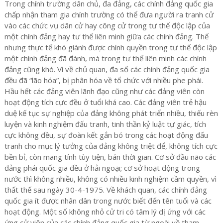
Trong chính trường dân chủ, đa đảng, các chính đảng quốc gia
chấp nhận tham gia chính trường có thể đưa người ra tranh cử
vào các chức vụ dân cử hay công cử trong tư thế độc lập của
một chính đảng hay tư thế liên minh giữa các chính đảng. Thế
nhưng thực tế khó giành được chính quyền trong tư thế độc lập
một chính đảng đã đành, mà trong tư thế liên minh các chính
đảng cũng khó. Vì về chủ quan, đa số các chính đảng quốc gia
đều đã “lão hóa”, bị phân hóa về tổ chức với nhiều phe phái.
Hầu hết các đảng viên lãnh đạo cũng như các đảng viên còn
hoạt động tích cực đều ở tuổi khá cao. Các đảng viên trẻ hậu
duệ kế tục sự nghiệp của đảng không phát triển nhiều, thiếu rèn
luyện và kinh nghiệm đấu tranh, tinh thần kỷ luật tự giác, tích
cực không đều, sự đoàn kết gắn bó trong các hoạt động đấu
tranh cho mục lý tưởng của đảng không triệt để, không tích cực
bền bỉ, còn mang tính tùy tiện, bán thời gian. Cơ sở đầu não các
đảng phái quốc gia đều ở hải ngoại; cơ sở hoạt động trong
nước thì không nhiều, không có nhiều kinh nghiệm cầm quyền, vì
thất thế sau ngày 30-4-1975. Về khách quan, các chính đảng
quốc gia ít được nhân dân trong nước biết đến tên tuổi và các
hoạt động. Một số không nhỏ cử tri có tâm lý dị ứng với các
ứng cử viên của các chính đảng quốc gia từ ngoài về tham