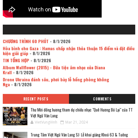
CHƯƠNG TRÌNH 60 PHÚT
- 8/1/2026
Hòa bình cho Gaza : Hamas chấp nhận thỏa thuận 15 điểm và đặt điều
kiện giải giáp
- 8/1/2026
TIN TỔNG HỢP
- 8/1/2026
Album Wallflower (2015) - Bữa tiệc âm nhạc của Diana
Krall
- 8/1/2026
Drone Ukraina đánh sâu, phơi bày lỗ hổng phòng không
Nga
- 8/1/2026
RECENT POSTS
COMMENTS
Thư Mời đồng hương tham dự chiều nhạc "Quê Hương Bỏ Lại" của TT
Việt Ngữ Văn Lang
VietVungVinh
Mar 21, 2024
Trung Tâm Việt Ngữ Văn Lang SJ: Lễ khai giảng Khoá 63 & Tưởng