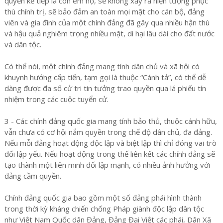
quyền kế tiếp là con em họ, sẽ không xẩy ra hiện tượng phục
thù chính trị, sẽ bảo đảm an toàn mọi mặt cho cán bộ, đảng
viên và gia đình của một chính đảng đã gây qua nhiều hận thù
và hậu quả nghiêm trọng nhiều mặt, di hại lâu dài cho đất nước
và dân tộc.
Có thể nói, một chính đảng mang tính dân chủ và xã hội có
khuynh hướng cấp tiến, tạm gọi là thuộc “Cánh tả”, có thể dễ
dàng được đa số cử tri tin tưởng trao quyền qua lá phiếu tín
nhiệm trong các cuộc tuyển cử.
3 - Các chính đảng quốc gia mang tính bảo thủ, thuộc cánh hữu,
vẫn chưa có cơ hội nắm quyền trong chế độ dân chủ, đa đảng.
Nếu mỗi đảng hoạt động độc lập và biệt lập thì chỉ đóng vai trò
đối lập yếu. Nếu hoạt động trong thế liên kết các chính đảng sẽ
tạo thành một liên minh đối lập mạnh, có nhiều ảnh hưởng với
đảng cầm quyền.
Chính đảng quốc gia bao gồm một số đảng phái hình thành
trong thời kỳ kháng chiến chống Pháp giành độc lập dân tộc
như Việt Nam Quốc dân Đảng, Đảng Đại Việt các phái, Dân Xã