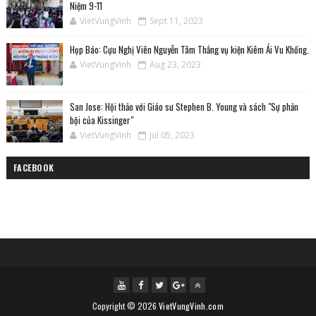
Niệm 9-11
VietVungVinh
Sept 11, 2023
Họp Báo: Cựu Nghị Viên Nguyễn Tâm Thắng vụ kiện Kiêm Ái Vu Khống.
VietVungVinh
Aug 23, 2023
San Jose: Hội thảo với Giáo sư Stephen B. Young và sách "Sự phản
bội của Kissinger"
VietVungVinh
Jul 05, 2023
FACEBOOK
Copyright ©
2026
VietVungVinh.com