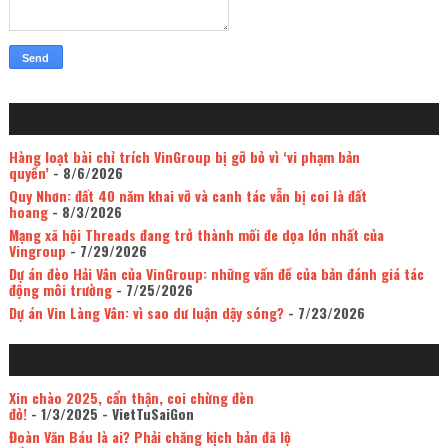
Hàng loạt bài chỉ trích VinGroup bị gỡ bỏ vì ‘vi phạm bản
quyền’
- 8/6/2026
Quy Nhơn: đất 40 năm khai vỡ và canh tác vẫn bị coi là đất
hoang
- 8/3/2026
Mạng xã hội Threads đang trở thành mối đe dọa lớn nhất của
Vingroup
- 7/29/2026
Dự án đèo Hải Vân của VinGroup: những vấn đề của bản đánh giá tác
động môi trường
- 7/25/2026
Dự án Vin Làng Vân: vì sao dư luận dậy sóng?
- 7/23/2026
Xin chào 2025, cẩn thận, coi chừng đèn
đỏ!
- 1/3/2025
- VietTuSaiGon
Đoàn Văn Báu là ai? Phải chăng kịch bản đã lộ