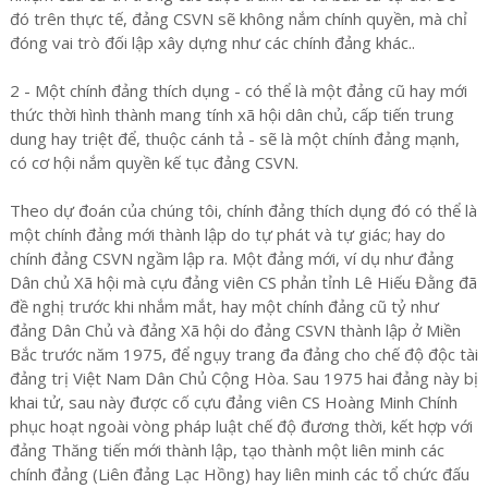
đó trên thực tế, đảng CSVN sẽ không nắm chính quyền, mà chỉ
đóng vai trò đối lập xây dựng như các chính đảng khác..
2 - Một chính đảng thích dụng - có thể là một đảng cũ hay mới
thức thời hình thành mang tính xã hội dân chủ, cấp tiến trung
dung hay triệt để, thuộc cánh tả - sẽ là một chính đảng mạnh,
có cơ hội nắm quyền kế tục đảng CSVN.
Theo dự đoán của chúng tôi, chính đảng thích dụng đó có thể là
một chính đảng mới thành lập do tự phát và tự giác; hay do
chính đảng CSVN ngầm lập ra. Một đảng mới, ví dụ như đảng
Dân chủ Xã hội mà cựu đảng viên CS phản tỉnh Lê Hiếu Đằng đã
đề nghị trước khi nhắm mắt, hay một chính đảng cũ tỷ như
đảng Dân Chủ và đảng Xã hội do đảng CSVN thành lập ở Miền
Bắc trước năm 1975, để ngụy trang đa đảng cho chế độ độc tài
đảng trị Việt Nam Dân Chủ Cộng Hòa. Sau 1975 hai đảng này bị
khai tử, sau này được cố cựu đảng viên CS Hoàng Minh Chính
phục hoạt ngoài vòng pháp luật chế độ đương thời, kết hợp với
đảng Thăng tiến mới thành lập, tạo thành một liên minh các
chính đảng (Liên đảng Lạc Hồng) hay liên minh các tổ chức đấu