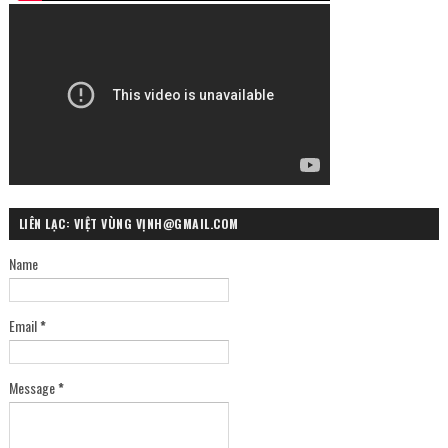
LIÊN LẠC: VIỆT VÙNG VỊNH@GMAIL.COM
Name
Email
*
Message
*