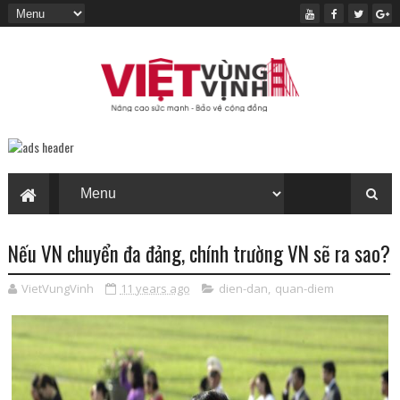
Nếu VN chuyển đa đảng, chính trường VN sẽ ra sao?
VietVungVinh
11 years ago
dien-dan
,
quan-diem