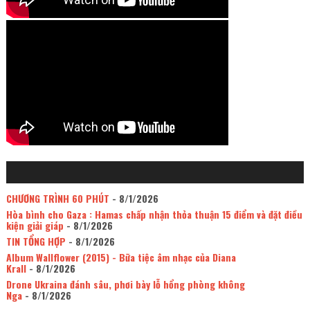
CHƯƠNG TRÌNH 60 PHÚT
- 8/1/2026
Hòa bình cho Gaza : Hamas chấp nhận thỏa thuận 15 điểm và đặt điều
kiện giải giáp
- 8/1/2026
TIN TỔNG HỢP
- 8/1/2026
Album Wallflower (2015) - Bữa tiệc âm nhạc của Diana
Krall
- 8/1/2026
Drone Ukraina đánh sâu, phơi bày lỗ hổng phòng không
Nga
- 8/1/2026