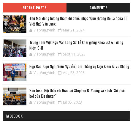
RECENT POSTS
COMMENTS
Thư Mời đồng hương tham dự chiều nhạc "Quê Hương Bỏ Lại" của TT
Việt Ngữ Văn Lang
VietVungVinh
Mar 21, 2024
Trung Tâm Việt Ngữ Văn Lang SJ: Lễ khai giảng Khoá 63 & Tưởng
Niệm 9-11
VietVungVinh
Sept 11, 2023
Họp Báo: Cựu Nghị Viên Nguyễn Tâm Thắng vụ kiện Kiêm Ái Vu Khống.
VietVungVinh
Aug 23, 2023
San Jose: Hội thảo với Giáo sư Stephen B. Young và sách "Sự phản
bội của Kissinger"
VietVungVinh
Jul 05, 2023
FACEBOOK