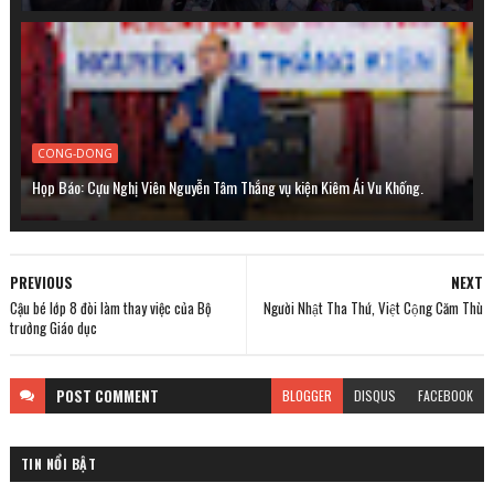
CONG-DONG
Họp Báo: Cựu Nghị Viên Nguyễn Tâm Thắng vụ kiện Kiêm Ái Vu Khống.
PREVIOUS
NEXT
Cậu bé lớp 8 đòi làm thay việc của Bộ
Người Nhật Tha Thứ, Việt Cộng Căm Thù
trưởng Giáo dục
POST
COMMENT
BLOGGER
DISQUS
FACEBOOK
TIN NỔI BẬT