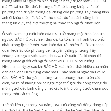
khủng khiếp vì người ta hình dung ra ngay trước mắt. CHÚ EM
mà đã tai hại đến thế. Nhưng sở dĩ nó khủng khiếp vì “nhờ”
phương tiện truyền thông đại chúng của phương Tây mang hình
ảnh đi khắp thế giới. Và với thủ thuật dù “tin lành cũng biến
thàng tin dữ”, thế giới thương hại thay cho người Nhật Bổn .
Ở Việt Nam, sự xuất hiện của BÁC HỒ mang một hình ảnh trái
ngược. BÁC HỒ xuất hiện đẹp đẽ, từ tốn, là hình ảnh tiêu biểu
nhất trong lịch sử Việt Nam hiện đại, tất nhiên là đối với nhãn
quan lệch lạc của phương tiện truyền thông phương Tây.
Nhưng với người Việt Nam, khi BÁC HỒ xuất đầu lộ chân thì
không khác gì đối với người Nhật khi CHÚ EM rơi xuống
Hiroshima. Ngay sau khi BÁC HỒ xuất hiện, thất khiếu của nhân
dân dân Việt Nam cũng chảy máu. Chảy máu vì ngay sau khi ló
đầu, BÁC HỒ cho gắng những cái loa phóng thanh trên cột
điện, và ra rả những bài ca ngợi một thế giới đại đồng trong đó
mọi người đều bình đẳng y hệt các loại thú cùng được chăm sóc
trong một cái chuồng.
Thế rồi liên tục trong 50 năm, BÁC HỒ cùng với đồng đảng tiếp
tục đưa hết thế hệ Việt Nam này đến thế hệ Việt Nam khác đi