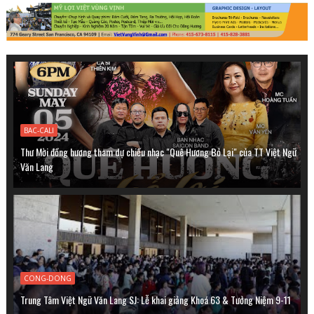
BAC-CALI
Thư Mời đồng hương tham dự chiều nhạc "Quê Hương Bỏ Lại" của TT Việt Ngữ
Văn Lang
CONG-DONG
Trung Tâm Việt Ngữ Văn Lang SJ: Lễ khai giảng Khoá 63 & Tưởng Niệm 9-11