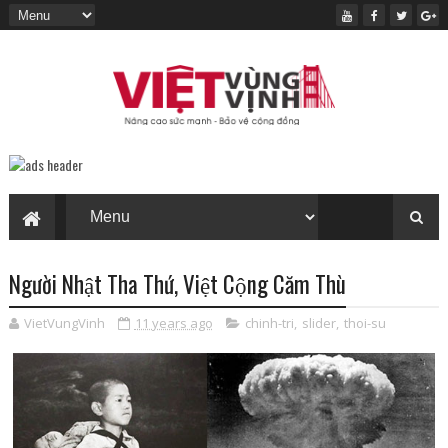
Người Nhật Tha Thứ, Việt Cộng Căm Thù
VietVungVinh
11 years ago
chinh-tri
,
slider
,
thoi-su