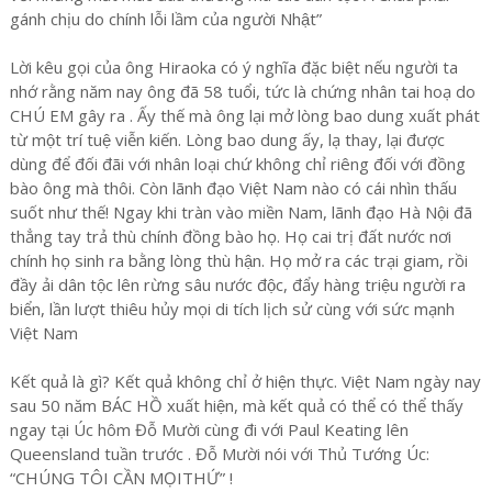
gánh chịu do chính lỗi lầm của người Nhật”
Lời kêu gọi của ông Hiraoka có ý nghĩa đặc biệt nếu người ta
nhớ rằng năm nay ông đã 58 tuổi, tức là chứng nhân tai hoạ do
CHÚ EM gây ra . Ấy thế mà ông lại mở lòng bao dung xuất phát
từ một trí tuệ viễn kiến. Lòng bao dung ấy, lạ thay, lại được
dùng để đối đãi với nhân loại chứ không chỉ riêng đối với đồng
bào ông mà thôi. Còn lãnh đạo Việt Nam nào có cái nhìn thấu
suốt như thế! Ngay khi tràn vào miền Nam, lãnh đạo Hà Nội đã
thẳng tay trả thù chính đồng bào họ. Họ cai trị đất nước nơi
chính họ sinh ra bằng lòng thù hận. Họ mở ra các trại giam, rồi
đầy ải dân tộc lên rừng sâu nước độc, đẩy hàng triệu người ra
biển, lần lượt thiêu hủy mọi di tích lịch sử cùng với sức mạnh
Việt Nam
Kết quả là gì? Kết quả không chỉ ở hiện thực. Việt Nam ngày nay
sau 50 năm BÁC HỒ xuất hiện, mà kết quả có thể có thể thấy
ngay tại Úc hôm Đỗ Mười cùng đi với Paul Keating lên
Queensland tuần trước . Đỗ Mười nói với Thủ Tướng Úc:
“CHÚNG TÔI CẦN MỌITHỨ” !