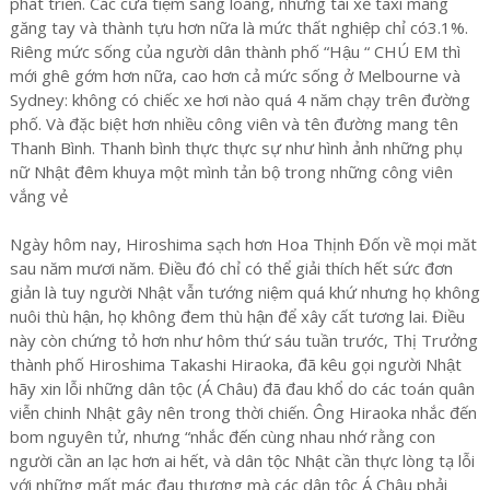
phát triễn. Các cửa tiệm sáng loáng, những tài xế taxi mang
găng tay và thành tựu hơn nữa là mức thất nghiệp chỉ có3.1%.
Riêng mức sống của người dân thành phố “Hậu “ CHÚ EM thì
mới ghê gớm hơn nữa, cao hơn cả mức sống ở Melbourne và
Sydney: không có chiếc xe hơi nào quá 4 năm chạy trên đường
phố. Và đặc biệt hơn nhiều công viên và tên đường mang tên
Thanh Bình. Thanh bình thực thực sự như hình ảnh những phụ
nữ Nhật đêm khuya một mình tản bộ trong những công viên
vắng vẻ
Ngày hôm nay, Hiroshima sạch hơn Hoa Thịnh Đốn về mọi măt
sau năm mươi năm. Điều đó chỉ có thể giải thích hết sức đơn
giản là tuy người Nhật vẫn tướng niệm quá khứ nhưng họ không
nuôi thù hận, họ không đem thù hận để xây cất tương lai. Điều
này còn chứng tỏ hơn như hôm thứ sáu tuần trước, Thị Trưởng
thành phố Hiroshima Takashi Hiraoka, đã kêu gọi người Nhật
hãy xin lỗi những dân tộc (Á Châu) đã đau khổ do các toán quân
viễn chinh Nhật gây nên trong thời chiến. Ông Hiraoka nhắc đến
bom nguyên tử, nhưng “nhắc đến cùng nhau nhớ rằng con
người cần an lạc hơn ai hết, và dân tộc Nhật cần thực lòng tạ lỗi
với những mất mác đau thương mà các dân tộc Á Châu phải