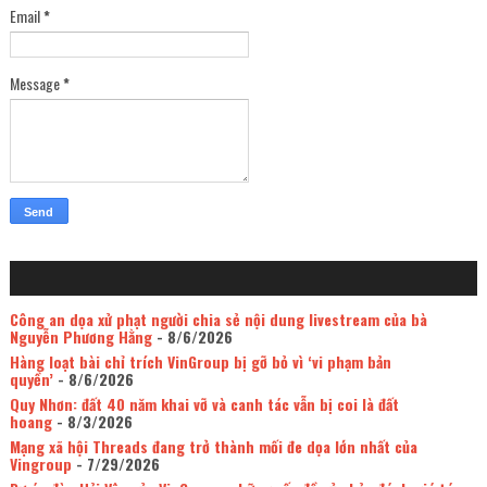
Email
*
Message
*
Công an dọa xử phạt người chia sẻ nội dung livestream của bà
Nguyễn Phương Hằng
- 8/6/2026
Hàng loạt bài chỉ trích VinGroup bị gỡ bỏ vì ‘vi phạm bản
quyền’
- 8/6/2026
Quy Nhơn: đất 40 năm khai vỡ và canh tác vẫn bị coi là đất
hoang
- 8/3/2026
Mạng xã hội Threads đang trở thành mối đe dọa lớn nhất của
Vingroup
- 7/29/2026