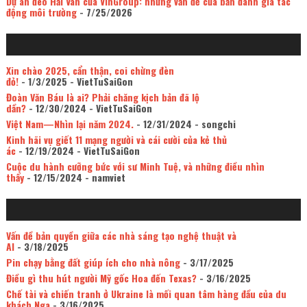
Dự án đèo Hải Vân của VinGroup: những vấn đề của bản đánh giá tác
động môi trường
- 7/25/2026
Xin chào 2025, cẩn thận, coi chừng đèn
đỏ!
- 1/3/2025
- VietTuSaiGon
Đoàn Văn Báu là ai? Phải chăng kịch bản đã lộ
dần?
- 12/30/2024
- VietTuSaiGon
Việt Nam—Nhìn lại năm 2024.
- 12/31/2024
- songchi
Kinh hãi vụ giết 11 mạng người và cái cười của kẻ thủ
ác
- 12/19/2024
- VietTuSaiGon
Cuộc du hành cưỡng bức với sư Minh Tuệ, và những điều nhìn
thấy
- 12/15/2024
- namviet
Vấn đề bản quyền giữa các nhà sáng tạo nghệ thuật và
AI
- 3/18/2025
Pin chạy bằng đất giúp ích cho nhà nông
- 3/17/2025
Điều gì thu hút người Mỹ gốc Hoa đến Texas?
- 3/16/2025
Chế tài và chiến tranh ở Ukraine là mối quan tâm hàng đầu của du
khách Nga
- 3/16/2025