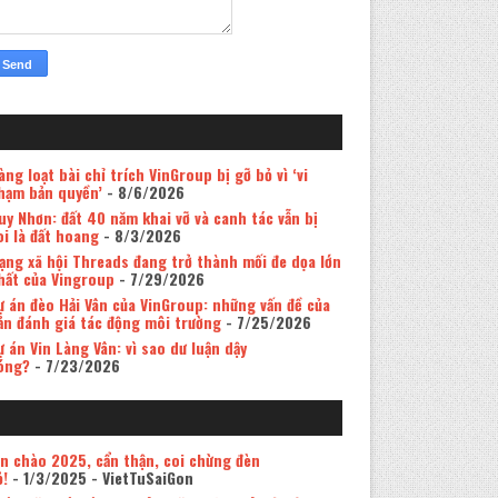
àng loạt bài chỉ trích VinGroup bị gỡ bỏ vì ‘vi
hạm bản quyền’
- 8/6/2026
uy Nhơn: đất 40 năm khai vỡ và canh tác vẫn bị
oi là đất hoang
- 8/3/2026
ạng xã hội Threads đang trở thành mối đe dọa lớn
hất của Vingroup
- 7/29/2026
ự án đèo Hải Vân của VinGroup: những vấn đề của
ản đánh giá tác động môi trường
- 7/25/2026
ự án Vin Làng Vân: vì sao dư luận dậy
óng?
- 7/23/2026
in chào 2025, cẩn thận, coi chừng đèn
ỏ!
- 1/3/2025
- VietTuSaiGon