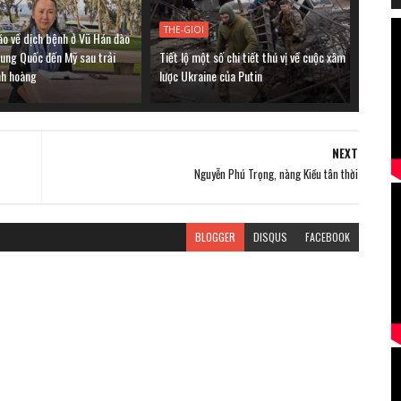
THE-GIOI
áo về dịch bệnh ở Vũ Hán đào
rung Quốc đến Mỹ sau trải
Tiết lộ một số chi tiết thú vị về cuộc xâm
nh hoàng
lược Ukraine của Putin
NEXT
Nguyễn Phú Trọng, nàng Kiều tân thời
BLOGGER
DISQUS
FACEBOOK