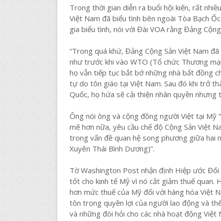
Trong thời gian diễn ra buổi hội kiến, rất nh
Việt Nam đã biểu tình bên ngoài Tòa Bạch Ố
gia biểu tình, nói với Đài VOA rằng Đảng Cộng 
“Trong quá khứ, Đảng Cộng Sản Việt Nam đã n
như trước khi vào WTO (Tổ chức Thương mại T
họ vẫn tiếp tục bắt bớ những nhà bất đồng c
tự do tôn giáo tại Việt Nam. Sau đó khi trở 
Quốc, họ hứa sẽ cải thiện nhân quyền nhưng t
Ông nói ông và cộng đồng người Việt tại Mỹ 
mẽ hơn nữa, yêu cầu chế độ Cộng Sản Việt Nam
trong vấn đề quan hệ song phương giữa hai n
Xuyên Thái Bình Dương)”.
Tờ Washington Post nhận định Hiệp ước Đối 
tốt cho kinh tế Mỹ vì nó cắt giảm thuế quan.
hơn mức thuế của Mỹ đối với hàng hóa Việt 
tôn trọng quyền lợi của người lao động và th
và những đòi hỏi cho các nhà hoạt động Việt