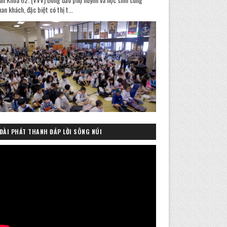
an khách, đặc biệt có thị t...
ĐÀI PHÁT THANH ĐÁP LỜI SÔNG NÚI