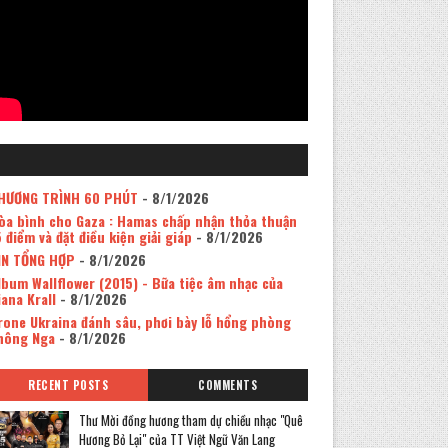
HƯƠNG TRÌNH 60 PHÚT
- 8/1/2026
òa bình cho Gaza : Hamas chấp nhận thỏa thuận
5 điểm và đặt điều kiện giải giáp
- 8/1/2026
IN TỔNG HỢP
- 8/1/2026
lbum Wallflower (2015) - Bữa tiệc âm nhạc của
iana Krall
- 8/1/2026
rone Ukraina đánh sâu, phơi bày lỗ hổng phòng
hông Nga
- 8/1/2026
RECENT POSTS
COMMENTS
Thư Mời đồng hương tham dự chiều nhạc "Quê
Hương Bỏ Lại" của TT Việt Ngữ Văn Lang