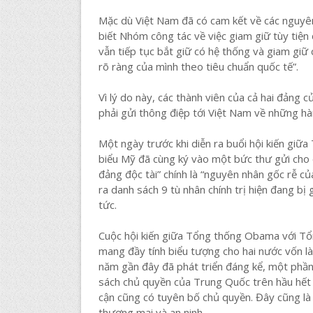
Mặc dù Việt Nam đã có cam kết về các nguyê
biết Nhóm công tác về việc giam giữ tùy tiệ
vẫn tiếp tục bắt giữ có hệ thống và giam giữ 
rõ ràng của mình theo tiêu chuẩn quốc tế”.
Vì lý do này, các thành viên của cả hai đảng
phải gửi thông điệp tới Việt Nam về những hà
Một ngày trước khi diễn ra buổi hội kiến gi
biểu Mỹ đã cùng ký vào một bức thư gửi cho 
đảng độc tài” chính là “nguyên nhân gốc rễ củ
ra danh sách 9 tù nhân chính trị hiện đang bị
tức.
Cuộc hội kiến giữa Tổng thống Obama với Tổ
mang đầy tính biểu tượng cho hai nước vốn là
năm gần đây đã phát triển đáng kể, một phần
sách chủ quyền của Trung Quốc trên hầu hết 
cận cũng có tuyên bố chủ quyền. Đây cũng là 
thương mại và an ninh.