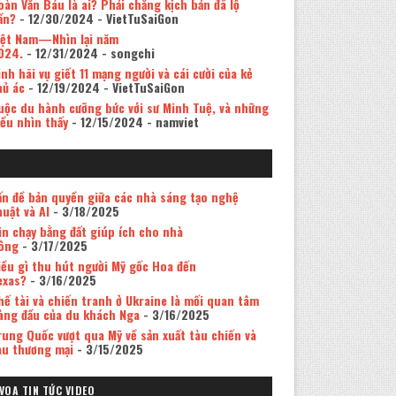
oàn Văn Báu là ai? Phải chăng kịch bản đã lộ
ần?
- 12/30/2024
- VietTuSaiGon
iệt Nam—Nhìn lại năm
024.
- 12/31/2024
- songchi
inh hãi vụ giết 11 mạng người và cái cười của kẻ
hủ ác
- 12/19/2024
- VietTuSaiGon
uộc du hành cưỡng bức với sư Minh Tuệ, và những
iều nhìn thấy
- 12/15/2024
- namviet
ấn đề bản quyền giữa các nhà sáng tạo nghệ
huật và AI
- 3/18/2025
in chạy bằng đất giúp ích cho nhà
ông
- 3/17/2025
iều gì thu hút người Mỹ gốc Hoa đến
exas?
- 3/16/2025
hế tài và chiến tranh ở Ukraine là mối quan tâm
àng đầu của du khách Nga
- 3/16/2025
rung Quốc vượt qua Mỹ về sản xuất tàu chiến và
àu thương mại
- 3/15/2025
VOA TIN TỨC VIDEO