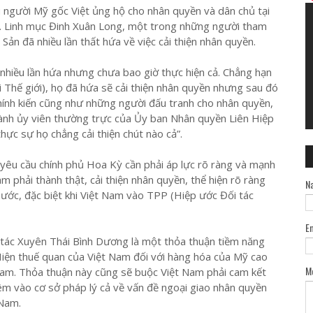
iều người Mỹ gốc Việt ủng hộ cho nhân quyền và dân chủ tại
c. Linh mục Đinh Xuân Long, một trong những người tham
Sản đã nhiều lần thất hứa về việc cải thiện nhân quyền.
hiều lần hứa nhưng chưa bao giờ thực hiện cả. Chẳng hạn
hế giới), họ đã hứa sẽ cải thiện nhân quyền nhưng sau đó
hính kiến cũng như những người đấu tranh cho nhân quyền,
thành ủy viên thường trực của Ủy ban Nhân quyền Liên Hiệp
hực sự họ chẳng cải thiện chút nào cả”.
“yêu cầu chính phủ Hoa Kỳ cần phải áp lực rõ ràng và mạnh
 phải thành thật, cải thiện nhân quyền, thể hiện rõ ràng
N
ước, đặc biệt khi Việt Nam vào TPP (Hiệp ước Đối tác
E
tác Xuyên Thái Bình Dương là một thỏa thuận tiềm năng
 Hiện thuế quan của Việt Nam đối với hàng hóa của Mỹ cao
M
Nam. Thỏa thuận này cũng sẽ buộc Việt Nam phải cam kết
êm vào cơ sở pháp lý cả về vấn đề ngoại giao nhân quyền
 Nam.