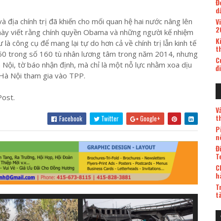
Đ
d
à địa chính trị đã khiến cho mối quan hệ hai nước nâng lên
V
2
này viết rằng chính quyền Obama và những người kế nhiệm
K
à công cụ để mang lại tự do hơn cả về chính trị lẫn kinh tế
t
 50 trong số 160 tù nhân lương tâm trong năm 2014, nhưng
C
 Nội, tờ báo nhận định, mà chỉ là một nỗ lực nhằm xoa dịu
đ
 Hà Nội tham gia vào TPP.
Post.
V
t
Facebook
Twitter
Google+
P
n
Đ
T
C
h
T
t