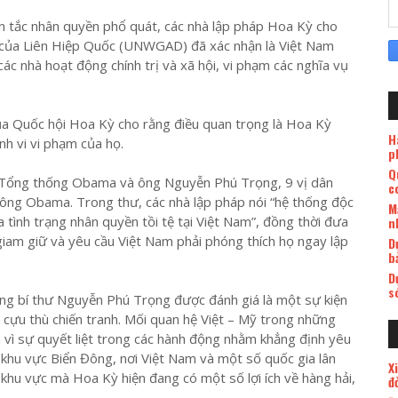
n tắc nhân quyền phổ quát, các nhà lập pháp Hoa Kỳ cho
n của Liên Hiệp Quốc (UNWGAD) đã xác nhận là Việt Nam
các nhà hoạt động chính trị và xã hội, vi phạm các nghĩa vụ
 của Quốc hội Hoa Kỳ cho rằng điều quan trọng là Hoa Kỳ
H
nh vi vi phạm của họ.
p
Q
ữa Tổng thống Obama và ông Nguyễn Phú Trọng, 9 vị dân
c
ông Obama. Trong thư, các nhà lập pháp nói “hệ thống độc
M
a tình trạng nhân quyền tồi tệ tại Việt Nam”, đồng thời đưa
n
 giam giữ và yêu cầu Việt Nam phải phóng thích họ ngay lập
D
b
D
s
ng bí thư Nguyễn Phú Trọng được đánh giá là một sự kiện
 cựu thù chiến tranh. Mối quan hệ Việt – Mỹ trong những
 vì sự quyết liệt trong các hành động nhằm khẳng định yêu
khu vực Biển Đông, nơi Việt Nam và một số quốc gia lân
X
khu vực mà Hoa Kỳ hiện đang có một số lợi ích về hàng hải,
đ