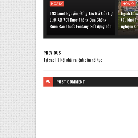
HOA-KY
HOA-KY
TNS Janet Nguyễn, Đồng Tác Giả Của Dự
Người tố c
Luật AB 701 Được Thông Qua Chống
tẩu khỏi T
Buôn Bán Thuốc Fentanyl Số Lượng Lớn
nghiệm ki
PREVIOUS
Tại sao Hà Nội phải ra lệnh cấm nói tục
POST
COMMENT