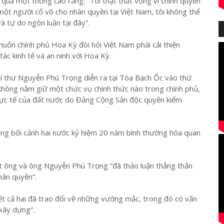
qua một thông cáo rằng: “Tôi thật thất vọng vì chính quyền
ột người cổ võ cho nhân quyền tại Việt Nam, tôi không thể
à tự do ngôn luận tại đây”.
uốn chính phủ Hoa Kỳ đòi hỏi Việt Nam phải cải thiện
tác kinh tế và an ninh với Hoa Kỳ.
 thư Nguyễn Phú Trọng diễn ra tại Tòa Bạch Ốc vào thứ
hông nắm giữ một chức vụ chính thức nào trong chính phủ,
ực tế của đất nước do Đảng Cộng Sản độc quyền kiểm
trong bối cảnh hai nước kỷ hiệm 20 năm bình thường hóa quan
t ông và ông Nguyễn Phú Trọng “đã thảo luận thẳng thắn
hân quyền”.
t cả hai đã trao đổi về những vướng mắc, trong đó có vấn
 xây dựng”.