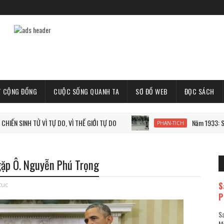
T CỘNG ĐỒNG
CUỘC SỐNG QUANH TA
SƠ ĐỒ WEB
ĐỌC SÁCH
NH TỬ VÌ TỰ DO, VÌ THẾ GIỚI TỰ DO
Năm 1933: Staline tàn
PHAN-TICH
 gặp Ô. Nguyễn Phú Trọng
S
tuc
P
Sa
Mã