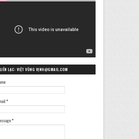
LIÊN LẠC: VIỆT VÙNG VỊNH@GMAIL.COM
ame
mail
*
essage
*