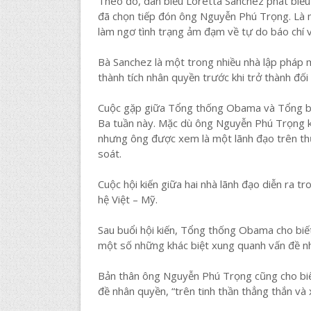
Theo đó, dân biểu Loretta Sanchez phát biểu 
đã chọn tiếp đón ông Nguyễn Phú Trọng. Là m
làm ngơ tình trạng ảm đạm về tự do báo chí v
Bà Sanchez là một trong nhiều nhà lập pháp m
thành tích nhân quyền trước khi trở thành đối 
Cuộc gặp giữa Tổng thống Obama và Tổng bí
Ba tuần này. Mặc dù ông Nguyễn Phú Trọng k
nhưng ông được xem là một lãnh đạo trên th
soát.
Cuộc hội kiến giữa hai nhà lãnh đạo diễn ra 
hệ Việt – Mỹ.
Sau buổi hội kiến, Tổng thống Obama cho biế
một số những khác biệt xung quanh vấn đề n
Bản thân ông Nguyễn Phú Trọng cũng cho biế
đề nhân quyền, “trên tinh thần thẳng thắn và