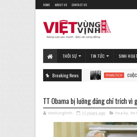
HOME
ABOUT US
CONTACT US
THỜI SỰ
TIN TỨC
SINH HOẠ
Breaking News
CUỘC CHIẾN SI
PHAN-TICH
TT Obama bị lưỡng đảng chỉ trích vì
VietVungVinh
11 years ago
hoa-ky
,
tin-