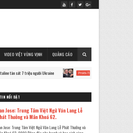
VIDEO VIỆT VÙNG VỊNH
QUẢNG CÁO
 sát 7 triệu người Ukraine
Cựu Thủ tướng Đức Schroeder v
PHAN-TICH
TIN NỔI BẬT
an Jose: Trung Tâm Việt Ngữ Văn Lang Lễ
hát Thưởng và Mãn Khoá 62.
n Jose: Trung Tâm Việt Ngữ Văn Lang Lễ Phát Thưởng và
n Khoá 62. (VVV) Đông đảo phụ huynh và học sinh cùng