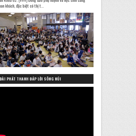
an khách, đặc biệt có thị t...
ĐÀI PHÁT THANH ĐÁP LỜI SÔNG NÚI