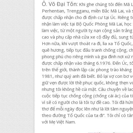
Ô. Võ Đại Tôn:
Khi ghe chúng tôi đến Mã L
Perhentian, Trengganu, miền Bắc Mã Lai, và s
được chấp nhận cho đi định cư tại Úc. Riêng 
nhận làm việc tại Bộ Quốc Phòng Mã Lai, học
làm việc, từ một người tỵ nạn cộng sản trắn
cao và phụ cấp nhà cửa xe cộ đầy đủ, sung 
Hơn nữa, khi vượt thoát ra đi, lìa xa Tổ Quốc,
quê hương, tiếp tục đấu tranh chống cộng, c
phong phú cho riêng mình và gia đình nơi xứ ngư
được chấp nhận vào tháng 6.1976. Đến Úc, tôi
trên thế giới, thành lập các phong trào khán
1981, như quý anh đã biết. Bỏ lại vợ con bơ v
giữ vẹn được lời thề phục quốc, không thẹn 
nhưng tôi không hề cúi mặt. Câu chuyện về l
cuộc tiếp tục chống cộng (chống cái ác) của tô
vì sẽ có người cho là tôi tự đề cao. Tôi đã hứ
thơ để mỗi ngày đọc lên như là lời tâm nguyện
theo đường Tổ Quốc của ta đi”. Tôi chỉ có t
với Mẹ Việt Nam.