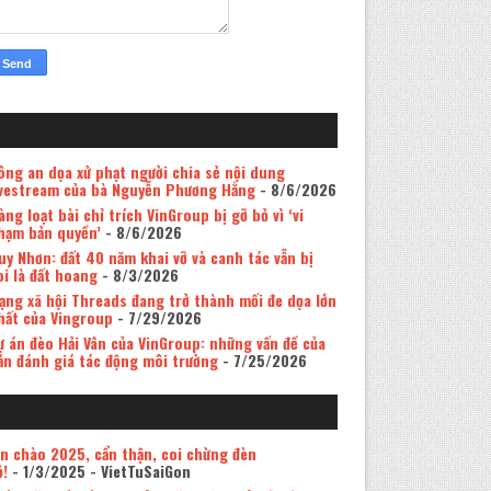
ông an dọa xử phạt người chia sẻ nội dung
ivestream của bà Nguyễn Phương Hằng
- 8/6/2026
àng loạt bài chỉ trích VinGroup bị gỡ bỏ vì ‘vi
hạm bản quyền’
- 8/6/2026
uy Nhơn: đất 40 năm khai vỡ và canh tác vẫn bị
oi là đất hoang
- 8/3/2026
ạng xã hội Threads đang trở thành mối đe dọa lớn
hất của Vingroup
- 7/29/2026
ự án đèo Hải Vân của VinGroup: những vấn đề của
ản đánh giá tác động môi trường
- 7/25/2026
in chào 2025, cẩn thận, coi chừng đèn
ỏ!
- 1/3/2025
- VietTuSaiGon