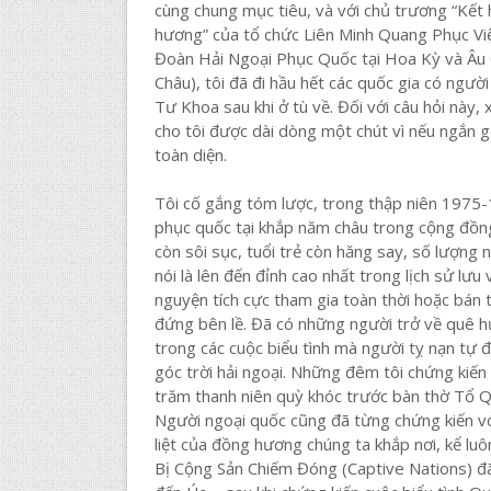
cùng chung mục tiêu, và với chủ trương “Kết
hương” của tổ chức Liên Minh Quang Phục Việ
Đoàn Hải Ngoại Phục Quốc tại Hoa Kỳ và Âu
Châu), tôi đã đi hầu hết các quốc gia có người
Tư Khoa sau khi ở tù về. Đối với câu hỏi này,
cho tôi được dài dòng một chút vì nếu ngắn g
toàn diện.
Tôi cố gắng tóm lược, trong thập niên 1975-
phục quốc tại khắp năm châu trong cộng đồng
còn sôi sục, tuổi trẻ còn hăng say, số lượng
nói là lên đến đỉnh cao nhất trong lịch sử lư
nguyện tích cực tham gia toàn thời hoặc bán 
đứng bên lề. Đã có những người trở về quê h
trong các cuộc biểu tình mà người tỵ nạn tự 
góc trời hải ngoại. Những đêm tôi chứng kiến l
trăm thanh niên quỳ khóc trước bàn thờ Tổ 
Người ngoại quốc cũng đã từng chứng kiến vớ
liệt của đồng hương chúng ta khắp nơi, kể luô
Bị Cộng Sản Chiếm Đóng (Captive Nations) đã 