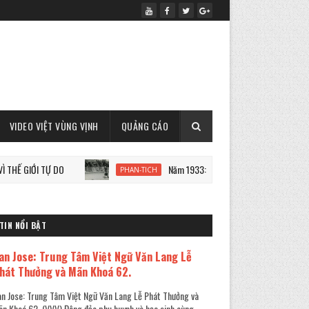
VIDEO VIỆT VÙNG VỊNH
QUẢNG CÁO
 TỰ DO
Năm 1933: Staline tàn sát 7 triệu người Ukraine
PHAN-TICH
TIN NỔI BẬT
an Jose: Trung Tâm Việt Ngữ Văn Lang Lễ
hát Thưởng và Mãn Khoá 62.
n Jose: Trung Tâm Việt Ngữ Văn Lang Lễ Phát Thưởng và
n Khoá 62. (VVV) Đông đảo phụ huynh và học sinh cùng