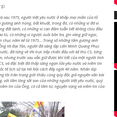
rg)
và sau 1975, người Việt yêu nước ở khắp mọi miền của tổ
 gương anh hùng, bất khuất, trong đó, có những vị đã vị
ng đất lạnh, có những vị can đảm tuẫn tiết không chịu đầu
o tù, có những vị ngược xuôi bôn ba, gìn vàng giữ ngọc,
n chục năm kể từ 1975... Trong số những tấm gương anh
Ông Võ Đại Tôn, người đã sáng lập Liên Minh Quang Phục
c, đã từng về VN trực tiếp chiến đấu với kẻ thù CS, từng
m, nhưng trước sau vẫn giữ được khí tiết của một người lính
S, và đặc biệt đã thắp sáng ngọn lửa yêu nước và niềm tin
ốc tế lịch sử tại Hà Nội cách đây ngót 40 năm. Nhân dịp
 tôi trân trọng giới thiệu cùng qúy độc giả nguyên văn bài
, với tấm lòng sắt son của những người Việt yêu nước, quý
niềm tin của Ông, có cả tâm tư, nguyện vọng và niềm tin của