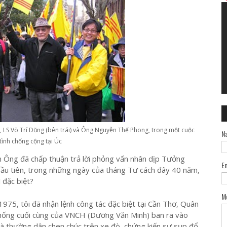
 LS Võ Trí Dũng (bên trái) và Ông Nguyễn Thế Phong, trong một cuộc
N
tình chống cộng tại Úc
n Ông đã chấp thuận trả lời phỏng vấn nhân dịp Tưởng
E
u tiên, trong những ngày của tháng Tư cách đây 40 năm,
 đặc biệt?
M
975, tôi đã nhận lệnh công tác đặc biệt tại Cần Thơ, Quân
Thống cuối cùng của VNCH (Dương Văn Minh) ban ra vào
g là thường dân chen chúc trên xe đò, chứng kiến sự sụp đổ