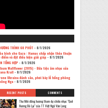
HƯƠNG TRÌNH 60 PHÚT
- 8/1/2026
òa bình cho Gaza : Hamas chấp nhận thỏa thuận
5 điểm và đặt điều kiện giải giáp
- 8/1/2026
IN TỔNG HỢP
- 8/1/2026
lbum Wallflower (2015) - Bữa tiệc âm nhạc của
iana Krall
- 8/1/2026
rone Ukraina đánh sâu, phơi bày lỗ hổng phòng
hông Nga
- 8/1/2026
RECENT POSTS
COMMENTS
Thư Mời đồng hương tham dự chiều nhạc "Quê
Hương Bỏ Lại" của TT Việt Ngữ Văn Lang