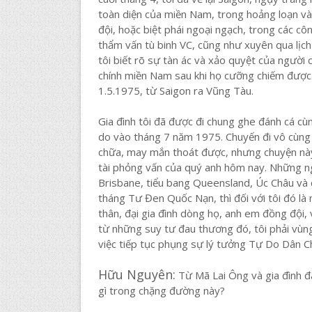
toàn diện của miền Nam, trong hoảng loạn và
đội, hoặc biệt phái ngoại ngạch, trong các côn
thẩm vấn tù binh VC, cũng như xuyên qua lịch
tôi biết rõ sự tàn ác và xảo quyệt của người
chính miền Nam sau khi họ cưỡng chiếm được. 
1.5.1975, từ Saigon ra Vũng Tàu.
Gia đình tôi đã được đi chung ghe đánh cá cù
do vào tháng 7 năm 1975. Chuyến đi vô cùng g
chữa, may mắn thoát được, nhưng chuyện này 
tài phỏng vấn của quý anh hôm nay. Những ngư
Brisbane, tiểu bang Queensland, Úc Châu và c
tháng Tư Đen Quốc Nạn, thì đối với tôi đó là
thân, đại gia đình dòng họ, anh em đồng đội, 
từ những suy tư đau thương đó, tôi phải vù
việc tiếp tục phụng sự lý tưởng Tự Do Dân C
Hữu Nguyên:
Từ Mã Lai Ông và gia đình đ
gì trong chặng đường này?