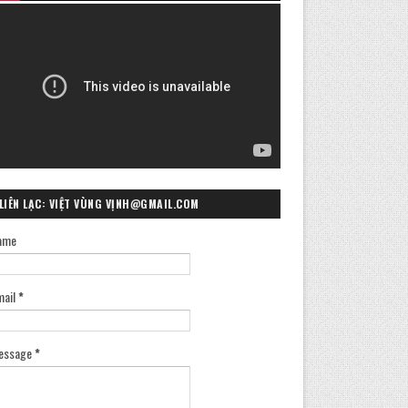
LIÊN LẠC: VIỆT VÙNG VỊNH@GMAIL.COM
ame
mail
*
essage
*