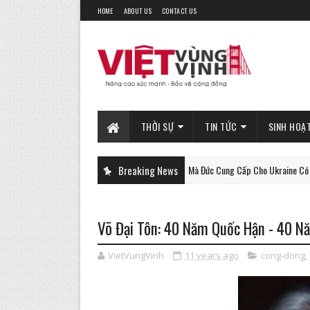
HOME
ABOUT US
CONTACT US
THỜI SỰ
TIN TỨC
SINH HOẠ
Xe Tăng Gepard Mà Đức Cung Cấp Cho Ukraine Có Thể Làm Đượ
Breaking News
PHAN-TICH
Võ Đại Tôn: 40 Năm Quốc Hận - 40 N
VietVungVinh
11 years ago
cong-dong
,