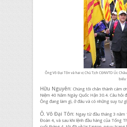
Ông Võ Đại Tôn và hai vị Chủ Tịch CĐNVTD Úc Châu,
biểu 
Hữu Nguyên:
Chúng tôi chân thành cám ơ
Niệm 40 Năm Ngày Quốc Hận 30.4. Câu hỏi đầ
Ông đang làm gì, ở đâu và có những suy tư gì
Ô. Võ Đại Tôn:
Ngay từ đầu tháng 3 năm 1
Đoàn 4, và sau khi lệnh đầu hàng của Tổng 
cuối tháng 4, tôi đã về lại Saigon, ngụy tran