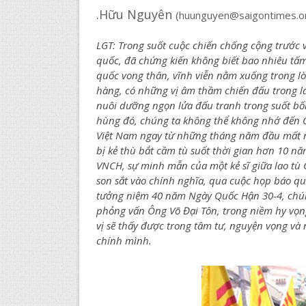
.​​Hữu Nguyên
(huunguyen@saigontimes.o
LGT: Trong suốt cuộc chiến chống cộng trước 
quốc, đã chứng kiến không biết bao nhiêu tấm
quốc vong thân, vĩnh viễn nằm xuống trong lò
hàng, có những vị âm thầm chiến đấu trong la
nuôi dưỡng ngọn lửa đấu tranh trong suốt bố
hùng đó, chúng ta không thể không nhớ đến 
Việt Nam ngay từ những tháng năm đầu mất nướ
bị kẻ thù bắt cầm tù suốt thời gian hơn 10 nă
VNCH, sự minh mẫn của một kẻ sĩ giữa lao tù C
son sắt vào chính nghĩa, qua cuộc họp báo qu
tưởng niệm 40 năm Ngày Quốc Hận 30-4, chúng
phỏng vấn Ông Võ Đại Tôn, trong niềm hy vọng
vị sẽ thấy được trong tâm tư, nguyện vọng và 
chính mình.