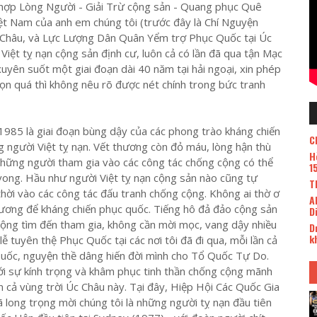
 hợp Lòng Người - Giải Trừ cộng sản - Quang phục Quê
t Nam của anh em chúng tôi (trước đây là Chí Nguyện
 Châu, và Lực Lượng Dân Quân Yểm trợ Phục Quốc tại Úc
 Việt tỵ nạn cộng sản định cư, luôn cả có lần đã qua tận Mạc
 xuyên suốt một giai đoạn dài 40 năm tại hải ngoại, xin phép
ọn quá thì không nêu rõ được nét chính trong bức tranh
1985 là giai đoạn bùng dậy của các phong trào kháng chiến
C
 người Việt tỵ nạn. Vết thương còn đỏ máu, lòng hận thù
H
 những người tham gia vào các công tác chống cộng có thể
1
u vong. Hầu như người Việt tỵ nạn cộng sản nào cũng tự
T
thời vào các công tác đấu tranh chống cộng. Không ai thờ ơ
A
ương để kháng chiến phục quốc. Tiếng hô đả đảo cộng sản
D
động tìm đến tham gia, không cần mời mọc, vang dậy nhiều
D
k
ễ tuyên thệ Phục Quốc tại các nơi tôi đã đi qua, mỗi lần cả
Quốc, nguyện thề dâng hiến đời mình cho Tổ Quốc Tự Do.
i sự kính trọng và khâm phục tinh thần chống cộng mãnh
n cả vùng trời Úc Châu này. Tại đây, Hiệp Hội Các Quốc Gia
long trọng mời chúng tôi là những người tỵ nạn đầu tiên