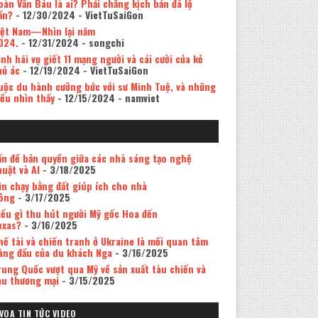
oàn Văn Báu là ai? Phải chăng kịch bản đã lộ
ần?
- 12/30/2024
- VietTuSaiGon
iệt Nam—Nhìn lại năm
024.
- 12/31/2024
- songchi
inh hãi vụ giết 11 mạng người và cái cười của kẻ
hủ ác
- 12/19/2024
- VietTuSaiGon
uộc du hành cưỡng bức với sư Minh Tuệ, và những
iều nhìn thấy
- 12/15/2024
- namviet
ấn đề bản quyền giữa các nhà sáng tạo nghệ
huật và AI
- 3/18/2025
in chạy bằng đất giúp ích cho nhà
ông
- 3/17/2025
iều gì thu hút người Mỹ gốc Hoa đến
exas?
- 3/16/2025
hế tài và chiến tranh ở Ukraine là mối quan tâm
àng đầu của du khách Nga
- 3/16/2025
rung Quốc vượt qua Mỹ về sản xuất tàu chiến và
àu thương mại
- 3/15/2025
VOA TIN TỨC VIDEO