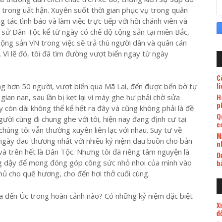
 trong uất hận. Xuyên suốt thời gian phục vụ trong quân
g tác tình báo và làm việc trực tiếp với hồi chánh viên và
 sử Dân Tộc kể từ ngày có chế độ cộng sản tại miền Bắc,
 cộng sản VN trong việc sẽ trả thù người dân và quân cán
Vì lẽ đó, tôi đã tìm đường vượt biển ngay từ ngày
C
l
ng hơn 50 người, vượt biển qua Mã Lai, đến được bến bờ tự
H
ian nan, sau lần bị kẹt lại vì máy ghe hư phải chờ sửa
p
còn dài không thể kể hết ra đây và cũng không phải là đề
Q
ời cùng đi chung ghe với tôi, hiện nay đang định cư tại
c
húng tôi vẫn thường xuyên liên lạc với nhau. Suy tư về
M
 ngày đau thương nhất với nhiều kỷ niệm đau buồn cho bản
n
và trên hết là Dân Tộc. Nhưng tôi đã riêng tâm nguyện là
D
b
ng dậy để mong đóng góp công sức nhỏ nhoi của mình vào
hủ cho quê hương, cho đến hơi thở cuối cùng.
ã đến Úc trong hoàn cảnh nào? Có những kỷ niệm đặc biệt
X
đ