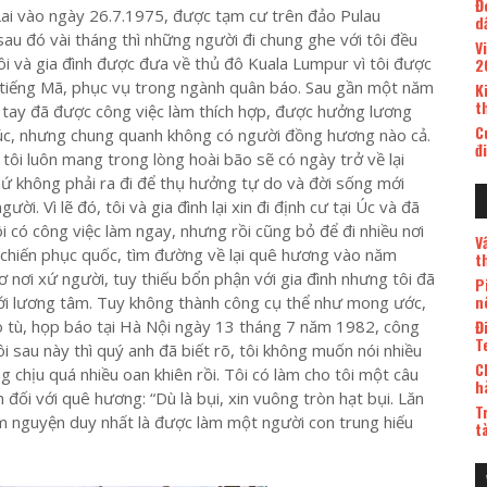
Đ
ai vào ngày 26.7.1975, được tạm cư trên đảo Pulau
d
au đó vài tháng thì những người đi chung ghe với tôi đều
V
tôi và gia đình được đưa về thủ đô Kuala Lumpur vì tôi được
2
 tiếng Mã, phục vụ trong ngành quân báo. Sau gần một năm
K
t
g tay đã được công việc làm thích hợp, được hưởng lương
C
túc, nhưng chung quanh không có người đồng hương nào cả.
đ
 tôi luôn mang trong lòng hoài bão sẽ có ngày trở về lại
hứ không phải ra đi để thụ hưởng tự do và đời sống mới
ời. Vì lẽ đó, tôi và gia đình lại xin đi định cư tại Úc và đã
 có công việc làm ngay, nhưng rồi cũng bỏ để đi nhiều nơi
V
g chiến phục quốc, tìm đường về lại quê hương vào năm
t
ơ nơi xứ người, tuy thiếu bổn phận với gia đình nhưng tôi đã
P
n
với lương tâm. Tuy không thành công cụ thể như mong ước,
Đ
ao tù, họp báo tại Hà Nội ngày 13 tháng 7 năm 1982, công
T
i sau này thì quý anh đã biết rõ, tôi không muốn nói nhiều
C
ng chịu quá nhiều oan khiên rồi. Tôi có làm cho tôi một câu
h
 đối với quê hương: “Dù là bụi, xin vuông tròn hạt bụi. Lăn
T
âm nguyện duy nhất là được làm một người con trung hiếu
t