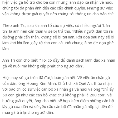
hiện việc gà hỗ trợ cho bà con nhưng lãnh đạo xã nhận về nuôi,
chúng tôi đã phản ánh đến các cấp chính quyền. Nhưng sự việc
vẫn không được giải quyết nên chúng tôi thông tin cho báo chí”.
Theo anh Tr., sau khi anh tố cáo sự việc, có nhiều người “bắn
tin” là anh nên cẩn thận vì sẽ bị trả thù. “Nhiều người dặn tôi ra
đường phải cẩn thận, không sẽ bị tai nạn. Rồi dọa sau này sẽ bị
làm khó khi làm giấy tờ cho con cái. Nói chung là họ đe dọa ghê
lắm.
Anh Trí còn cho biết: “Tôi có đầy đủ danh sách lãnh đạo xã nhận
gà về nuôi mà không cấp phát cho người dân”.
Hiện nay số gà trên đã được bán gần hết. Về việc ăn chặn gà
của dân, ông Hoàng Kim Minh, Chủ tịch xã Quế An, thừa nhận
với báo chí có sự việc cán bộ xã nhận gà về nuôi và ông “chỉ lấy
50 con gà như các cán bộ khác chứ không phải là 200 con”. Về
hướng giải quyết, ông cho biết sẽ họp kiểm điểm những cán bộ
lấy gà của dân và sẽ yêu cầu cán bộ đã nhận gà nộp lại tiền để
mua gà trả lại cho người dân.