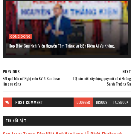
CONG-DONG
Họp Báo: Cựu Nghị Viên Nguyễn Tâm Thắng vụ kiện Kiêm Ái Vu Khống.
PREVIOUS
NEXT
Kết quả bầu cử Nghị viên KV 4 San Jose
TQ ráo riết xây dựng quy mô cả ở Hoàng
lần sau cùng
Sa và Trường Sa
POST
COMMENT
BLOGGER
DISQUS
FACEBOOK
TIN NỔI BẬT