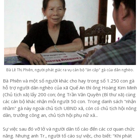
Bà Lê Thị Phiên, người phát giác ra vụ cán bộ "ăn cắp" gà của dân nghèo.
Bà Phiên và một số người khác cho hay trong số 1.250 con gà
hỗ trợ người dân nghèo của xã Quế An thì ông Hoàng Kim Minh
(Chủ tịch xã) lấy 200 con; ông Trần Văn Quyên (Bí thư xã) cùng
các cán bộ khác nhận mỗi người 50 con. Trong danh sách "nhận
nhầm" gà này ngoài chủ tịch UBND xã, cón có chủ tịch hội nông
dân, trưởng công an, chủ tịch hội phụ nữ xã...
Sự việc sau đó vỡ lở và người dân tố cáo đến các cơ quan chức
năng. Nhưng anh Tr., người tố cáo sự việc, cho biết: “Khi phát