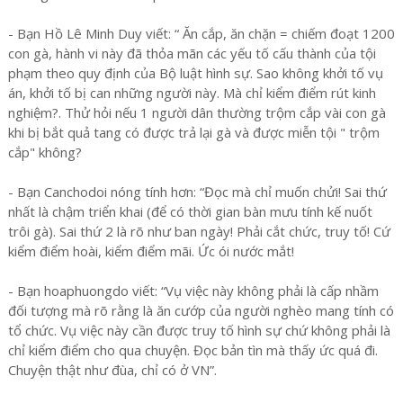
- Bạn Hồ Lê Minh Duy viết: “ Ăn cắp, ăn chặn = chiếm đoạt 1200
con gà, hành vi này đã thỏa mãn các yếu tố cấu thành của tội
phạm theo quy định của Bộ luật hình sự. Sao không khởi tố vụ
án, khởi tố bị can những người này. Mà chỉ kiểm điểm rút kinh
nghiệm?. Thử hỏi nếu 1 người dân thường trộm cắp vài con gà
khi bị bắt quả tang có được trả lại gà và được miễn tội " trộm
cắp" không?
- Bạn Canchodoi nóng tính hơn: “Đọc mà chỉ muốn chửi! Sai thứ
nhất là chậm triển khai (để có thời gian bàn mưu tính kế nuốt
trôi gà). Sai thứ 2 là rõ như ban ngày! Phải cắt chức, truy tố! Cứ
kiểm điểm hoài, kiểm điểm mãi. Ức ói nước mắt!
- Bạn hoaphuongdo viết: “Vụ việc này không phải là cấp nhầm
đối tượng mà rõ rằng là ăn cướp của người nghèo mang tính có
tổ chức. Vụ việc này cần được truy tố hình sự chứ không phải là
chỉ kiểm điểm cho qua chuyện. Đọc bản tìn mà thấy ức quá đi.
Chuyện thật như đùa, chỉ có ở VN”.