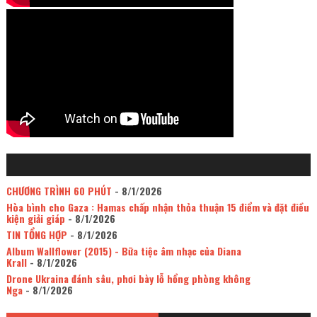
CHƯƠNG TRÌNH 60 PHÚT
- 8/1/2026
Hòa bình cho Gaza : Hamas chấp nhận thỏa thuận 15 điểm và đặt điều
kiện giải giáp
- 8/1/2026
TIN TỔNG HỢP
- 8/1/2026
Album Wallflower (2015) - Bữa tiệc âm nhạc của Diana
Krall
- 8/1/2026
Drone Ukraina đánh sâu, phơi bày lỗ hổng phòng không
Nga
- 8/1/2026