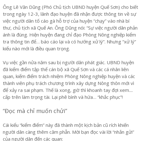
Ông Lê Văn Dũng (Phó Chủ tịch UBND huyện Quế Sơn) cho biết
trong ngày 12-3, lãnh đạo huyện đã nhận được thông tin về sự
việc người dân tố cáo gà hỗ trợ của huyện “chạy” vào nhà bí
thư, chủ tịch xã Quế An. Ông Dũng nói: “Sự việc người dân phản
ánh là đúng. Hiện huyện đang chỉ đạo Phòng Nông nghiệp kiểm
tra thông tin để… báo cáo lại và có hướng xử lý”. Nhưng “xử lý”
kiểu nào mới là điều quan trọng.
Vụ việc gần nửa năm sau bị người dân phát giác. UBND huyện
đã kiểm điểm tập thể cán bộ xã Quế Sơn và các cá nhân liên
quan, kiểm điểm trách nhiệm Phòng Nông nghiệp huyện và các
thành viên phụ trách chương trình xây dựng Nông thôn mới vì
để xảy ra sai phạm. Thế là xong, giờ thì khoanh tay đợi xem....
cấp trên làm trọng tài. Lại phê bình và hứa… “khắc phục”!
“Đọc mà chỉ muốn chửi”
Cái kiểu “kiểm điểm” này đã thành một kịch bản cũ rích khiến
người dân càng thêm căm phẫn. Mời bạn đọc vài lời “nhắn gửi”
của người dân đến các quan: