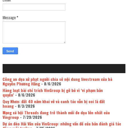
Message
*
Công an dọa xử phạt người chia sẻ nội dung livestream của bà
Nguyễn Phương Hằng
- 8/6/2026
Hàng loạt bài chỉ trích VinGroup bị gỡ bỏ vì ‘vi phạm bản
quyền’
- 8/6/2026
Quy Nhơn: đất 40 năm khai vỡ và canh tác vẫn bị coi là đất
hoang
- 8/3/2026
Mạng xã hội Threads đang trở thành mối đe dọa lớn nhất của
Vingroup
- 7/29/2026
Dự án đèo Hải Vân của VinGroup: những vấn đề của bản đánh giá tác