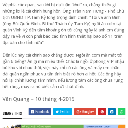
Về phía các quan, sau khi bị dư luận “khui” ra, chẳng thiếu gì
những lời lẽ cải chính hùng hồn. Ông Trần Nam Hưng - Phó Chủ
tịch UBND TP.Tam Kỳ long trọng đính chính: “Tôi và anh Đinh
(ông Bùi Quốc Đinh, Bí thư Thành ủy Tam Kỳ) ngồi ăn cơm tại
quán Vĩnh Ký đến tầm khoảng 6h tối cùng ngày là anh em đứng
dậy ra về vì còn phải báo cáo tình hình thiệt hại bão số 11 trên
địa bàn cho tỉnh nữa".
Đến lúc này cải chính sao chẳng được. Ngồi ăn cơm mà mất tới
gần 6 tiếng? Ăn gì mà nhiều thế? Chắc là ngồi ở phòng VIP nhậu
bù khú với nhau thôi, việc này chỉ có các ông và mấy em chân
dài quần ngắn phục vụ tận tình biết rõ hơn ai hết. Các ông hãy
hỏi lại chính lương tâm mình, nếu lương tâm các ông chưa rụng
hết răng, may ra nó biết cắn rứt chút đỉnh.
Văn Quang – 10 tháng 4-2015
Facebook
Twitter
Google+
SHARE THIS