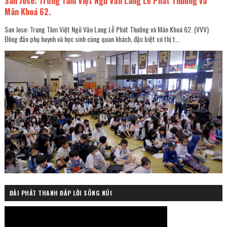
San Jose: Trung Tâm Việt Ngữ Văn Lang Lễ Phát Thưởng và
Mãn Khoá 62.
San Jose: Trung Tâm Việt Ngữ Văn Lang Lễ Phát Thưởng và Mãn Khoá 62. (VVV)
Đông đảo phụ huynh và học sinh cùng quan khách, đặc biệt có thị t...
ĐÀI PHÁT THANH ĐÁP LỜI SÔNG NÚI