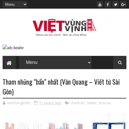
Tham nhũng “bẩn” nhất (Văn Quang – Viết từ Sài
Gòn)
VietVungVinh
11 years ago
chinh-tri
,
slider
,
thoi-su