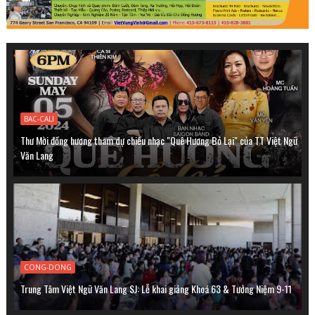
BAC-CALI
Thư Mời đồng hương tham dự chiều nhạc "Quê Hương Bỏ Lại" của TT Việt Ngữ
Văn Lang
CONG-DONG
Trung Tâm Việt Ngữ Văn Lang SJ: Lễ khai giảng Khoá 63 & Tưởng Niệm 9-11