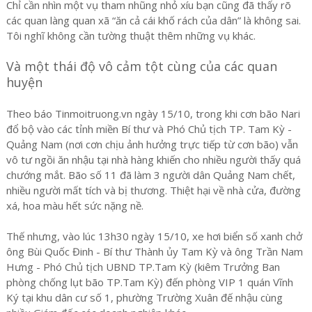
Chỉ cần nhìn một vụ tham nhũng nhỏ xíu bạn cũng đã thấy rõ
các quan làng quan xã “ăn cả cái khố rách của dân” là không sai.
Tôi nghĩ không cần tường thuật thêm những vụ khác.
Và một thái độ vô cảm tột cùng của các quan
huyện
Theo báo Tinmoitruong.vn ngày 15/10, trong khi cơn bão Nari
đổ bộ vào các tỉnh miền Bí thư và Phó Chủ tịch TP. Tam Kỳ -
Quảng Nam (nơi cơn chịu ảnh hưởng trực tiếp từ cơn bão) vẫn
vô tư ngồi ăn nhậu tại nhà hàng khiến cho nhiều người thấy quá
chướng mắt. Bão số 11 đã làm 3 người dân Quảng Nam chết,
nhiều người mất tích và bị thương. Thiệt hại về nhà cửa, đường
xá, hoa màu hết sức nặng nề.
Thế nhưng, vào lúc 13h30 ngày 15/10, xe hơi biển số xanh chở
ông Bùi Quốc Đinh - Bí thư Thành ủy Tam Kỳ và ông Trần Nam
Hưng - Phó Chủ tịch UBND TP.Tam Kỳ (kiêm Trưởng Ban
phòng chống lụt bão TP.Tam Kỳ) đến phòng VIP 1 quán Vĩnh
Ký tại khu dân cư số 1, phường Trường Xuân đế nhậu cùng