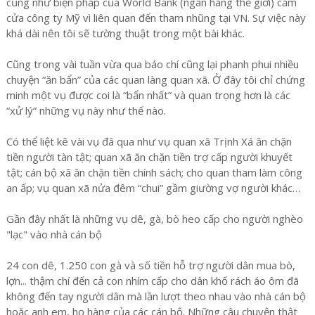
cũng như biện pháp của World Bank (ngân hàng thế giới) cấm
cửa công ty Mỹ vì liên quan đến tham nhũng tại VN. Sự việc này
khá dài nên tôi sẽ tường thuật trong một bài khác.
Cũng trong vài tuần vừa qua báo chí cũng lại phanh phui nhiều
chuyện “ăn bẩn” của các quan làng quan xã. Ở đây tôi chỉ chứng
minh một vụ được coi là “bẩn nhất” và quan trọng hơn là các
“xử lý” những vụ này như thế nào.
Có thể liệt kê vài vụ đã qua như vụ quan xã Trịnh Xá ăn chặn
tiền người tàn tật; quan xã ăn chặn tiền trợ cấp người khuyết
tật; cán bộ xã ăn chặn tiền chính sách; cho quan tham làm công
an ấp; vụ quan xã nửa đêm “chui” gầm giường vợ người khác…
Gần đây nhất là những vụ dê, gà, bò heo cấp cho người nghèo
"lạc" vào nhà cán bộ
24 con dê, 1.250 con gà và số tiền hỗ trợ người dân mua bò,
lợn... thậm chí đến cả con nhím cấp cho dân khố rách áo ôm đã
không đến tay người dân mà lần lượt theo nhau vào nhà cán bộ
hoặc anh em, họ hàng của các cán bộ. Những câu chuyện thật