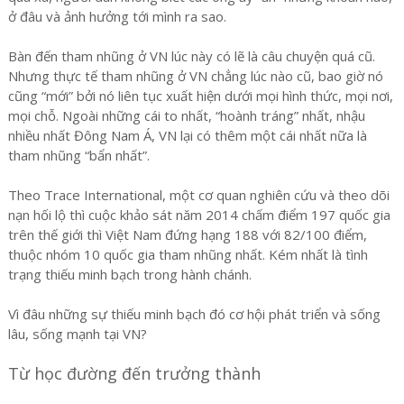
ở đâu và ảnh hưởng tới mình ra sao.
Bàn đến tham nhũng ở VN lúc này có lẽ là câu chuyện quá cũ.
Nhưng thực tế tham nhũng ở VN chẳng lúc nào cũ, bao giờ nó
cũng “mới” bởi nó liên tục xuất hiện dưới mọi hình thức, mọi nơi,
mọi chỗ. Ngoài những cái to nhất, “hoành tráng” nhất, nhậu
nhiều nhất Đông Nam Á, VN lại có thêm một cái nhất nữa là
tham nhũng “bẩn nhất”.
Theo Trace International, một cơ quan nghiên cứu và theo dõi
nạn hối lộ thì cuộc khảo sát năm 2014 chấm điểm 197 quốc gia
trên thế giới thì Việt Nam đứng hạng 188 với 82/100 điểm,
thuộc nhóm 10 quốc gia tham nhũng nhất. Kém nhất là tình
trạng thiếu minh bạch trong hành chánh.
Vì đâu những sự thiếu minh bạch đó cơ hội phát triển và sống
lâu, sống mạnh tại VN?
Từ học đường đến trưởng thành