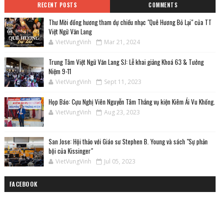
RECENT POSTS
COMMENTS
Thư Mời đồng hương tham dự chiều nhạc "Quê Hương Bỏ Lại" của TT
Việt Ngữ Văn Lang
VietVungVinh
Mar 21, 2024
Trung Tâm Việt Ngữ Văn Lang SJ: Lễ khai giảng Khoá 63 & Tưởng
Niệm 9-11
VietVungVinh
Sept 11, 2023
Họp Báo: Cựu Nghị Viên Nguyễn Tâm Thắng vụ kiện Kiêm Ái Vu Khống.
VietVungVinh
Aug 23, 2023
San Jose: Hội thảo với Giáo sư Stephen B. Young và sách "Sự phản
bội của Kissinger"
VietVungVinh
Jul 05, 2023
FACEBOOK