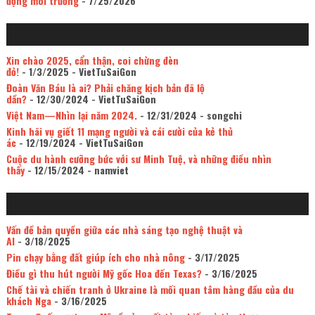
động môi trường
- 7/25/2026
Xin chào 2025, cẩn thận, coi chừng đèn
đỏ!
- 1/3/2025
- VietTuSaiGon
Đoàn Văn Báu là ai? Phải chăng kịch bản đã lộ
dần?
- 12/30/2024
- VietTuSaiGon
Việt Nam—Nhìn lại năm 2024.
- 12/31/2024
- songchi
Kinh hãi vụ giết 11 mạng người và cái cười của kẻ thủ
ác
- 12/19/2024
- VietTuSaiGon
Cuộc du hành cưỡng bức với sư Minh Tuệ, và những điều nhìn
thấy
- 12/15/2024
- namviet
Vấn đề bản quyền giữa các nhà sáng tạo nghệ thuật và
AI
- 3/18/2025
Pin chạy bằng đất giúp ích cho nhà nông
- 3/17/2025
Điều gì thu hút người Mỹ gốc Hoa đến Texas?
- 3/16/2025
Chế tài và chiến tranh ở Ukraine là mối quan tâm hàng đầu của du
khách Nga
- 3/16/2025