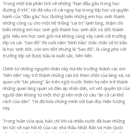
Trong một bài phân tích về những “Nạn đầu gấu trong học
đường ở VN”, tôi đã nêu rõ cái nguy hại trong lớp học và quyền
hành của “đầu gấu” học đường biến những em học sinh thành
những công cụ cho một hệ thống “cai trị” lạnh lùng, thậm chí
biến những em học sinh giỏi thành học sinh dốt và dốt thành
giỏi. Nếu em học sinh giỏi mà không cùng vây cánh với trưởng
lớp và các “Sao đỏ” thì cuối năm “bình bầu” chắc chắn sẽ bị bầu
là học sinh dốt, còn em dốt nhưng là “Sao đỏ”, là cùng phe với
trưởng lớp sẽ được bầu là xuất sắc, tiên tiến.
Chính từ những nguyên nhân này mà khi trưởng thành các em
“tiên tiến” này trở thành những cán bộ then chốt của làng xã, và
quen với “tác phong” ăn trên ngồi trước thiên hạ nên trở thành
những quan làng quan xã đàn áp nhân dân, vơ vét quyền lợi của
người dân không từ một thứ gì nên mới có câu “ăn cả cái khố
rách của dân”. Tôi đã hứa chứng minh với bạn đọc hiện tượng
này.
Trong tuần vừa qua, báo chí VN và nhiều nước đã loan những
tin tức về nạn hối lộ của các nhà thầu Nhật Bản và Hàn Quốc