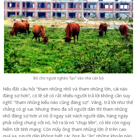
Bò cho người nghèo “lạc” vào nhà cán bộ
Nếu đăt câu hỏi “tham nhũng nhỏ và tham nhũng lớn, cái nào
đáng sợ hơn”, có lẽ sẽ có rất nhiều người trả lời không cần suy
nghĩ: “tham nhũng kiểu nào cũng đáng sợ”. Vâng, trả lời như thế
chẳng có gì sai. Nhưng theo đa số người dân thì tham nhũng
nhỏ đáng sợ hơn vì nó ở ngay sát nách người dân, hàng ngày
phải sống chung với nó, hở ra là nó “chụp liền”, có khi còn nguy
hiểm tới tính mạng. Còn mấy ông tham nhũng lớn ở trên cao
quá xa, người dân không biết các ông ấy “ăn” những khoản nào,