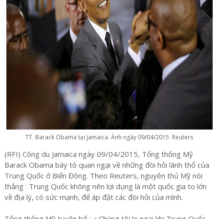
TT. Barack Obama tại Jamaica. Ảnh ngày 09/04/2015 Reuters
(RFI) Công du Jamaica ngày 09/04/2015, Tổng thống Mỹ
Barack Obama bày tỏ quan ngại về những đòi hỏi lãnh thổ của
Trung Quốc ở Biển Đông. Theo Reuters, nguyên thủ Mỹ nói
thẳng : Trung Quốc không nên lợi dụng là một quốc gia to lớn
về địa lý, có sức mạnh, để áp đặt các đòi hỏi của mình.
Tổng thống Mỹ tuyên bố : « Chúng tôi lo ngại khi Trung Quốc