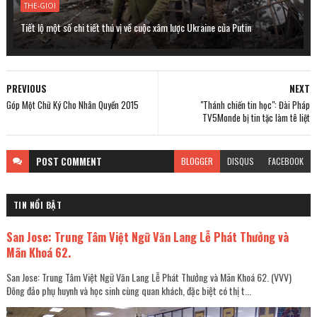
THE-GIOI
Tiết lộ một số chi tiết thú vị về cuộc xâm lược Ukraine của Putin
PREVIOUS
NEXT
Góp Một Chữ Ký Cho Nhân Quyền 2015
"Thánh chiến tin học": Đài Pháp
TV5Monde bị tin tặc làm tê liệt
POST
COMMENT
BLOGGER
DISQUS
FACEBOOK
TIN NỔI BẬT
San Jose: Trung Tâm Việt Ngữ Văn Lang Lễ Phát Thưởng và
Mãn Khoá 62.
San Jose: Trung Tâm Việt Ngữ Văn Lang Lễ Phát Thưởng và Mãn Khoá 62. (VVV)
Đông đảo phụ huynh và học sinh cùng quan khách, đặc biệt có thị t...