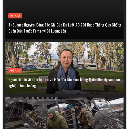
HOA-KY
TNS Janet Nguyễn, Đồng Tác Giả Của Dự Luật AB 701 Được Thông Qua Chống
Buôn Bán Thuốc Fentanyl Số Lượng Lớn
HOA-KY
Người tố cáo về dịch bệnh ở Vũ Hán đào tẩu khỏi Trung Quốc đến Mỹ sau trải
nghiệm kinh hoàng