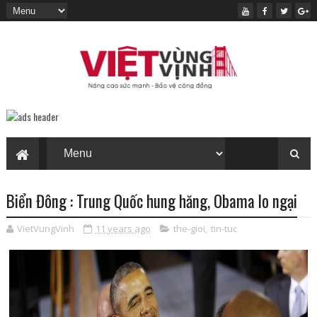
Biển Đông : Trung Quốc hung hăng, Obama lo ngại
VietVungVinh
11 years ago
the-gioi
,
tin-tuc