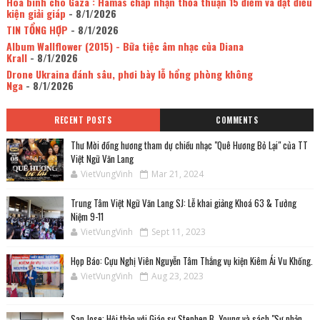
Hòa bình cho Gaza : Hamas chấp nhận thỏa thuận 15 điểm và đặt điều
kiện giải giáp
- 8/1/2026
TIN TỔNG HỢP
- 8/1/2026
Album Wallflower (2015) - Bữa tiệc âm nhạc của Diana
Krall
- 8/1/2026
Drone Ukraina đánh sâu, phơi bày lỗ hổng phòng không
Nga
- 8/1/2026
RECENT POSTS
COMMENTS
Thư Mời đồng hương tham dự chiều nhạc "Quê Hương Bỏ Lại" của TT
Việt Ngữ Văn Lang
VietVungVinh
Mar 21, 2024
Trung Tâm Việt Ngữ Văn Lang SJ: Lễ khai giảng Khoá 63 & Tưởng
Niệm 9-11
VietVungVinh
Sept 11, 2023
Họp Báo: Cựu Nghị Viên Nguyễn Tâm Thắng vụ kiện Kiêm Ái Vu Khống.
VietVungVinh
Aug 23, 2023
San Jose: Hội thảo với Giáo sư Stephen B. Young và sách "Sự phản