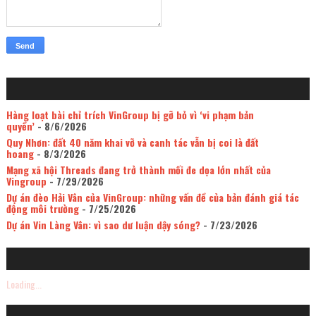
Hàng loạt bài chỉ trích VinGroup bị gỡ bỏ vì ‘vi phạm bản
quyền’
- 8/6/2026
Quy Nhơn: đất 40 năm khai vỡ và canh tác vẫn bị coi là đất
hoang
- 8/3/2026
Mạng xã hội Threads đang trở thành mối đe dọa lớn nhất của
Vingroup
- 7/29/2026
Dự án đèo Hải Vân của VinGroup: những vấn đề của bản đánh giá tác
động môi trường
- 7/25/2026
Dự án Vin Làng Vân: vì sao dư luận dậy sóng?
- 7/23/2026
Loading...