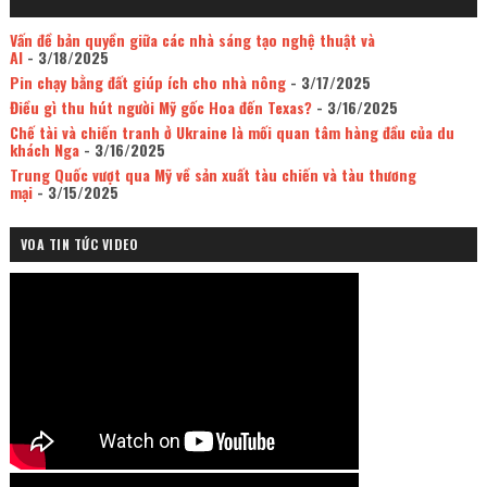
Vấn đề bản quyền giữa các nhà sáng tạo nghệ thuật và
AI
- 3/18/2025
Pin chạy bằng đất giúp ích cho nhà nông
- 3/17/2025
Điều gì thu hút người Mỹ gốc Hoa đến Texas?
- 3/16/2025
Chế tài và chiến tranh ở Ukraine là mối quan tâm hàng đầu của du
khách Nga
- 3/16/2025
Trung Quốc vượt qua Mỹ về sản xuất tàu chiến và tàu thương
mại
- 3/15/2025
VOA TIN TỨC VIDEO