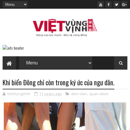
Khi biển Đông chỉ còn trong ký ức của ngư dân.
VietVungVinh
11 years ago
dien-dan
,
quan-diem