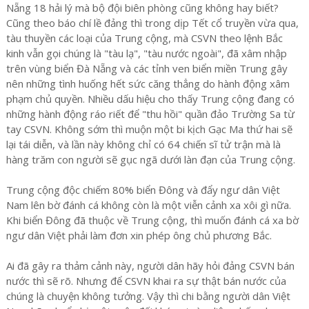
Nẵng 18 hải lý mà bộ đội biên phòng cũng không hay biết?
Cũng theo báo chí lề đảng thì trong dịp Tết cổ truyền vừa qua,
tàu thuyền các loại của Trung cộng, mà CSVN theo lệnh Bắc
kinh vẫn gọi chúng là "tàu lạ", "tàu nước ngoài", đã xâm nhập
trên vùng biển Đà Nẵng và các tỉnh ven biển miền Trung gây
nên những tình huống hết sức căng thẳng do hành động xâm
phạm chủ quyền. Nhiều dấu hiệu cho thấy Trung cộng đang có
những hành động ráo riết để "thu hồi" quần đảo Trường Sa từ
tay CSVN. Không sớm thì muộn một bi kịch Gạc Ma thứ hai sẽ
lại tái diễn, và lần này không chỉ có 64 chiến sĩ tử trận mà là
hàng trăm con người sẽ gục ngã dưới làn đạn của Trung cộng.
Trung cộng độc chiếm 80% biển Đông và đẩy ngư dân Việt
Nam lên bờ đánh cá không còn là một viễn cảnh xa xôi gì nữa.
Khi biển Đông đã thuộc về Trung cộng, thì muốn đánh cá xa bờ
ngư dân Việt phải làm đơn xin phép ông chủ phương Bắc.
Ai đã gây ra thảm cảnh này, người dân hãy hỏi đảng CSVN bán
nước thì sẽ rõ. Nhưng để CSVN khai ra sự thật bán nước của
chúng là chuyện không tưởng. Vậy thì chi bằng người dân Việt