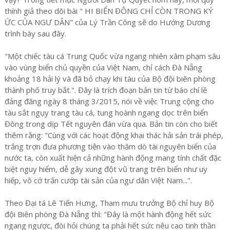
thính giả theo dõi bài " HI BIỂN ĐÔNG CHỈ CÒN TRONG KÝ
ỨC CỦA NGƯ DÂN" của Lý Trần Công sẽ do Hướng Dương
trình bày sau đây.
"Một chiếc tàu cá Trung Quốc vừa ngang nhiên xâm phạm sâu
vào vùng biển chủ quyền của Việt Nam, chỉ cách Đà Nẵng
khoảng 18 hải lý và đã bỏ chạy khi tàu của Bộ đội biên phòng
thành phố truy bắt.". Đây là trích đoạn bản tin từ báo chí lề
đảng đăng ngày 8 tháng 3/2015, nói về việc Trung cộng cho
tàu sắt ngụy trang tàu cá, tung hoành ngang dọc trên biển
Đông trong dịp Tết nguyên đán vừa qua. Bản tin còn cho biết
thêm rằng: "Cùng với các hoạt động khai thác hải sản trái phép,
trắng trợn đưa phương tiện vào thăm dò tài nguyên biển của
nước ta, còn xuất hiện cả những hành động mang tính chất đặc
biệt nguy hiểm, dễ gây xung đột vũ trang trên biển như uy
hiếp, vô cớ trấn cướp tài sản của ngư dân Việt Nam...".
Theo Đại tá Lê Tiến Hưng, Tham mưu trưởng Bộ chỉ huy Bộ
đội Biên phòng Đà Nẵng thì: "Đây là một hành động hết sức
ngang ngược, đòi hỏi chúng ta phải hết sức nêu cao tinh thần