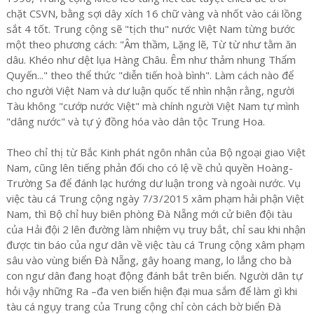
chặt CSVN, bằng sợi dây xích 16 chữ vàng và nhốt vào cái lồng
sắt 4 tốt. Trung cộng sẽ "tịch thu" nước Việt Nam từng bước
một theo phương cách: "Âm thầm, Lặng lẽ, Từ từ như tằm ăn
dâu. Khéo như dệt lụa Hàng Châu. Êm như thảm nhung Thẩm
Quyến..." theo thể thức "diễn tiến hoà bình". Làm cách nào để
cho người Việt Nam và dư luận quốc tế nhìn nhận rằng, người
Tàu không "cướp nước Việt" mà chính người Việt Nam tự mình
"dâng nước" và tự ý đồng hóa vào dân tộc Trung Hoa.
Theo chỉ thị từ Bắc Kinh phát ngôn nhân của Bộ ngoại giao Việt
Nam, cũng lên tiếng phản đối cho có lệ về chủ quyền Hoàng-
Trường Sa để đánh lạc hướng dư luận trong và ngoài nước. Vụ
việc tàu cá Trung cộng ngày 7/3/2015 xâm phạm hải phận Việt
Nam, thì Bộ chỉ huy biên phòng Đà Nẵng mới cử biên đội tàu
của Hải đội 2 lên đường làm nhiệm vụ truy bắt, chỉ sau khi nhận
được tin báo của ngư dân về việc tàu cá Trung cộng xâm phạm
sâu vào vùng biển Đà Nẵng, gây hoang mang, lo lắng cho bà
con ngư dân đang hoạt động đánh bắt trên biển. Người dân tự
hỏi vậy những Ra –đa ven biển hiện đại mua sắm để làm gì khi
tàu cá ngụy trang của Trung cộng chỉ còn cách bờ biển Đà