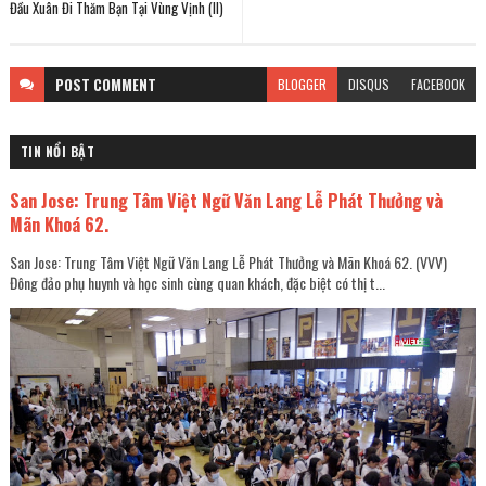
Đầu Xuân Đi Thăm Bạn Tại Vùng Vịnh (II)
POST
COMMENT
BLOGGER
DISQUS
FACEBOOK
TIN NỔI BẬT
San Jose: Trung Tâm Việt Ngữ Văn Lang Lễ Phát Thưởng và
Mãn Khoá 62.
San Jose: Trung Tâm Việt Ngữ Văn Lang Lễ Phát Thưởng và Mãn Khoá 62. (VVV)
Đông đảo phụ huynh và học sinh cùng quan khách, đặc biệt có thị t...