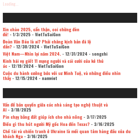
Loading...
Xin chào 2025, cẩn thận, coi chừng đèn
đỏ!
- 1/3/2025
- VietTuSaiGon
Đoàn Văn Báu là ai? Phải chăng kịch bản đã lộ
dần?
- 12/30/2024
- VietTuSaiGon
Việt Nam—Nhìn lại năm 2024.
- 12/31/2024
- songchi
Kinh hãi vụ giết 11 mạng người và cái cười của kẻ thủ
ác
- 12/19/2024
- VietTuSaiGon
Cuộc du hành cưỡng bức với sư Minh Tuệ, và những điều nhìn
thấy
- 12/15/2024
- namviet
Vấn đề bản quyền giữa các nhà sáng tạo nghệ thuật và
AI
- 3/18/2025
Pin chạy bằng đất giúp ích cho nhà nông
- 3/17/2025
Điều gì thu hút người Mỹ gốc Hoa đến Texas?
- 3/16/2025
Chế tài và chiến tranh ở Ukraine là mối quan tâm hàng đầu của du
khách Nga
- 3/16/2025