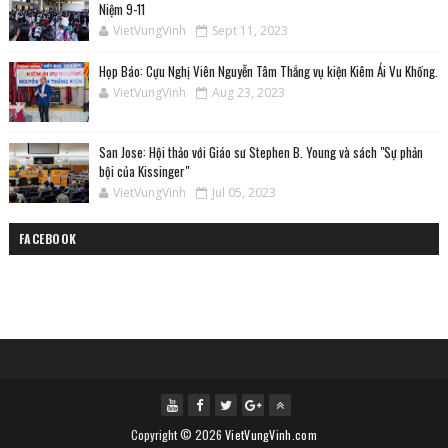
Niệm 9-11
VietVungVinh
Sept 11, 2023
Họp Báo: Cựu Nghị Viên Nguyễn Tâm Thắng vụ kiện Kiêm Ái Vu Khống.
VietVungVinh
Aug 23, 2023
San Jose: Hội thảo với Giáo sư Stephen B. Young và sách "Sự phản
bội của Kissinger"
VietVungVinh
Jul 05, 2023
FACEBOOK
Copyright ©
2026
VietVungVinh.com