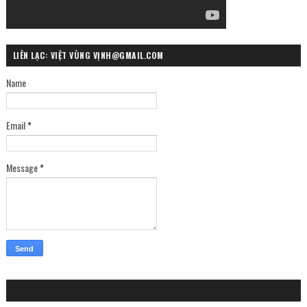
LIÊN LẠC: VIỆT VÙNG VỊNH@GMAIL.COM
Name
Email
*
Message
*