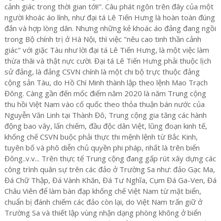
cảnh giác trong thời gian tới!". Câu phát ngôn trên đây của một
người khoác áo lính, như đại tá Lê Tiến Hưng là hoàn toàn đúng
đắn và hợp lòng dân. Nhưng những kẻ khoác áo đảng đang ngồi
trong Bộ chính trị ở Hà Nội, thì việc "nêu cao tinh thần cảnh
giác" với giặc Tàu như lời đại tá Lê Tiến Hưng, là một việc làm
thừa thãi và thật nực cười. Đại tá Lê Tiến Hưng phải thuộc lịch
sử đảng, là đảng CSVN chính là một chi bộ trực thuộc đảng
cộng sản Tàu, do Hồ Chí Minh thành lập theo lệnh Mao Trạch
Đông. Càng gần đến mốc điểm năm 2020 là năm Trung cộng
thu hồi Việt Nam vào cố quốc theo thỏa thuận bán nước của
Nguyễn Văn Linh tại Thành Đô, Trung cộng gia tăng các hành
động bao vây, lấn chiếm, đầu độc dân Việt, lũng đoạn kinh tế,
khống chế CSVN buộc phải thực thi mệnh lệnh từ Bắc Kinh,
tuyên bố và phô diễn chủ quyền phi pháp, nhất là trên biển
Đông..v.v... Trên thực tế Trung cộng đang gấp rút xây dựng các
công trình quân sự trên các đảo ở Trường Sa như: đảo Gạc Ma,
Đá Chữ Thập, Đá Vành Khăn, Đá Tư Nghĩa, Cụm Đá Ga-Ven, Đá
Châu Viên để làm bàn đạp khống chế Việt Nam từ mặt biển,
chuẩn bị đánh chiếm các đảo còn lại, do Việt Nam trấn giữ ở
Trường Sa và thiết lập vùng nhận dạng phòng không ở biển