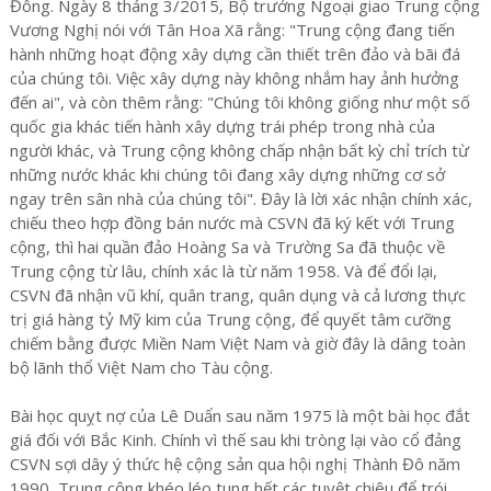
Đông. Ngày 8 tháng 3/2015, Bộ trưởng Ngoại giao Trung cộng
Vương Nghị nói với Tân Hoa Xã rằng: "Trung cộng đang tiến
hành những hoạt động xây dựng cần thiết trên đảo và bãi đá
của chúng tôi. Việc xây dựng này không nhắm hay ảnh hưởng
đến ai", và còn thêm rằng: "Chúng tôi không giống như một số
quốc gia khác tiến hành xây dựng trái phép trong nhà của
người khác, và Trung cộng không chấp nhận bất kỳ chỉ trích từ
những nước khác khi chúng tôi đang xây dựng những cơ sở
ngay trên sân nhà của chúng tôi". Đây là lời xác nhận chính xác,
chiếu theo hợp đồng bán nước mà CSVN đã ký kết với Trung
cộng, thì hai quần đảo Hoàng Sa và Trường Sa đã thuộc về
Trung cộng từ lâu, chính xác là từ năm 1958. Và để đổi lại,
CSVN đã nhận vũ khí, quân trang, quân dụng và cả lương thực
trị giá hàng tỷ Mỹ kim của Trung cộng, để quyết tâm cưỡng
chiếm bằng được Miền Nam Việt Nam và giờ đây là dâng toàn
bộ lãnh thổ Việt Nam cho Tàu cộng.
Bài học quỵt nợ của Lê Duẩn sau năm 1975 là một bài học đắt
giá đối với Bắc Kinh. Chính vì thế sau khi tròng lại vào cổ đảng
CSVN sợi dây ý thức hệ cộng sản qua hội nghị Thành Đô năm
1990, Trung cộng khéo léo tung hết các tuyệt chiêu để trói