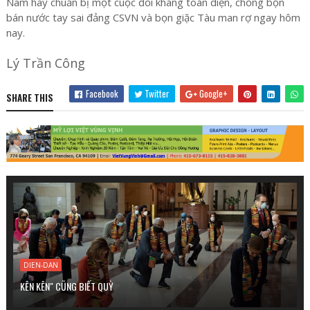
Nam hãy chuẩn bị một cuộc đối kháng toàn diện, chống bọn
bán nước tay sai đảng CSVN và bọn giặc Tàu man rợ ngay hôm
nay.
Lý Trần Công
Facebook
Twitter
Google+
SHARE THIS
DIEN-DAN
KÊN KÊN" CŨNG BIẾT QUỲ