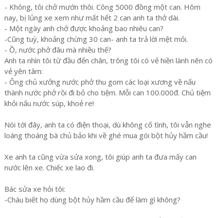
- Không, tôi chở mướn thôi. Công 5000 đồng một can. Hôm
nay, bị lủng xe xem như mất hết 2 can anh ta thở dài.
- Một ngày anh chở được khoảng bao nhiêu can?
-Cũng tuỳ, khoảng chừng 30 can- anh ta trả lời mệt mỏi.
- Ồ, nước phở đâu mà nhiều thế?
Anh ta nhìn tôi từ đầu đến chân, trông tôi có vẻ hiền lành nên có
vẻ yên tâm:
- Ông chủ xưởng nước phở thu gom các loại xương về nấu
thành nước phở rồi đi bỏ cho tiệm. Mỗi can 100.000đ. Chủ tiệm
khỏi nấu nước súp, khoẻ re!
Nói tới đây, anh ta có điện thoại, dù không cố tình, tôi vẫn nghe
loáng thoáng bà chủ bảo khi về ghé mua gói bột hủy hầm cầu!
Xe anh ta cũng vừa sửa xong, tôi giúp anh ta đưa mấy can
nước lên xe. Chiếc xe lao đi.
Bác sửa xe hỏi tôi:
-Cháu biết họ dùng bột hủy hầm cầu để làm gì không?