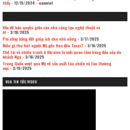
thấy
- 12/15/2024
- namviet
Vấn đề bản quyền giữa các nhà sáng tạo nghệ thuật và
AI
- 3/18/2025
Pin chạy bằng đất giúp ích cho nhà nông
- 3/17/2025
Điều gì thu hút người Mỹ gốc Hoa đến Texas?
- 3/16/2025
Chế tài và chiến tranh ở Ukraine là mối quan tâm hàng đầu của du
khách Nga
- 3/16/2025
Trung Quốc vượt qua Mỹ về sản xuất tàu chiến và tàu thương
mại
- 3/15/2025
VOA TIN TỨC VIDEO