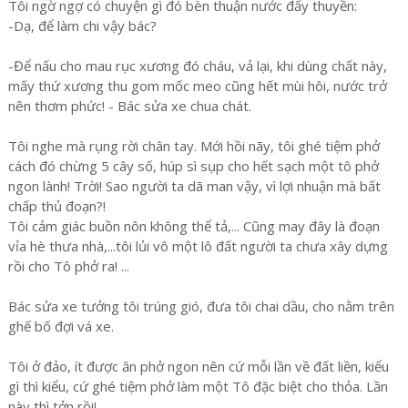
Tôi ngờ ngợ có chuyện gì đó bèn thuận nước đẩy thuyền:
-Dạ, để làm chi vậy bác?
-Để nấu cho mau rục xương đó cháu, vả lại, khi dùng chất này,
mấy thứ xương thu gom mốc meo cũng hết mùi hôi, nước trở
nên thơm phức! - Bác sửa xe chua chát.
Tôi nghe mà rụng rời chân tay. Mới hồi nãy, tôi ghé tiệm phở
cách đó chừng 5 cây số, húp sì sụp cho hết sạch một tô phở
ngon lành! Trời! Sao người ta dã man vậy, vì lợi nhuận mà bất
chấp thủ đoạn?!
Tôi cảm giác buồn nôn không thể tả,... Cũng may đây là đoạn
vỉa hè thưa nhà,...tôi lủi vô một lô đất người ta chưa xây dựng
rồi cho Tô phở ra! ...
Bác sửa xe tưởng tôi trúng gió, đưa tôi chai dầu, cho nằm trên
ghế bố đợi vá xe.
Tôi ở đảo, ít được ăn phở ngon nên cứ mỗi lần về đất liền, kiểu
gì thì kiểu, cứ ghé tiệm phở làm một Tô đặc biệt cho thỏa. Lần
này thì tởn rồi!