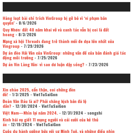
Hàng loạt bài chỉ trích VinGroup bị gỡ bỏ vì ‘vi phạm bản
quyền’
- 8/6/2026
Quy Nhơn: đất 40 năm khai vỡ và canh tác vẫn bị coi là đất
hoang
- 8/3/2026
Mạng xã hội Threads đang trở thành mối đe dọa lớn nhất của
Vingroup
- 7/29/2026
Dự án đèo Hải Vân của VinGroup: những vấn đề của bản đánh giá tác
động môi trường
- 7/25/2026
Dự án Vin Làng Vân: vì sao dư luận dậy sóng?
- 7/23/2026
Xin chào 2025, cẩn thận, coi chừng đèn
đỏ!
- 1/3/2025
- VietTuSaiGon
Đoàn Văn Báu là ai? Phải chăng kịch bản đã lộ
dần?
- 12/30/2024
- VietTuSaiGon
Việt Nam—Nhìn lại năm 2024.
- 12/31/2024
- songchi
Kinh hãi vụ giết 11 mạng người và cái cười của kẻ thủ
ác
- 12/19/2024
- VietTuSaiGon
Cuộc du hành cưỡng bức với sư Minh Tuệ, và những điều nhìn