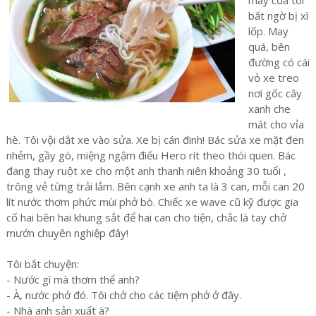
máy của tôi
bất ngờ bị xì
lốp. May
quá, bên
đường có cái
vỏ xe treo
nơi gốc cây
xanh che
mát cho vỉa
hè. Tôi vội dắt xe vào sửa. Xe bị cán đinh! Bác sửa xe mặt đen
nhẻm, gầy gò, miệng ngậm điếu Hero rít theo thói quen. Bác
đang thay ruột xe cho một anh thanh niên khoảng 30 tuổi ,
trông vẻ từng trải lắm. Bên cạnh xe anh ta là 3 can, mỗi can 20
lít nước thơm phức mùi phở bò. Chiếc xe wave cũ kỹ được gia
cố hai bên hai khung sắt để hai can cho tiện, chắc là tay chở
mướn chuyên nghiệp đây!
Tôi bắt chuyện:
- Nước gì mà thơm thế anh?
- À, nước phở đó. Tôi chở cho các tiệm phở ở đây.
- Nhà anh sản xuất à?