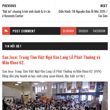
PREVIOUS
NEXT
"Bật mí" chương trình vinh danh & tri ân
Diễn Hành Tết Nguyên Đán Ất Mùi 2015 /
ở Kennedy Center
Sai Gòn
POST
COMMENT
BLOGGER
DISQUS
FACEBOOK
TIN NỔI BẬT
San Jose: Trung Tâm Việt Ngữ Văn Lang Lễ Phát Thưởng và
Mãn Khoá 62.
San Jose: Trung Tâm Việt Ngữ Văn Lang Lễ Phát Thưởng và Mãn Khoá 62. (VVV)
Đông đảo phụ huynh và học sinh cùng quan khách, đặc biệt có thị t...