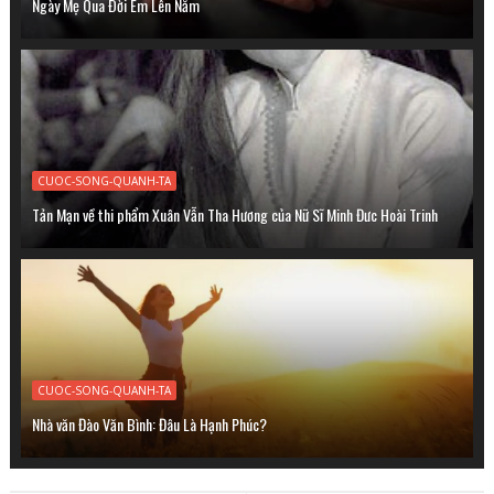
Ngày Mẹ Qua Ðời Em Lên Năm
CUOC-SONG-QUANH-TA
Tản Mạn về thi phẩm Xuân Vẫn Tha Hương của Nữ Sĩ Minh Đưc Hoài Trinh
CUOC-SONG-QUANH-TA
Nhà văn Đào Văn Bình: Đâu Là Hạnh Phúc?