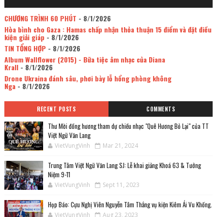
CHƯƠNG TRÌNH 60 PHÚT
- 8/1/2026
Hòa bình cho Gaza : Hamas chấp nhận thỏa thuận 15 điểm và đặt điều
kiện giải giáp
- 8/1/2026
TIN TỔNG HỢP
- 8/1/2026
Album Wallflower (2015) - Bữa tiệc âm nhạc của Diana
Krall
- 8/1/2026
Drone Ukraina đánh sâu, phơi bày lỗ hổng phòng không
Nga
- 8/1/2026
RECENT POSTS
COMMENTS
Thư Mời đồng hương tham dự chiều nhạc "Quê Hương Bỏ Lại" của TT
Việt Ngữ Văn Lang
VietVungVinh
Mar 21, 2024
Trung Tâm Việt Ngữ Văn Lang SJ: Lễ khai giảng Khoá 63 & Tưởng
Niệm 9-11
VietVungVinh
Sept 11, 2023
Họp Báo: Cựu Nghị Viên Nguyễn Tâm Thắng vụ kiện Kiêm Ái Vu Khống.
VietVungVinh
Aug 23, 2023