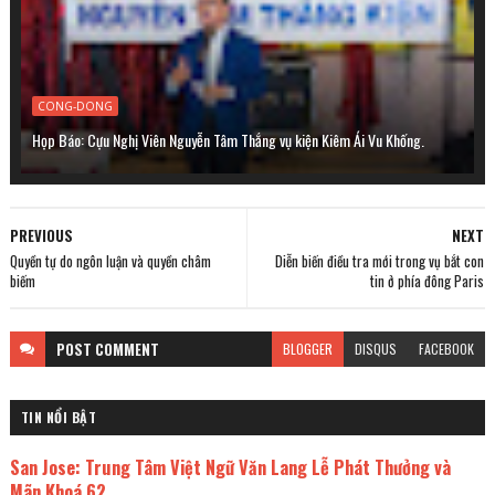
CONG-DONG
Họp Báo: Cựu Nghị Viên Nguyễn Tâm Thắng vụ kiện Kiêm Ái Vu Khống.
PREVIOUS
NEXT
Quyền tự do ngôn luận và quyền châm
Diễn biến điều tra mới trong vụ bắt con
biếm
tin ở phía đông Paris
POST
COMMENT
BLOGGER
DISQUS
FACEBOOK
TIN NỔI BẬT
San Jose: Trung Tâm Việt Ngữ Văn Lang Lễ Phát Thưởng và
Mãn Khoá 62.