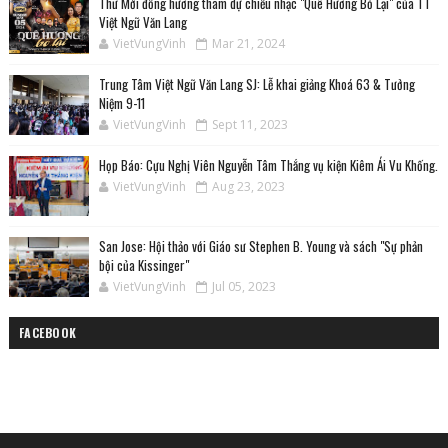
Thư Mời đồng hương tham dự chiều nhạc "Quê Hương Bỏ Lại" của TT
Việt Ngữ Văn Lang
VietVungVinh
Mar 21, 2024
Trung Tâm Việt Ngữ Văn Lang SJ: Lễ khai giảng Khoá 63 & Tưởng
Niệm 9-11
VietVungVinh
Sept 11, 2023
Họp Báo: Cựu Nghị Viên Nguyễn Tâm Thắng vụ kiện Kiêm Ái Vu Khống.
VietVungVinh
Aug 23, 2023
San Jose: Hội thảo với Giáo sư Stephen B. Young và sách "Sự phản
bội của Kissinger"
VietVungVinh
Jul 05, 2023
FACEBOOK