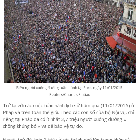
Biển người xuống đường tuần hành tại Paris ngày 11/01/2015.
Reuters/Charles Platiau
Trở lại với các cuộc tuần hành lịch sử hôm qua (11/01/2015) ở
Pháp và trên toàn thế giới. Theo các con số của bộ Nội vụ, chỉ
riêng tại Pháp đã có ít nhất 3,7 triệu người xuống đường «
chống khủng bố » và để bảo vệ tự do.
Ngoài thủ đô, hơn 2 triệu ở các thành phố lớn trong khắp cả