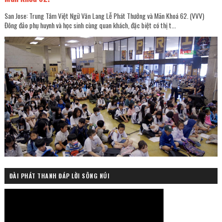
San Jose: Trung Tâm Việt Ngữ Văn Lang Lễ Phát Thưởng và Mãn Khoá 62. (VVV)
Đông đảo phụ huynh và học sinh cùng quan khách, đặc biệt có thị t...
ĐÀI PHÁT THANH ĐÁP LỜI SÔNG NÚI