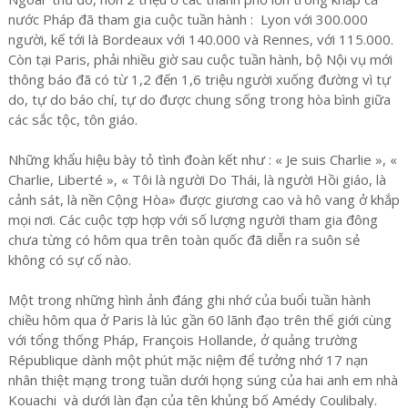
nước Pháp đã tham gia cuộc tuần hành : Lyon với 300.000
người, kế tới là Bordeaux với 140.000 và Rennes, với 115.000.
Còn tại Paris, phải nhiều giờ sau cuộc tuần hành, bộ Nội vụ mới
thông báo đã có từ 1,2 đến 1,6 triệu người xuống đường vì tự
do, tự do báo chí, tự do được chung sống trong hòa bình giữa
các sắc tộc, tôn giáo.
Những khẩu hiệu bày tỏ tình đoàn kết như : « Je suis Charlie », «
Charlie, Liberté », « Tôi là người Do Thái, là người Hồi giáo, là
cảnh sát, là nền Cộng Hòa» được giương cao và hô vang ở khắp
mọi nơi. Các cuộc tợp hợp với số lượng người tham gia đông
chưa từng có hôm qua trên toàn quốc đã diễn ra suôn sẻ
không có sự cố nào.
Một trong những hình ảnh đáng ghi nhớ của buổi tuần hành
chiều hôm qua ở Paris là lúc gần 60 lãnh đạo trên thế giới cùng
với tổng thống Pháp, François Hollande, ở quảng trường
République dành một phút mặc niệm để tưởng nhớ 17 nạn
nhân thiệt mạng trong tuần dưới họng súng của hai anh em nhà
Kouachi và dưới làn đạn của tên khủng bố Amédy Coulibaly.