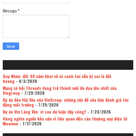
Message
*
Quy Nhơn: đất 40 năm khai vỡ và canh tác vẫn bị coi là đất
hoang
- 8/3/2026
Mạng xã hội Threads đang trở thành mối đe dọa lớn nhất của
Vingroup
- 7/29/2026
Dự án đèo Hải Vân của VinGroup: những vấn đề của bản đánh giá tác
động môi trường
- 7/25/2026
Dự án Vin Làng Vân: vì sao dư luận dậy sóng?
- 7/23/2026
Hàng nghìn người kêu cứu vì liên quan đến sàn thương mại điện tử
Muamau
- 7/17/2026