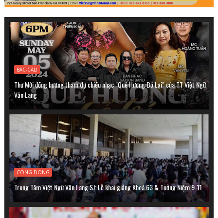
BAC-CALI
Thư Mời đồng hương tham dự chiều nhạc "Quê Hương Bỏ Lại" của TT Việt Ngữ
Văn Lang
CONG-DONG
Trung Tâm Việt Ngữ Văn Lang SJ: Lễ khai giảng Khoá 63 & Tưởng Niệm 9-11