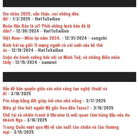
Xin chào 2025, cẩn thận, coi chừng đèn
đỏ!
- 1/3/2025
- VietTuSaiGon
Đoàn Văn Báu là ai? Phải chăng kịch bản đã lộ
dần?
- 12/30/2024
- VietTuSaiGon
Việt Nam—Nhìn lại năm 2024.
- 12/31/2024
- songchi
Kinh hãi vụ giết 11 mạng người và cái cười của kẻ thủ
ác
- 12/19/2024
- VietTuSaiGon
Cuộc du hành cưỡng bức với sư Minh Tuệ, và những điều nhìn
thấy
- 12/15/2024
- namviet
Vấn đề bản quyền giữa các nhà sáng tạo nghệ thuật và
AI
- 3/18/2025
Pin chạy bằng đất giúp ích cho nhà nông
- 3/17/2025
Điều gì thu hút người Mỹ gốc Hoa đến Texas?
- 3/16/2025
Chế tài và chiến tranh ở Ukraine là mối quan tâm hàng đầu của du
khách Nga
- 3/16/2025
Trung Quốc vượt qua Mỹ về sản xuất tàu chiến và tàu thương
mại
- 3/15/2025