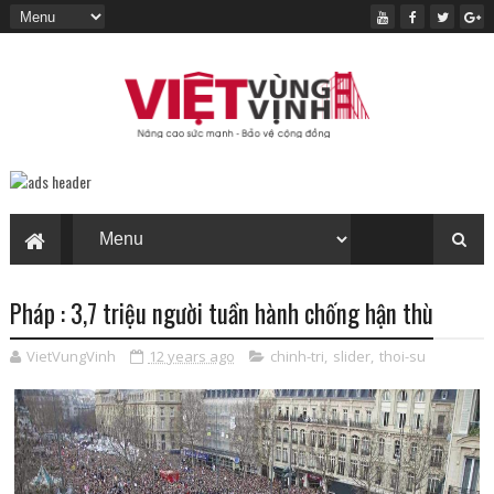
Pháp : 3,7 triệu người tuần hành chống hận thù
VietVungVinh
12 years ago
chinh-tri
,
slider
,
thoi-su