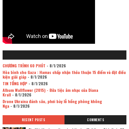
CHƯƠNG TRÌNH 60 PHÚT
- 8/1/2026
Hòa bình cho Gaza : Hamas chấp nhận thỏa thuận 15 điểm và đặt điều
kiện giải giáp
- 8/1/2026
TIN TỔNG HỢP
- 8/1/2026
Album Wallflower (2015) - Bữa tiệc âm nhạc của Diana
Krall
- 8/1/2026
Drone Ukraina đánh sâu, phơi bày lỗ hổng phòng không
Nga
- 8/1/2026
RECENT POSTS
COMMENTS