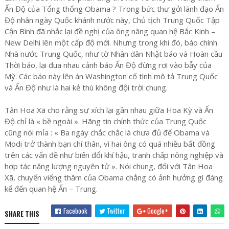
Ấn Độ của Tổng thống Obama ? Trong bức thư gởi lãnh đạo Ấn
Độ nhân ngày Quốc khánh nước này, Chủ tịch Trung Quốc Tập
Cận Bình đã nhắc lại đề nghị của ông nâng quan hệ Bắc Kinh –
New Delhi lên một cấp độ mới. Nhưng trong khi đó, báo chính
Nhà nước Trung Quốc, như tờ Nhân dân Nhật báo và Hoàn cầu
Thời báo, lại đua nhau cảnh báo Ấn Độ đừng rơi vào bẫy của
Mỹ. Các báo này lên án Washington cố tình mô tả Trung Quốc
và Ấn Độ như là hai kẻ thù không đội trời chung.
Tân Hoa Xã cho rằng sự xích lại gần nhau giữa Hoa Kỳ và Ấn
Độ chỉ là « bề ngoài ». Hãng tin chính thức của Trung Quốc
cũng nói mỉa : « Ba ngày chắc chắc là chưa đủ để Obama và
Modi trở thành bạn chí thân, vì hai ông có quá nhiều bất đồng
trên các vấn đề như biến đổi khí hậu, tranh chấp nông nghiệp và
hợp tác năng lượng nguyên tử ». Nói chung, đối với Tân Hoa
Xã, chuyến viếng thăm của Obama chẳng có ảnh hưởng gì đáng
kể đến quan hệ Ấn – Trung.
Facebook
Twitter
Google+
SHARE THIS