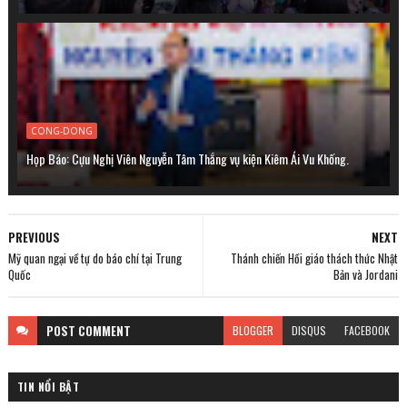
CONG-DONG
Họp Báo: Cựu Nghị Viên Nguyễn Tâm Thắng vụ kiện Kiêm Ái Vu Khống.
PREVIOUS
NEXT
Mỹ quan ngại về tự do báo chí tại Trung
Thánh chiến Hồi giáo thách thức Nhật
Quốc
Bản và Jordani
POST
COMMENT
BLOGGER
DISQUS
FACEBOOK
TIN NỔI BẬT