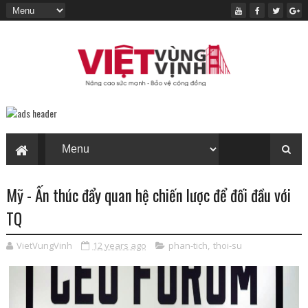
Mỹ - Ấn thúc đẩy quan hệ chiến lược để đối đầu với
TQ
VietVungVinh
12 years ago
phan-tich
,
thoi-su