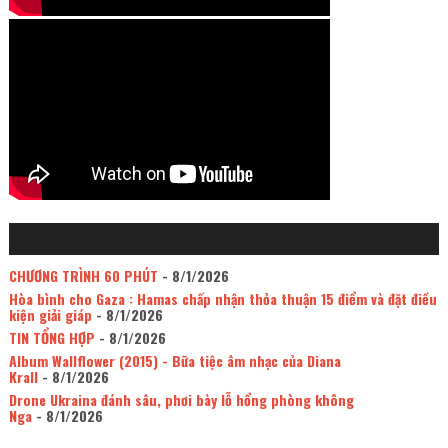
CHƯƠNG TRÌNH 60 PHÚT
- 8/1/2026
Hòa bình cho Gaza : Hamas chấp nhận thỏa thuận 15 điểm và đặt điều
kiện giải giáp
- 8/1/2026
TIN TỔNG HỢP
- 8/1/2026
Album Wallflower (2015) - Bữa tiệc âm nhạc của Diana
Krall
- 8/1/2026
Drone Ukraina đánh sâu, phơi bày lỗ hổng phòng không
Nga
- 8/1/2026