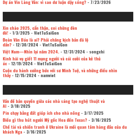
Dự án Vin Làng Vân: vì sao dư luận dậy sóng?
- 7/23/2026
Xin chào 2025, cẩn thận, coi chừng đèn
đỏ!
- 1/3/2025
- VietTuSaiGon
Đoàn Văn Báu là ai? Phải chăng kịch bản đã lộ
dần?
- 12/30/2024
- VietTuSaiGon
Việt Nam—Nhìn lại năm 2024.
- 12/31/2024
- songchi
Kinh hãi vụ giết 11 mạng người và cái cười của kẻ thủ
ác
- 12/19/2024
- VietTuSaiGon
Cuộc du hành cưỡng bức với sư Minh Tuệ, và những điều nhìn
thấy
- 12/15/2024
- namviet
Vấn đề bản quyền giữa các nhà sáng tạo nghệ thuật và
AI
- 3/18/2025
Pin chạy bằng đất giúp ích cho nhà nông
- 3/17/2025
Điều gì thu hút người Mỹ gốc Hoa đến Texas?
- 3/16/2025
Chế tài và chiến tranh ở Ukraine là mối quan tâm hàng đầu của du
khách Nga
- 3/16/2025