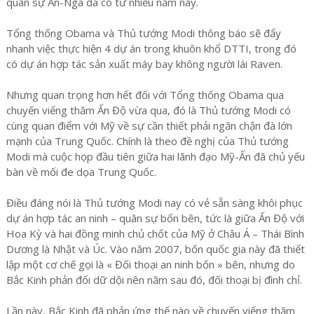
quân sự Ấn-Nga đã có từ nhiều năm nay.
Tổng thống Obama và Thủ tướng Modi thông báo sẽ đẩy
nhanh việc thực hiện 4 dự án trong khuôn khổ DTTI, trong đó
có dự án hợp tác sản xuất máy bay không người lái Raven.
Nhưng quan trọng hơn hết đối với Tổng thống Obama qua
chuyến viếng thăm Ấn Độ vừa qua, đó là Thủ tướng Modi có
cùng quan điểm với Mỹ về sự cần thiết phải ngăn chận đà lớn
mạnh của Trung Quốc. Chính là theo đề nghị của Thủ tướng
Modi mà cuộc họp đầu tiên giữa hai lãnh đạo Mỹ-Ấn đã chủ yếu
bàn về mối đe dọa Trung Quốc.
Điều đáng nói là Thủ tướng Modi nay có vẻ sẵn sàng khôi phục
dự án hợp tác an ninh – quân sự bốn bên, tức là giữa Ấn Độ với
Hoa Kỳ và hai đồng minh chủ chốt của Mỹ ở Châu Á – Thái Bình
Dương là Nhật và Úc. Vào năm 2007, bốn quốc gia này đã thiết
lập một cơ chế gọi là « Đối thoại an ninh bốn » bên, nhưng do
Bắc Kinh phản đối dữ dội nên năm sau đó, đối thoại bị đình chỉ.
Lần này, Bắc Kinh đã phản ứng thế nào về chuyến viếng thăm