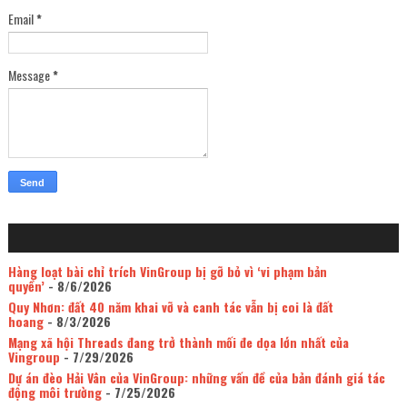
Email
*
Message
*
Hàng loạt bài chỉ trích VinGroup bị gỡ bỏ vì ‘vi phạm bản
quyền’
- 8/6/2026
Quy Nhơn: đất 40 năm khai vỡ và canh tác vẫn bị coi là đất
hoang
- 8/3/2026
Mạng xã hội Threads đang trở thành mối đe dọa lớn nhất của
Vingroup
- 7/29/2026
Dự án đèo Hải Vân của VinGroup: những vấn đề của bản đánh giá tác
động môi trường
- 7/25/2026