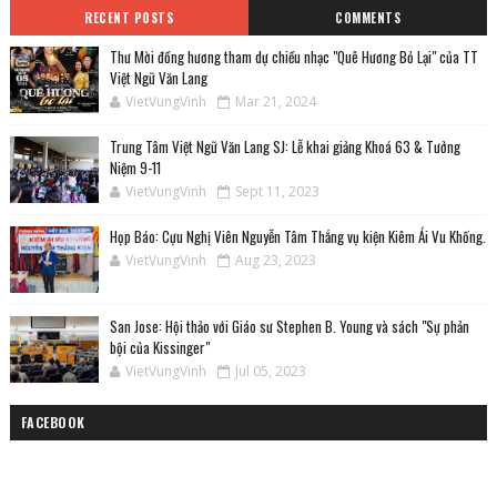
RECENT POSTS
COMMENTS
Thư Mời đồng hương tham dự chiều nhạc "Quê Hương Bỏ Lại" của TT
Việt Ngữ Văn Lang
VietVungVinh
Mar 21, 2024
Trung Tâm Việt Ngữ Văn Lang SJ: Lễ khai giảng Khoá 63 & Tưởng
Niệm 9-11
VietVungVinh
Sept 11, 2023
Họp Báo: Cựu Nghị Viên Nguyễn Tâm Thắng vụ kiện Kiêm Ái Vu Khống.
VietVungVinh
Aug 23, 2023
San Jose: Hội thảo với Giáo sư Stephen B. Young và sách "Sự phản
bội của Kissinger"
VietVungVinh
Jul 05, 2023
FACEBOOK