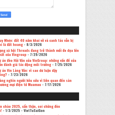
uy Nhơn: đất 40 năm khai vỡ và canh tác vẫn bị
oi là đất hoang
- 8/3/2026
ạng xã hội Threads đang trở thành mối đe dọa lớn
hất của Vingroup
- 7/29/2026
ự án đèo Hải Vân của VinGroup: những vấn đề của
ản đánh giá tác động môi trường
- 7/25/2026
ự án Vin Làng Vân: vì sao dư luận dậy
óng?
- 7/23/2026
àng nghìn người kêu cứu vì liên quan đến sàn
hương mại điện tử Muamau
- 7/17/2026
in chào 2025, cẩn thận, coi chừng đèn
ỏ!
- 1/3/2025
- VietTuSaiGon