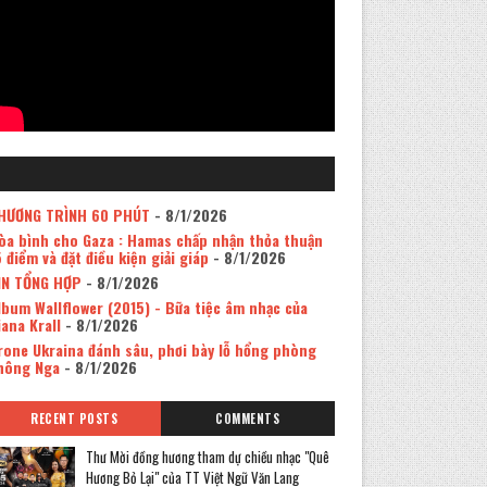
HƯƠNG TRÌNH 60 PHÚT
- 8/1/2026
òa bình cho Gaza : Hamas chấp nhận thỏa thuận
5 điểm và đặt điều kiện giải giáp
- 8/1/2026
IN TỔNG HỢP
- 8/1/2026
lbum Wallflower (2015) - Bữa tiệc âm nhạc của
iana Krall
- 8/1/2026
rone Ukraina đánh sâu, phơi bày lỗ hổng phòng
hông Nga
- 8/1/2026
RECENT POSTS
COMMENTS
Thư Mời đồng hương tham dự chiều nhạc "Quê
Hương Bỏ Lại" của TT Việt Ngữ Văn Lang