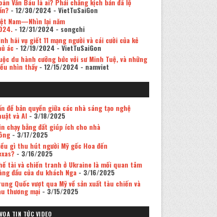
oàn Văn Báu là ai? Phải chăng kịch bản đã lộ
ần?
- 12/30/2024
- VietTuSaiGon
iệt Nam—Nhìn lại năm
024.
- 12/31/2024
- songchi
inh hãi vụ giết 11 mạng người và cái cười của kẻ
hủ ác
- 12/19/2024
- VietTuSaiGon
uộc du hành cưỡng bức với sư Minh Tuệ, và những
iều nhìn thấy
- 12/15/2024
- namviet
ấn đề bản quyền giữa các nhà sáng tạo nghệ
huật và AI
- 3/18/2025
in chạy bằng đất giúp ích cho nhà
ông
- 3/17/2025
iều gì thu hút người Mỹ gốc Hoa đến
exas?
- 3/16/2025
hế tài và chiến tranh ở Ukraine là mối quan tâm
àng đầu của du khách Nga
- 3/16/2025
rung Quốc vượt qua Mỹ về sản xuất tàu chiến và
àu thương mại
- 3/15/2025
VOA TIN TỨC VIDEO