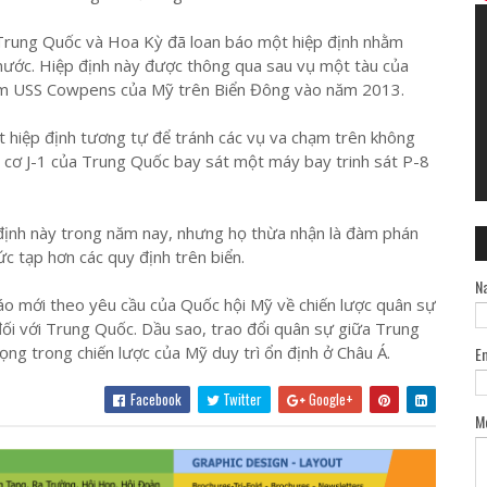
Trung Quốc và Hoa Kỳ đã loan báo một hiệp định nhằm
 nước. Hiệp định này được thông qua sau vụ một tàu của
ạm USS Cowpens của Mỹ trên Biển Đông vào năm 2013.
t hiệp định tương tự để tránh các vụ va chạm trên không
 cơ J-1 của Trung Quốc bay sát một máy bay trinh sát P-8
định này trong năm nay, nhưng họ thừa nhận là đàm phán
c tạp hơn các quy định trên biển.
N
o mới theo yêu cầu của Quốc hội Mỹ về chiến lược quân sự
đối với Trung Quốc. Dầu sao, trao đổi quân sự giữa Trung
ọng trong chiến lược của Mỹ duy trì ổn định ở Châu Á.
E
Facebook
Twitter
Google+
M