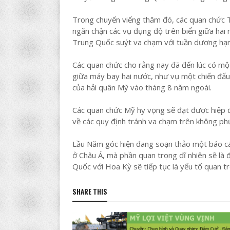
Trong chuyến viếng thăm đó, các quan chức 
ngăn chận các vụ đụng độ trên biển giữa hai
Trung Quốc suýt va chạm với tuần dương h
Các quan chức cho rằng nay đã đến lúc có mộ
giữa máy bay hai nước, như vụ một chiến đấu
của hải quân Mỹ vào tháng 8 năm ngoái.
Các quan chức Mỹ hy vọng sẽ đạt được hiệp 
về các quy định tránh va chạm trên không phứ
Lầu Năm góc hiện đang soạn thảo một báo cá
ở Châu Á, mà phần quan trọng dĩ nhiên sẽ là 
Quốc với Hoa Kỳ sẽ tiếp tục là yếu tố quan tr
SHARE THIS