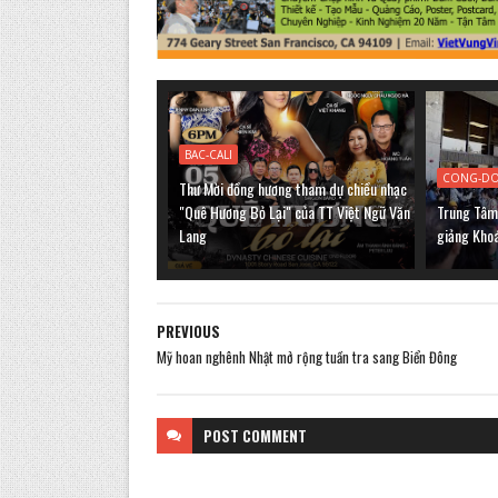
BAC-CALI
CONG-D
Thư Mời đồng hương tham dự chiều nhạc
"Quê Hương Bỏ Lại" của TT Việt Ngữ Văn
Trung Tâm 
Lang
giảng Kho
PREVIOUS
Mỹ hoan nghênh Nhật mở rộng tuần tra sang Biển Đông
POST
COMMENT