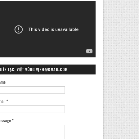
LIÊN LẠC: VIỆT VÙNG VỊNH@GMAIL.COM
ame
mail
*
essage
*