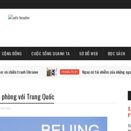
T CỘNG ĐỒNG
CUỘC SỐNG QUANH TA
SƠ ĐỒ WEB
ĐỌC SÁCH
n tranh Ukraine
Nguy cơ tái nhiễm của những người đã mắc
PHAN-TICH
 phòng với Trung Quốc
S
hoi-su
P
Sa
Mã