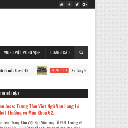
VIDEO VIỆT VÙNG VỊNH
QUẢNG CÁO
 Covid-19
Xe Tăng Gepard Mà Đức Cung Cấp Cho Ukraine C
PHAN-TICH
TIN NỔI BẬT
an Jose: Trung Tâm Việt Ngữ Văn Lang Lễ
hát Thưởng và Mãn Khoá 62.
n Jose: Trung Tâm Việt Ngữ Văn Lang Lễ Phát Thưởng và
n Khoá 62. (VVV) Đông đảo phụ huynh và học sinh cùng