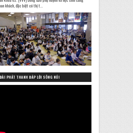
an khách, đặc biệt có thị t...
ĐÀI PHÁT THANH ĐÁP LỜI SÔNG NÚI