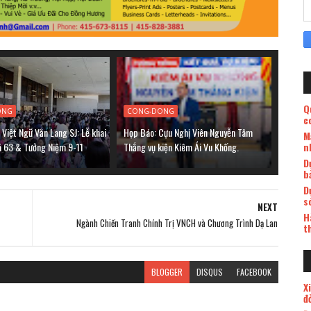
Q
ONG
CONG-DONG
c
Việt Ngữ Văn Lang SJ: Lễ khai
Họp Báo: Cựu Nghị Viên Nguyễn Tâm
M
á 63 & Tưởng Niệm 9-11
Thắng vụ kiện Kiêm Ái Vu Khống.
n
D
b
D
s
NEXT
H
Ngành Chiến Tranh Chính Trị VNCH và Chương Trình Dạ Lan
t
BLOGGER
DISQUS
FACEBOOK
X
đ