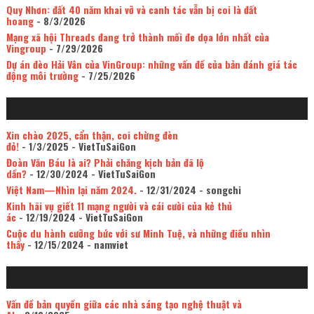
Quy Nhơn: đất 40 năm khai vỡ và canh tác vẫn bị coi là đất
hoang
- 8/3/2026
Mạng xã hội Threads đang trở thành mối đe dọa lớn nhất của
Vingroup
- 7/29/2026
Dự án đèo Hải Vân của VinGroup: những vấn đề của bản đánh giá tác
động môi trường
- 7/25/2026
Xin chào 2025, cẩn thận, coi chừng đèn
đỏ!
- 1/3/2025
- VietTuSaiGon
Đoàn Văn Báu là ai? Phải chăng kịch bản đã lộ
dần?
- 12/30/2024
- VietTuSaiGon
Việt Nam—Nhìn lại năm 2024.
- 12/31/2024
- songchi
Kinh hãi vụ giết 11 mạng người và cái cười của kẻ thủ
ác
- 12/19/2024
- VietTuSaiGon
Cuộc du hành cưỡng bức với sư Minh Tuệ, và những điều nhìn
thấy
- 12/15/2024
- namviet
Vấn đề bản quyền giữa các nhà sáng tạo nghệ thuật và