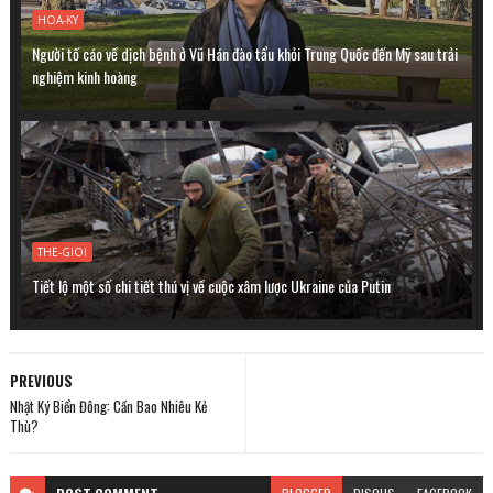
HOA-KY
Người tố cáo về dịch bệnh ở Vũ Hán đào tẩu khỏi Trung Quốc đến Mỹ sau trải
nghiệm kinh hoàng
THE-GIOI
Tiết lộ một số chi tiết thú vị về cuộc xâm lược Ukraine của Putin
PREVIOUS
Nhật Ký Biển Đông: Cần Bao Nhiêu Kẻ
Thù?