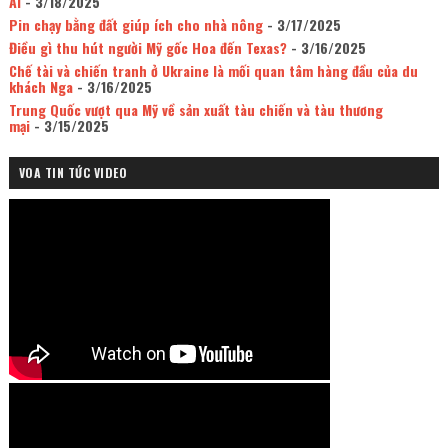
AI
- 3/18/2025
Pin chạy bằng đất giúp ích cho nhà nông
- 3/17/2025
Điều gì thu hút người Mỹ gốc Hoa đến Texas?
- 3/16/2025
Chế tài và chiến tranh ở Ukraine là mối quan tâm hàng đầu của du
khách Nga
- 3/16/2025
Trung Quốc vượt qua Mỹ về sản xuất tàu chiến và tàu thương
mại
- 3/15/2025
VOA TIN TỨC VIDEO