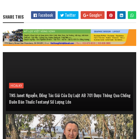
Facebook
Twitter
Google+
SHARE THIS
HOA-KY
TNS Janet Nguyễn, Đồng Tác Giả Của Dự Luật AB 701 Được Thông Qua Chống
Buôn Bán Thuốc Fentanyl Số Lượng Lớn