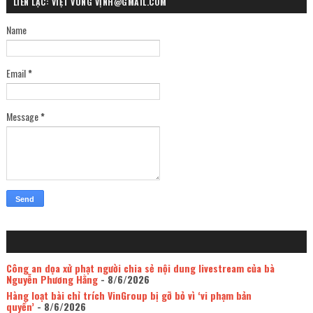
LIÊN LẠC: VIỆT VÙNG VỊNH@GMAIL.COM
Name
Email
*
Message
*
Công an dọa xử phạt người chia sẻ nội dung livestream của bà
Nguyễn Phương Hằng
- 8/6/2026
Hàng loạt bài chỉ trích VinGroup bị gỡ bỏ vì ‘vi phạm bản
quyền’
- 8/6/2026