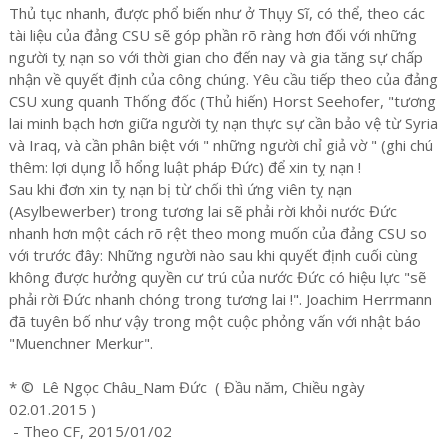
Thủ tục nhanh, được phổ biến như ở Thụy Sĩ, có thể, theo các
tài liệu của đảng CSU sẽ góp phần rõ ràng hơn đối với những
người tỵ nạn so với thời gian cho đến nay và gia tăng sự chấp
nhận về quyết định của công chúng. Yêu cầu tiếp theo của đảng
CSU xung quanh Thống đốc (Thủ hiến) Horst Seehofer, "tương
lai minh bạch hơn giữa người tỵ nạn thực sự cần bảo vệ từ Syria
và Iraq, và cần phân biệt với " những người chỉ giả vờ " (ghi chú
thêm: lợi dụng lỗ hổng luật pháp Đức) để xin tỵ nạn !
Sau khi đơn xin tỵ nạn bị từ chối thì ứng viên tỵ nạn
(Asylbewerber) trong tương lai sẽ phải rời khỏi nước Đức
nhanh hơn một cách rõ rệt theo mong muốn của đảng CSU so
với trước đây: Những người nào sau khi quyết định cuối cùng
không được hưởng quyền cư trú của nước Đức có hiệu lực "sẽ
phải rời Đức nhanh chóng trong tương lai !". Joachim Herrmann
đã tuyên bố như vậy trong một cuộc phỏng vấn với nhật báo
"Muenchner Merkur".
* © Lê Ngọc Châu_Nam Đức ( Đầu năm, Chiều ngày
02.01.2015 )
- Theo CF, 2015/01/02