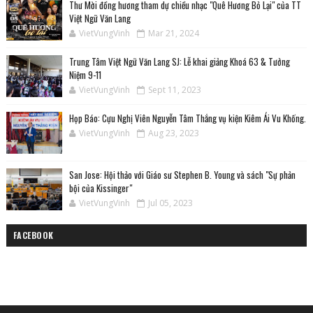
Thư Mời đồng hương tham dự chiều nhạc "Quê Hương Bỏ Lại" của TT
Việt Ngữ Văn Lang
VietVungVinh
Mar 21, 2024
Trung Tâm Việt Ngữ Văn Lang SJ: Lễ khai giảng Khoá 63 & Tưởng
Niệm 9-11
VietVungVinh
Sept 11, 2023
Họp Báo: Cựu Nghị Viên Nguyễn Tâm Thắng vụ kiện Kiêm Ái Vu Khống.
VietVungVinh
Aug 23, 2023
San Jose: Hội thảo với Giáo sư Stephen B. Young và sách "Sự phản
bội của Kissinger"
VietVungVinh
Jul 05, 2023
FACEBOOK