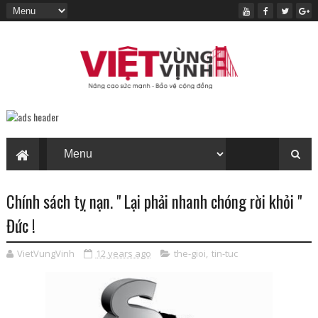
Chính sách tỵ nạn. " Lại phải nhanh chóng rời khỏi "
Đức !
VietVungVinh
12 years ago
the-gioi
,
tin-tuc