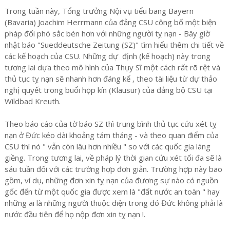
Trong tuần này, Tổng trưởng Nội vụ tiểu bang Bayern
(Bavaria) Joachim Herrmann của đảng CSU công bố một biện
pháp đối phó sắc bén hơn với những người tỵ nạn - Bây giờ
nhật báo "Sueddeutsche Zeitung (SZ)" tìm hiểu thêm chi tiết về
các kế hoạch của CSU. Những dự định (kế hoạch) này trong
tương lai dựa theo mô hình của Thụy Sĩ một cách rất rõ rệt và
thủ tục tỵ nạn sẽ nhanh hơn đáng kể , theo tài liệu từ dự thảo
nghị quyết trong buổi họp kín (Klausur) của đảng bộ CSU tại
Wildbad Kreuth.
Theo báo cáo của tờ báo SZ thì trung bình thủ tục cứu xét tỵ
nạn ở Đức kéo dài khoảng tám tháng - và theo quan điểm của
CSU thì nó " vẫn còn lâu hơn nhiều " so với các quốc gia láng
giềng. Trong tương lai, về pháp lý thời gian cứu xét tối đa sẽ là
sáu tuần đối với các trường hợp đơn giản. Trường hợp này bao
gồm, ví dụ, những đơn xin tỵ nạn của đương sự nào có nguồn
gốc đến từ một quốc gia được xem là "đất nước an toàn " hay
những ai là những người thuộc diện trong đó Đức không phải là
nước đầu tiên để họ nộp đơn xin tỵ nạn !.