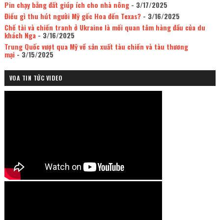
Pin chạy bằng đất giúp ích cho nhà nông
- 3/17/2025
Điều gì thu hút người Mỹ gốc Hoa đến Texas?
- 3/16/2025
Chế tài và chiến tranh ở Ukraine là mối quan tâm hàng đầu của du
khách Nga
- 3/16/2025
Trung Quốc vượt qua Mỹ về sản xuất tàu chiến và tàu thương
mại
- 3/15/2025
VOA TIN TỨC VIDEO