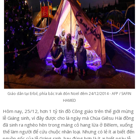
Giáo dân tại Erbil, phía bắc Irak đón Noël đêm 24/12/2014 - AFP / SAFIN
HAMED
Hôm nay, 25/12, hơn 1 tỷ tín đồ Công giáo trên thế giới mừng
lễ Giáng sinh, vì đây được cho là ngày mà Chúa Giêsu Hài đồng
đã sinh ra nghèo hèn trong máng cỏ hang lừa ở Bêlem, xuống
thế làm người để cứu chuộc nhân loại. Nhưng có lẻ ít ai biết đến
nguồn gốc của lễ Giáng sinh, hay đúng hơn là ít ai biết ngày lễ