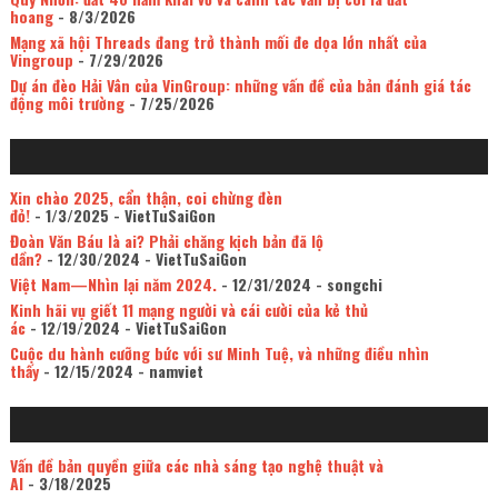
hoang
- 8/3/2026
Mạng xã hội Threads đang trở thành mối đe dọa lớn nhất của
Vingroup
- 7/29/2026
Dự án đèo Hải Vân của VinGroup: những vấn đề của bản đánh giá tác
động môi trường
- 7/25/2026
Xin chào 2025, cẩn thận, coi chừng đèn
đỏ!
- 1/3/2025
- VietTuSaiGon
Đoàn Văn Báu là ai? Phải chăng kịch bản đã lộ
dần?
- 12/30/2024
- VietTuSaiGon
Việt Nam—Nhìn lại năm 2024.
- 12/31/2024
- songchi
Kinh hãi vụ giết 11 mạng người và cái cười của kẻ thủ
ác
- 12/19/2024
- VietTuSaiGon
Cuộc du hành cưỡng bức với sư Minh Tuệ, và những điều nhìn
thấy
- 12/15/2024
- namviet
Vấn đề bản quyền giữa các nhà sáng tạo nghệ thuật và
AI
- 3/18/2025