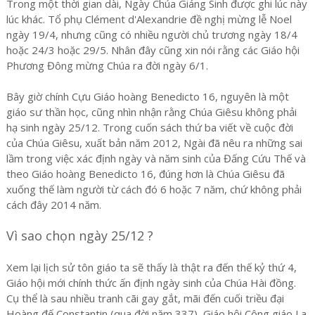
Trong một thời gian dài, Ngày Chúa Giáng Sinh được ghi lúc này
lúc khác. Tổ phụ Clément d'Alexandrie đề nghị mừng lễ Noel
ngày 19/4, nhưng cũng có nhiều người chủ trương ngày 18/4
hoặc 24/3 hoặc 29/5. Nhân đây cũng xin nói rằng các Giáo hội
Phương Đông mừng Chúa ra đời ngày 6/1.
Bây giờ chính Cựu Giáo hoàng Benedicto 16, nguyên là một
giáo sư thần học, cũng nhìn nhận rằng Chúa Giêsu không phải
hạ sinh ngày 25/12. Trong cuốn sách thứ ba viết về cuộc đời
của Chúa Giêsu, xuất bản năm 2012, Ngài đã nêu ra những sai
lầm trong việc xác định ngày và năm sinh của Đấng Cứu Thế và
theo Giáo hoàng Benedicto 16, đúng hơn là Chúa Giêsu đã
xuống thế làm người từ cách đó 6 hoặc 7 năm, chứ không phải
cách đây 2014 năm.
Vì sao chọn ngày 25/12 ?
Xem lại lịch sử tôn giáo ta sẽ thấy là thật ra đến thế kỷ thứ 4,
Giáo hội mới chính thức ấn định ngày sinh của Chúa Hài đồng.
Cụ thể là sau nhiều tranh cãi gay gắt, mãi đến cuối triều đại
Hoàng đế Constantin (qua đời năm 337), Giáo hội Công giáo La