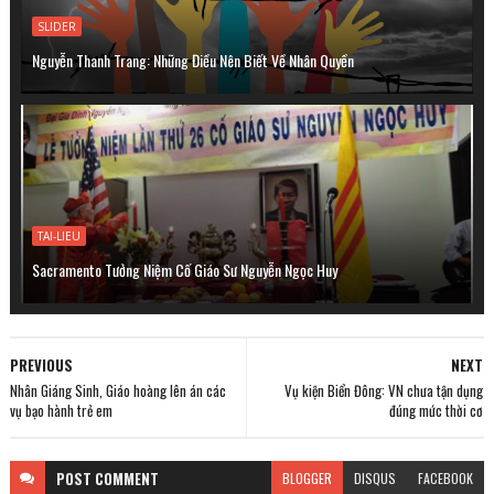
SLIDER
Nguyễn Thanh Trang: Những Điều Nên Biết Về Nhân Quyền
TAI-LIEU
Sacramento Tưởng Niệm Cố Giáo Sư Nguyễn Ngọc Huy
PREVIOUS
NEXT
Nhân Giáng Sinh, Giáo hoàng lên án các
Vụ kiện Biển Đông: VN chưa tận dụng
vụ bạo hành trẻ em
đúng mức thời cơ
POST
COMMENT
BLOGGER
DISQUS
FACEBOOK