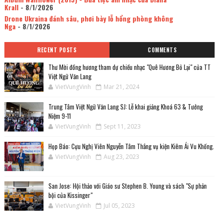
Krall
- 8/1/2026
Drone Ukraina đánh sâu, phơi bày lỗ hổng phòng không
Nga
- 8/1/2026
RECENT POSTS
COMMENTS
Thư Mời đồng hương tham dự chiều nhạc "Quê Hương Bỏ Lại" của TT
Việt Ngữ Văn Lang
VietVungVinh
Mar 21, 2024
Trung Tâm Việt Ngữ Văn Lang SJ: Lễ khai giảng Khoá 63 & Tưởng
Niệm 9-11
VietVungVinh
Sept 11, 2023
Họp Báo: Cựu Nghị Viên Nguyễn Tâm Thắng vụ kiện Kiêm Ái Vu Khống.
VietVungVinh
Aug 23, 2023
San Jose: Hội thảo với Giáo sư Stephen B. Young và sách "Sự phản
bội của Kissinger"
VietVungVinh
Jul 05, 2023