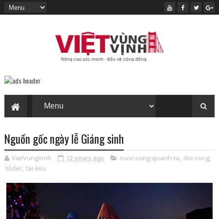
Nguồn gốc ngày lễ Giáng sinh
VietVungVinh
12 years ago
cuoc-song-quanh-ta
,
doi-song
,
slider
,
tai-lieu