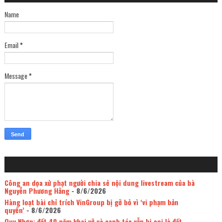
Name
Email
*
Message
*
Công an dọa xử phạt người chia sẻ nội dung livestream của bà
Nguyễn Phương Hằng
- 8/6/2026
Hàng loạt bài chỉ trích VinGroup bị gỡ bỏ vì ‘vi phạm bản
quyền’
- 8/6/2026
Quy Nhơn: đất 40 năm khai vỡ và canh tác vẫn bị coi là đất