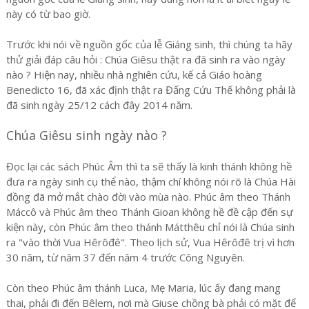
này có từ bao giờ.
Trước khi nói về nguồn gốc của lễ Giáng sinh, thì chúng ta hãy
thử giải đáp câu hỏi : Chúa Giêsu thật ra đã sinh ra vào ngày
nào ? Hiện nay, nhiều nhà nghiên cứu, kể cả Giáo hoàng
Benedicto 16, đã xác định thật ra Đấng Cứu Thế không phải là
đã sinh ngày 25/12 cách đây 2014 năm.
Chúa Giêsu sinh ngày nào ?
Đọc lại các sách Phúc Âm thì ta sẽ thấy là kinh thánh không hề
đưa ra ngày sinh cụ thể nào, thậm chí không nói rõ là Chúa Hài
đồng đã mở mắt chào đời vào mùa nào. Phúc âm theo Thánh
Máccô và Phúc âm theo Thánh Gioan không hề đề cập đến sự
kiện này, còn Phúc âm theo thánh Mátthêu chỉ nói là Chúa sinh
ra "vào thời Vua Hêrôđê". Theo lịch sử, Vua Hêrôđê trị vì hơn
30 năm, từ năm 37 đến năm 4 trước Công Nguyên.
Còn theo Phúc âm thánh Luca, Mẹ Maria, lúc ấy đang mang
thai, phải đi đến Bêlem, nơi mà Giuse chồng bà phải có mặt để