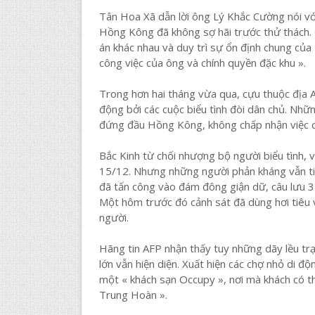
Tân Hoa Xã dẫn lời ông Lý Khắc Cường nói vớ
Hồng Kông đã không sợ hãi trước thử thách. 
án khác nhau và duy trì sự ổn định chung c
công việc của ông và chính quyền đặc khu ».
Trong hơn hai tháng vừa qua, cựu thuộc địa
động bởi các cuộc biểu tình đòi dân chủ. Nhữ
đứng đầu Hồng Kông, không chấp nhận việc cá
Bắc Kinh từ chối nhượng bộ người biểu tình, v
15/12. Nhưng những người phản kháng vẫn ti
đã tấn công vào đám đông giận dữ, câu lưu 37 
Một hôm trước đó cảnh sát đã dùng hơi tiêu và
người.
Hãng tin AFP nhận thấy tuy những dãy lều trại
lớn vẫn hiện diện. Xuất hiện các chợ nhỏ di đ
một « khách sạn Occupy », nơi mà khách có th
Trung Hoàn ».