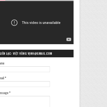
LIÊN LẠC: VIỆT VÙNG VỊNH@GMAIL.COM
ame
mail
*
essage
*