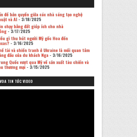
ấn đề bản quyền giữa các nhà sáng tạo nghệ
huật và AI
- 3/18/2025
in chạy bằng đất giúp ích cho nhà
ông
- 3/17/2025
iều gì thu hút người Mỹ gốc Hoa đến
exas?
- 3/16/2025
hế tài và chiến tranh ở Ukraine là mối quan tâm
àng đầu của du khách Nga
- 3/16/2025
rung Quốc vượt qua Mỹ về sản xuất tàu chiến và
àu thương mại
- 3/15/2025
VOA TIN TỨC VIDEO