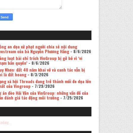
ông an dọa xử phạt người chia sẻ nội dung
ivestream của bà Nguyễn Phương Hằng
- 8/6/2026
àng loạt bài chỉ trích VinGroup bị gỡ bỏ vì ‘vi
hạm bản quyền’
- 8/6/2026
uy Nhơn: đất 40 năm khai vỡ và canh tác vẫn bị
oi là đất hoang
- 8/3/2026
ạng xã hội Threads đang trở thành mối đe dọa lớn
hất của Vingroup
- 7/29/2026
ự án đèo Hải Vân của VinGroup: những vấn đề của
ản đánh giá tác động môi trường
- 7/25/2026
ading...