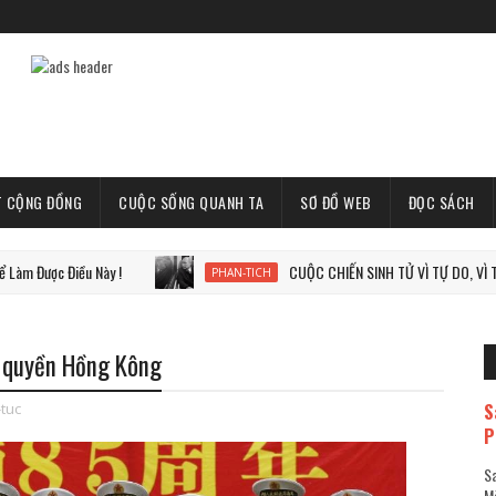
T CỘNG ĐỒNG
CUỘC SỐNG QUANH TA
SƠ ĐỒ WEB
ĐỌC SÁCH
 Điều Này !
CUỘC CHIẾN SINH TỬ VÌ TỰ DO, VÌ THẾ GIỚI 
PHAN-TICH
h quyền Hồng Kông
S
-tuc
P
Sa
Mã