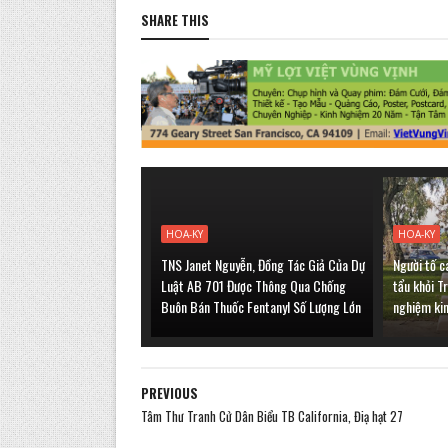
SHARE THIS
HOA-KY
HOA-KY
TNS Janet Nguyễn, Đồng Tác Giả Của Dự
Người tố c
Luật AB 701 Được Thông Qua Chống
tẩu khỏi T
Buôn Bán Thuốc Fentanyl Số Lượng Lớn
nghiệm ki
PREVIOUS
Tâm Thư Tranh Cử Dân Biểu TB California, Điạ hạt 27