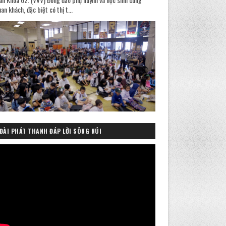
an khách, đặc biệt có thị t...
ĐÀI PHÁT THANH ĐÁP LỜI SÔNG NÚI