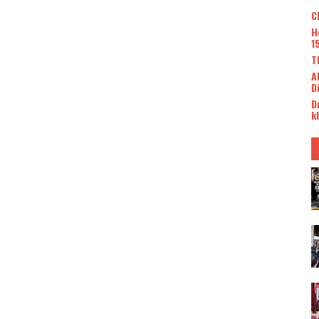
C
H
1
T
A
D
D
k