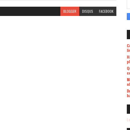
BLOGGER
DISQUS
FACEBOOK
C
l
H
p
Q
c
M
n
D
b
Lo