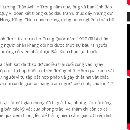
i Lương Chấn Anh: « Trong năm qua, ông và ban lãnh đạo
Quý vị đoàn kết trong cuộc đấu tranh, thúc đẩy những dự
ủa Hồng Kông. Chính quyền trung ương hoan nghênh toàn bộ
 Anh được trao trả cho Trung Quốc năm 1997 đã bị chấn
ng người phản kháng đòi hỏi được thực sự bầu ra người
c ứng cử viên phải được Bắc Kinh chọn lựa trước.
à cảnh sát đã tháo dỡ các lều trại cuối cùng vào ngày
ếp tục tụ họp buổi tối trên đường phố. Hôm qua, cảnh sát
người vì tụ tập bất hợp pháp và gây thiệt hại vật chất.
 dùi cui để giải tán hàng trăm người biểu tình, câu lưu 12
 tại các nút giao thông đã bị giải tỏa, nhưng các dải băng
ộng bán các kỷ vật của phong trào, và thậm chí còn có cả
ể qua đêm trong lều để trải nghiệm cảm giác « Chiếm lĩnh