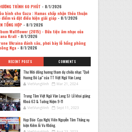
HƯƠNG TRÌNH 60 PHÚT
- 8/1/2026
òa bình cho Gaza : Hamas chấp nhận thỏa thuận
5 điểm và đặt điều kiện giải giáp
- 8/1/2026
IN TỔNG HỢP
- 8/1/2026
lbum Wallflower (2015) - Bữa tiệc âm nhạc của
iana Krall
- 8/1/2026
rone Ukraina đánh sâu, phơi bày lỗ hổng phòng
hông Nga
- 8/1/2026
RECENT POSTS
COMMENTS
Thư Mời đồng hương tham dự chiều nhạc "Quê
Hương Bỏ Lại" của TT Việt Ngữ Văn Lang
VietVungVinh
Mar 21, 2024
Trung Tâm Việt Ngữ Văn Lang SJ: Lễ khai giảng
Khoá 63 & Tưởng Niệm 9-11
VietVungVinh
Sept 11, 2023
Họp Báo: Cựu Nghị Viên Nguyễn Tâm Thắng vụ
kiện Kiêm Ái Vu Khống.
VietVungVinh
Aug 23, 2023