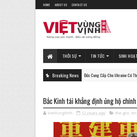
HOME
ABOUT US
CONTACT US
THỜI SỰ
TIN TỨC
SINH HOẠ
Xe Tăng Gepard Mà Đức Cung Cấp Cho Ukraine Có Thể Làm Được
Breaking News
PHAN-TICH
Bắc Kinh tái khẳng định ủng hộ chín
VietVungVinh
12 years ago
the-gioi
,
tin