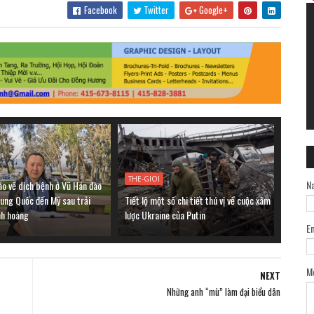
Facebook
Twitter
Google+
THE-GIOI
N
áo về dịch bệnh ở Vũ Hán đào
rung Quốc đến Mỹ sau trải
Tiết lộ một số chi tiết thú vị về cuộc xâm
nh hoàng
lược Ukraine của Putin
E
M
NEXT
Những anh “mù” làm đại biểu dân