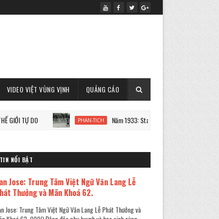
VIDEO VIỆT VÙNG VỊNH
QUẢNG CÁO
TỰ DO
Năm 1933: Staline tàn sát 7 triệu người Ukraine
PHAN-TICH
TIN NỔI BẬT
an Jose: Trung Tâm Việt Ngữ Văn Lang Lễ
hát Thưởng và Mãn Khoá 62.
n Jose: Trung Tâm Việt Ngữ Văn Lang Lễ Phát Thưởng và
n Khoá 62. (VVV) Đông đảo phụ huynh và học sinh cùng