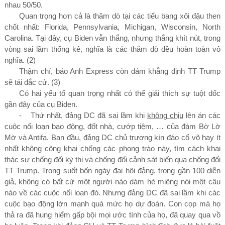
nhau
50/50
.
Quan trọng hơn cả là thăm dò tại các tiểu bang xôi đậu then
chốt nhất: Florida, Pennsylvania, Michigan, Wisconsin, North
Carolina. Tại đây, cụ Biden vẫn thắng, nhưng thắng khít nút, trong
vòng sai lầm thống kê, nghĩa là các thăm dò đều hoàn toàn vô
nghĩa.
(2)
Thậm chí, báo Anh Express
còn dám khẳng định TT Trump
sẽ tái đắc cử.
(3)
Có hai yếu tố quan trọng nhất có thể giải thích sự tuột dốc
gần đây của cụ Biden.
-
Thứ nhất, đảng DC đã sai lầm khi
không chịu
lên án các
cuộc nổi loạn bạo động, đốt nhà, cướp tiệm, … của đám Bờ Lờ
Mờ và Antifa. Ban đầu, đảng DC chủ trương kín đáo cổ võ hay ít
nhất không công khai chống các phong trào này, tìm cách khai
thác sự chống đối kỳ thị và chống đối cảnh sát biến qua chống đối
TT Trump. Trong suốt bốn ngày đại hội đảng, trong gần
100
diễn
giả, không có bất cứ một người nào dám hé miệng nói một câu
nào về các cuộc nổi loạn đó. Nhưng đảng DC đã sai lầm khi các
cuộc bạo động lớn mạnh quá mức họ dự đoán. Con cọp mà họ
thả ra đã hung hiểm gấp bội mọi ước tính của họ, đã quay qua vồ