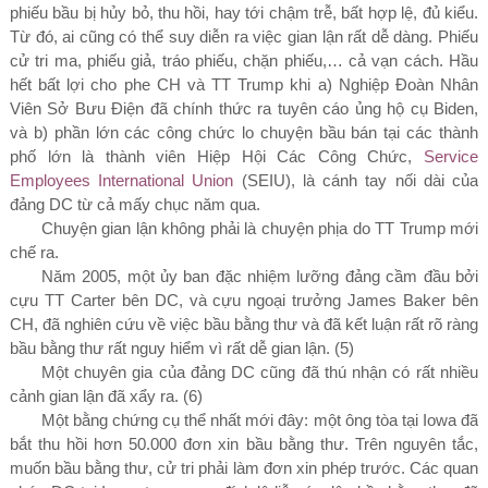
phiếu bầu bị hủy bỏ, thu hồi, hay tới chậm trễ, bất hợp lệ, đủ kiểu.
Từ đó, ai cũng có thể suy diễn ra việc gian lận rất dễ dàng. Phiếu
cử tri ma, phiếu giả, tráo phiếu, chặn phiếu,… cả vạn cách. Hầu
hết bất lợi cho phe CH và TT Trump khi
a)
Nghiệp Đoàn Nhân
Viên Sở Bưu Điện đã chính thức ra tuyên cáo ủng hộ cụ Biden
,
và b)
phần lớn các công chức lo chuyện bầu bán tại các thành
phố lớn là thành viên Hiệp Hội Các Công Chức,
Service
Employees International Union
(SEIU)
, là cánh tay nối dài của
đảng DC từ cả mấy chục năm qua.
Chuyện gian lận không phải là chuyện phịa do TT Trump mới
chế ra.
Năm
2005,
một ủy ban đặc nhiệm lưỡng đảng cầm đầu bởi
cựu TT Carter bên DC, và cựu ngoại trưởng James Baker bên
CH, đã nghiên cứu về việc bầu bằng thư và đã kết luận rất rõ ràng
bầu bằng thư rất nguy hiểm vì rất dễ gian lận.
(5)
Một chuyên gia của đảng DC cũng đã thú nhận có rất nhiều
cảnh gian lận đã xẩy ra.
(6)
M
ột bằng chứng cụ thể nhất mới đây: một ông tòa tại Iowa đã
bắt thu hồi hơn
50.000
đơn xin bầu bằng thư. Trên nguyên tắc,
muốn bầu bằng thư, cử tri phải làm đơn xin phép trước. Các quan