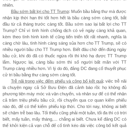
nhiên.
Bầu sớm bất lợi cho TT Trump
: Muốn bầu bằng thư mà được
nhận kịp thời hạn thì tốt hơn hết là bầu càng sớm càng tốt, bắt
đầu từ cả tháng trước càng tốt. Bầu sớm sao lại bất lợi cho TT
Trump? Chỉ vì tình hình chống dịch có vẻ ngày càng khả quan,
kèm theo tình hình kinh tế cũng tiến triển tốt rất nhanh, nghĩa là
càng chờ lâu, tình hình càng sáng sủa hơn cho TT Trump, sẽ có
nhiều người bầu cho TT Trump hơn.
Biết đâu chờ đến đúng ngày
bầu cử, khi đó đã có thuốc ngừa rồi thì khó hạ được TT Trump
lắm.
Ngược lại, càng bầu sớm thì số người bất mãn với TT
Trump càng nhiều hơn. Vì lý do đó, đảng DC đang cố thuyết phục
cử tri bầu bằng thư càng sớm càng tốt.
Trễ nãi trong việc đếm phiếu và công bố kết quả
: việc trễ nãi
là chuyện ngay cả Sở Bưu Điện đã cảnh báo rồi: họ không đủ
phương tiện máy móc và vận chuyển, và nhân sự để có thể nhận
cả trăm triệu phiếu bầu cử, rồi chuyển qua cơ quan kiểm phiếu
nào đó, để có thể kiểm phiếu kịp thời. Cho tới nay, không ai biết
sẽ chậm trễ bao lâu. Tối thiểu cũng phải một tuần, tối đa thì có trời
biết, mấy tuần, mấy tháng,… chẳng ai biết. Chưa kể đảng DC có
thể khởi kiện cả vạn chỗ để cố tình kéo dài việc công bố kết quả