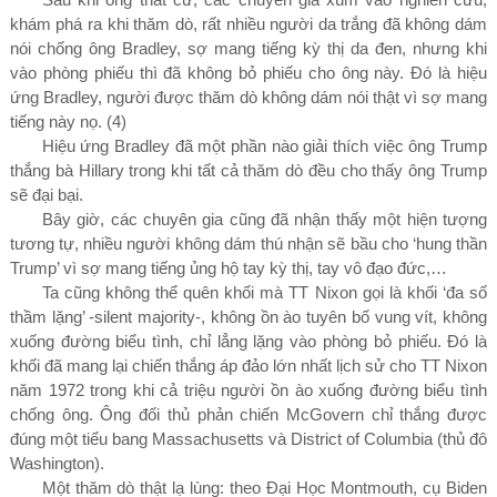
khám phá ra khi thăm dò, rất nhiều người da trắng đã không dám
nói chống ông Bradley, sợ mang tiếng kỳ thị da đen, nhưng khi
vào phòng phiếu thì đã không bỏ phiếu cho ông này. Đó là hiệu
ứng Bradley, người được thăm dò không dám nói thật vì sợ mang
tiếng này nọ.
(4)
Hiệu ứng Bradley đã một phần nào giải thích việc ông Trump
thắng bà Hillary trong khi tất cả thăm dò đều cho thấy ông Trump
sẽ đại bại.
Bây giờ, các chuyên gia cũng đã nhận thấy một hiện tượng
tương tự, nhiều người không dám thú nhận sẽ bầu cho ‘hung thần
Trump’ vì sợ mang tiếng ủng hộ tay kỳ thị, tay vô đạo đức,…
Ta cũng không thể quên khối mà TT Nixon gọi là khối ‘đa số
thầm lặng’ -silent majority-, không ồn ào tuyên bố vung vít, không
xuống đường biểu tình, chỉ lẳng lặng vào phòng bỏ phiếu. Đó là
khối đã mang lại chiến thắng áp đảo lớn nhất lịch sử cho TT Nixon
năm
1972
trong khi cả triệu người ồn ào xuống đường biểu tình
chống ông
. Ông đối thủ phản chiến McGovern chỉ thắng được
đúng một tiểu bang Massachusetts và District of Columbia (thủ đô
Washington).
Một thăm dò thật lạ lùng: theo Đại Học Montmouth, cụ Biden