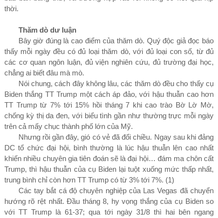
thời.
Thăm dò dư luận
Bây giờ đúng là cao điểm của thăm dò. Quý độc giả đọc báo
thấy mỗi ngày đều có đủ loại thăm dò, với đủ loại con số, từ đủ
các cơ quan ngôn luận, đủ viện nghiên cứu, đủ trường đại học,
chẳng ai biết đâu mà mò.
Nói chung, cách đây không lâu, các thăm dò đều cho thấy cụ
Biden thắng TT Trump một cách áp đảo, với hậu thuẫn cao hơn
TT Trump từ
7%
tới
15%
hồi tháng
7
khi cao trào Bờ Lờ Mờ,
chống kỳ thị da đen, với biểu tình gần như thường trực mỗi ngày
trên cả mấy chục thành phố lớn của Mỹ.
Nhưng rồi gần đây, gió có vẻ đã đổi chiều. Ngay sau khi đảng
DC tổ chức đại hội, bình thường là lúc hậu thuẫn lên cao nhất
khiến nhiều chuyên gia tiên đoán sẽ là đại hội… đám ma chôn cất
Trump, thì hậu thuẫn của cụ Biden lại tuột xuống mức thấp nhất,
trung bình chỉ còn hơn TT Trump có từ
3%
tới
7%
.
(1)
Các tay bắt cá độ chuyên nghiệp của Las Vegas đã chuyển
hướng rõ rệt nhất.
Đầu tháng
8
, hy vọng thắng của cụ Biden so
với TT Trump là
61-37
; qua tới ngày
31/8
thì hai bên ngang