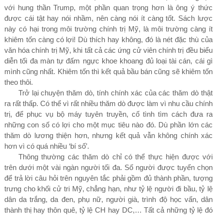
với hung thần Trump, một phần quan trọng hơn là ông ý thức
được cái tật hay nói nhầm, nên càng nói ít càng tốt. Sách lược
này có hại trong môi trường chính trị Mỹ, là môi trường càng ít
khiêm tốn càng có lợi
!
Dù thích hay không, đó là nét đặc thù của
văn hóa chính trị Mỹ, khi tất cả các ứng cử viên chính trị đều biểu
diễn tối đa màn tự đấm ngực khoe khoang đủ loại tài cán, cái gì
mình cũng nhất. Khiêm tốn thì kết quả bầu bán cũng sẽ khiêm tốn
theo thôi.
Trở lại chuyện thăm dò, tính chính xác của các thăm dò thật
ra rất thấp. Có thể vì rất nhiều thăm dò được làm vì nhu cầu chính
trị, để phục vụ bộ máy tuyên truyền, cố tình tìm cách đưa ra
những con số có lợi cho một mục tiêu nào đó. Dù phần lớn các
thăm dò lương thiện hơn, nhưng kết quả vẫn không chính xác
hơn vì có quá nhiều ‘bí số’.
Thông thường các thăm dò chỉ có thể thực hiện được với
trên dưới một vài ngàn người tối đa. Số người được tuyển chọn
để trả lời câu hỏi trên nguyên tắc phải gồm đủ thành phần, tượng
trưng cho khối cử tri Mỹ, chẳng hạn, như tỷ lệ người đi bầu, tỷ lệ
dân da trắng, da đen, phụ nữ, người già, trình độ học vấn, dân
thành thị hay thôn quê, tỷ lệ CH hay DC,… Tất cả những tỷ lệ đó