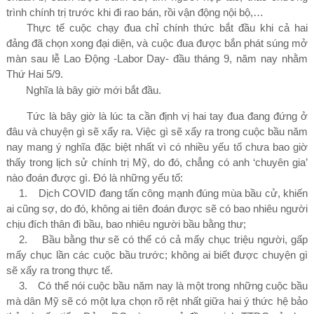
trình chính trị trước khi đi rao bán, rồi vận động nội bộ,…
Thực tế cuộc chạy đua chỉ chính thức bắt đầu khi cả hai
đảng đã chọn xong đại diện, và cuộc đua được bắn phát súng mở
màn sau lễ Lao Động -Labor Day- đầu tháng
9
, năm nay nhằm
Thứ Hai
5/9
.
Nghĩa là bây giờ mới bắt đầu.
Tức là bây giờ là lúc ta cần định vị hai tay đua đang đứng ở
đâu và chuyện gì sẽ xẩy ra.
V
iệc gì sẽ xẩy ra
trong cuộc bầu
năm
nay mang ý nghĩa đặc biệt nhất vì có
nhi
ều yếu tố chưa bao giờ
thấy trong lịch sử chính trị Mỹ, do đó, chẳng có anh ‘chuyên gia’
nào đoán được gì. Đó là những yếu tố:
1.
Dịch COVID đang tấn công mạnh đúng mùa bầu cử, khiến
ai cũng sợ, do đó, không ai tiên đoán được sẽ có bao nhiêu người
chịu đích thân đi bầu, bao nhiêu người bầu bằng thư;
2.
Bầu bằng thư sẽ có thể có cả mấy chục triệu người, gấp
mấy chục lần các cuộc bầu trước; không ai biết được chuyện gì
sẽ xẩy ra trong thực tế.
3.
C
ó thể nói cuộc bầu năm nay là một trong những cuộc bầu
mà dân Mỹ sẽ có một lựa chọn rõ rệt nhất giữa hai ý thức hệ bảo