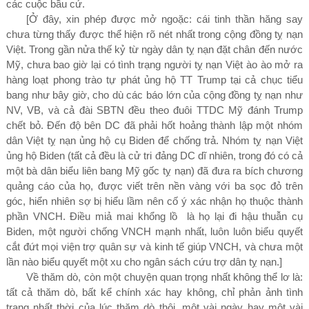
các cuộc bầu cử.
[
Ở đây, xin phép được mở ngoặc: cái tinh thần hăng say
chưa từng thấy được thể hiện rõ nét nhất trong cộng đồng tỵ nạn
Việt. Trong gần nửa thế kỷ từ ngày dân tỵ nạn đặt chân đến nước
Mỹ, chưa bao giờ lại có tình trạng người tỵ nạn Việt ào ào mở ra
hàng loạt phong trào tự phát ủng hộ TT Trump tại cả chục tiểu
bang như bây giờ, cho dù các báo lớn của cộng đồng tỵ nạn như
NV, VB, và cả đài SBTN đều theo đuôi TTDC Mỹ đánh Trump
chết bỏ. Đến độ bên DC đã phải hốt hoảng thành lập một nhóm
dân Việt tỵ nạn ủng hộ cụ Biden để chống trả. Nhóm tỵ nạn Việt
ủng hộ Biden
(
tất cả đều là cử tri đảng DC dĩ nhiên, trong đó có cả
một bà dân biểu liên bang Mỹ gốc tỵ nạn
)
đã đưa ra bích chương
quảng cáo của họ, được viết trên nền vàng với ba sọc đỏ trên
góc, hiển nhiên sợ bị hiểu lầm nên cố ý xác nhận họ thuộc thành
phần VNCH. Điều miả mai khổng lồ là họ lại đi hậu thuẫn cụ
Biden, một người chống VNCH mạnh nhất, luôn luôn biểu quyết
cắt đứt mọi viện trợ quân sự và kinh tế giúp VNCH, và chưa một
lần nào biểu quyết một xu cho ngân sách cứu trợ dân tỵ nạn.
]
Về thăm dò, còn một chuyện quan trọng nhất không thể lơ là:
tất cả thăm dò, bất kể chính xác hay không, chỉ phản ảnh tình
trạng nhất thời của lúc thăm dò thôi, một vài ngày hay một vài