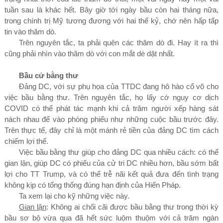
tuần sau là khác hết. Bây giờ tới ngày bầu còn hai tháng nữa,
trong chính trị Mỹ tương đương với hai thế kỷ, chớ nên hấp tấp
tin vào thăm dò.
Trên nguyên tắc, ta phải quên các thăm dò đi. Hay ít ra thì
cũng phải nhìn vào thăm dò với con mắt dè dặt nhất.
Bầu cử bằng thư
Đảng DC, với sự phụ họa của TTDC đang hô hào cổ võ cho
việc bầu bằng thư. Trên nguyên tắc, họ lấy cớ nguy cơ dịch
COVID có thể phát tác mạnh khi cả trăm người xếp hàng sát
nách nhau để vào phòng phiếu như những cuộc bầu trước đây.
Trên thực tế, đây chỉ là một mánh rẻ tiền của đảng DC tìm cách
chiếm lợi thế.
Việc bầu bằng thư giúp cho đảng DC qua nhiều cách: có thể
gian lận, giúp DC có phiếu của cử tri DC nhiều hơn, bầu sớm bất
lợi cho TT Trump, và có thể trễ nãi kết quả đưa đến tình trạng
không kịp có tổng thống đúng hạn định của Hiến Pháp.
Ta xem lại cho kỹ những việc này.
Gian lận
: Không ai chối cãi được bầu bằng thư trong thời kỳ
bầu sơ bộ vừa qua đã hết sức luộm thuộm với cả trăm ngàn