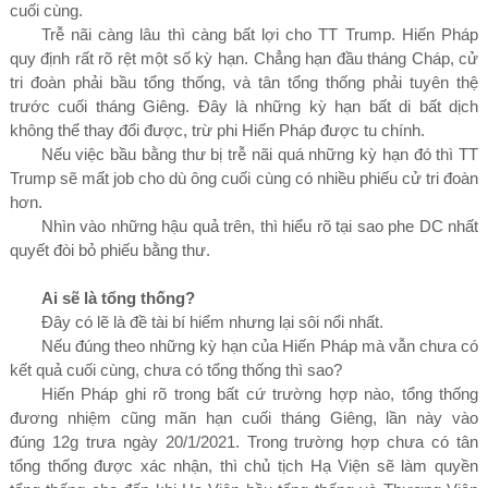
cuối cùng.
Trễ nãi càng lâu thì càng bất lợi cho TT Trump. Hiến Pháp
quy định rất rõ rệt một số kỳ hạn. Chẳng hạn đầu tháng Cháp, cử
tri đoàn phải bầu tổng thống, và tân tổng thống phải tuyên thệ
trước cuối tháng Giêng. Đây là những kỳ hạn bất di bất dịch
không thể thay đổi được, trừ phi Hiến Pháp được tu chính.
Nếu việc bầu bằng thư bị trễ nãi quá những kỳ hạn đó thì TT
Trump sẽ mất job cho dù ông cuối cùng có nhiều phiếu cử tri đoàn
hơn.
Nhìn vào những hậu quả trên, thì hiểu rõ tại sao phe DC nhất
quyết đòi bỏ phiếu bằng thư.
Ai
sẽ là tổng thống?
Đây có lẽ là đề tài bí hiểm nhưng lại sôi nổi nhất.
Nếu đúng theo những kỳ hạn của Hiến Pháp mà vẫn chưa có
kết quả cuối cùng, chưa có tổng thống thì sao?
Hiến Pháp ghi rõ trong bất cứ trường hợp nào, tổng thống
đương nhiệm cũng mãn hạn cuối tháng Giêng, lần này vào
đúng
12
g trưa ngày
20/1/2021
. Trong trường hợp chưa có tân
tổng thống được xác nhận, thì chủ tịch Hạ Viện sẽ làm quyền