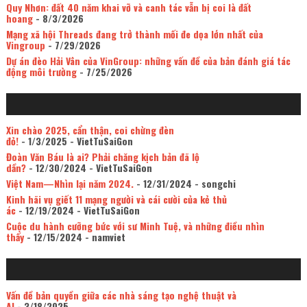
Quy Nhơn: đất 40 năm khai vỡ và canh tác vẫn bị coi là đất
hoang
- 8/3/2026
Mạng xã hội Threads đang trở thành mối đe dọa lớn nhất của
Vingroup
- 7/29/2026
Dự án đèo Hải Vân của VinGroup: những vấn đề của bản đánh giá tác
động môi trường
- 7/25/2026
Xin chào 2025, cẩn thận, coi chừng đèn
đỏ!
- 1/3/2025
- VietTuSaiGon
Đoàn Văn Báu là ai? Phải chăng kịch bản đã lộ
dần?
- 12/30/2024
- VietTuSaiGon
Việt Nam—Nhìn lại năm 2024.
- 12/31/2024
- songchi
Kinh hãi vụ giết 11 mạng người và cái cười của kẻ thủ
ác
- 12/19/2024
- VietTuSaiGon
Cuộc du hành cưỡng bức với sư Minh Tuệ, và những điều nhìn
thấy
- 12/15/2024
- namviet
Vấn đề bản quyền giữa các nhà sáng tạo nghệ thuật và
AI
- 3/18/2025