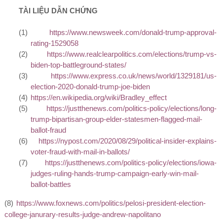
T
ÀI LIỆU DẪN CHỨNG
(1)
https://www.newsweek.com/donald-trump-approval-
rating-1529058
(2)
https://www.realclearpolitics.com/elections/trump-vs-
biden-top-battleground-states/
(3)
https://www.express.co.uk/news/world/1329181/us-
election-2020-donald-trump-joe-biden
(4)
https://en.wikipedia.org/wiki/Bradley_effect
(5)
https://justthenews.com/politics-policy/elections/long-
trump-bipartisan-group-elder-statesmen-flagged-mail-
ballot-fraud
(6)
https://nypost.com/2020/08/29/political-insider-explains-
voter-fraud-with-mail-in-ballots/
(7)
https://justthenews.com/politics-policy/elections/iowa-
judges-ruling-hands-trump-campaign-early-win-mail-
ballot-battles
(8)
https://www.foxnews.com/politics/pelosi-president-election-
college-janurary-results-judge-andrew-napolitano