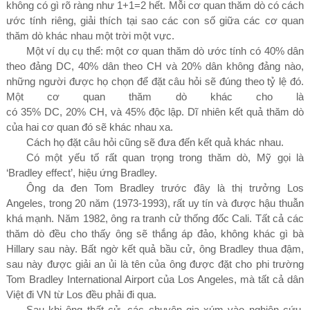
không có gì rõ ràng như
1+1=2
hết. Mỗi cơ quan thăm dò có cách
ước tính riêng, giải thích tại sao các con số giữa các cơ quan
thăm dò khác nhau một trời một vực.
Một ví dụ cụ thể: một cơ quan thăm dò ước tính có
40%
dân
theo đảng DC,
40%
dân theo CH và
20%
dân không đảng nào,
những người được họ chọn để đặt câu hỏi sẽ đúng theo tỷ lệ đó.
Một cơ quan thăm dò khác cho là
có
35%
DC,
20%
CH,
và
45%
độc lập. Dĩ nhiên kết quả thăm dò
của hai cơ quan đó sẽ khác nhau xa.
Cách họ đặt câu hỏi cũng sẽ đưa đến kết quả khác nhau.
Có một yếu tố rất quan trọng trong thăm dò, Mỹ gọi là
‘Bradley effect’, hiệu ứng Bradley.
Ông da đen Tom Bradley trước đây là thị trưởng Los
Angeles, trong
20
năm
(1973-1993),
rất uy tín và được hậu thuẫn
khá mạnh. Năm
1982
, ông ra tranh cử thống đốc Cali. Tất cả các
thăm dò đều cho thấy ông sẽ thắng áp đảo, không khác gì bà
Hillary sau này. Bất ngờ kết quả bầu cử, ông Bradley thua đậm,
sau này được giải an ủi là tên của ông được đặt cho phi trường
Tom Bradley International Airport của Los Angeles, mà tất cả dân
Việt đi VN từ Los đều phải đi qua.
Sau khi ông thất cử, các chuyên gia xúm vào nghiên cứu,