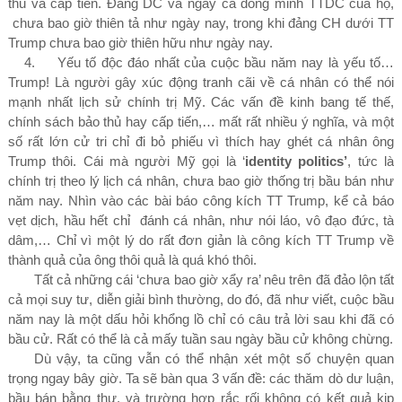
thủ và cấp tiến. Đảng DC và ngay cả đồng minh TTDC của họ,
chưa bao giờ thiên tả như ngày nay, trong khi đảng CH dưới TT
Trump chưa bao giờ thiên hữu như ngày nay.
4.
Yếu tố độc đáo nhất của cuộc bầu năm nay là yếu tố…
Trump
! L
à người gây xúc động tranh cãi về cá nhân có thể nói
mạnh nhất lịch sử chính trị Mỹ. Các vấn đề kinh bang tế thế,
chính sách bảo thủ hay cấp tiến,… mất rất nhiều ý nghĩa, và một
số rất lớn cử tri chỉ đi bỏ phiếu vì thích hay ghét cá nhân ông
Trump thôi. Cái mà người Mỹ gọi là ‘
identity politics’
, tức là
chính trị theo lý lịch cá nhân, chưa bao giờ thống trị bầu bán như
năm nay. Nhìn vào các bài báo công kích TT Trump, kể cả báo
vẹt dịch, hầu hết chỉ đánh cá nhân, như nói láo, vô đạo đức, tà
dâm,… Chỉ vì một lý do rất đơn giản là công kích TT Trump về
thành quả của ông thôi quả là quá khó thôi.
Tất cả những cái ‘chưa bao giờ xẩy ra’ nêu trên đã đảo lộn tất
cả mọi suy tư, diễn giải bình thường, do đó, đã như viết, cuộc bầu
năm nay là một dấu hỏi khổng lồ chỉ có câu trả lời sau khi đã có
bầu cử. Rất có thể là cả mấy tuần sau ngày bầu cử không chừng.
Dù vậy, ta cũng vẫn có thể nhận xét một số chuyện quan
trọng ngay bây giờ. Ta sẽ bàn qua
3
vấn đề: các thăm dò dư luận,
bầu bán bằng thư, và trường hợp rắc rối không có kết quả kịp