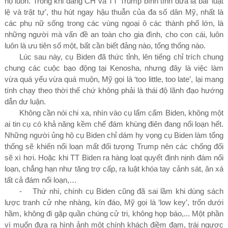
họ luôn. Trong khi đảng CH và TT Trump bình tĩnh đưa lá bài ‘luật
lệ và trật tự’, thu hút ngay hậu thuẫn của đa số dân Mỹ, nhất là
các phụ nữ sống trong các vùng ngoại ô các thành phố lớn, là
những người mà vấn đề an toàn cho gia đình, cho con cái, luôn
luôn là ưu tiên số một, bất cần biết đảng nào, tổng thống nào.
Lúc sau này, cụ Biden đã thức tỉnh, lên tiếng chỉ trích chung
chung các cuộc bạo động tại Kenosha, nhưng đây là việc làm
vừa quá yếu vừa quá muộn, Mỹ gọi là ‘too little, too late’, lại mang
tính chạy theo thời thế chứ không phải là thái độ lãnh đạo hướng
dẫn dư luận.
Không cần nói chi xa, nhìn vào cụ lẩm cẩm Biden, không một
ai tin cụ có khả năng kềm chế đám khùng điên đang nổi loạn hết.
Những người ủng hộ cụ Biden chỉ dám hy vọng cụ Biden làm tổng
thống sẽ khiến nổi loạn mất đối tượng Trump nên các chống đối
sẽ xì hơi. Hoặc khi TT Biden ra hàng loạt quyết định nịnh đám nổi
loạn, chẳng hạn như tăng trợ cấp, ra luật khóa tay cảnh sát, ân xá
tất cả đám nổi loạn,…
-
Thứ nhì, chính cụ Biden cũng đã sai lầm khi dùng sách
lược tranh cử nhẹ nhàng, kín đáo, Mỹ gọi là ‘low key’, trốn dưới
hầm, không đi gặp quần chúng cử tri, không họp báo,... Một phần
vì muốn đưa ra hình ảnh một chính khách điềm đạm, trái ngược