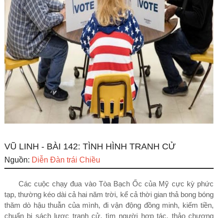
VŨ LINH - BÀI 142: TÌNH HÌNH TRANH CỬ
Nguồn:
Diễn Đàn trái Chiều
Các cuộc chạy đua vào Tòa Bạc
h
Ốc của Mỹ cực kỳ phức
tạp, thường kéo dài cả hai năm trời, kể cả thời gian thả bong bóng
thăm dò hậu thuẫn của mình, đi vận động đồng minh, kiếm tiền,
chuẩn bị sách lược tranh cử, tìm người hợp tác, thảo chương