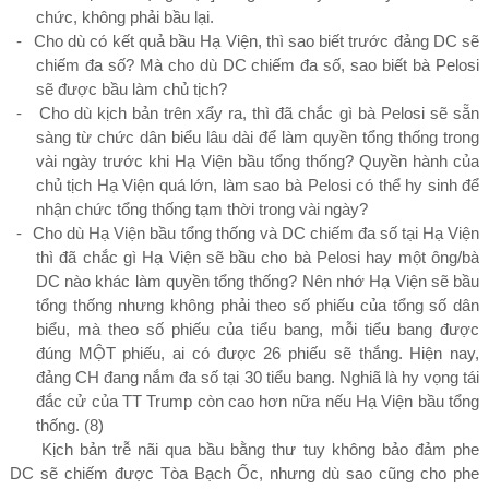
chức, không phải bầu lại.
-
Cho dù có kết quả bầu Hạ Viện, thì sao biết trước đảng DC sẽ
chiếm đa số? Mà cho dù DC chiếm đa số, sao biết bà Pelosi
sẽ được bầu làm chủ tịch?
-
Cho dù kịch bản trên xẩy ra, thì đã chắc gì bà Pelosi sẽ sẵn
sàng từ chức dân biểu lâu dài để làm quyền tổng thống trong
vài ngày trước khi Hạ Viện bầu tổng thống? Quyền hành của
chủ tịch Hạ Viện quá lớn, làm sao bà Pelosi có thể hy sinh để
nhận chức tổng thống tạm thời trong vài ngày?
-
Cho dù Hạ Viện bầu tổng thống và DC chiếm đa số tại Hạ Viện
thì đã chắc gì Hạ Viện sẽ bầu cho bà Pelosi hay một ông/bà
DC nào khác làm quyền tổng thống? Nên nhớ Hạ Viện sẽ bầu
tổng thống nhưng không phải theo số phiếu của tổng số dân
biểu, mà theo số phiếu của tiểu bang, mỗi tiểu bang được
đúng MỘT phiếu, ai có được
26
phiếu sẽ thắng. Hiện nay,
đảng CH đang nắm đa số tại
30
tiểu bang. Nghiã là hy vọng tái
đắc cử của TT Trump còn cao hơn nữa nếu Hạ Viện bầu tổng
thống.
(8)
Kịch bản trễ nãi qua bầu bằng thư tuy không bảo đảm phe
DC sẽ chiếm được Tòa Bạch Ốc, nhưng dù sao cũng cho phe