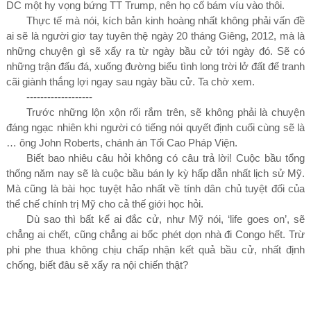
DC một hy vọng bứng TT Trump, nên họ cố bám víu vào thôi.
Thực tế mà nói, kích bản kinh hoàng nhất không phải vấn đề
ai sẽ là người giơ tay tuyên thệ ngày
20
tháng Giêng,
2012,
mà là
những chuyện gì sẽ xẩy ra từ ngày bầu cử tới ngày đó. Sẽ có
những trận đấu đá, xuống đường biểu tình long trời lở đất để tranh
cãi giành thắng lợi ngay sau ngày bầu cử. Ta chờ xem.
-------------------
Tr
ước những lộn xộn rối rắm trên, sẽ không phải là chuyện
đáng ngạc nhiên khi người có tiếng nói quyết định cuối cùng sẽ là
… ông John Roberts, chánh án Tối Cao Pháp Viện.
Biết bao
nhiêu câu hỏi không có câu trả lời
!
Cuộc bầu tổng
thống năm nay sẽ là cuộc bầu bán ly kỳ hấp dẫn nhất lịch sử Mỹ.
Mà cũng là bài học tuyệt hảo nhất về tính dân chủ tuyệt đối của
thể chế chính trị Mỹ cho cả thế giới học hỏi.
Dù sao thì bất kể ai đắc cử, như Mỹ nói, ‘life goes on’, sẽ
chẳng ai chết, cũng chẳng ai bốc phét dọn nhà đi Congo hết. Trừ
phi phe thua không chịu chấp nhận kết quả bầu cử, nhất định
chống, biết đâu sẽ xẩy ra nội chiến thật?