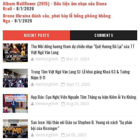
Album Wallflower (2015) - Bữa tiệc âm nhạc của Diana
Krall
- 8/1/2026
Drone Ukraina đánh sâu, phơi bày lỗ hổng phòng không
Nga
- 8/1/2026
RECENT POSTS
COMMENTS
Thư Mời đồng hương tham dự chiều nhạc "Quê Hương Bỏ Lại" của TT
Việt Ngữ Văn Lang
VietVungVinh
Mar 21, 2024
Trung Tâm Việt Ngữ Văn Lang SJ: Lễ khai giảng Khoá 63 & Tưởng
Niệm 9-11
VietVungVinh
Sept 11, 2023
Họp Báo: Cựu Nghị Viên Nguyễn Tâm Thắng vụ kiện Kiêm Ái Vu Khống.
VietVungVinh
Aug 23, 2023
San Jose: Hội thảo với Giáo sư Stephen B. Young và sách "Sự phản
bội của Kissinger"
VietVungVinh
Jul 05, 2023