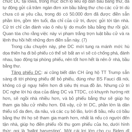
chức DC tại Iowa, trong mục đích lộ liễu ép dân bầu bằng thư, đã
tự động gửi cả trăm ngàn đơn xin bầu bằng thư cho các cử tri dù
chưa có ai yêu cầu, trong đó có
50.000
đơn đã được điền sẵn
phần lớn, gồm tên tuổi, địa chỉ của cử tri, được gửi tới tận nhà.
Cử tri chỉ cần đánh vào ô nêu lý do muốn bầu bằng thư rồi gửi.
Quan tòa cho rằng việc này vi phạm trắng trợn luật bầu cử và ra
lệnh thu hồi hết những đơn điền sẵn này.
(7)
Trong câu chuyện này, phe DC mới tung ra mánh mới: hù
dọa thiên hạ đi bỏ phiếu có thể sẽ bất an vì sẽ có chống phá, đánh
nhau, bạo động tại phòng phiếu, nên tốt hơn hết là nên ở nhà, bầu
bằng thư.
Tăng phiếu DC
: ai cũng biết dân CH ủng hộ TT Trump sẵn
sàng đi tới phòng phiếu để bỏ phiếu, đúng như BS Fauci đã nói,
không có gì nguy hiểm hơn đi siêu thị mua đồ ăn. Nhưng cử tri
DC nghe lời hù dọa của đảng DC và TTDC, có khuynh hướng rét
hơn, sẽ ngồi nhà nhiều hơn, và bỏ phiếu bằng thư sẽ giúp họ
tham gia bầu cử nhiều hơn. Đã vậy, cử tri DC, phần lớn là dân
thiểu số da đen, da nâu, và các cụ bô lão, lười đi bầu, nếu có bầu
bằng thư thì họ sẽ tham gia mạnh hơn, nhất là nếu có người đến
tận nhà, giúp họ điền phiếu rồi thu gom phiếu của ho, dưới hình
thức gọi là ‘ballot harvesting’. Một cái lợi lớn cho cụ Biden dĩ