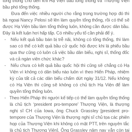
tổng thống cho đến khi Hạ Viện bầu tổng thống và Thượng Viện
bầu phó tổng thống.
Đưa đến việc nhiều người cho rằng trong trường hợp đó thì
bà ngoại Nancy Pelosi sẽ lên làm quyền tổng thống, rồi có thể sẽ
được Hạ Viện bầu làm tổng thống luôn, không cần được dân bầu.
Đây là kết luận hơi hấp tấp. Có nhiều yếu tố cần phải để ý.
-
Nếu kết quả bầu bán bị trễ nãi, không có tổng thống, thì làm
sao có thể có kết quả bầu cử quốc hội được khi lá phiếu bầu
qua thư cũng có luôn cả việc bầu dân biểu, nghị sĩ, thống đốc
và cả ngàn viên chức khác?
-
Nếu chưa có kết quả bầu quốc hội thì cũng sẽ chẳng có Hạ
Viện vì không có dân biểu nào luôn vì theo Hiến Pháp, nhiệm
kỳ của
tất cả các dân biểu chấm dứt ngày
31/12.
Nếu không
có Hạ Viện thì cũng sẽ không có chủ tịch Hạ Viện để làm
quyền tổng thống luôn.
-
Theo Hiến Pháp thì người kế tiếp có thể làm quyền tổng thống
là chủ tịch ‘
president
pro-tempore’ Thượng Viện, là thượng
nghị sĩ CH của Iowa, ông Chuck Grassley
[
president pro-
tempore của Thượng Viện là thượng nghị sĩ chủ tọa các phiên
họp của Thượng Viện khi không có mặt PTT, trên nguyên tắc
là chủ tịch Thượng Viện
]
. Ông Grassley năm nay vẫn còn tại