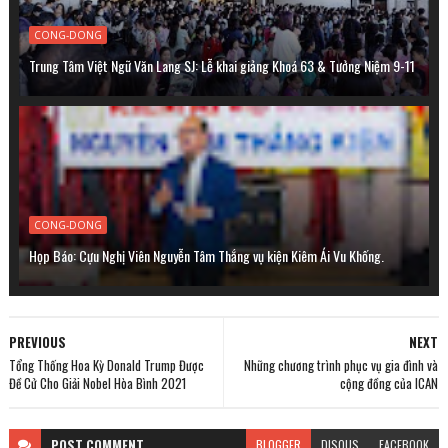
CONG-DONG
Trung Tâm Việt Ngữ Văn Lang SJ: Lễ khai giảng Khoá 63 & Tưởng Niệm 9-11
CONG-DONG
Họp Báo: Cựu Nghị Viên Nguyễn Tâm Thắng vụ kiện Kiêm Ái Vu Khống.
PREVIOUS
NEXT
Tổng Thống Hoa Kỳ Donald Trump Được
Những chương trình phục vụ gia đình và
Đề Cử Cho Giải Nobel Hòa Bình 2021
cộng đồng của ICAN
POST
COMMENT
BLOGGER
DISQUS
FACEBOOK