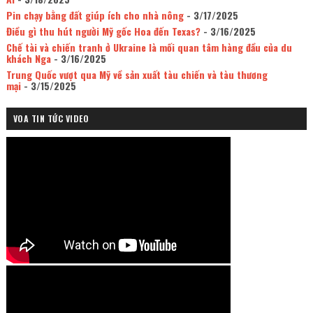
Pin chạy bằng đất giúp ích cho nhà nông
- 3/17/2025
Điều gì thu hút người Mỹ gốc Hoa đến Texas?
- 3/16/2025
Chế tài và chiến tranh ở Ukraine là mối quan tâm hàng đầu của du
khách Nga
- 3/16/2025
Trung Quốc vượt qua Mỹ về sản xuất tàu chiến và tàu thương
mại
- 3/15/2025
VOA TIN TỨC VIDEO