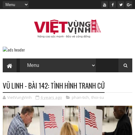
VŨ LINH - BÀI 142: TÌNH HÌNH TRANH CỬ
VietVungVinh
6 years ago
phan-tich
,
thoi-su