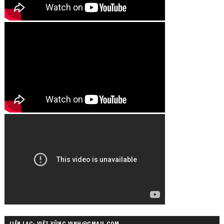
LIÊN LẠC: VIỆT VÙNG VỊNH@GMAIL.COM