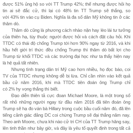
được
51% ủ
ng hộ so với TT Trump
42%;
thế nhưng được hỏi họ
tin ai sẽ đắc cử, thì lại có
48%
tin TT Trump sẽ thắng, so
với
43%
tin vào cụ Biden. Nghĩa là đa số dân Mỹ không tin ở các
thăm dò.
Thăm dò cũng là phương cách nhào nặn hay lèo lái tư tưởng
của thiên hạ, tùy thuộc người được hỏi và cách đặt câu hỏi. Khi
TTDC có thái độ chống Trump tới hơn
90%
ngay từ
2016,
và khi
hầu hết giới trí thức đều chống Trump thì thăm dò bất lợi cho
Trump từ khối TTDC và các trường đại học như ta thấy hiện nay
là hệ quả tất nhiên.
Nhưng tình trạng dân trí Mỹ cao hơn nhiều, họ đọc báo, coi
TV của TTDC nhưng không dễ bị lừa. Chỉ cần nhìn vào kết quả
bầu cử năm
2016
, khi mà TTDC tiên đoán ông Trump chỉ
có
2%
hy vọng thắng thì biết.
Đạo diễn thiên tả cực đoan Michael Moore, là một trong số
rất nhỏ những người ngay từ đầu năm
2016
đã tiên đoán ông
Trump sẽ hạ đo ván bà Hillary trong cuộc bầu cuối năm đó, đã lên
tiếng cảnh giác đảng DC coi chừng Trump sẽ đại thắng năm nay.
Theo anh Moore, chưa khi nào cử tri CH của TT Trump hăng say,
lên tinh thần như bây giờ, và đây là yêu tố quyết định trong tất cả