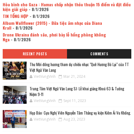
Hòa bình cho Gaza : Hamas chấp nhận thỏa thuận 15 điểm và đặt điều
kiện giải giáp
- 8/1/2026
TIN TỔNG HỢP
- 8/1/2026
Album Wallflower (2015) - Bữa tiệc âm nhạc của Diana
Krall
- 8/1/2026
Drone Ukraina đánh sâu, phơi bày lỗ hổng phòng không
Nga
- 8/1/2026
RECENT POSTS
COMMENTS
Thư Mời đồng hương tham dự chiều nhạc "Quê Hương Bỏ Lại" của TT
Việt Ngữ Văn Lang
VietVungVinh
Mar 21, 2024
Trung Tâm Việt Ngữ Văn Lang SJ: Lễ khai giảng Khoá 63 & Tưởng
Niệm 9-11
VietVungVinh
Sept 11, 2023
Họp Báo: Cựu Nghị Viên Nguyễn Tâm Thắng vụ kiện Kiêm Ái Vu Khống.
VietVungVinh
Aug 23, 2023