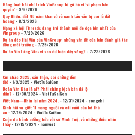
Hàng loạt bài chỉ trích VinGroup bị gỡ bỏ vì ‘vi phạm bản
quyền’
- 8/6/2026
Quy Nhơn: đất 40 năm khai vỡ và canh tác vẫn bị coi là đất
hoang
- 8/3/2026
Mạng xã hội Threads đang trở thành mối đe dọa lớn nhất của
Vingroup
- 7/29/2026
Dự án đèo Hải Vân của VinGroup: những vấn đề của bản đánh giá tác
động môi trường
- 7/25/2026
Dự án Vin Làng Vân: vì sao dư luận dậy sóng?
- 7/23/2026
Xin chào 2025, cẩn thận, coi chừng đèn
đỏ!
- 1/3/2025
- VietTuSaiGon
Đoàn Văn Báu là ai? Phải chăng kịch bản đã lộ
dần?
- 12/30/2024
- VietTuSaiGon
Việt Nam—Nhìn lại năm 2024.
- 12/31/2024
- songchi
Kinh hãi vụ giết 11 mạng người và cái cười của kẻ thủ
ác
- 12/19/2024
- VietTuSaiGon
Cuộc du hành cưỡng bức với sư Minh Tuệ, và những điều nhìn
thấy
- 12/15/2024
- namviet