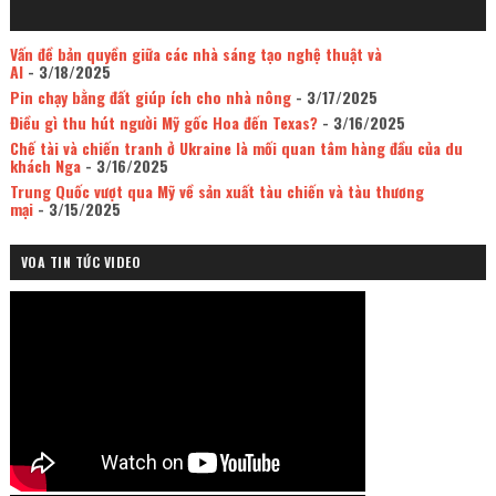
Vấn đề bản quyền giữa các nhà sáng tạo nghệ thuật và
AI
- 3/18/2025
Pin chạy bằng đất giúp ích cho nhà nông
- 3/17/2025
Điều gì thu hút người Mỹ gốc Hoa đến Texas?
- 3/16/2025
Chế tài và chiến tranh ở Ukraine là mối quan tâm hàng đầu của du
khách Nga
- 3/16/2025
Trung Quốc vượt qua Mỹ về sản xuất tàu chiến và tàu thương
mại
- 3/15/2025
VOA TIN TỨC VIDEO