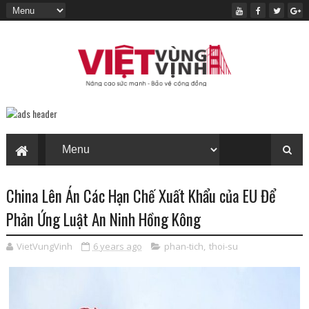
China Lên Án Các Hạn Chế Xuất Khẩu của EU Để
Phản Ứng Luật An Ninh Hồng Kông
VietVungVinh
6 years ago
phan-tich
,
thoi-su