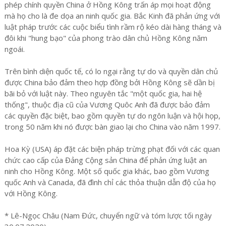
phép chính quyền China ở Hồng Kông trấn áp mọi hoạt động
mà họ cho là đe dọa an ninh quốc gia. Bắc Kinh đã phản ứng với
luật pháp trước các cuộc biểu tình rầm rộ kéo dài hàng tháng và
đôi khi "hung bạo" của phong trào dân chủ Hồng Kông năm
ngoái.
Trên bình diện quốc tế, có lo ngại rằng tự do và quyền dân chủ
được China bảo đảm theo hợp đồng bởi Hồng Kông sẽ dần bị
bãi bỏ với luật này. Theo nguyên tắc "một quốc gia, hai hệ
thống", thuộc địa cũ của Vương Quôc Anh đã được bảo đảm
các quyền đặc biệt, bao gồm quyền tự do ngôn luận và hội họp,
trong 50 năm khi nó được bàn giao lại cho China vào năm 1997.
Hoa Kỳ (USA) áp đặt các biện pháp trừng phạt đối với các quan
chức cao cấp của Đảng Cộng sản China để phản ứng luật an
ninh cho Hồng Kông. Một số quốc gia khác, bao gồm Vương
quốc Anh và Canada, đã đình chỉ các thỏa thuận dẫn độ của họ
với Hồng Kông.
* Lê-Ngọc Châu (Nam Đức, chuyển ngữ và tóm lược tối ngày