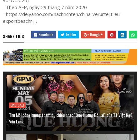
30.07.2020)
- Theo AFP, ngày 29 tháng 7 năm 2020
- https://de.yahoo.com/nachrichten/china-verurteilt-eu-
exportbeschr …
Facebook
Twitter
Google+
SHARE THIS
BAC-CALI
Thư Mời đồng hương tham dự chiều nhạc "Quê Hương Bỏ Lại" của TT Việt Ngữ
Văn Lang