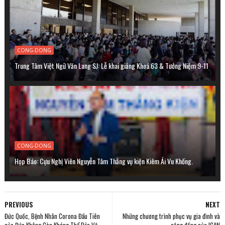
CONG-DONG
Trung Tâm Việt Ngữ Văn Lang SJ: Lễ khai giảng Khoá 63 & Tưởng Niệm 9-11
CONG-DONG
Họp Báo: Cựu Nghị Viên Nguyễn Tâm Thắng vụ kiện Kiêm Ái Vu Khống.
PREVIOUS
NEXT
Đức Quốc, Bệnh Nhân Corona Đầu Tiên
Những chương trình phục vụ gia đình và