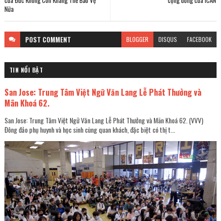
của Đức Không Còn Kháng Thể Bảo Vệ
cộng đồng của ICAN
Nữa
POST
COMMENT
BLOGGER
DISQUS
FACEBOOK
TIN NỔI BẬT
San Jose: Trung Tâm Việt Ngữ Văn Lang Lễ Phát Thưởng và
Mãn Khoá 62.
San Jose: Trung Tâm Việt Ngữ Văn Lang Lễ Phát Thưởng và Mãn Khoá 62. (VVV)
Đông đảo phụ huynh và học sinh cùng quan khách, đặc biệt có thị t...