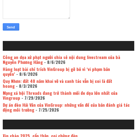
Công an dọa xử phạt người chia sẻ nội dung livestream của bà
Nguyễn Phương Hằng
- 8/6/2026
Hàng loạt bài chỉ trích VinGroup bị gỡ bỏ vì ‘vi phạm bản
quyền’
- 8/6/2026
Quy Nhơn: đất 40 năm khai vỡ và canh tác vẫn bị coi là đất
hoang
- 8/3/2026
Mạng xã hội Threads đang trở thành mối đe dọa lớn nhất của
Vingroup
- 7/29/2026
Dự án đèo Hải Vân của VinGroup: những vấn đề của bản đánh giá tác
động môi trường
- 7/25/2026
Xin chào 2025, cẩn thận, coi chừng đèn