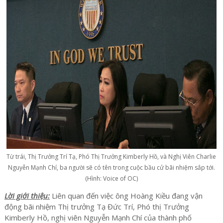
Từ trái, Thị Trưởng Trí Tạ, Phó Thị Trưởng Kimberly Hồ, và Nghị Viên Charlie
Nguyễn Mạnh Chí, ba người sẽ có tên trong cuộc bầu cử bãi nhiệm sắp tới.
(Hình: Voice of OC)
Lời giới thiệu:
Liên quan đến việc ông Hoàng Kiều đang vận
động bãi nhiệm Thị trưởng Tạ Đức Trí, Phó thị Trưởng
Kimberly Hồ, nghị viên Nguyễn Mạnh Chí của thành phố