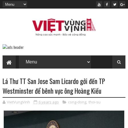
Lá Thư TT San Jose Sam Licardo gởi đến TP
Westminster để bênh vực ông Hoàng Kiều
VietVungVinh
6 years ago
cong-dong
,
thoi-su