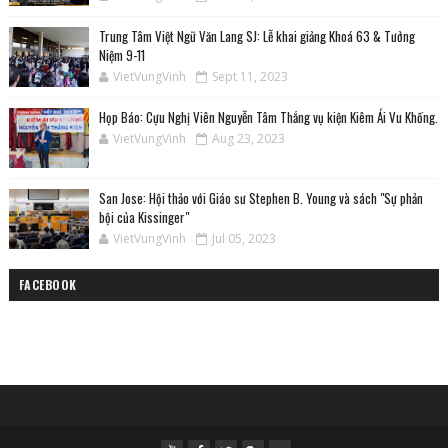
Trung Tâm Việt Ngữ Văn Lang SJ: Lễ khai giảng Khoá 63 & Tưởng
Niệm 9-11
VietVungVinh
Sept 11, 2023
Họp Báo: Cựu Nghị Viên Nguyễn Tâm Thắng vụ kiện Kiêm Ái Vu Khống.
VietVungVinh
Aug 23, 2023
San Jose: Hội thảo với Giáo sư Stephen B. Young và sách "Sự phản
bội của Kissinger"
VietVungVinh
Jul 05, 2023
FACEBOOK