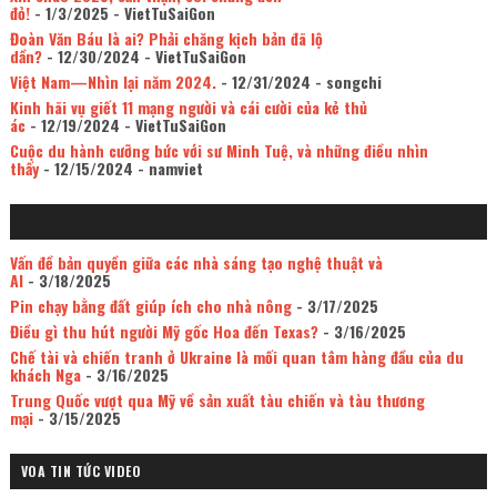
đỏ!
- 1/3/2025
- VietTuSaiGon
Đoàn Văn Báu là ai? Phải chăng kịch bản đã lộ
dần?
- 12/30/2024
- VietTuSaiGon
Việt Nam—Nhìn lại năm 2024.
- 12/31/2024
- songchi
Kinh hãi vụ giết 11 mạng người và cái cười của kẻ thủ
ác
- 12/19/2024
- VietTuSaiGon
Cuộc du hành cưỡng bức với sư Minh Tuệ, và những điều nhìn
thấy
- 12/15/2024
- namviet
Vấn đề bản quyền giữa các nhà sáng tạo nghệ thuật và
AI
- 3/18/2025
Pin chạy bằng đất giúp ích cho nhà nông
- 3/17/2025
Điều gì thu hút người Mỹ gốc Hoa đến Texas?
- 3/16/2025
Chế tài và chiến tranh ở Ukraine là mối quan tâm hàng đầu của du
khách Nga
- 3/16/2025
Trung Quốc vượt qua Mỹ về sản xuất tàu chiến và tàu thương
mại
- 3/15/2025
VOA TIN TỨC VIDEO