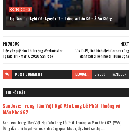
CONG-DONG
Họp Báo: Cựu Nghị Viên Nguyễn Tâm Thắng vụ kiện Kiêm Ái Vu Khống.
PREVIOUS
NEXT
Tiệc gây quỹ cho Thị trưởng Westminster
COVID-19, tình hình dịch Corona cũng
Tạ Đức Trí - Mar 7, 2020 San Jose
đang xấu đi bên ngoài Trung Cộng
POST
COMMENT
BLOGGER
DISQUS
FACEBOOK
TIN NỔI BẬT
San Jose: Trung Tâm Việt Ngữ Văn Lang Lễ Phát Thưởng và
Mãn Khoá 62.
San Jose: Trung Tâm Việt Ngữ Văn Lang Lễ Phát Thưởng và Mãn Khoá 62. (VVV)
Đông đảo phụ huynh và học sinh cùng quan khách, đặc biệt có thị t...