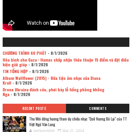
CHƯƠNG TRÌNH 60 PHÚT
- 8/1/2026
Hòa bình cho Gaza : Hamas chấp nhận thỏa thuận 15 điểm và đặt điều
kiện giải giáp
- 8/1/2026
TIN TỔNG HỢP
- 8/1/2026
Album Wallflower (2015) - Bữa tiệc âm nhạc của Diana
Krall
- 8/1/2026
Drone Ukraina đánh sâu, phơi bày lỗ hổng phòng không
Nga
- 8/1/2026
RECENT POSTS
COMMENTS
Thư Mời đồng hương tham dự chiều nhạc "Quê Hương Bỏ Lại" của TT
Việt Ngữ Văn Lang
VietVungVinh
Mar 21, 2024