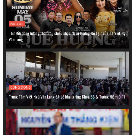
BAC-CALI
Thư Mời đồng hương tham dự chiều nhạc "Quê Hương Bỏ Lại" của TT Việt Ngữ
Văn Lang
CONG-DONG
Trung Tâm Việt Ngữ Văn Lang SJ: Lễ khai giảng Khoá 63 & Tưởng Niệm 9-11