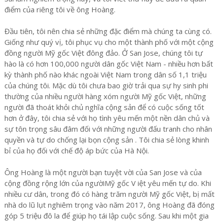
điểm của riêng tôi về ông Hoàng.
Đầu tiên, tôi nên chia sẻ những đặc điểm mà chúng ta cùng có.
Giống như quý vị, tôi phục vụ cho một thành phố với một cộng
đồng người Mỹ gốc Việt đông đảo. Ở San Jose, chúng tôi tự
hào là có hơn 100,000 người dân gốc Việt Nam - nhiều hơn bất
kỳ thành phố nào khác ngoài Việt Nam trong dân số 1,1 triệu
của chúng tôi. Mặc dù tôi chưa bao giờ trải qua sự hy sinh phi
thường của nhiều người hàng xóm người Mỹ gốc Việt, những
người đã thoát khỏi chủ nghĩa cộng sản để có cuộc sống tốt
hơn ở đây, tôi chia sẻ với họ tình yêu mến một nền dân chủ và
sự tôn trọng sâu đâm đối với những người đấu tranh cho nhân
quyền và tự do chống lại bọn cộng sản . Tôi chia sẻ lòng khinh
bỉ của họ đối với chế độ áp bức của Hà Nội.
Ông Hoàng là một người bạn tuyệt vời của San Jose và của
cộng đồng rộng lớn của ngườiMỹ gốc V iệt yêu mến tự do. Khi
nhiều cư dân, trong đó có hàng trăm người Mỹ gốc Việt, bị mất
nhà do lũ lụt nghiêm trọng vào năm 2017, ông Hoàng đã đóng
góp 5 triệu đô la để giúp họ tái lập cuộc sống. Sau khi một gia