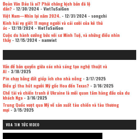
Đoàn Văn Báu là ai? Phải chăng kịch bản đã lộ
dần?
- 12/30/2024
- VietTuSaiGon
Việt Nam—Nhìn lại năm 2024.
- 12/31/2024
- songchi
Kinh hãi vụ giết 11 mạng người và cái cười của kẻ thủ
ác
- 12/19/2024
- VietTuSaiGon
Cuộc du hành cưỡng bức với sư Minh Tuệ, và những điều nhìn
thấy
- 12/15/2024
- namviet
Vấn đề bản quyền giữa các nhà sáng tạo nghệ thuật và
AI
- 3/18/2025
Pin chạy bằng đất giúp ích cho nhà nông
- 3/17/2025
Điều gì thu hút người Mỹ gốc Hoa đến Texas?
- 3/16/2025
Chế tài và chiến tranh ở Ukraine là mối quan tâm hàng đầu của du
khách Nga
- 3/16/2025
Trung Quốc vượt qua Mỹ về sản xuất tàu chiến và tàu thương
mại
- 3/15/2025
VOA TIN TỨC VIDEO