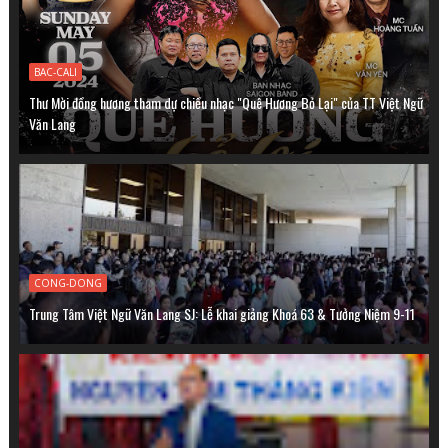
BAC-CALI
Thư Mời đồng hương tham dự chiều nhạc "Quê Hương Bỏ Lại" của TT Việt Ngữ
Văn Lang
CONG-DONG
Trung Tâm Việt Ngữ Văn Lang SJ: Lễ khai giảng Khoá 63 & Tưởng Niệm 9-11