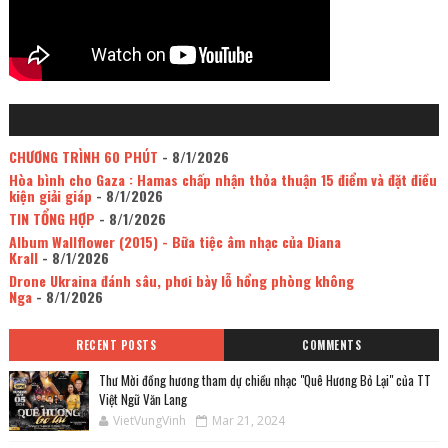
CHƯƠNG TRÌNH 60 PHÚT
- 8/1/2026
Hòa bình cho Gaza : Hamas chấp nhận thỏa thuận 15 điểm và đặt điều
kiện giải giáp
- 8/1/2026
TIN TỔNG HỢP
- 8/1/2026
Album Wallflower (2015) - Bữa tiệc âm nhạc của Diana
Krall
- 8/1/2026
Drone Ukraina đánh sâu, phơi bày lỗ hổng phòng không
Nga
- 8/1/2026
RECENT POSTS
COMMENTS
Thư Mời đồng hương tham dự chiều nhạc "Quê Hương Bỏ Lại" của TT
Việt Ngữ Văn Lang
VietVungVinh
Mar 21, 2024