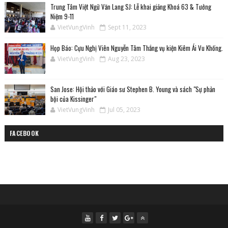
Trung Tâm Việt Ngữ Văn Lang SJ: Lễ khai giảng Khoá 63 & Tưởng
Niệm 9-11
VietVungVinh
Sept 11, 2023
Họp Báo: Cựu Nghị Viên Nguyễn Tâm Thắng vụ kiện Kiêm Ái Vu Khống.
VietVungVinh
Aug 23, 2023
San Jose: Hội thảo với Giáo sư Stephen B. Young và sách "Sự phản
bội của Kissinger"
VietVungVinh
Jul 05, 2023
FACEBOOK