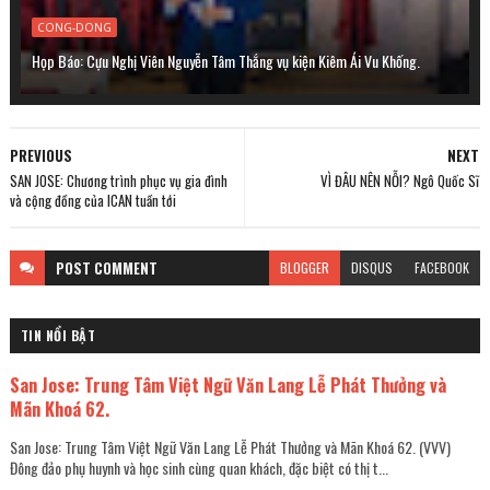
CONG-DONG
Họp Báo: Cựu Nghị Viên Nguyễn Tâm Thắng vụ kiện Kiêm Ái Vu Khống.
PREVIOUS
NEXT
SAN JOSE: Chương trình phục vụ gia đình
VÌ ĐÂU NÊN NỖI? Ngô Quốc Sĩ
và cộng đồng của ICAN tuần tới
POST
COMMENT
BLOGGER
DISQUS
FACEBOOK
TIN NỔI BẬT
San Jose: Trung Tâm Việt Ngữ Văn Lang Lễ Phát Thưởng và
Mãn Khoá 62.
San Jose: Trung Tâm Việt Ngữ Văn Lang Lễ Phát Thưởng và Mãn Khoá 62. (VVV)
Đông đảo phụ huynh và học sinh cùng quan khách, đặc biệt có thị t...