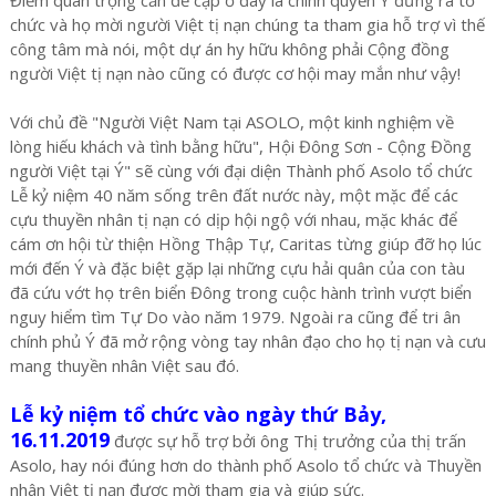
chức và họ mời người Việt tị nạn chúng ta tham gia hỗ trợ vì thế
công tâm mà nói, một dự án hy hữu không phải Cộng đồng
người Việt tị nạn nào cũng có được cơ hội may mắn như vậy!
Với chủ đề "Người Việt Nam tại ASOLO, một kinh nghiệm về
lòng hiếu khách và tình bằng hữu", Hội Đông Sơn - Cộng Đồng
người Việt tại Ý" sẽ cùng với đại diện Thành phố Asolo tổ chức
Lễ kỷ niệm 40 năm sống trên đất nước này, một mặc để các
cựu thuyền nhân tị nạn có dịp hội ngộ với nhau, mặc khác để
cám ơn hội từ thiện Hồng Thập Tự, Caritas từng giúp đỡ họ lúc
mới đến Ý và đặc biệt gặp lại những cựu hải quân của con tàu
đã cứu vớt họ trên biển Đông trong cuộc hành trình vượt biển
nguy hiểm tìm Tự Do vào năm 1979. Ngoài ra cũng để tri ân
chính phủ Ý đã mở rộng vòng tay nhân đạo cho họ tị nạn và cưu
mang thuyền nhân Việt sau đó.
Lễ kỷ niệm tổ chức vào ngày thứ Bảy,
16.11.2019
được sự hỗ trợ bởi ông Thị trưởng của thị trấn
Asolo, hay nói đúng hơn do thành phố Asolo tổ chức và Thuyền
nhân Việt tị nạn được mời tham gia và giúp sức.