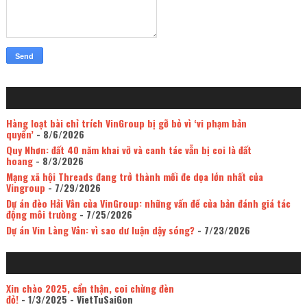
Hàng loạt bài chỉ trích VinGroup bị gỡ bỏ vì ‘vi phạm bản
quyền’
- 8/6/2026
Quy Nhơn: đất 40 năm khai vỡ và canh tác vẫn bị coi là đất
hoang
- 8/3/2026
Mạng xã hội Threads đang trở thành mối đe dọa lớn nhất của
Vingroup
- 7/29/2026
Dự án đèo Hải Vân của VinGroup: những vấn đề của bản đánh giá tác
động môi trường
- 7/25/2026
Dự án Vin Làng Vân: vì sao dư luận dậy sóng?
- 7/23/2026
Xin chào 2025, cẩn thận, coi chừng đèn
đỏ!
- 1/3/2025
- VietTuSaiGon