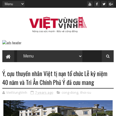
Ý, cựu thuyền nhân Việt tị nạn tổ chức Lễ kỷ niệm
40 năm và Tri Ân Chính Phủ Ý đã cưu mang
VietVungVinh
7 years ago
cong-dong
,
thoi-su