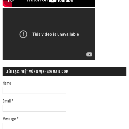
LIÊN LẠC: VIỆT VÙNG VỊNH@GMAIL.COM
Name
Email
*
Message
*