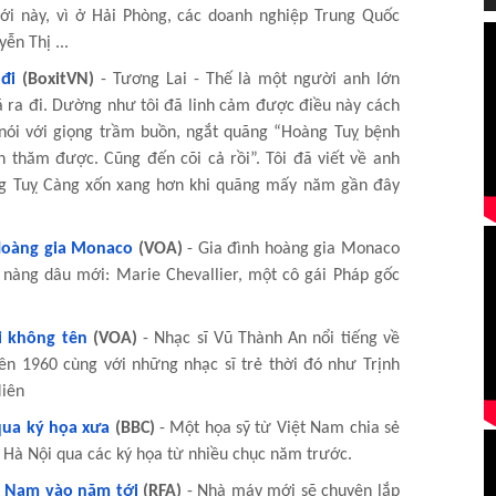
mới này, vì ở Hải Phòng, các doanh nghiệp Trung Quốc
ễn Thị ...
đi
(BoxitVN)
- Tương Lai - Thế là một người anh lớn
ã ra đi. Dường như tôi đã linh cảm được điều này cách
 nói với giọng trầm buồn, ngắt quãng “Hoàng Tuỵ bệnh
 thăm được. Cũng đến cõi cả rồi”. Tôi đã viết về anh
àng Tuỵ Càng xốn xang hơn khi quãng mấy năm gần đây
 Hoàng gia Monaco
(VOA)
- Gia đình hoàng gia Monaco
nàng dâu mới: Marie Chevallier, một cô gái Pháp gốc
i không tên
(VOA)
- Nhạc sĩ Vũ Thành An nổi tiếng về
ên 1960 cùng với những nhạc sĩ trẻ thời đó như Trịnh
iên
qua ký họa xưa
(BBC)
- Một họa sỹ từ Việt Nam chia sẻ
i Hà Nội qua các ký họa từ nhiều chục năm trước.
t Nam vào năm tới
(RFA)
- Nhà máy mới sẽ chuyên lắp