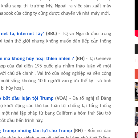
 khẩu sang thị trường Mỹ. Ngoài ra việc sản xuất máy
ynabook của công ty cũng được chuyển về nhà máy mới.
net ta, internet Tây'
(BBC)
- TQ và Nga đi đầu trong
ới toàn thế giới nhưng không muốn dân tiếp cận thông
n mà không hủy hoại thiên nhiên ?
(RFI)
- Tại Genève
Lo
họp của đại diện 195 quốc gia nhằm thảo luận về một
với chủ đề chính : Vai trò của nông nghiệp và nền công
uôi sống khoảng 10 tỉ người vào giữa thế kỷ - và tình
bị hủy hoại.
ộ bắt đầu luận tội Trump
(VOA)
- Đa số nghị sĩ Đảng
ộ khởi động các thủ tục luận tội chống lại Tổng thống
 một nhà lập pháp từ bang California hôm thứ Sáu trở
ắt đầu tiến trình này.
g Trump nhưng làm lợi cho Trump
(RFI)
- Bốn nữ dân