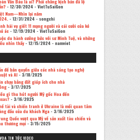
oàn Văn Báu là ai? Phải chăng kịch bản đã lộ
ần?
- 12/30/2024
- VietTuSaiGon
iệt Nam—Nhìn lại năm
024.
- 12/31/2024
- songchi
inh hãi vụ giết 11 mạng người và cái cười của kẻ
hủ ác
- 12/19/2024
- VietTuSaiGon
uộc du hành cưỡng bức với sư Minh Tuệ, và những
iều nhìn thấy
- 12/15/2024
- namviet
ấn đề bản quyền giữa các nhà sáng tạo nghệ
huật và AI
- 3/18/2025
in chạy bằng đất giúp ích cho nhà
ông
- 3/17/2025
iều gì thu hút người Mỹ gốc Hoa đến
exas?
- 3/16/2025
hế tài và chiến tranh ở Ukraine là mối quan tâm
àng đầu của du khách Nga
- 3/16/2025
rung Quốc vượt qua Mỹ về sản xuất tàu chiến và
àu thương mại
- 3/15/2025
VOA TIN TỨC VIDEO