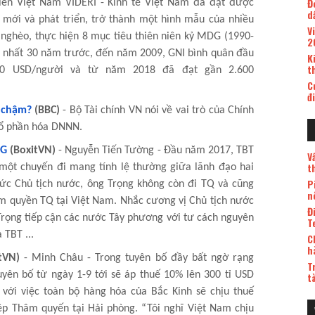
Đ
riển Việt Nam VIDERI - Kinh tế Việt Nam đã đạt được
d
 mới và phát triển, trở thành một hình mẫu của nhiều
V
 nghèo, thực hiện 8 mục tiêu thiên niên kỷ MDG (1990-
2
c nhất 30 năm trước, đến năm 2009, GNI bình quân đầu
K
t
0 USD/người và từ năm 2018 đã đạt gần 2.600
C
đ
ị chậm?
(BBC)
- Bộ Tài chính VN nói về vai trò của Chính
 cổ phần hóa DNNN.
NG
(BoxitVN)
- Nguyễn Tiến Tường - Đầu năm 2017, TBT
V
t
một chuyến đi mang tính lệ thường giữa lãnh đạo hai
P
ức Chủ tịch nước, ông Trọng không còn đi TQ và cũng
n
ầm quyền TQ tại Việt Nam. Nhắc cương vị Chủ tịch nước
Đ
Trọng tiếp cận các nước Tây phương với tư cách nguyên
T
 TBT ...
C
h
tVN)
- Minh Châu - Trong tuyên bố đầy bất ngờ rạng
T
yên bố từ ngày 1-9 tới sẽ áp thuế 10% lên 300 tỉ USD
t
với việc toàn bộ hàng hóa của Bắc Kinh sẽ chịu thuế
ệp Thâm quyến tại Hải phòng. “Tôi nghĩ Việt Nam chịu