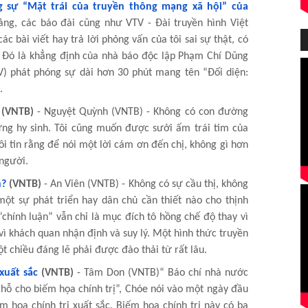
 sự “Mặt trái của truyền thông mạng xã hội” của
ảng, các báo đài cũng như VTV - Đài truyền hình Việt
ác bài viết hay trả lời phỏng vấn của tôi sai sự thật, có
 - Đó là khẳng định của nhà báo độc lập Phạm Chí Dũng
V) phát phóng sự dài hơn 30 phút mang tên “Đối diện:
.
(VNTB)
- Nguyệt Quỳnh (VNTB) - Không có con đường
ng hy sinh. Tôi cũng muốn được sưởi ấm trái tim của
ôi tin rằng để nói một lời cám ơn đến chị, không gì hơn
 người.
n?
(VNTB)
- An Viên (VNTB) - Không có sự cầu thị, không
một sự phát triển hay dân chủ cần thiết nào cho thịnh
“chính luận” vẫn chỉ là mục đích tô hồng chế độ thay vì
 vì khách quan nhận định và suy lý. Một hình thức truyền
ột chiều đáng lẽ phải được đào thải từ rất lâu.
xuất sắc
(VNTB)
- Tâm Don (VNTB)“ Báo chí nhà nước
 chỗ cho biếm họa chính trị”, Chóe nói vào một ngày đầu
 họa chính trị xuất sắc. Biếm họa chính trị này có ba