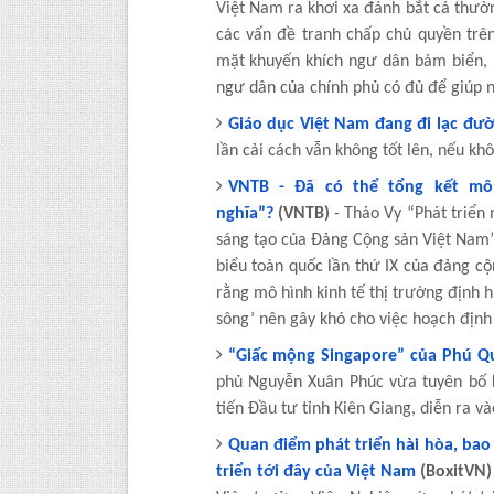
Việt Nam ra khơi xa đánh bắt cá thườ
các vấn đề tranh chấp chủ quyền trê
mặt khuyến khích ngư dân bám biển, 
ngư dân của chính phủ có đủ để giúp 
Giáo dục Việt Nam đang đi lạc đư
lần cải cách vẫn không tốt lên, nếu khô
VNTB - Đã có thể tổng kết mô
nghĩa”?
(VNTB)
- Thảo Vy “Phát triển 
sáng tạo của Đảng Cộng sản Việt Nam”
biểu toàn quốc lần thứ IX của đảng cộ
rằng mô hình kinh tế thị trường định h
sông’ nên gây khó cho việc hoạch định
“Giấc mộng Singapore” của Phú Q
phủ Nguyễn Xuân Phúc vừa tuyên bố 
tiến Đầu tư tỉnh Kiên Giang, diễn ra v
Quan điểm phát triển hài hòa, bao
triển tới đây của Việt Nam
(BoxitVN)