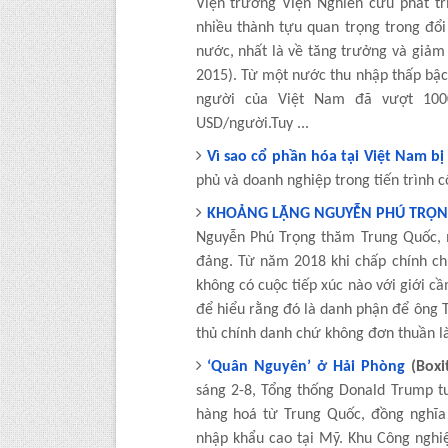
Viện trưởng Viện Nghiên cứu phát t
nhiều thành tựu quan trọng trong đổi
nước, nhất là về tăng trưởng và giảm
2015). Từ một nước thu nhập thấp bậ
người của Việt Nam đã vượt 100
USD/người.Tuy ...
Vì sao cổ phần hóa tại Việt Nam b
phủ và doanh nghiệp trong tiến trình
KHOẢNG LẶNG NGUYỄN PHÚ TRỌ
Nguyễn Phú Trọng thăm Trung Quốc, 
đảng. Từ năm 2018 khi chấp chính ch
không có cuộc tiếp xúc nào với giới c
để hiểu rằng đó là danh phận để ông 
thủ chính danh chứ không đơn thuần là
‘Quân Nguyên’ ở Hải Phòng
(Boxi
sáng 2-8, Tổng thống Donald Trump tu
hàng hoá từ Trung Quốc, đồng nghĩa 
nhập khẩu cao tại Mỹ. Khu Công nghi