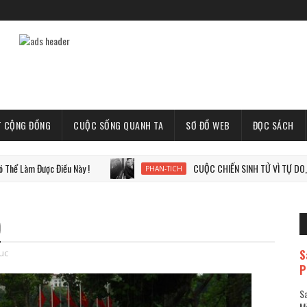
T CỘNG ĐỒNG
CUỘC SỐNG QUANH TA
SƠ ĐỒ WEB
ĐỌC SÁCH
ợc Điều Này !
CUỘC CHIẾN SINH TỬ VÌ TỰ DO, VÌ THẾ GIỚ
PHAN-TICH
)
S
tuc
P
Sa
Mã