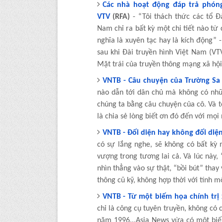
Các nhà hoạt động đáp trả phóng
VTV
(RFA)
- “Tôi thách thức các tổ Đ
Nam chỉ ra bất kỳ một chi tiết nào từ c
nghĩa là xuyên tạc hay là kích động”
sau khi Đài truyền hình Việt Nam (VT
Mặt trái của truyền thông mạng xã hội
VNTB - Câu chuyện của Trường Sa
nào dẫn tới dân chủ mà không có nhữ
chúng ta bằng câu chuyện của cô. Và t
là chia sẻ lòng biết ơn đó đến với mọi
VNTB - Đối diện hay không đối diệ
có sự lắng nghe, sẽ không có bất kỳ 
vượng trong tương lai cả. Và lúc này, 
nhìn thẳng vào sự thật, “bồi bút” thay
thông cũ kỹ, không hợp thời với tính m
VNTB - Từ một biếm họa chính trị 
chỉ là công cụ tuyên truyền, không có
năm 1996...Asia News vừa có một biếm