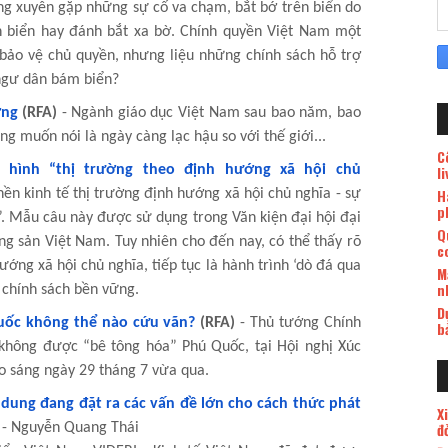
ng xuyên gặp những sự cố va chạm, bắt bớ trên biển do
n biển hay đánh bắt xa bờ. Chính quyền Việt Nam một
bảo vệ chủ quyền, nhưng liệu những chính sách hỗ trợ
ngư dân bám biển?
ờng
(RFA)
- Ngành giáo dục Việt Nam sau bao năm, bao
ng muốn nói là ngày càng lạc hậu so với thế giới...
C
 hình “thị trường theo định hướng xã hội chủ
l
H
nền kinh tế thị trường định hướng xã hội chủ nghĩa - sự
p
. Mẫu câu này được sử dụng trong Văn kiện đại hội đại
Q
ng sản Việt Nam. Tuy nhiên cho đến nay, có thể thấy rõ
c
ướng xã hội chủ nghĩa, tiếp tục là hành trình ‘dò đá qua
M
n
 chính sách bền vững.
D
uốc không thể nào cứu vãn?
(RFA)
- Thủ tướng Chính
b
không được “bê tông hóa” Phú Quốc, tại Hội nghị Xúc
ào sáng ngày 29 tháng 7 vừa qua.
 dung đang đặt ra các vấn đề lớn cho cách thức phát
X
đ
- Nguyễn Quang Thái