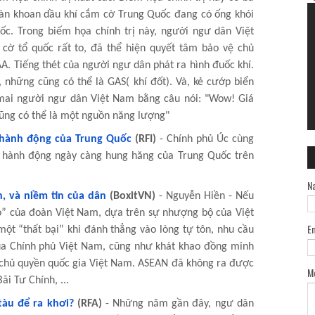
iàn khoan dầu khí cắm cờ Trung Quốc đang có ống khói
c. Trong biếm họa chính trị này, người ngư dân Việt
cờ tổ quốc rất to, đã thể hiện quyết tâm bảo vệ chủ
. Tiếng thét của người ngư dân phát ra hình đuốc khí.
 những cũng có thể là GAS( khí đốt). Và, kẻ cướp biển
mai người ngư dân Việt Nam bằng câu nói: "Wow! Giá
cũng có thể là một nguồn năng lượng"
 hành động của Trung Quốc
(RFI)
- Chính phủ Úc cùng
g hành động ngày càng hung hăng của Trung Quốc trên
N
, và niềm tin của dân
(BoxitVN)
- Nguyễn Hiền - Nếu
ao” của đoàn Việt Nam, dựa trên sự nhượng bộ của Việt
E
ột “thất bại” khi đánh thẳng vào lòng tự tôn, nhu cầu
ủa Chính phủ Việt Nam, cũng như khát khao đồng minh
 chủ quyền quốc gia Việt Nam. ASEAN đã không ra được
M
ãi Tư Chính, ...
àu để ra khơi?
(RFA)
- Những năm gần đây, ngư dân