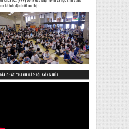
an khách, đặc biệt có thị t...
ĐÀI PHÁT THANH ĐÁP LỜI SÔNG NÚI