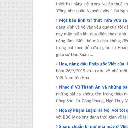
thiệt hại nặng nề trong vụ áp thuế 
‘đông như quân Nguyên’ vậy!”. Bà Nguy
Một bản lĩnh trí thức nữa vừa ra 
đáng kính và vô vàn yêu quý của tôi đ
nay mấy tuần khi qua điện thoại anh
nặng lắm. Biết thế mà chịu không đến
trong bài khóc tiễn đưa giáo sư Ho
giáo sư Đào Xuân ...
Hoa, nàng dâu Pháp gốc Việt của
hôm 26/7/2019 vừa rước về nhà một 
Việt Nam tên Hoa
Nhạc sĩ Vũ Thành An và những bà
những bài ca không tên trong thập ni
Công Sơn, Từ Công Phụng, Ngô Thụy M
Họa sỹ Phạm Luận: Hà Nội với tôi 
với BBC lý do ông dành thời gian vẽ lạ
Sharp chuẩn bị mở nhà máy ở Việ