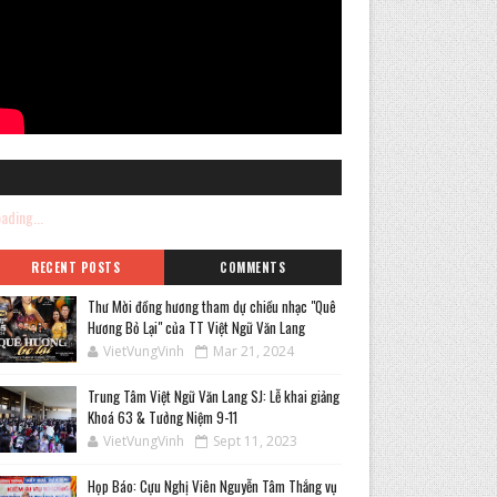
ading...
RECENT POSTS
COMMENTS
Thư Mời đồng hương tham dự chiều nhạc "Quê
Hương Bỏ Lại" của TT Việt Ngữ Văn Lang
VietVungVinh
Mar 21, 2024
Trung Tâm Việt Ngữ Văn Lang SJ: Lễ khai giảng
Khoá 63 & Tưởng Niệm 9-11
VietVungVinh
Sept 11, 2023
Họp Báo: Cựu Nghị Viên Nguyễn Tâm Thắng vụ