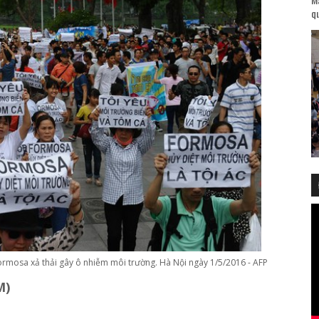
qu
Formosa xả thải gây ô nhiễm môi trường. Hà Nội ngày 1/5/2016 - AFP
M)