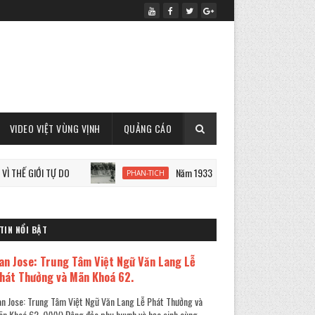
VIDEO VIỆT VÙNG VỊNH
QUẢNG CÁO
I TỰ DO
Năm 1933: Staline tàn sát 7 triệu người Ukraine
PHAN-TICH
TIN NỔI BẬT
an Jose: Trung Tâm Việt Ngữ Văn Lang Lễ
hát Thưởng và Mãn Khoá 62.
n Jose: Trung Tâm Việt Ngữ Văn Lang Lễ Phát Thưởng và
n Khoá 62. (VVV) Đông đảo phụ huynh và học sinh cùng