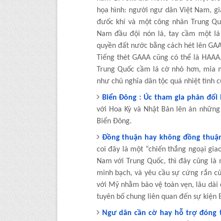
họa hình: người ngư dân Việt Nam, g
đưốc khí và một công nhân Trung Quố
Nam đầu đội nón lá, tay cầm một lá 
quyền đất nước bằng cách hét lên GAAA
Tiếng thét GAAA cũng có thể là HAAA,
Trung Quốc cầm lá cờ nhỏ hơn, mỉa 
như chủ nghĩa dân tộc quá nhiệt tình 
Biển Đông : Úc tham gia phản đối
với Hoa Kỳ và Nhật Bản lên án nhữn
Biển Đông.
Đồng thuận hay không đồng thuận
coi đây là một “chiến thắng ngoại gi
Nam với Trung Quốc, thì đây cũng là m
minh bạch, và yêu cầu sự cứng rắn c
với Mỹ nhằm bảo vệ toàn vẹn, lâu dài
tuyên bố chung liên quan đến sự kiện B
Ngư dân cần cờ hay hỗ trợ đóng t