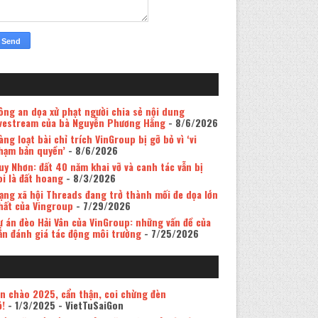
ông an dọa xử phạt người chia sẻ nội dung
ivestream của bà Nguyễn Phương Hằng
- 8/6/2026
àng loạt bài chỉ trích VinGroup bị gỡ bỏ vì ‘vi
hạm bản quyền’
- 8/6/2026
uy Nhơn: đất 40 năm khai vỡ và canh tác vẫn bị
oi là đất hoang
- 8/3/2026
ạng xã hội Threads đang trở thành mối đe dọa lớn
hất của Vingroup
- 7/29/2026
ự án đèo Hải Vân của VinGroup: những vấn đề của
ản đánh giá tác động môi trường
- 7/25/2026
in chào 2025, cẩn thận, coi chừng đèn
ỏ!
- 1/3/2025
- VietTuSaiGon