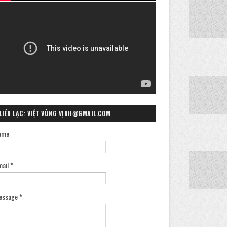
LIÊN LẠC: VIỆT VÙNG VỊNH@GMAIL.COM
ame
mail
*
essage
*