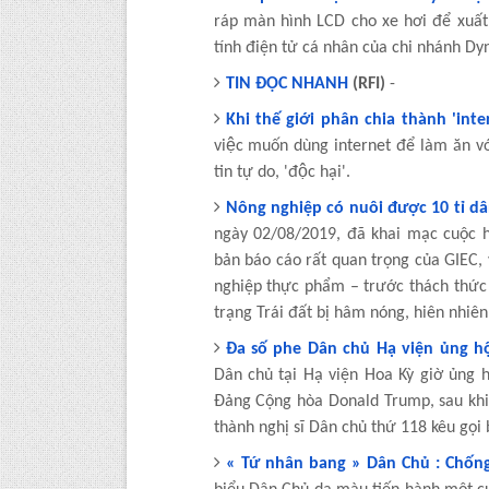
ráp màn hình LCD cho xe hơi để xuất
tính điện tử cá nhân của chi nhánh D
TIN ĐỌC NHANH
(RFI)
-
Khi thế giới phân chia thành 'inter
việc muốn dùng internet để làm ăn v
tin tự do, 'độc hại'.
Nông nghiệp có nuôi được 10 tỉ dâ
ngày 02/08/2019, đã khai mạc cuộc 
bản báo cáo rất quan trọng của GIEC, 
nghiệp thực phẩm – trước thách thức n
trạng Trái đất bị hâm nóng, hiên nhiên 
Đa số phe Dân chủ Hạ viện ủng h
Dân chủ tại Hạ viện Hoa Kỳ giờ ủng h
Đảng Cộng hòa Donald Trump, sau khi
thành nghị sĩ Dân chủ thứ 118 kêu gọi b
« Tứ nhân bang » Dân Chủ : Chốn