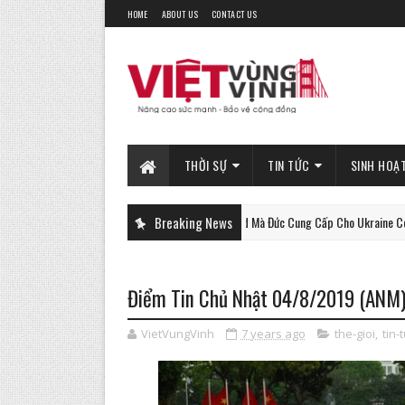
HOME
ABOUT US
CONTACT US
THỜI SỰ
TIN TỨC
SINH HOẠ
Xe Tăng Gepard Mà Đức Cung Cấp Cho Ukraine Có Thể Làm Đư
Breaking News
PHAN-TICH
Điểm Tin Chủ Nhật 04/8/2019 (ANM
VietVungVinh
7 years ago
the-gioi
,
tin-