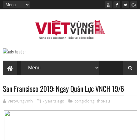
San Francisco 2019: Ngày Quân Lực VNCH 19/6
VietVungVinh
7 years ago
cong-dong
,
thoi-su