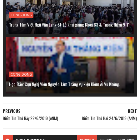
CONG-DONG
Trung Tâm Việt Ngữ Văn Lang SJ: Lễ khai giảng Khoá 63 & Tưởng Niệm 9-11
CONG-DONG
Họp Báo: Cựu Nghị Viên Nguyễn Tâm Thắng vụ kiện Kiêm Ái Vu Khống.
PREVIOUS
NEXT
Điểm Tin Thứ Bảy 22/6/2019 (ANM)
Điểm Tin Thứ Hai 24/6/2019 (ANM)