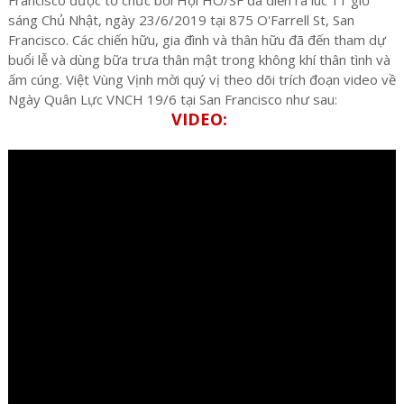
sáng Chủ Nhật, ngày 23/6/2019 tại 875 O'Farrell St, San
Francisco. Các chiến hữu, gia đình và thân hữu đã đến tham dự
buổi lễ và dùng bữa trưa thân mật trong không khí thân tình và
ấm cúng. Việt Vùng Vịnh mời quý vị theo dõi trích đoạn video về
Ngày Quân Lực VNCH 19/6 tại San Francisco như sau:
VIDEO: