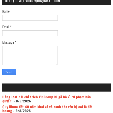
LIÊN LẠC: VIỆT VÙNG VỊNH@GMAIL.COM
Name
Email
*
Message
*
Hàng loạt bài chỉ trích VinGroup bị gỡ bỏ vì ‘vi phạm bản
quyền’
- 8/6/2026
Quy Nhơn: đất 40 năm khai vỡ và canh tác vẫn bị coi là đất
hoang
- 8/3/2026