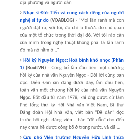
địa phương và người dân.
Nhạc sĩ Đức Tiến và cung cách riêng của người
nghệ sĩ tự do
(VOABLOG)
- "Mọi lằn ranh mà con
người đặt ra, với tôi, đó chỉ là thước đo chủ quan
của một tổ chức trong thời đại đó. Với tôi rào cản
của mình trong nghệ thuật không phải là lằn ranh
đó mà nó nằm ở..."
Hồi ký Nguyên Ngọc: Hoà bình khó nhọc (Phần
1)
(BoxitVN)
- Công bố lần đầu tiên một chương
hồi ký của nhà văn Nguyên Ngọc - Đôi lời cùng bạn
đọc. Diễn Đàn xin đăng dưới đây, lần đầu tiên,
toàn văn một chương hồi ký của nhà văn Nguyên
Ngọc. Bắt đầu từ năm 1978, khi ông được cử làm
Phó tổng thư ký Hội Nhà văn Việt Nam, Bí thư
Đảng đoàn Hội Nhà văn, viết bản "Đề dẫn" đọc
trước hội nghị đảng viên – bản "đề dẫn" cho đến
nay chưa hề được công bố ở trong nước, và đã ...
Cựu phó Viện trưởng Nguyễn Hữu Linh thừa