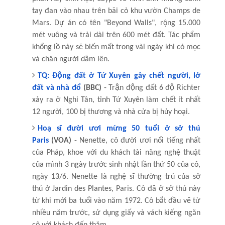
tay đan vào nhau trên bãi cỏ khu vườn Champs de
Mars. Dự án có tên "Beyond Walls", rộng 15.000
mét vuông và trải dài trên 600 mét đất. Tác phẩm
khổng lồ này sẽ biến mất trong vài ngày khi cỏ mọc
và chân người dẫm lên.
TQ: Động đất ở Tứ Xuyên gây chết người, lở
đất và nhà đổ
(BBC)
- Trận động đất 6 độ Richter
xảy ra ở Nghi Tân, tỉnh Tứ Xuyên làm chết ít nhất
12 người, 100 bị thương và nhà cửa bị hủy hoại.
Hoạ sĩ đười ươi mừng 50 tuổi ở sở thú
Paris
(VOA)
- Nenette, cô đười ươi nổi tiếng nhất
của Pháp, khoe với du khách tài năng nghệ thuật
của mình 3 ngày trước sinh nhật lần thứ 50 của cô,
ngày 13/6. Nenette là nghệ sĩ thường trú của sở
thú ở Jardin des Plantes, Paris. Cô đã ở sở thú này
từ khi mới ba tuổi vào năm 1972. Cô bắt đầu vẽ từ
nhiều năm trước, sử dụng giấy và vách kiếng ngăn
cô với khách đến thăm.