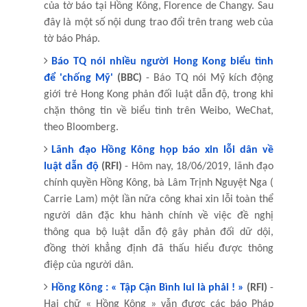
của tờ báo tại Hồng Kông, Florence de Changy. Sau
đây là một số nội dung trao đổi trên trang web của
tờ báo Pháp.
Báo TQ nói nhiều người Hong Kong biểu tình
để 'chống Mỹ'
(BBC)
- Báo TQ nói Mỹ kích động
giới trẻ Hong Kong phản đối luật dẫn độ, trong khi
chặn thông tin về biểu tình trên Weibo, WeChat,
theo Bloomberg.
Lãnh đạo Hồng Kông họp báo xin lỗi dân về
luật dẫn độ
(RFI)
- Hôm nay, 18/06/2019, lãnh đạo
chính quyền Hồng Kông, bà Lâm Trịnh Nguyệt Nga (
Carrie Lam) một lần nữa công khai xin lỗi toàn thể
người dân đặc khu hành chính về việc đề nghị
thông qua bộ luật dẫn độ gây phản đối dữ dội,
đồng thời khẳng định đã thấu hiểu được thông
điệp của người dân.
Hồng Kông : « Tập Cận Bình lui là phải ! »
(RFI)
-
Hai chữ « Hồng Kông » vẫn được các báo Pháp