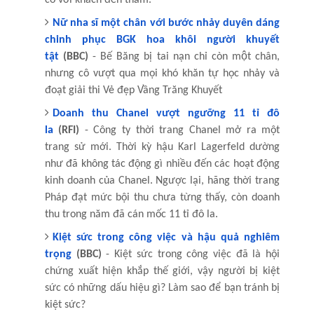
Nữ nha sĩ một chân với bước nhảy duyên dáng
chinh phục BGK hoa khôi người khuyết
tật
(BBC)
- Bế Băng bị tai nạn chỉ còn một chân,
nhưng cô vượt qua mọi khó khăn tự học nhảy và
đoạt giải thi Vẻ đẹp Vầng Trăng Khuyết
Doanh thu Chanel vượt ngưỡng 11 tỉ đô
la
(RFI)
- Công ty thời trang Chanel mở ra một
trang sử mới. Thời kỳ hậu Karl Lagerfeld dường
như đã không tác động gì nhiều đến các hoạt động
kinh doanh của Chanel. Ngược lại, hãng thời trang
Pháp đạt mức bội thu chưa từng thấy, còn doanh
thu trong năm đã cán mốc 11 tỉ đô la.
Kiệt sức trong công việc và hậu quả nghiêm
trọng
(BBC)
- Kiệt sức trong công việc đã là hội
chứng xuất hiện khắp thế giới, vậy người bị kiệt
sức có những dấu hiệu gì? Làm sao để bạn tránh bị
kiệt sức?