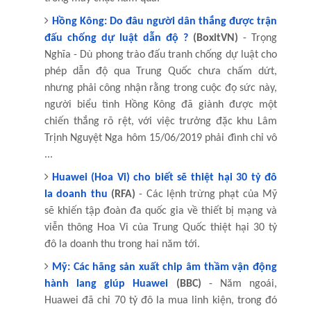
Hồng Kông: Do đâu người dân thắng được trận
đấu chống dự luật dẫn độ ?
(BoxitVN)
- Trọng
Nghĩa - Dù phong trào đấu tranh chống dự luật cho
phép dẫn độ qua Trung Quốc chưa chấm dứt,
nhưng phải công nhận rằng trong cuộc đọ sức này,
người biểu tình Hồng Kông đã giành được một
chiến thắng rõ rệt, với việc trưởng đặc khu Lâm
Trịnh Nguyệt Nga hôm 15/06/2019 phải đình chỉ vô
...
Huawei (Hoa Vi) cho biết sẽ thiệt hại 30 tỷ đô
la doanh thu
(RFA)
- Các lệnh trừng phạt của Mỹ
sẽ khiến tập đoàn đa quốc gia về thiết bị mạng và
viễn thông Hoa Vi của Trung Quốc thiệt hại 30 tỷ
đô la doanh thu trong hai năm tới.
Mỹ: Các hãng sản xuất chip âm thầm vận động
hành lang giúp Huawei
(BBC)
- Năm ngoái,
Huawei đã chi 70 tỷ đô la mua linh kiện, trong đó