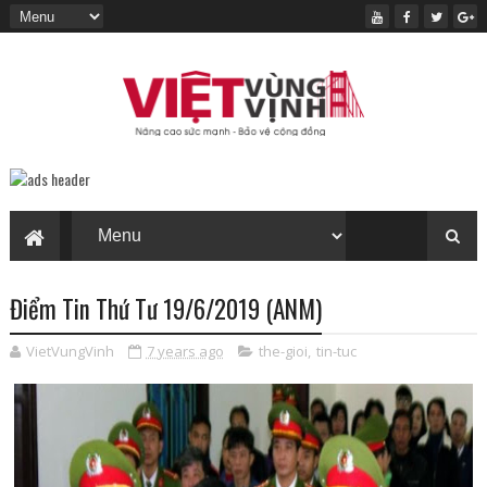
Điểm Tin Thứ Tư 19/6/2019 (ANM)
VietVungVinh
7 years ago
the-gioi
,
tin-tuc