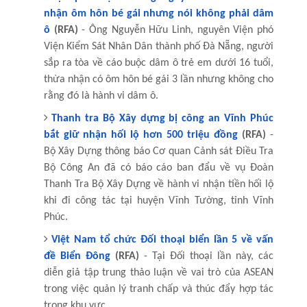
nhận ôm hôn bé gái nhưng nói không phải dâm
ô
(RFA)
- Ông Nguyễn Hữu Linh, nguyên Viện phó
Viện Kiểm Sát Nhân Dân thành phố Đà Nẵng, người
sắp ra tòa về cáo buộc dâm ô trẻ em dưới 16 tuổi,
thừa nhận có ôm hôn bé gái 3 lần nhưng không cho
rằng đó là hành vi dâm ô.
Thanh tra Bộ Xây dựng bị công an Vĩnh Phúc
bắt giữ nhận hối lộ hơn 500 triệu đồng
(RFA)
-
Bộ Xây Dựng thông báo Cơ quan Cảnh sát Điều Tra
Bộ Công An đã có báo cáo ban đẩu về vụ Đoàn
Thanh Tra Bộ Xây Dựng về hành vi nhận tiền hối lộ
khi đi công tác tại huyện Vĩnh Tường, tỉnh Vĩnh
Phúc.
Việt Nam tổ chức Đối thoại biển lần 5 về vấn
đề Biển Đông
(RFA)
- Tại Đối thoại lần này, các
diễn giả tập trung thảo luận về vai trò của ASEAN
trong việc quản lý tranh chấp và thúc đẩy hợp tác
trong khu vực.