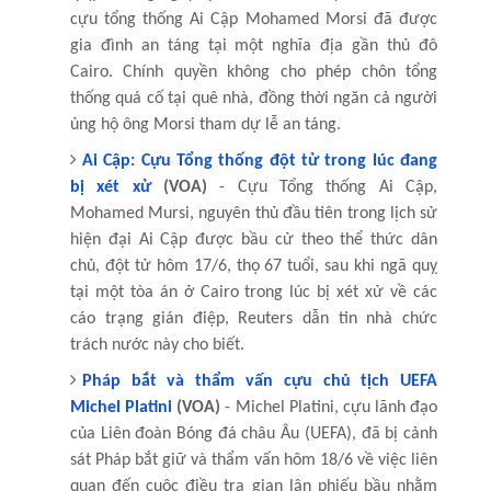
cựu tổng thống Ai Cập Mohamed Morsi đã được
gia đình an táng tại một nghĩa địa gần thủ đô
Cairo. Chính quyền không cho phép chôn tổng
thống quá cố tại quê nhà, đồng thời ngăn cả người
ủng hộ ông Morsi tham dự lễ an táng.
Ai Cập: Cựu Tổng thống đột tử trong lúc đang
bị xét xử
(VOA)
- Cựu Tổng thống Ai Cập,
Mohamed Mursi, nguyên thủ đầu tiên trong lịch sử
hiện đại Ai Cập được bầu cử theo thể thức dân
chủ, đột tử hôm 17/6, thọ 67 tuổi, sau khi ngã quỵ
tại một tòa án ở Cairo trong lúc bị xét xử về các
cáo trạng gián điệp, Reuters dẫn tin nhà chức
trách nước này cho biết.
Pháp bắt và thẩm vấn cựu chủ tịch UEFA
Michel Platini
(VOA)
- Michel Platini, cựu lãnh đạo
của Liên đoàn Bóng đá châu Âu (UEFA), đã bị cảnh
sát Pháp bắt giữ và thẩm vấn hôm 18/6 về việc liên
quan đến cuộc điều tra gian lận phiếu bầu nhằm