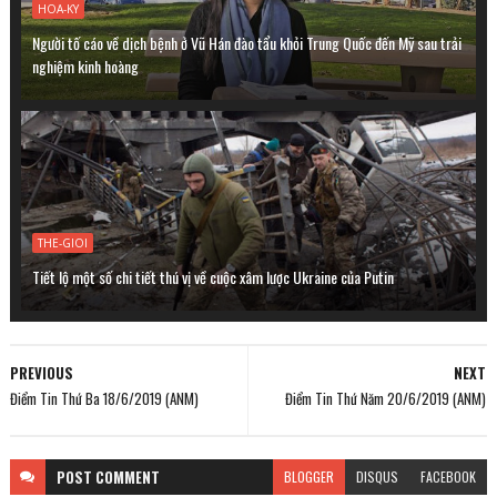
HOA-KY
Người tố cáo về dịch bệnh ở Vũ Hán đào tẩu khỏi Trung Quốc đến Mỹ sau trải
nghiệm kinh hoàng
THE-GIOI
Tiết lộ một số chi tiết thú vị về cuộc xâm lược Ukraine của Putin
PREVIOUS
NEXT
Điểm Tin Thứ Ba 18/6/2019 (ANM)
Điểm Tin Thứ Năm 20/6/2019 (ANM)
POST
COMMENT
BLOGGER
DISQUS
FACEBOOK