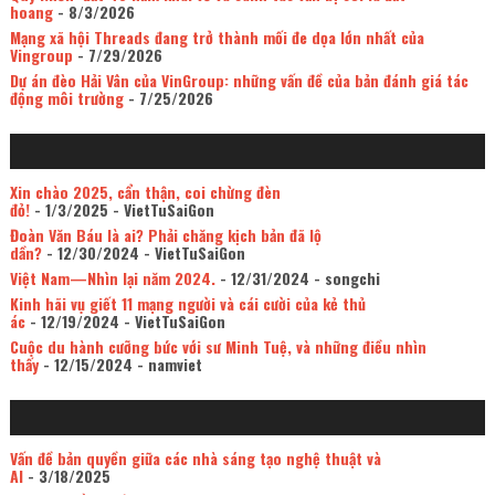
hoang
- 8/3/2026
Mạng xã hội Threads đang trở thành mối đe dọa lớn nhất của
Vingroup
- 7/29/2026
Dự án đèo Hải Vân của VinGroup: những vấn đề của bản đánh giá tác
động môi trường
- 7/25/2026
Xin chào 2025, cẩn thận, coi chừng đèn
đỏ!
- 1/3/2025
- VietTuSaiGon
Đoàn Văn Báu là ai? Phải chăng kịch bản đã lộ
dần?
- 12/30/2024
- VietTuSaiGon
Việt Nam—Nhìn lại năm 2024.
- 12/31/2024
- songchi
Kinh hãi vụ giết 11 mạng người và cái cười của kẻ thủ
ác
- 12/19/2024
- VietTuSaiGon
Cuộc du hành cưỡng bức với sư Minh Tuệ, và những điều nhìn
thấy
- 12/15/2024
- namviet
Vấn đề bản quyền giữa các nhà sáng tạo nghệ thuật và
AI
- 3/18/2025