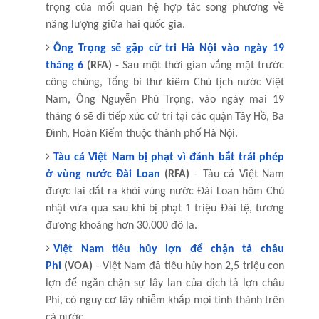
trọng của mối quan hệ hợp tác song phương về
năng lượng giữa hai quốc gia.
Ông Trọng sẽ gặp cử tri Hà Nội vào ngày 19
tháng 6
(RFA)
- Sau một thời gian vắng mặt trước
công chúng, Tổng bí thư kiêm Chủ tịch nước Việt
Nam, Ông Nguyễn Phú Trọng, vào ngày mai 19
tháng 6 sẽ đi tiếp xúc cử tri tại các quận Tây Hồ, Ba
Đình, Hoàn Kiếm thuộc thành phố Hà Nội.
Tàu cá Việt Nam bị phạt vì đánh bắt trái phép
ở vùng nước Đài Loan
(RFA)
- Tàu cá Việt Nam
được lai dắt ra khỏi vùng nước Đài Loan hôm Chủ
nhật vừa qua sau khi bị phạt 1 triệu Đài tệ, tương
đương khoảng hơn 30.000 đô la.
Việt Nam tiêu hủy lợn để chặn tả châu
Phi
(VOA)
- Việt Nam đã tiêu hủy hơn 2,5 triệu con
lợn để ngăn chặn sự lây lan của dịch tả lợn châu
Phi, có nguy cơ lây nhiễm khắp mọi tỉnh thành trên
cả nước.