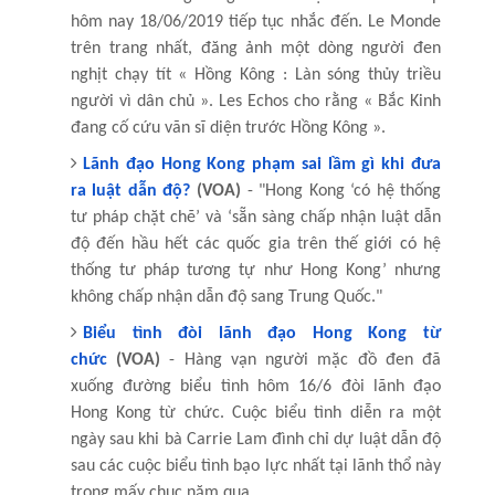
hôm nay 18/06/2019 tiếp tục nhắc đến. Le Monde
trên trang nhất, đăng ảnh một dòng người đen
nghịt chạy tít « Hồng Kông : Làn sóng thủy triều
người vì dân chủ ». Les Echos cho rằng « Bắc Kinh
đang cố cứu vãn sĩ diện trước Hồng Kông ».
Lãnh đạo Hong Kong phạm sai lầm gì khi đưa
ra luật dẫn độ?
(VOA)
- "Hong Kong ‘có hệ thống
tư pháp chặt chẽ’ và ‘sẵn sàng chấp nhận luật dẫn
độ đến hầu hết các quốc gia trên thế giới có hệ
thống tư pháp tương tự như Hong Kong’ nhưng
không chấp nhận dẫn độ sang Trung Quốc."
Biểu tình đòi lãnh đạo Hong Kong từ
chức
(VOA)
- Hàng vạn người mặc đồ đen đã
xuống đường biểu tình hôm 16/6 đòi lãnh đạo
Hong Kong từ chức. Cuộc biểu tình diễn ra một
ngày sau khi bà Carrie Lam đình chỉ dự luật dẫn độ
sau các cuộc biểu tình bạo lực nhất tại lãnh thổ này
trong mấy chục năm qua.