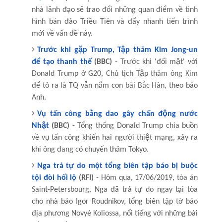
nhà lãnh đạo sẽ trao đổi những quan điểm về tình
hình bán đảo Triều Tiên và đẩy nhanh tiến trình
mới về vấn đề này.
Trước khi gặp Trump, Tập thăm Kim Jong-un
để tạo thanh thế
(BBC)
- Trước khi 'đối mặt' với
Donald Trump ở G20, Chủ tịch Tập thăm ông Kim
để tỏ ra là TQ vẫn nắm con bài Bắc Hàn, theo báo
Anh.
Vụ tấn công bằng dao gây chấn động nước
Nhật
(BBC)
- Tổng thống Donald Trump chia buồn
về vụ tấn công khiến hai người thiệt mạng, xảy ra
khi ông đang có chuyến thăm Tokyo.
Nga trả tự do một tổng biên tập báo bị buộc
tội đòi hối lộ
(RFI)
- Hôm qua, 17/06/2019, tòa án
Saint-Petersbourg, Nga đã trả tự do ngay tại tòa
cho nhà báo Igor Roudnikov, tổng biên tập tờ báo
địa phương Novyé Koliossa, nổi tiếng với những bài