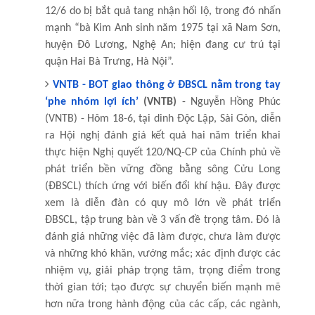
12/6 do bị bắt quả tang nhận hối lộ, trong đó nhấn
mạnh “bà Kim Anh sinh năm 1975 tại xã Nam Sơn,
huyện Đô Lương, Nghệ An; hiện đang cư trú tại
quận Hai Bà Trưng, Hà Nội”.
VNTB - BOT giao thông ở ĐBSCL nằm trong tay
‘phe nhóm lợi ích’
(VNTB)
- Nguyễn Hồng Phúc
(VNTB) - Hôm 18-6, tại dinh Độc Lập, Sài Gòn, diễn
ra Hội nghị đánh giá kết quả hai năm triển khai
thực hiện Nghị quyết 120/NQ-CP của Chính phủ về
phát triển bền vững đồng bằng sông Cửu Long
(ĐBSCL) thích ứng với biến đổi khí hậu. Đây được
xem là diễn đàn có quy mô lớn về phát triển
ĐBSCL, tập trung bàn về 3 vấn đề trọng tâm. Đó là
đánh giá những việc đã làm được, chưa làm được
và những khó khăn, vướng mắc; xác định được các
nhiệm vụ, giải pháp trọng tâm, trọng điểm trong
thời gian tới; tạo được sự chuyển biến mạnh mẽ
hơn nữa trong hành động của các cấp, các ngành,