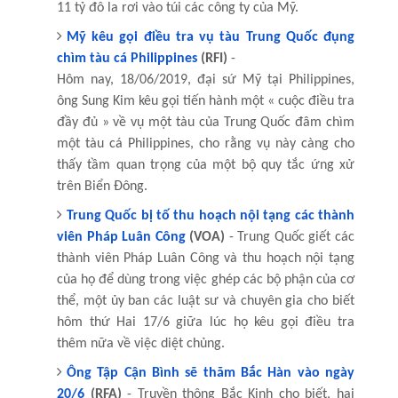
11 tỷ đô la rơi vào túi các công ty của Mỹ.
Mỹ kêu gọi điều tra vụ tàu Trung Quốc đụng
chìm tàu cá Philippines
(RFI)
-
Hôm nay, 18/06/2019, đại sứ Mỹ tại Philippines,
ông Sung Kim kêu gọi tiến hành một « cuộc điều tra
đầy đủ » về vụ một tàu của Trung Quốc đâm chìm
một tàu cá Philippines, cho rằng vụ này càng cho
thấy tầm quan trọng của một bộ quy tắc ứng xử
trên Biển Đông.
Trung Quốc bị tố thu hoạch nội tạng các thành
viên Pháp Luân Công
(VOA)
- Trung Quốc giết các
thành viên Pháp Luân Công và thu hoạch nội tạng
của họ để dùng trong việc ghép các bộ phận của cơ
thể, một ủy ban các luật sư và chuyên gia cho biết
hôm thứ Hai 17/6 giữa lúc họ kêu gọi điều tra
thêm nữa về việc diệt chủng.
Ông Tập Cận Bình sẽ thăm Bắc Hàn vào ngày
20/6
(RFA)
- Truyền thông Bắc Kinh cho biết, hai