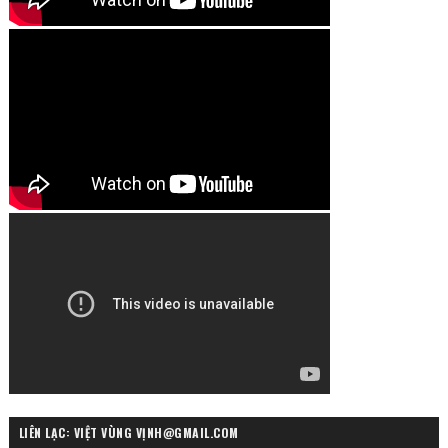
LIÊN LẠC: VIỆT VÙNG VỊNH@GMAIL.COM