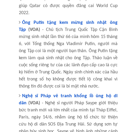
giúp Qatar có được quyền đăng cai World Cup
2022.
Ông Putin tặng kem mừng sinh nhật ông
Tập
(VOA)
- Chủ tịch Trung Quốc Tập Cận Bình
mừng sinh nhật lần thứ 66 của mình hôm 15 tháng
6, với Tổng thống Nga Vladimir Putin, người mà
ông Tập coi là một người bạn thân. Ông Putin tặng
kem làm quà sinh nhật cho ông Tập. Thảo luận về
cuộc sống riêng tư của các lãnh đạo cấp cao là cực
kỳ hiếm ở Trung Quốc. Ngày sinh chính xác của hầu
hết trong số họ không được tiết lộ công khai vì
thông tin đó được coi là bí mật nhà nước.
Nghệ sĩ Pháp vẽ tranh khổng lồ ủng hộ di
dân
(VOA)
- Nghệ sĩ người Pháp Saype giới thiệu
bức tranh mới và lớn nhất của mình tại Tháp Eiffel,
Paris, ngày 14/6, nhằm ủng hộ tổ chức từ thiện
cứu hộ di dân SOS Địa Trung Hải. Sử dụng sơn tự
phân hủy sinh học, Saype vẽ hình ảnh những cánh