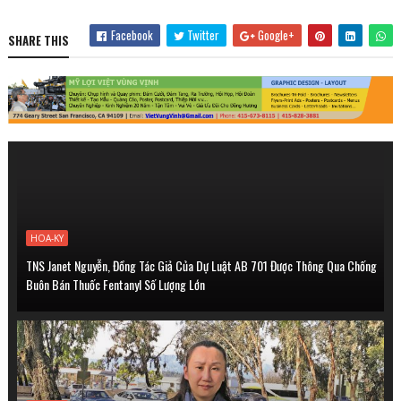
Facebook
Twitter
Google+
SHARE THIS
HOA-KY
TNS Janet Nguyễn, Đồng Tác Giả Của Dự Luật AB 701 Được Thông Qua Chống
Buôn Bán Thuốc Fentanyl Số Lượng Lớn