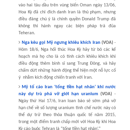
vào hai tàu dầu trên vùng biển Oman ngày 13/06,
Hoa Kỳ đã chỉ đích danh Iran là thủ phạm, nhưng
điều đáng chú ý là chính quyền Donald Trump đã
không thi hành ngay các biện pháp trả đũa
Teheran.
Nga kêu gọi Mỹ ngưng khiêu khích Iran
(VOA)
-
Hôm 18/6, Nga hối thúc Hoa Kỳ hãy từ bỏ các kế
hoạch mà họ cho là có tính cách khiêu khích khi
điều động thêm binh sĩ sang Trung Đông, và hãy
chấm dứt những hành động thể hiện một nỗ lực cố
ý nhằm kích động chiến tranh với Iran.
Mỹ tố cáo Iran ‘tống tiền hạt nhân’ khi nước
này dự trù phá vỡ giới hạn uranium
(VOA)
-
Ngày thứ Hai 17/6, Iran loan báo sẽ sớm phá vỡ
hạn chế về số lượng uranium tinh chế nước này có
thể dự trữ theo thỏa thuận quốc tế năm 2015,
trong một điểm tranh chấp mới với Hoa Kỳ khi Hoa
Kỳ cáo buộc Tehran là “tống tiền hạt nhân’.”