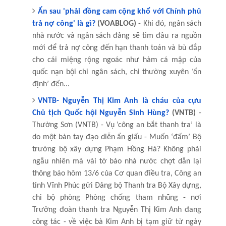
Ẩn sau 'phải đồng cam cộng khổ với Chính phủ
trả nợ công' là gì?
(VOABLOG)
- Khi đó, ngân sách
nhà nước và ngân sách đảng sẽ tìm đâu ra nguồn
mới để trả nợ công đến hạn thanh toán và bù đắp
cho cái miệng rộng ngoác như hàm cá mập của
quốc nạn bội chi ngân sách, chi thường xuyên ‘ổn
định’ đến...
VNTB- Nguyễn Thị Kim Anh là cháu của cựu
Chủ tịch Quốc hội Nguyễn Sinh Hùng?
(VNTB)
-
Thường Sơn (VNTB) - Vụ ‘công an bắt thanh tra’ là
do một bàn tay đạo diễn ẩn giấu - Muốn ‘đấm’ Bộ
trưởng bộ xây dựng Phạm Hồng Hà? Không phải
ngẫu nhiên mà vài tờ báo nhà nước chợt dẫn lại
thông báo hôm 13/6 của Cơ quan điều tra, Công an
tỉnh Vĩnh Phúc gửi Đảng bộ Thanh tra Bộ Xây dựng,
chi bộ phòng Phòng chống tham nhũng - nơi
Trưởng đoàn thanh tra Nguyễn Thị Kim Anh đang
công tác - về việc bà Kim Anh bị tạm giữ từ ngày