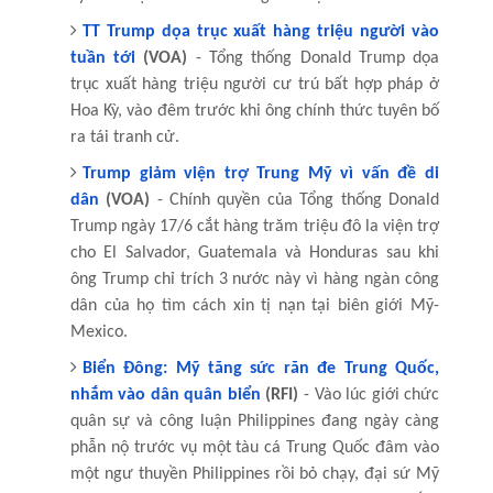
TT Trump dọa trục xuất hàng triệu người vào
tuần tới
(VOA)
- Tổng thống Donald Trump dọa
trục xuất hàng triệu người cư trú bất hợp pháp ở
Hoa Kỳ, vào đêm trước khi ông chính thức tuyên bố
ra tái tranh cử.
Trump giảm viện trợ Trung Mỹ vì vấn đề di
dân
(VOA)
- Chính quyền của Tổng thống Donald
Trump ngày 17/6 cắt hàng trăm triệu đô la viện trợ
cho El Salvador, Guatemala và Honduras sau khi
ông Trump chỉ trích 3 nước này vì hàng ngàn công
dân của họ tìm cách xin tị nạn tại biên giới Mỹ-
Mexico.
Biển Đông: Mỹ tăng sức răn đe Trung Quốc,
nhắm vào dân quân biển
(RFI)
- Vào lúc giới chức
quân sự và công luận Philippines đang ngày càng
phẫn nộ trước vụ một tàu cá Trung Quốc đâm vào
một ngư thuyền Philippines rồi bỏ chạy, đại sứ Mỹ