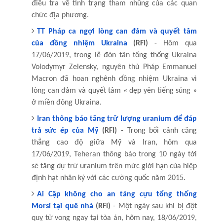
điều tra về tình trạng tham nhũng của các quan
chức địa phương.
TT Pháp ca ngợi lòng can đảm và quyết tâm
của đồng nhiệm Ukraina
(RFI)
- Hôm qua
17/06/2019, trong lễ đón tân tổng thống Ukraina
Volodymyr Zelensky, nguyên thủ Pháp Emmanuel
Macron đã hoan nghênh đồng nhiệm Ukraina vì
lòng can đảm và quyết tâm « dẹp yên tiếng súng »
ở miền đông Ukraina.
Iran thông báo tăng trữ lượng uranium để đáp
trả sức ép của Mỹ
(RFI)
- Trong bối cảnh căng
thẳng cao độ giữa Mỹ và Iran, hôm qua
17/06/2019, Teheran thông báo trong 10 ngày tới
sẽ tăng dự trữ uranium trên mức giới hạn của hiệp
định hạt nhân ký với các cường quốc năm 2015.
Ai Cập không cho an táng cựu tổng thống
Morsi tại quê nhà
(RFI)
- Một ngày sau khi bị đột
quỵ tử vong ngay tại tòa án, hôm nay, 18/06/2019,