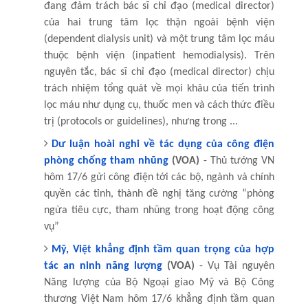
đang đảm trách bác sĩ chỉ đạo (medical director)
của hai trung tâm lọc thận ngoài bệnh viện
(dependent dialysis unit) và một trung tâm lọc máu
thuộc bệnh viện (inpatient hemodialysis). Trên
nguyên tắc, bác sĩ chỉ đạo (medical director) chịu
trách nhiệm tổng quát về mọi khâu của tiến trình
lọc máu như dụng cụ, thuốc men và cách thức điều
trị (protocols or guidelines), nhưng trong ...
Dư luận hoài nghi về tác dụng của công điện
phòng chống tham nhũng
(VOA)
- Thủ tướng VN
hôm 17/6 gửi công điện tới các bộ, ngành và chính
quyền các tỉnh, thành đề nghị tăng cường “phòng
ngừa tiêu cực, tham nhũng trong hoạt động công
vụ”
Mỹ, Việt khẳng định tầm quan trọng của hợp
tác an ninh năng lượng
(VOA)
- Vụ Tài nguyên
Năng lượng của Bộ Ngoại giao Mỹ và Bộ Công
thương Việt Nam hôm 17/6 khẳng định tầm quan