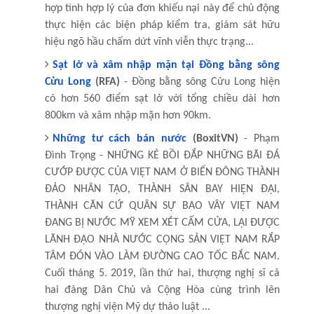
hợp tình hợp lý của đơn khiếu nại này để chủ động
thực hiện các biện pháp kiểm tra, giám sát hữu
hiệu ngõ hầu chấm dứt vĩnh viễn thực trạng...
Sạt lở và xâm nhập mặn tại Đồng bằng sông
Cửu Long
(RFA)
- Đồng bằng sông Cửu Long hiện
có hơn 560 điểm sạt lở với tổng chiều dài hơn
800km và xâm nhập mặn hơn 90km.
Những tư cách bán nước
(BoxitVN)
- Phạm
Đình Trọng - NHỮNG KẺ BỒI ĐẮP NHỮNG BÃI ĐÁ
CƯỚP ĐƯỢC CỦA VIỆT NAM Ở BIỂN ĐÔNG THÀNH
ĐẢO NHÂN TẠO, THÀNH SÂN BAY HIỆN ĐẠI,
THÀNH CĂN CỨ QUÂN SỰ BAO VÂY VIỆT NAM
ĐANG BỊ NƯỚC MỸ XEM XÉT CẤM CỬA, LẠI ĐƯỢC
LÃNH ĐẠO NHÀ NƯỚC CỘNG SẢN VIỆT NAM RẮP
TÂM ĐÓN VÀO LÀM ĐƯỜNG CAO TỐC BẮC NAM.
Cuối tháng 5. 2019, lần thứ hai, thượng nghị sĩ cả
hai đảng Dân Chủ và Cộng Hòa cùng trình lên
thượng nghị viện Mỹ dự thảo luật ...