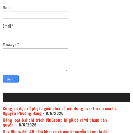
Name
Email
*
Message
*
Công an dọa xử phạt người chia sẻ nội dung livestream của bà
Nguyễn Phương Hằng
- 8/6/2026
Hàng loạt bài chỉ trích VinGroup bị gỡ bỏ vì ‘vi phạm bản
quyền’
- 8/6/2026
Quy Nhơn: đất 40 năm khai vỡ và canh tác vẫn bị coi là đất