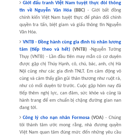
Giới đấu tranh Việt Nam tuyệt thực đòi thông
tin về Nguyễn Văn Hóa
(BBC)
- Giới bất đồng
chính kiến Việt Nam tuyệt thực để phản đối chính
quyền tra tấn, biệt giam và giấu thông tin Nguyễn
Văn Hóa.
VNTB - Đồng hành cùng gia đình tù nhân lương
tâm (tiếp theo và hết)
(VNTB)
-Nguyễn Tường
Thụy (VNTB) - Lần đầu tiên may mắn có cơ duyên
được gặp chị Thúy Hạnh, cô, chú, bác, anh, chị Hà
Nội cũng như các gia đình TNLT. Em cảm động vô
cùng và cảm thấy gần gũi thân thương như ruột rà,
như có mối duyên từ trước. Cuộc gặp hôm nay đã
tiếp thêm nghị lực, can đảm, sức khỏe và cũng là
hành trang để em chuẩn bị chặng đường gian nan
đang tới.
Công lý cho nạn nhân Formosa
(VOA)
- Chúng
tôi thành tâm ước mong rằng, nhà đương quyền
Việt Nam quan tâm đúng mức đến những yêu cầu