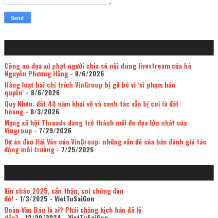
Công an dọa xử phạt người chia sẻ nội dung livestream của bà
Nguyễn Phương Hằng
- 8/6/2026
Hàng loạt bài chỉ trích VinGroup bị gỡ bỏ vì ‘vi phạm bản
quyền’
- 8/6/2026
Quy Nhơn: đất 40 năm khai vỡ và canh tác vẫn bị coi là đất
hoang
- 8/3/2026
Mạng xã hội Threads đang trở thành mối đe dọa lớn nhất của
Vingroup
- 7/29/2026
Dự án đèo Hải Vân của VinGroup: những vấn đề của bản đánh giá tác
động môi trường
- 7/25/2026
Xin chào 2025, cẩn thận, coi chừng đèn
đỏ!
- 1/3/2025
- VietTuSaiGon
Đoàn Văn Báu là ai? Phải chăng kịch bản đã lộ
dần?
- 12/30/2024
- VietTuSaiGon