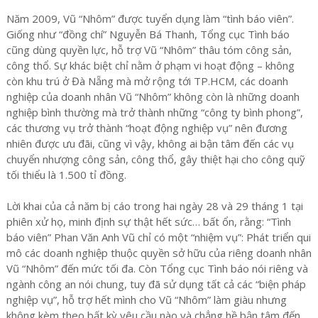
Năm 2009, Vũ “Nhôm” được tuyển dụng làm “tình báo viên”.
Giống như “đồng chí” Nguyễn Bá Thanh, Tổng cục Tình báo
cũng dùng quyền lực, hỗ trợ Vũ “Nhôm” thâu tóm công sản,
công thổ. Sự khác biệt chỉ nằm ở phạm vi hoạt động – không
còn khu trú ở Đà Nẵng mà mở rộng tới TP.HCM, các doanh
nghiệp của doanh nhân Vũ “Nhôm” không còn là những doanh
nghiệp bình thường mà trở thành những “công ty bình phong”,
các thương vụ trở thành “hoạt động nghiệp vụ” nên đương
nhiên được ưu đãi, cũng vì vậy, không ai bận tâm đến các vụ
chuyển nhượng công sản, công thổ, gây thiệt hại cho công quỹ
tối thiểu là 1.500 tỉ đồng.
Lời khai của cả năm bị cáo trong hai ngày 28 và 29 tháng 1 tại
phiên xử họ, minh định sự thật hết sức… bất ổn, rằng: “Tình
báo viên” Phan Văn Anh Vũ chỉ có một “nhiệm vụ”: Phát triển qui
mô các doanh nghiệp thuộc quyền sở hữu của riêng doanh nhân
Vũ “Nhôm” đến mức tối đa. Còn Tổng cục Tình báo nói riêng và
ngành công an nói chung, tuy đã sử dụng tất cả các “biện pháp
nghiệp vụ”, hỗ trợ hết mình cho Vũ “Nhôm” làm giàu nhưng
không kèm theo bất kỳ yêu cầu nào và chẳng hề bận tâm đến