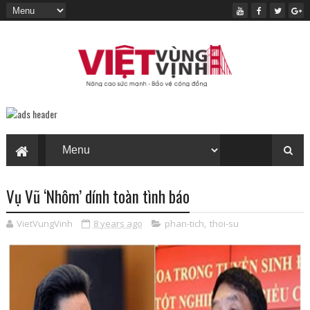
Vụ Vũ ‘Nhôm’ dính toàn tình báo
VietVungVinh
8 years ago
phan-tich
,
thoi-su