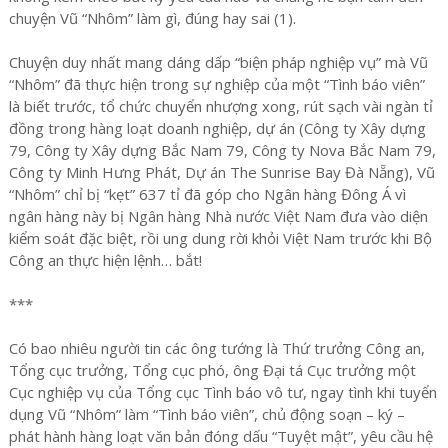
chuyện Vũ “Nhôm” làm gì, đúng hay sai (1).
Chuyện duy nhất mang dáng dấp “biện pháp nghiệp vụ” mà Vũ
“Nhôm” đã thực hiện trong sự nghiệp của một “Tình báo viên”
là biết trước, tổ chức chuyển nhượng xong, rút sạch vài ngàn tỉ
đồng trong hàng loạt doanh nghiệp, dự án (Công ty Xây dựng
79, Công ty Xây dựng Bắc Nam 79, Công ty Nova Bắc Nam 79,
Công ty Minh Hưng Phát, Dự án The Sunrise Bay Đà Nẵng), Vũ
“Nhôm” chỉ bị “kẹt” 637 tỉ đã góp cho Ngân hàng Đông Á vì
ngân hàng này bị Ngân hàng Nhà nước Việt Nam đưa vào diện
kiểm soát đặc biệt, rồi ung dung rời khỏi Việt Nam trước khi Bộ
Công an thực hiện lệnh… bắt!
***
Có bao nhiêu người tin các ông tướng là Thứ trưởng Công an,
Tổng cục trưởng, Tổng cục phó, ông Đại tá Cục trưởng một
Cục nghiệp vụ của Tổng cục Tình báo vô tư, ngay tình khi tuyển
dụng Vũ “Nhôm” làm “Tình báo viên”, chủ động soạn – ký –
phát hành hàng loạt văn bản đóng dấu “Tuyệt mật”, yêu cầu hệ