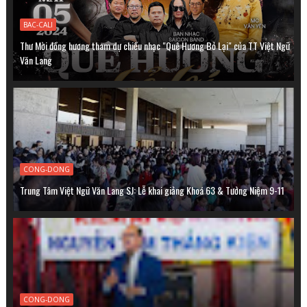
BAC-CALI
Thư Mời đồng hương tham dự chiều nhạc "Quê Hương Bỏ Lại" của TT Việt Ngữ
Văn Lang
CONG-DONG
Trung Tâm Việt Ngữ Văn Lang SJ: Lễ khai giảng Khoá 63 & Tưởng Niệm 9-11
CONG-DONG