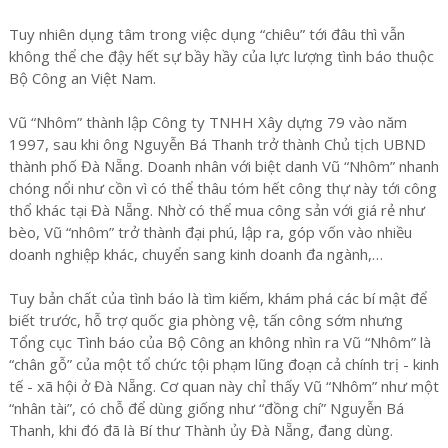
Tuy nhiên dụng tâm trong việc dụng “chiêu” tới đâu thì vẫn
không thể che đậy hết sự bầy hầy của lực lượng tình báo thuộc
Bộ Công an Việt Nam.
Vũ “Nhôm” thành lập Công ty TNHH Xây dựng 79 vào năm
1997, sau khi ông Nguyễn Bá Thanh trở thành Chủ tịch UBND
thành phố Đà Nẵng. Doanh nhân với biệt danh Vũ “Nhôm” nhanh
chóng nổi như cồn vì có thể thâu tóm hết công thự này tới công
thổ khác tại Đà Nẵng. Nhờ có thể mua công sản với giá rẻ như
bèo, Vũ “nhôm” trở thành đại phú, lập ra, góp vốn vào nhiều
doanh nghiệp khác, chuyển sang kinh doanh đa ngành,…
Tuy bản chất của tình báo là tìm kiếm, khám phá các bí mật để
biết trước, hỗ trợ quốc gia phòng vệ, tấn công sớm nhưng
Tổng cục Tình báo của Bộ Công an không nhìn ra Vũ “Nhôm” là
“chân gỗ” của một tổ chức tội phạm lũng đoạn cả chính trị - kinh
tế - xã hội ở Đà Nẵng. Cơ quan này chỉ thấy Vũ “Nhôm” như một
“nhân tài”, có chỗ để dùng giống như “đồng chí” Nguyễn Bá
Thanh, khi đó đã là Bí thư Thành ủy Đà Nẵng, đang dùng.