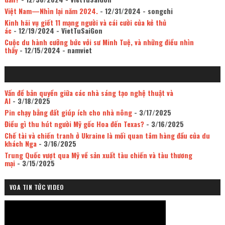
Việt Nam—Nhìn lại năm 2024.
- 12/31/2024
- songchi
Kinh hãi vụ giết 11 mạng người và cái cười của kẻ thủ
ác
- 12/19/2024
- VietTuSaiGon
Cuộc du hành cưỡng bức với sư Minh Tuệ, và những điều nhìn
thấy
- 12/15/2024
- namviet
Vấn đề bản quyền giữa các nhà sáng tạo nghệ thuật và
AI
- 3/18/2025
Pin chạy bằng đất giúp ích cho nhà nông
- 3/17/2025
Điều gì thu hút người Mỹ gốc Hoa đến Texas?
- 3/16/2025
Chế tài và chiến tranh ở Ukraine là mối quan tâm hàng đầu của du
khách Nga
- 3/16/2025
Trung Quốc vượt qua Mỹ về sản xuất tàu chiến và tàu thương
mại
- 3/15/2025
VOA TIN TỨC VIDEO