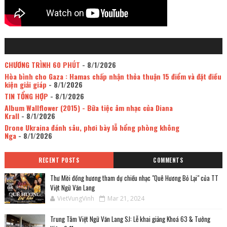
CHƯƠNG TRÌNH 60 PHÚT
- 8/1/2026
Hòa bình cho Gaza : Hamas chấp nhận thỏa thuận 15 điểm và đặt điều
kiện giải giáp
- 8/1/2026
TIN TỔNG HỢP
- 8/1/2026
Album Wallflower (2015) - Bữa tiệc âm nhạc của Diana
Krall
- 8/1/2026
Drone Ukraina đánh sâu, phơi bày lỗ hổng phòng không
Nga
- 8/1/2026
RECENT POSTS
COMMENTS
Thư Mời đồng hương tham dự chiều nhạc "Quê Hương Bỏ Lại" của TT
Việt Ngữ Văn Lang
VietVungVinh
Mar 21, 2024
Trung Tâm Việt Ngữ Văn Lang SJ: Lễ khai giảng Khoá 63 & Tưởng