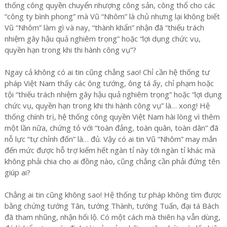
thống công quyền chuyển nhượng công sản, công thổ cho các
“công ty bình phong” mà Vũ “Nhôm” là chủ nhưng lại không biết
Vũ “Nhôm” làm gì và nay, “thành khẩn” nhận đã “thiếu trách
nhiệm gây hậu quả nghiêm trọng” hoặc “lợi dụng chức vụ,
quyền hạn trong khi thi hành công vụ”?
Ngay cả không có ai tin cũng chẳng sao! Chỉ cần hệ thống tư
pháp Việt Nam thấy các ông tướng, ông tá ấy, chỉ phạm hoặc
tội “thiếu trách nhiệm gây hậu quả nghiêm trọng” hoặc “lợi dụng
chức vụ, quyền hạn trong khi thi hành công vụ” là… xong! Hệ
thống chính trị, hệ thống công quyền Việt Nam hài lòng vì thêm
một lần nữa, chứng tỏ với “toàn đảng, toàn quân, toàn dân” đã
nỗ lực “tự chỉnh đốn” là… đủ. Vậy có ai tin Vũ “Nhôm” may mắn
đến mức được hỗ trợ kiếm hết ngàn tỉ này tới ngàn tỉ khác mà
không phải chia cho ai đồng nào, cũng chẳng cần phải đứng tên
giúp ai?
Chẳng ai tin cũng không sao! Hệ thống tư pháp không tìm được
bằng chứng tướng Tân, tướng Thành, tướng Tuấn, đại tá Bách
đã tham nhũng, nhận hối lộ. Có một cách mà thiên hạ vẫn dùng,