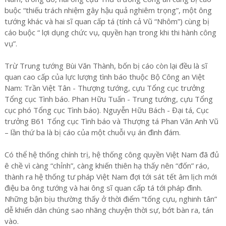
buộc “thiếu trách nhiệm gây hậu quả nghiêm trọng”, một ông
tướng khác và hai sĩ quan cấp tá (tính cả Vũ “Nhôm”) cùng bị
cáo buộc “ lợi dụng chức vụ, quyền hạn trong khi thi hành công
vụ”.
Trừ Trung tướng Bùi Văn Thành, bốn bị cáo còn lại đều là sĩ
quan cao cấp của lực lượng tình báo thuộc Bộ Công an Việt
Nam: Trần Việt Tân - Thượng tướng, cựu Tổng cục trưởng
Tổng cục Tình báo. Phan Hữu Tuấn - Trung tướng, cựu Tổng
cục phó Tổng cục Tình báo). Nguyễn Hữu Bách - Đại tá, Cục
trưởng B61 Tổng cục Tình báo và Thượng tá Phan Văn Anh Vũ
– lần thứ ba là bị cáo của một chuỗi vụ án đình đám.
Có thể hệ thống chính trị, hệ thống công quyền Việt Nam đã đủ
ê chề vì càng “chỉnh”, càng khiến thiên hạ thấy nên “đốn” ráo,
thành ra hệ thống tư pháp Việt Nam đợi tới sát tết âm lịch mới
điệu ba ông tướng và hai ông sĩ quan cấp tá tới pháp đình.
Những bận bịu thường thấy ở thời điểm “tống cựu, nghinh tân”
dễ khiến dân chúng sao nhãng chuyện thời sự, bớt bàn ra, tán
vào.