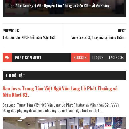
Họp Báo: Cựu Nghị Viên Nguyễn Tâm Thắng vụ kiện Kiêm Ái Vu Khống.
PREVIOUS
NEXT
Tiếu lâm chó XHCN tiễn năm Mậu Tuất
Venezuela: Sợ thay mà lại mừng thầm…
POST
COMMENT
BLOGGER
DISQUS
FACEBOOK
TIN NỔI BẬT
San Jose: Trung Tâm Việt Ngữ Văn Lang Lễ Phát Thưởng và
Mãn Khoá 62.
San Jose: Trung Tâm Việt Ngữ Văn Lang Lễ Phát Thưởng và Mãn Khoá 62. (VVV)
Đông đảo phụ huynh và học sinh cùng quan khách, đặc biệt có thị t...