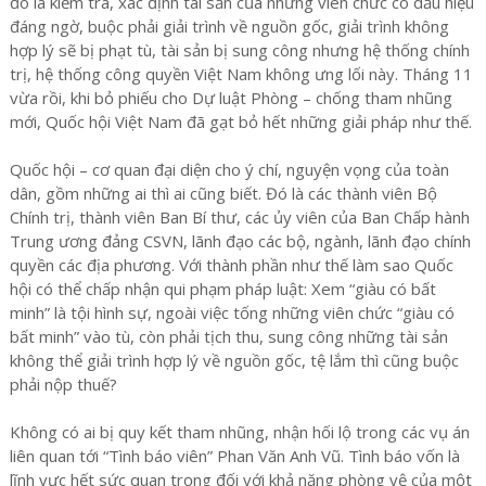
đó là kiểm tra, xác định tài sản của những viên chức có dấu hiệu
đáng ngờ, buộc phải giải trình về nguồn gốc, giải trình không
hợp lý sẽ bị phạt tù, tài sản bị sung công nhưng hệ thống chính
trị, hệ thống công quyền Việt Nam không ưng lối này. Tháng 11
vừa rồi, khi bỏ phiếu cho Dự luật Phòng – chống tham nhũng
mới, Quốc hội Việt Nam đã gạt bỏ hết những giải pháp như thế.
Quốc hội – cơ quan đại diện cho ý chí, nguyện vọng của toàn
dân, gồm những ai thì ai cũng biết. Đó là các thành viên Bộ
Chính trị, thành viên Ban Bí thư, các ủy viên của Ban Chấp hành
Trung ương đảng CSVN, lãnh đạo các bộ, ngành, lãnh đạo chính
quyền các địa phương. Với thành phần như thế làm sao Quốc
hội có thể chấp nhận qui phạm pháp luật: Xem “giàu có bất
minh” là tội hình sự, ngoài việc tống những viên chức “giàu có
bất minh” vào tù, còn phải tịch thu, sung công những tài sản
không thể giải trình hợp lý về nguồn gốc, tệ lắm thì cũng buộc
phải nộp thuế?
Không có ai bị quy kết tham nhũng, nhận hối lộ trong các vụ án
liên quan tới “Tình báo viên” Phan Văn Anh Vũ. Tình báo vốn là
lĩnh vực hết sức quan trọng đối với khả năng phòng vệ của một