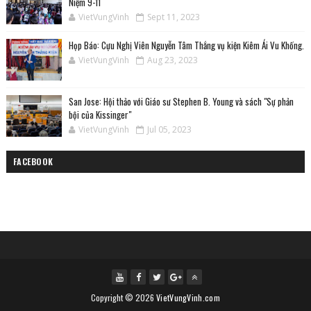
Niệm 9-11
VietVungVinh
Sept 11, 2023
Họp Báo: Cựu Nghị Viên Nguyễn Tâm Thắng vụ kiện Kiêm Ái Vu Khống.
VietVungVinh
Aug 23, 2023
San Jose: Hội thảo với Giáo sư Stephen B. Young và sách "Sự phản
bội của Kissinger"
VietVungVinh
Jul 05, 2023
FACEBOOK
Copyright ©
2026
VietVungVinh.com