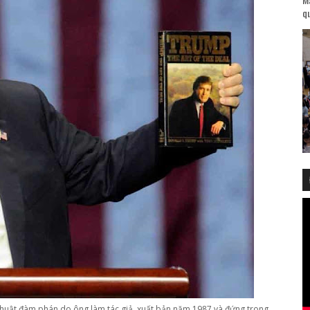
qu
uật đàm phán do ông làm tác giả, xuất bản năm 1987 và đứng trong