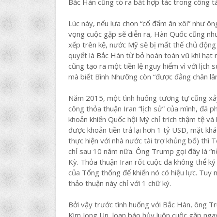
Bắc Hàn cũng tỏ ra bất hợp tác trong công t
Lúc này, nếu lựa chọn “cố đấm ăn xôi” như ôn
vọng cuộc gặp sẽ diễn ra, Hàn Quốc cũng như 
xếp trên kệ, nước Mỹ sẽ bị mất thế chủ động 
quyết là Bắc Hàn từ bỏ hoàn toàn vũ khí hạt
cũng tạo ra một tiền lệ nguy hiểm vì với lịch 
mà biết Bình Nhưỡng còn “được đằng chân lâ
Năm 2015, một tình huống tương tự cũng xả
công thỏa thuận Iran “lịch sử” của mình, đã p
khoản khiến Quốc hội Mỹ chỉ trích thậm tệ và
được khoản tiền trả lại hơn 1 tỷ USD, mặt khá
thực hiện với nhà nước tài trợ khủng bố) thì 
chỉ sau 10 năm nữa. Ông Trump gọi đây là “nỗ
Kỳ. Thỏa thuận Iran rốt cuộc đã không thể k
của Tổng thống để khiến nó có hiệu lực. Tuy
thảo thuận này chỉ với 1 chữ ký.
Bởi vậy trước tình huống với Bắc Hàn, ông Tr
Kim Jong Un, loan báo hủy luôn cuộc gặp ngay