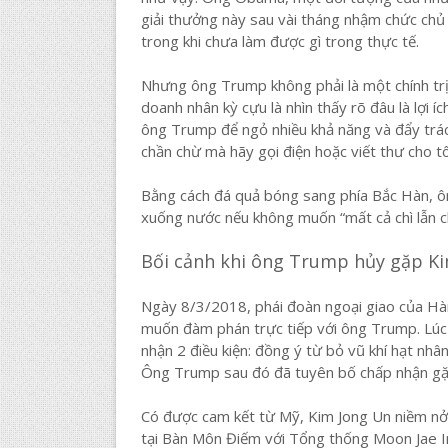
giải thưởng này sau vài tháng nhậm chức chủ
trong khi chưa làm được gì trong thực tế.
Nhưng ông Trump không phải là một chính trị
doanh nhân kỳ cựu là nhìn thấy rõ đâu là lợi í
ông Trump để ngỏ nhiều khả năng và đẩy trác
chần chừ mà hãy gọi điện hoặc viết thư cho tô
Bằng cách đá quả bóng sang phía Bắc Hàn, ôn
xuống nước nếu không muốn “mất cả chì lẫn ch
Bối cảnh khi ông Trump hủy gặp K
Ngày 8/3/2018, phái đoàn ngoại giao của Hà
muốn đàm phán trực tiếp với ông Trump. Lúc 
nhận 2 điều kiện: đồng ý từ bỏ vũ khí hạt nhâ
Ông Trump sau đó đã tuyên bố chấp nhận gặ
Có được cam kết từ Mỹ, Kim Jong Un niềm nở 
tại Bàn Môn Điếm với Tổng thống Moon Jae I