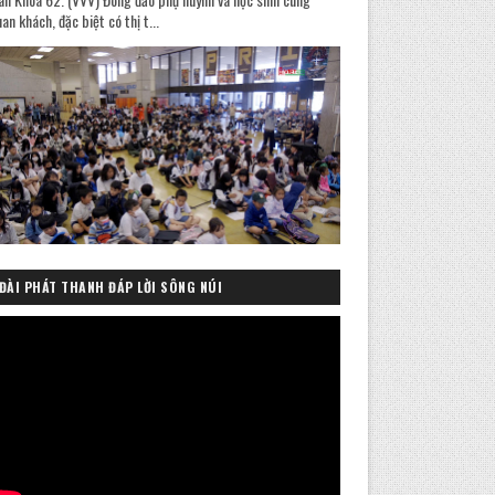
an khách, đặc biệt có thị t...
ĐÀI PHÁT THANH ĐÁP LỜI SÔNG NÚI