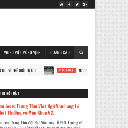
VIDEO VIỆT VÙNG VỊNH
QUẢNG CÁO
Ế GIỚI TỰ DO
Năm 1933: Staline tàn sát 7 triệu người Ukr
PHAN-TICH
TIN NỔI BẬT
an Jose: Trung Tâm Việt Ngữ Văn Lang Lễ
hát Thưởng và Mãn Khoá 62.
n Jose: Trung Tâm Việt Ngữ Văn Lang Lễ Phát Thưởng và
n Khoá 62. (VVV) Đông đảo phụ huynh và học sinh cùng