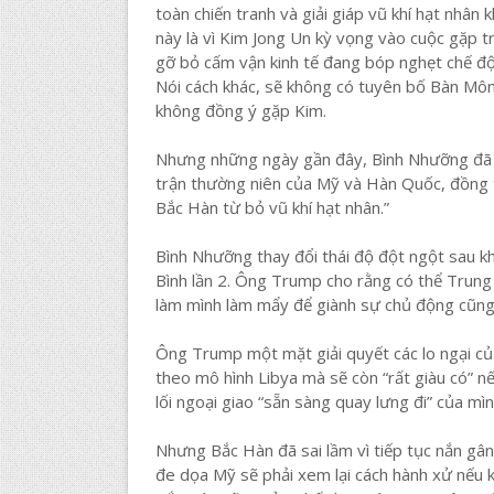
toàn chiến tranh và giải giáp vũ khí hạt nhân
này là vì Kim Jong Un kỳ vọng vào cuộc gặp 
gỡ bỏ cấm vận kinh tế đang bóp nghẹt chế độ
Nói cách khác, sẽ không có tuyên bố Bàn Mô
không đồng ý gặp Kim.
Nhưng những ngày gần đây, Bình Nhưỡng đã liê
trận thường niên của Mỹ và Hàn Quốc, đồng
Bắc Hàn từ bỏ vũ khí hạt nhân.”
Bình Nhưỡng thay đổi thái độ đột ngột sau k
Bình lần 2. Ông Trump cho rằng có thể Trung
làm mình làm mẩy để giành sự chủ động cũng 
Ông Trump một mặt giải quyết các lo ngại c
theo mô hình Libya mà sẽ còn “rất giàu có” n
lối ngoại giao “sẵn sàng quay lưng đi” của mì
Nhưng Bắc Hàn đã sai lầm vì tiếp tục nắn g
đe dọa Mỹ sẽ phải xem lại cách hành xử nếu k