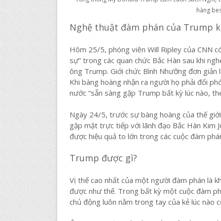
hàng best
Nghệ thuật đàm phán của Trump kh
Hôm 25/5, phóng viên Will Ripley của CNN c
sự” trong các quan chức Bắc Hàn sau khi ngh
ông Trump. Giới chức Bình Nhưỡng đơn giản l
Khi bàng hoàng nhận ra người họ phải đối p
nước “sẵn sàng gặp Trump bất kỳ lúc nào, the
Ngày 24/5, trước sự bàng hoàng của thế giớ
gặp mặt trực tiếp với lãnh đạo Bắc Hàn Kim 
được hiệu quả to lớn trong các cuộc đàm phán
Trump được gì?
Vị thế cao nhất của một người đàm phán là k
được như thế. Trong bất kỳ một cuộc đàm phá
chủ động luôn nằm trong tay của kẻ lúc nào c