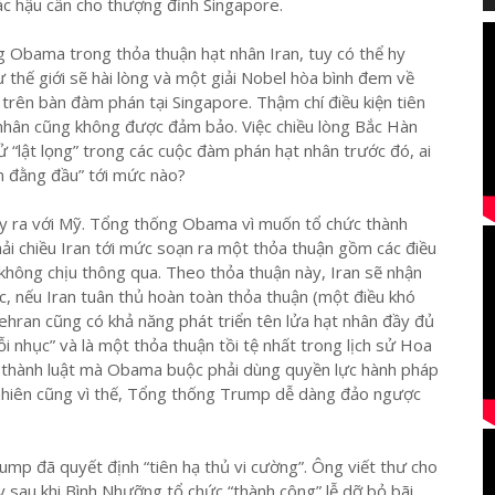
ác hậu cần cho thượng đỉnh Singapore.
g Obama trong thỏa thuận hạt nhân Iran, tuy có thể hy
thế giới sẽ hài lòng và một giải Nobel hòa bình đem về
trên bàn đàm phán tại Singapore. Thậm chí điều kiện tiên
 nhân cũng không được đảm bảo. Việc chiều lòng Bắc Hàn
sử “lật lọng” trong các cuộc đàm phán hạt nhân trước đó, ai
n đằng đầu” tới mức nào?
y ra với Mỹ. Tổng thống Obama vì muốn tổ chức thành
hải chiều Iran tới mức soạn ra một thỏa thuận gồm các điều
 không chịu thông qua. Theo thỏa thuận này, Iran sẽ nhận
c, nếu Iran tuân thủ hoàn toàn thỏa thuận (một điều khó
Tehran cũng có khả năng phát triển tên lửa hạt nhân đầy đủ
i nhục” và là một thỏa thuận tồi tệ nhất trong lịch sử Hoa
ý thành luật mà Obama buộc phải dùng quyền lực hành pháp
 nhiên cũng vì thế, Tổng thống Trump dễ dàng đảo ngược
ump đã quyết định “tiên hạ thủ vi cường”. Ông viết thư cho
 sau khi Bình Nhưỡng tổ chức “thành công” lễ dỡ bỏ bãi