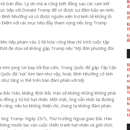
Đ
 khỏi bán đảo. Lý do mà ai cũng biết đằng sau các cam kết
d
trực tiếp với Donald Trump để có được sự đảm bảo an ninh,
V
 Bình Nhưỡng và có được nguồn viện trợ kinh tế khổng lồ.
2
n Điếm với các mục tiêu đầy tham vọng nếu ông Trump
K
t
C
đ
n tiếp phạm vào 2 lời hứa: công khai chỉ trích cuộc tập
 thời đe dọa sẽ không gặp Trump nếu “Mỹ đơn phương đòi
V
hi Kim Jong Un bay tới Đại Liên, Trung Quốc để gặp Tập Cận
t
 Quốc đã “xúi” Kim làm như vậy, hoặc Bình Nhưỡng cố tình
P
như tăng vị thế trên bàn đàm phán với Mỹ.
n
Đ
T
ủa Bắc Hàn, khẳng định Bắc Hàn sẽ không những không phải
C
ếu đồng ý từ bỏ hạt nhân. Một mặt, ông vẫn nhắc lại đường
h
nh rằng, nếu họ không thiện chí, chúng ta không đàm phán.
T
t
ân ông Trump. Ngày 23/5, Thứ trưởng Ngoại giao Bắc Hàn
hông muốn lao vào cuộc chiến tranh hạt nhân và giới chức