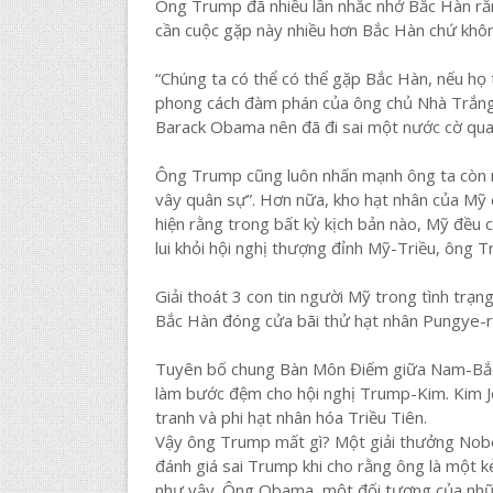
Ông Trump đã nhiều lần nhắc nhở Bắc Hàn rằn
cần cuộc gặp này nhiều hơn Bắc Hàn chứ khôn
“Chúng ta có thể có thể gặp Bắc Hàn, nếu họ t
phong cách đàm phán của ông chủ Nhà Trắng.
Barack Obama nên đã đi sai một nước cờ qua
Ông Trump cũng luôn nhấn mạnh ông ta còn nh
vây quân sự”. Hơn nữa, kho hạt nhân của Mỹ c
hiện rằng trong bất kỳ kịch bản nào, Mỹ đều c
lui khỏi hội nghị thượng đỉnh Mỹ-Triều, ông 
Giải thoát 3 con tin người Mỹ trong tình trạn
Bắc Hàn đóng cửa bãi thử hạt nhân Pungye-ri,
Tuyên bố chung Bàn Môn Điếm giữa Nam-Bắc Tr
làm bước đệm cho hội nghị Trump-Kim. Kim Jo
tranh và phi hạt nhân hóa Triều Tiên.
Vậy ông Trump mất gì? Một giải thưởng Nob
đánh giá sai Trump khi cho rằng ông là một k
như vậy. Ông Obama, một đối tượng của nhữn