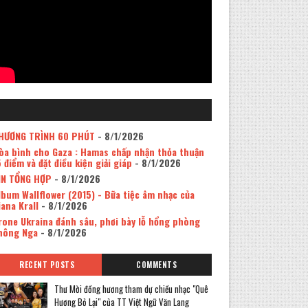
HƯƠNG TRÌNH 60 PHÚT
- 8/1/2026
òa bình cho Gaza : Hamas chấp nhận thỏa thuận
5 điểm và đặt điều kiện giải giáp
- 8/1/2026
IN TỔNG HỢP
- 8/1/2026
lbum Wallflower (2015) - Bữa tiệc âm nhạc của
iana Krall
- 8/1/2026
rone Ukraina đánh sâu, phơi bày lỗ hổng phòng
hông Nga
- 8/1/2026
RECENT POSTS
COMMENTS
Thư Mời đồng hương tham dự chiều nhạc "Quê
Hương Bỏ Lại" của TT Việt Ngữ Văn Lang