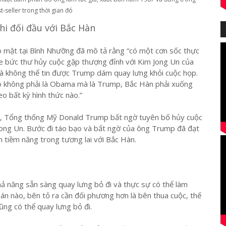
-seller trong thời gian đó
i đối đầu với Bắc Hàn
ó mặt tại Bình Nhưỡng đã mô tả rằng “có một cơn sốc thực
e bức thư hủy cuộc gặp thượng đỉnh với Kim Jong Un của
à không thể tin được Trump dám quay lưng khỏi cuộc họp.
hó không phải là Obama mà là Trump, Bắc Hàn phải xuống
o bất kỳ hình thức nào.”
i, Tổng thống Mỹ Donald Trump bất ngờ tuyên bố hủy cuộc
Jong Un. Bước đi táo bạo và bất ngờ của ông Trump đã đạt
 tiềm năng trong tương lai với Bắc Hàn.
hả năng sẵn sàng quay lưng bỏ đi và thực sự có thể làm
n nào, bên tỏ ra cần đối phương hơn là bên thua cuộc, thế
ũng có thể quay lưng bỏ đi.