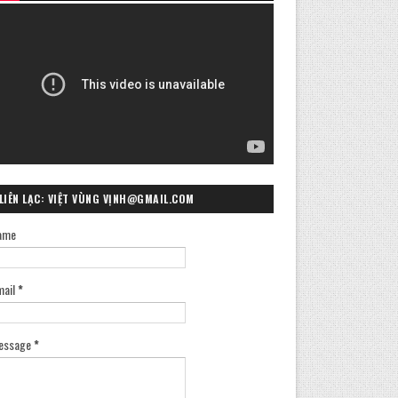
LIÊN LẠC: VIỆT VÙNG VỊNH@GMAIL.COM
ame
mail
*
essage
*