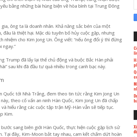
 yếu bằng những bài hùng biện về hòa bình tại Trung Đông
 gia, ông ta là doanh nhân. Khả năng sắc bén của một
ch, đâu là thiệt hại. Mặc dù tuyên bố hủy cuộc gặp, nhưng
h nhiệm cho Kim Jong Un. Ông viết: “nếu ông đổi ý thì đừng
i ngay.”
C
l
g Trump đã lấy lại thế chủ động và buộc Bắc Hàn phải
H
p
ài” sau khi đã đầu tư quá nhiều trong canh bạc này.
Q
c
im
M
n
n Quốc tới Nhà Trắng, đem theo tin tức rằng Kim Jong Un
D
này, theo cố vấn an ninh Hàn Quốc, Kim Jong Un đã chấp
b
n và hiểu rằng các cuộc tập trận Mỹ-Hàn vẫn sẽ tiếp tục.
p Kim.
X
bước sang biên giới Hàn Quốc, thực hiện cuộc gặp lịch sử
đ
n. Tại đây, Kim-Moon bắt tay nhau, cam kết chấm dứt hoàn