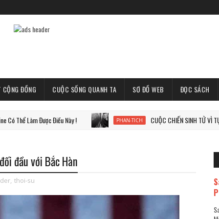
T CỘNG ĐỒNG
CUỘC SỐNG QUANH TA
SƠ ĐỒ WEB
ĐỌC SÁCH
àm Được Điều Này !
CUỘC CHIẾN SINH TỬ VÌ TỰ DO, VÌ TH
PHAN-TICH
đối đầu với Bắc Hàn
S
ider
,
thoi-su
P
Sa
Mã