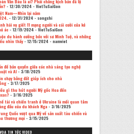
oàn Văn Báu là ai? Phải chăng kịch bản đã lộ
ần?
- 12/30/2024
- VietTuSaiGon
iệt Nam—Nhìn lại năm
024.
- 12/31/2024
- songchi
inh hãi vụ giết 11 mạng người và cái cười của kẻ
hủ ác
- 12/19/2024
- VietTuSaiGon
uộc du hành cưỡng bức với sư Minh Tuệ, và những
iều nhìn thấy
- 12/15/2024
- namviet
ấn đề bản quyền giữa các nhà sáng tạo nghệ
huật và AI
- 3/18/2025
in chạy bằng đất giúp ích cho nhà
ông
- 3/17/2025
iều gì thu hút người Mỹ gốc Hoa đến
exas?
- 3/16/2025
hế tài và chiến tranh ở Ukraine là mối quan tâm
àng đầu của du khách Nga
- 3/16/2025
rung Quốc vượt qua Mỹ về sản xuất tàu chiến và
àu thương mại
- 3/15/2025
VOA TIN TỨC VIDEO