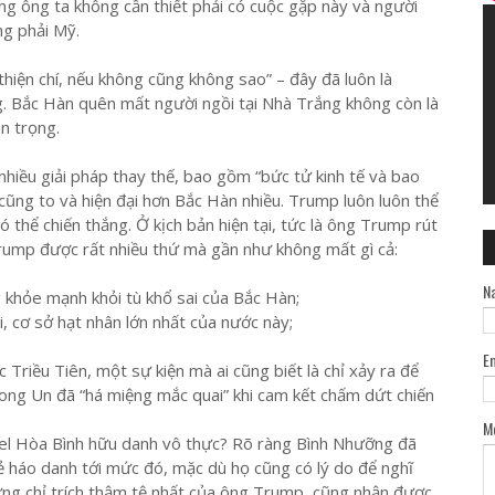
g ông ta không cần thiết phải có cuộc gặp này và người
g phải Mỹ.
hiện chí, nếu không cũng không sao” – đây đã luôn là
 Bắc Hàn quên mất người ngồi tại Nhà Trắng không còn là
n trọng.
iều giải pháp thay thế, bao gồm “bức tử kinh tế và bao
ũng to và hiện đại hơn Bắc Hàn nhiều. Trump luôn luôn thể
ó thể chiến thắng. Ở kịch bản hiện tại, tức là ông Trump rút
Trump được rất nhiều thứ mà gần như không mất gì cả:
N
g khỏe mạnh khỏi tù khổ sai của Bắc Hàn;
 cơ sở hạt nhân lớn nhất của nước này;
E
iều Tiên, một sự kiện mà ai cũng biết là chỉ xảy ra để
ng Un đã “há miệng mắc quai” khi cam kết chấm dứt chiến
M
el Hòa Bình hữu danh vô thực? Rõ ràng Bình Nhưỡng đã
ẻ háo danh tới mức đó, mặc dù họ cũng có lý do để nghĩ
g chỉ trích thậm tệ nhất của ông Trump, cũng nhận được