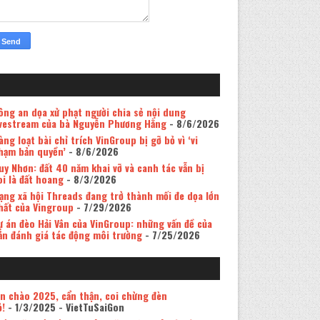
ông an dọa xử phạt người chia sẻ nội dung
ivestream của bà Nguyễn Phương Hằng
- 8/6/2026
àng loạt bài chỉ trích VinGroup bị gỡ bỏ vì ‘vi
hạm bản quyền’
- 8/6/2026
uy Nhơn: đất 40 năm khai vỡ và canh tác vẫn bị
oi là đất hoang
- 8/3/2026
ạng xã hội Threads đang trở thành mối đe dọa lớn
hất của Vingroup
- 7/29/2026
ự án đèo Hải Vân của VinGroup: những vấn đề của
ản đánh giá tác động môi trường
- 7/25/2026
in chào 2025, cẩn thận, coi chừng đèn
ỏ!
- 1/3/2025
- VietTuSaiGon