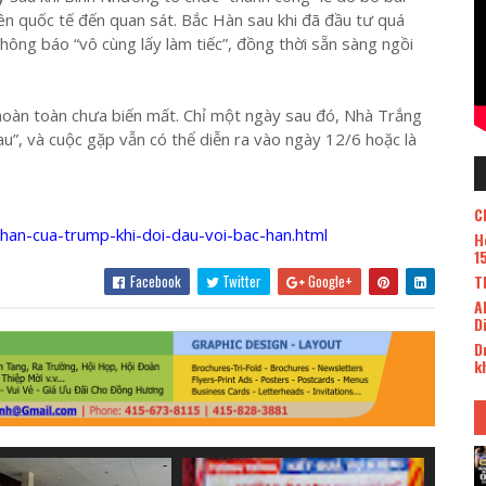
n quốc tế đến quan sát. Bắc Hàn sau khi đã đầu tư quá
hông báo “vô cùng lấy làm tiếc”, đồng thời sẵn sàng ngồi
hoàn toàn chưa biến mất. Chỉ một ngày sau đó, Nhà Trắng
hau”, và cuộc gặp vẫn có thể diễn ra vào ngày 12/6 hoặc là
C
phan-cua-trump-khi-doi-dau-voi-bac-han.html
H
1
Facebook
Twitter
Google+
T
A
D
D
k