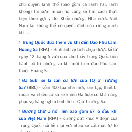
chủ quyền lãnh thổ (bao gồm cả lãnh hải, lãnh
không) thì sớm muộn họ cũng sẽ tìm cách thực
hiện theo gợi ý đó. Khốn nhưng, Nhà nước Việt
Nam lại không thể có quyết định của riêng mình
khi ...
Trung Quốc đưa thêm vũ khí đến Đảo Phú Lâm,
Hoàng Sa
(RFA)
- Hình ảnh vệ tinh chụp được kể từ
ngày 12 tháng 5 vừa qua cho thấy Trung Quốc tiến
hành bố trí những vũ khí mới trên đảo Phú Lâm
thuộc Hoàng Sa.
Đá Subi sẽ là căn cứ lớn của TQ ở Trường
Sa?
(BBC)
- Gần 400 tòa nhà mới, sân tập, thiết bị
radar và nhiều cơ sở sẽ khiến Đá Subi có khả năng
phục vụ hàng nghìn binh lính TQ ở Trường Sa.
Đường Chữ U nối liền bao gồm 67 lô dầu khí
của Việt Nam
(RFA)
- Đường đứt khúc 9 đoạn của
Trung Quốc nối liền lại với nhau sẽ cắt mất 67 lô