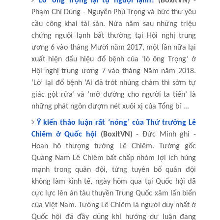
‘Lò’ ông Trọng lại tự nguội lạnh?
(BoxitVN)
-
Phạm Chí Dũng - Nguyễn Phú Trọng và bức thư yêu
cầu công khai tài sản. Nửa năm sau những triệu
chứng nguội lạnh bất thường tại Hội nghị trung
ương 6 vào tháng Mười năm 2017, một lần nữa lại
xuất hiện dấu hiệu đổ bệnh của ‘lò ông Trọng’ ở
Hội nghị trung ương 7 vào tháng Năm năm 2018.
‘Lò’ lại đổ bệnh ‘Ai đã trót nhúng chàm thì sớm tự
giác gột rửa’ và ‘mở đường cho người ta tiến’ là
những phát ngôn đượm nét xuôi xị của Tổng bí ...
Ý kiến thảo luận rất ‘nóng’ của Thứ trưởng Lê
Chiêm ở Quốc hội
(BoxitVN)
- Đức Minh ghi -
Hoan hô thượng tướng Lê Chiêm. Tướng gốc
Quảng Nam Lê Chiêm bất chấp nhóm lợi ích hùng
mạnh trong quân đội, từng tuyên bố quân đội
không làm kinh tế, ngày hôm qua tại Quốc hội đã
cực lực lên án tàu thuyền Trung Quốc xâm lấn biển
của Việt Nam. Tướng Lê Chiêm là người duy nhất ở
Quốc hội đã đầy dũng khí hướng dư luận đang