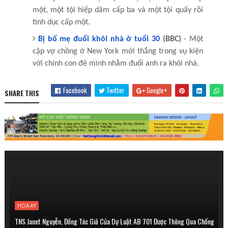
một, một tội hiếp dâm cấp ba và một tội quấy rồi
tình dục cấp một.
Bị bố mẹ đuổi khỏi nhà ở tuổi 30
(BBC)
- Một
cặp vợ chồng ở New York mới thắng trong vụ kiện
với chính con đẻ mình nhằm đuổi anh ra khỏi nhà.
Facebook
Twitter
Google+
SHARE THIS
HOA-KY
TNS Janet Nguyễn, Đồng Tác Giả Của Dự Luật AB 701 Được Thông Qua Chống