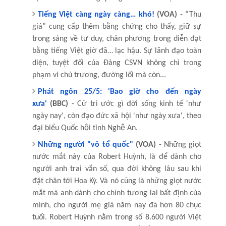
Tiếng Việt càng ngày càng… khó!
(VOA)
- “Thu
giá” cung cấp thêm bằng chứng cho thấy, giữ sự
trong sáng về tư duy, chân phương trong diễn đạt
bằng tiếng Việt giờ đã… lạc hậu. Sự lãnh đạo toàn
diện, tuyệt đối của Đảng CSVN không chỉ trong
phạm vi chủ trương, đường lối mà còn...
Phát ngôn 25/5: 'Bao giờ cho đến ngày
xưa'
(BBC)
- Cử tri ước gì đời sống kinh tế 'như
ngày nay', còn đạo đức xã hội 'như ngày xưa', theo
đại biểu Quốc hội tỉnh Nghệ An.
Những người "vô tổ quốc"
(VOA)
- Những giọt
nước mắt này của Robert Huỳnh, là để dành cho
người anh trai vắn số, qua đời không lâu sau khi
đặt chân tới Hoa Kỳ. Và nó cũng là những giọt nước
mắt mà anh dành cho chính tương lai bất định của
mình, cho người mẹ già năm nay đã hơn 80 chục
tuổi. Robert Huỳnh nằm trong số 8.600 người Việt