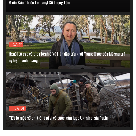
Buôn Bán Thuốc Fentanyl Số Lượng Lớn
HOA-KY
Người tố cáo về dịch bệnh ở Vũ Hán đào tẩu khỏi Trung Quốc đến Mỹ sau trải
nghiệm kinh hoàng
THE-GIOI
Tiết lộ một số chi tiết thú vị về cuộc xâm lược Ukraine của Putin