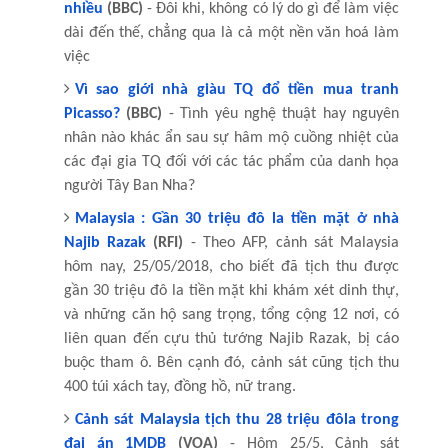
nhiều
(BBC)
- Đôi khi, không có lý do gì để làm việc
dài đến thế, chẳng qua là cả một nền văn hoá làm
việc
Vì sao giới nhà giàu TQ đổ tiền mua tranh
Picasso?
(BBC)
- Tình yêu nghệ thuật hay nguyên
nhân nào khác ẩn sau sự hâm mộ cuồng nhiệt của
các đại gia TQ đối với các tác phẩm của danh họa
người Tây Ban Nha?
Malaysia : Gần 30 triệu đô la tiền mặt ở nhà
Najib Razak
(RFI)
- Theo AFP, cảnh sát Malaysia
hôm nay, 25/05/2018, cho biết đã tịch thu được
gần 30 triệu đô la tiền mặt khi khám xét dinh thự,
và những căn hộ sang trọng, tổng cộng 12 nơi, có
liên quan đến cựu thủ tướng Najib Razak, bị cáo
buộc tham ô. Bên cạnh đó, cảnh sát cũng tịch thu
400 túi xách tay, đồng hồ, nữ trang.
Cảnh sát Malaysia tịch thu 28 triệu đôla trong
đại án 1MDB
(VOA)
- Hôm 25/5, Cảnh sát