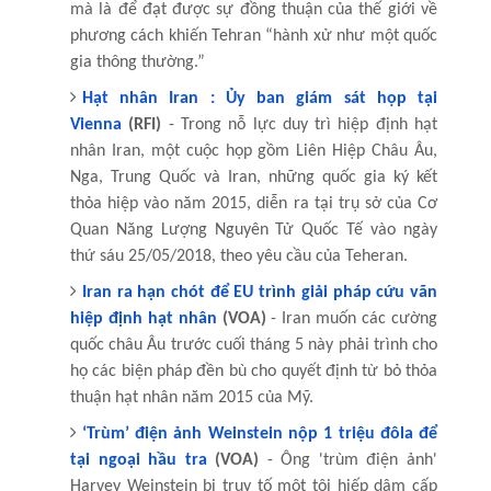
mà là để đạt được sự đồng thuận của thế giới về
phương cách khiến Tehran “hành xử như một quốc
gia thông thường.”
Hạt nhân Iran : Ủy ban giám sát họp tại
Vienna
(RFI)
- Trong nỗ lực duy trì hiệp định hạt
nhân Iran, một cuộc họp gồm Liên Hiệp Châu Âu,
Nga, Trung Quốc và Iran, những quốc gia ký kết
thỏa hiệp vào năm 2015, diễn ra tại trụ sở của Cơ
Quan Năng Lượng Nguyên Tử Quốc Tế vào ngày
thứ sáu 25/05/2018, theo yêu cầu của Teheran.
Iran ra hạn chót để EU trình giải pháp cứu vãn
hiệp định hạt nhân
(VOA)
- Iran muốn các cường
quốc châu Âu trước cuối tháng 5 này phải trình cho
họ các biện pháp đền bù cho quyết định từ bỏ thỏa
thuận hạt nhân năm 2015 của Mỹ.
‘Trùm’ điện ảnh Weinstein nộp 1 triệu đôla để
tại ngoại hầu tra
(VOA)
- Ông 'trùm điện ảnh'
Harvey Weinstein bị truy tố một tội hiếp dâm cấp