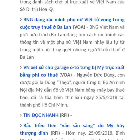
trong danh sách chờ bị trục xuất về Việt Nam của
Sở Di trú Hoa Kỳ.
BNG đang xác minh phụ nữ Việt tử vong trong
cuộc truy thuế ở Ba Lan
(VOA)
- BNG Việt Nam và
giới hữu trách Ba Lan đang tìm cách xác minh các
thông tin về một phụ nữ Việt Nam nhảy lầu tự tử
trong một cuộc truy quét những người trốn thuế ở
Ba Lan
VN xét xử chủ garage ô-tô từng bị Mỹ trục xuất
bằng phi cơ thuê
(VOA)
- Nguyễn Đức Dũng, còn
được gọi là Dũng “Thẹo”, người từng bị Bộ An ninh
Nội địa Mỹ dẫn độ về Việt Nam bằng máy bay thuê
bao, đã ra tòa hôm thứ Sáu ngày 25/5/2018 tại
thành phố Hồ Chí Minh.
TIN ĐỌC NHANH
(RFI)
-
Bắc Triều Tiên "vẫn sẵn sàng" dù Mỹ hủy
thượng đỉnh
(RFI)
- Hôm nay, 25/05/2018, Bình