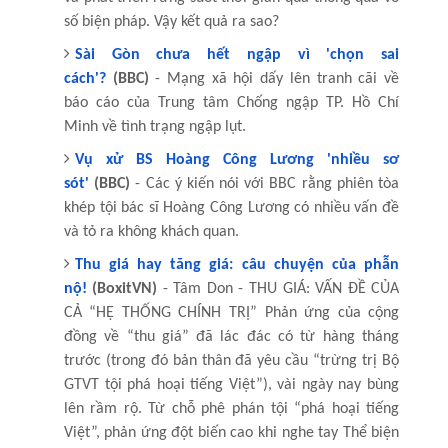
số biện pháp. Vậy kết quả ra sao?
Sài Gòn chưa hết ngập vì 'chọn sai
cách'?
(BBC)
- Mạng xã hội dấy lên tranh cãi về
báo cáo của Trung tâm Chống ngập TP. Hồ Chí
Minh về tình trạng ngập lụt.
Vụ xử BS Hoàng Công Lương 'nhiều sơ
sót'
(BBC)
- Các ý kiến nói với BBC rằng phiên tòa
khép tội bác sĩ Hoàng Công Lương có nhiều vấn đề
và tỏ ra không khách quan.
Thu giá hay tăng giá: câu chuyện của phẫn
nộ!
(BoxitVN)
- Tâm Don - THU GIÁ: VẤN ĐỀ CỦA
CẢ “HỆ THỐNG CHÍNH TRỊ” Phản ứng của cộng
đồng về “thu giá” đã lác đác có từ hàng tháng
trước (trong đó bản thân đã yêu cầu “trừng trị Bộ
GTVT tội phá hoại tiếng Việt”), vài ngày nay bùng
lên rầm rộ. Từ chỗ phê phán tội “phá hoại tiếng
Việt”, phản ứng đột biến cao khi nghe tay Thể biện