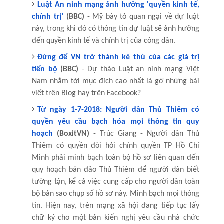
Luật An ninh mạng ảnh hưởng 'quyền kinh tế,
chính trị'
(BBC)
- Mỹ bày tỏ quan ngại về dự luật
này, trong khi đó có thông tin dự luật sẽ ảnh hưởng
đến quyền kinh tế và chính trị của công dân.
Đừng để VN trở thành kẻ thù của các giá trị
tiến bộ
(BBC)
- Dự thảo Luật an ninh mạng Việt
Nam nhắm tới mục đích cao nhất là gỡ những bài
viết trên Blog hay trên Facebook?
Từ ngày 1-7-2018: Người dân Thủ Thiêm có
quyền yêu cầu bạch hóa mọi thông tin quy
hoạch
(BoxitVN)
- Trúc Giang - Người dân Thủ
Thiêm có quyền đòi hỏi chính quyền TP Hồ Chí
Minh phải minh bạch toàn bộ hồ sơ liên quan đến
quy hoạch bán đảo Thủ Thiêm để người dân biết
tường tận, kể cả việc cung cấp cho người dân toàn
bộ bản sao chụp số hồ sơ này. Minh bạch mọi thông
tin. Hiện nay, trên mạng xã hội đang tiếp tục lấy
chữ ký cho một bản kiến nghị yêu cầu nhà chức