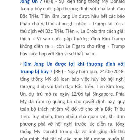
Jong Un ?
(RFI)
- Sự kiện tổng thống Mỹ Donald
Trump hủy cuộc gặp thượng đỉnh với nhà lãnh đạo
Bắc Triều Tiên Kim Jong Un được hầu hết các báo
Pháp chú ý. Libération ghi nhận « Trump lại tỏ ra
thù địch với Bắc Triều Tiên », La Croix tìm cách giải
thích « Vì sao cuộc gặp thượng đỉnh Kim-Trump
không diễn ra », còn Le Figaro cho rằng « Trump
hủy cuộc họp với Kim vì sợ thất bại ».
Kim Jong Un được lợi khi thượng đỉnh với
Trump bị hủy ?
(RFI)
- Ngày hôm qua, 24/05/2018,
tổng thống Mỹ đã loan báo việc hủy bỏ hội nghị
thượng đỉnh với lãnh đạo Bắc Triều Tiên Kim Jong
Un, dự trù mở ra ngày 12/06 tại Singapore. Phía
Mỹ đã rầm rộ quảng bá cho quyết định này, quy
toàn bộ trách nhiệm về đổ vỡ cho phía Bắc Triều
Tiên. Tuy nhiên, theo nhiều nhà quan sát, khi đơn
phương phá vỡ hội nghi trước lúc diễn ra, tổng
thống Mỹ Donald Trump đã vô tình giúp đối thủ
của mình đạt tất cả các mục tiêu mong muốn là