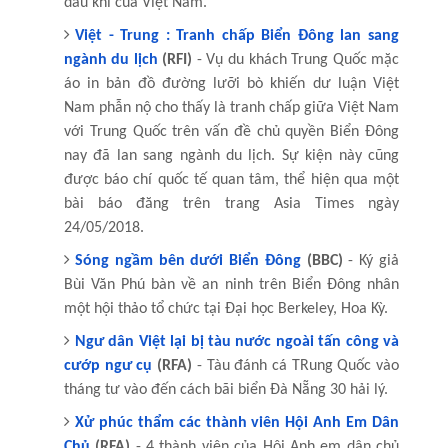
dầu khí của Việt Nam.
Việt - Trung : Tranh chấp Biển Đông lan sang
ngành du lịch
(RFI)
- Vụ du khách Trung Quốc mặc
áo in bản đồ đường lưỡi bò khiến dư luận Việt
Nam phẫn nộ cho thấy là tranh chấp giữa Việt Nam
với Trung Quốc trên vấn đề chủ quyền Biển Đông
nay đã lan sang ngành du lịch. Sự kiện này cũng
được báo chí quốc tế quan tâm, thể hiện qua một
bài báo đăng trên trang Asia Times ngày
24/05/2018.
Sóng ngầm bên dưới Biển Đông
(BBC)
- Ký giả
Bùi Văn Phú bàn về an ninh trên Biển Đông nhân
một hội thảo tổ chức tại Đại học Berkeley, Hoa Kỳ.
Ngư dân Việt lại bị tàu nước ngoài tấn công và
cướp ngư cụ
(RFA)
- Tàu đánh cá TRung Quốc vào
tháng tư vào đến cách bãi biển Đà Nẵng 30 hải lý.
Xử phúc thẩm các thành viên Hội Anh Em Dân
Chủ
(RFA)
- 4 thành viên của Hội Anh em dân chủ