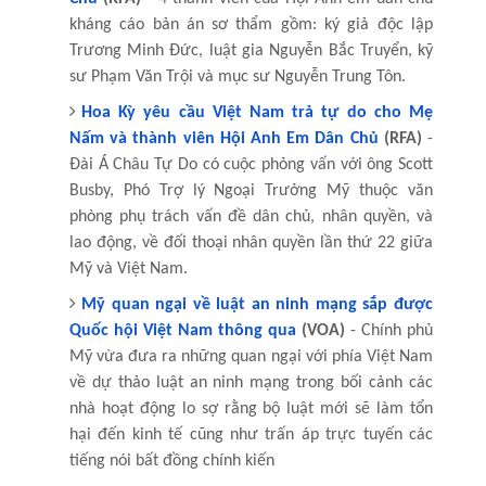
kháng cáo bản án sơ thẩm gồm: ký giả độc lập
Trương Minh Đức, luật gia Nguyễn Bắc Truyển, kỹ
sư Phạm Văn Trội và mục sư Nguyễn Trung Tôn.
Hoa Kỳ yêu cầu Việt Nam trả tự do cho Mẹ
Nấm và thành viên Hội Anh Em Dân Chủ
(RFA)
-
Đài Á Châu Tự Do có cuộc phỏng vấn với ông Scott
Busby, Phó Trợ lý Ngoại Trưởng Mỹ thuộc văn
phòng phụ trách vấn đề dân chủ, nhân quyền, và
lao động, về đối thoại nhân quyền lần thứ 22 giữa
Mỹ và Việt Nam.
Mỹ quan ngại về luật an ninh mạng sắp được
Quốc hội Việt Nam thông qua
(VOA)
- Chính phủ
Mỹ vừa đưa ra những quan ngại với phía Việt Nam
về dự thảo luật an ninh mạng trong bối cảnh các
nhà hoạt động lo sợ rằng bộ luật mới sẽ làm tổn
hại đến kinh tế cũng như trấn áp trực tuyến các
tiếng nói bất đồng chính kiến