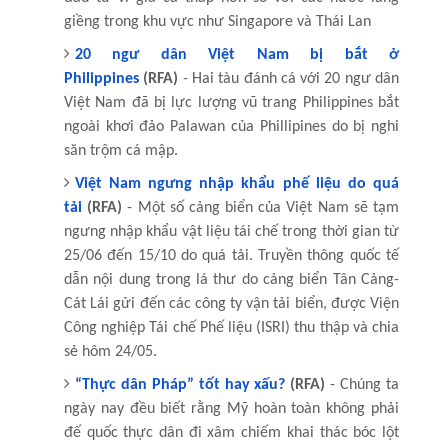
giềng trong khu vực như Singapore và Thái Lan
20 ngư dân Việt Nam bị bắt ở
Philippines
(RFA)
- Hai tàu đánh cá với 20 ngư dân
Việt Nam đã bị lực lượng vũ trang Philippines bắt
ngoài khơi đảo Palawan của Phillipines do bị nghi
săn trộm cá mập.
Việt Nam ngưng nhập khẩu phế liệu do quá
tải
(RFA)
- Một số cảng biển của Việt Nam sẽ tạm
ngưng nhập khẩu vật liệu tái chế trong thời gian từ
25/06 đến 15/10 do quá tải. Truyền thông quốc tế
dẫn nội dung trong lá thư do cảng biển Tân Cảng-
Cát Lái gửi đến các công ty vận tải biển, được Viện
Công nghiệp Tái chế Phế liệu (ISRI) thu thập và chia
sẻ hôm 24/05.
“Thực dân Pháp” tốt hay xấu?
(RFA)
- Chúng ta
ngày nay đều biết rằng Mỹ hoàn toàn không phải
đế quốc thực dân đi xâm chiếm khai thác bóc lột