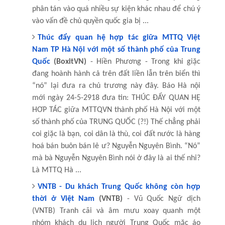
phân tán vào quá nhiều sự kiện khác nhau để chú ý
vào vấn đề chủ quyền quốc gia bị ...
Thúc đẩy quan hệ hợp tác giữa MTTQ Việt
Nam TP Hà Nội với một số thành phố của Trung
Quốc
(BoxitVN)
- Hiền Phương - Trong khi giặc
đang hoành hành cả trên đất liền lẫn trên biển thì
“nó” lại đưa ra chủ trương này đây. Báo Hà nội
mới ngày 24-5-2918 đưa tin: THÚC ĐẨY QUAN HỆ
HƠP TÁC giữa MTTQVN thành phố Hà Nội với một
số thành phố của TRUNG QUỐC (?!) Thế chẳng phải
coi giặc là bạn, coi dân là thù, coi đất nước là hàng
hoá bán buôn bán lẻ ư? Nguyễn Nguyên Bình. “Nó”
mà bà Nguyễn Nguyên Bình nói ở đây là ai thế nhỉ?
Là MTTQ Hà ...
VNTB - Du khách Trung Quốc không còn hợp
thời ở Việt Nam
(VNTB)
- Vũ Quốc Ngữ dịch
(VNTB) Tranh cãi và âm mưu xoay quanh một
nhóm khách du lịch người Trung Quốc mặc áo