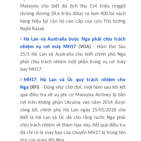
Malaysia cho biết đã tịch thu 114 triệu ringgit
(tương đương 28,6 triệu đôla) và hơn 400 túi xách
hàng hiệu tại căn hộ cao cấp của cựu Thủ tướng
Najib Razak.
Hà Lan và Australia buộc Nga phải chịu trách
nhiệm vụ rơi máy MH17
(VOA)
- Hôm thứ Sáu
25/5 Hà Lan và Australia cho biết chính phủ Nga
phải chịu trách nhiệm một phần trong vụ rơi máy
bay MH17.
MH17: Hà Lan và Úc quy trách nhiệm cho
Nga
(RFI)
- Đúng như chờ đợi, một hôm sau khi kết
quả điều tra về vụ phi cơ Malaysia Airlines bị bắn
rơi trên không phận Ukraina vào năm 2014 được
công bố, chính phủ Hà Lan ngày 25/05/2018 cho
biết là Hà Lan và Úc đã cho rằng nước Nga phải
chịu trách nhiệm về thảm họa này. Kết quả điều tra
đã chỉ rõ là máy bay của chuyến MH17 bị trúng tên
lửa của quân đội Nga.