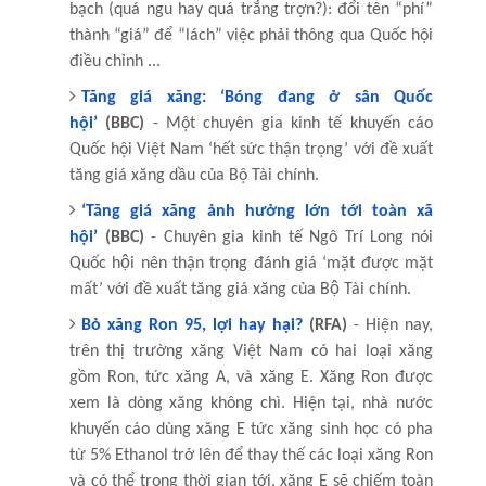
bạch (quá ngu hay quá trắng trợn?): đổi tên “phí”
thành “giá” để “lách” việc phải thông qua Quốc hội
điều chỉnh ...
Tăng giá xăng: ‘Bóng đang ở sân Quốc
hội’
(BBC)
- Một chuyên gia kinh tế khuyến cáo
Quốc hội Việt Nam ‘hết sức thận trọng’ với đề xuất
tăng giá xăng dầu của Bộ Tài chính.
‘Tăng giá xăng ảnh hưởng lớn tới toàn xã
hội’
(BBC)
- Chuyên gia kinh tế Ngô Trí Long nói
Quốc hội nên thận trọng đánh giá ‘mặt được mặt
mất’ với đề xuất tăng giá xăng của Bộ Tài chính.
Bỏ xăng Ron 95, lợi hay hại?
(RFA)
- Hiện nay,
trên thị trường xăng Việt Nam có hai loại xăng
gồm Ron, tức xăng A, và xăng E. Xăng Ron được
xem là dòng xăng không chì. Hiện tại, nhà nước
khuyến cáo dùng xăng E tức xăng sinh học có pha
từ 5% Ethanol trở lên để thay thế các loại xăng Ron
và có thể trong thời gian tới, xăng E sẽ chiếm toàn