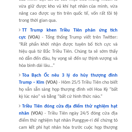
vừa giữ được kho vũ khí hạt nhân của mình, vừa
nâng cao được uy tín trên quốc tế, vốn rất tồi tệ
trong thời gian qua.
TT Trump khen Triều Tiên phản ứng tích
cực
(VOA)
- Tổng thống Trump viết trên Twitter:
"Rất phẩn khởi nhận được tuyên bố tích cực và
hiệu quả từ Bắc Triều Tiên. Chúng ta sẽ sớm thấy
nó dẫn đến đâu, hy vọng sẽ đến sự thịnh vượng và
hòa bình dài lâu...”
Tòa Bạch Ốc nêu 3 lý do hủy thượng đỉnh
Trump – Kim
(VOA)
- Hôm 25/5 Triều Tiên cho biết
họ vẫn sẵn sàng họp thượng đỉnh với Hoa Kỳ “bất
kỳ lúc nào” và bằng “bất cứ hình thức nào.”
Triều Tiên đóng cửa địa điểm thử nghiệm hạt
nhân
(VOA)
- Triều Tiên ngày 24/5 đóng cửa địa
điểm thử nghiệm hạt nhân Punggye-ri để chứng tỏ
cam kết phi hạt nhân hóa trước cuộc họp thượng