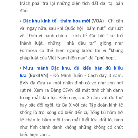
trách phải trả lại những diện tích đất đai tại bán
đảo ...
Đặc khu kinh tế - thảm họa mới
(VOA)
- Chỉ cần
vài ngày nữa, sau khi Quốc hội “bấm nút”, dự luật
về “Đơn vị hành chính - kinh tế đặc biệt” sẽ trở
thành luật, những “nhà đầu tư” giống như
Formosa có thể hiên ngang bước tới vì “khung
pháp luật của Việt Nam hiện nay” đã “phù hợp”.
Mưu mánh Đặc khu, đủ kiểu bán đủ kiểu
lừa
(BoxitVN)
- Đỗ Minh Tuấn - Cách đây 3 năm,
BVN đã đưa ra một nhận định có vẻ như còn hơi
rụt rè: Xem ra Đảng CSVN đã mất tính chính danh
trong mắt dân tộc. Đến nay, sau 3 năm với đủ thứ
hay bậc đổi ngôi, từ Ba X với các Tập đoàn kinh tế
khổng lồ trôi sông đổ biển đến cụ Tổng Lú hăm hở
kế chân lo bặm môi trợn mắt thổi lửa đốt lò, hình
như tính chính danh không những không có chút
biểu hiện vãn ...