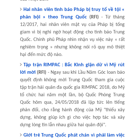
Hai nhân viên tình báo Pháp bị truy tố về tội «
phản bội » theo Trung Quốc
(RFI)
- Từ tháng
12/2017, hai nhân viên mật vụ của Pháp bị tống
giam vì bị nghi ngờ hoạt động cho tình báo Trung
Quốc. Chính phủ Pháp nhìn nhận vụ việc này « rất
nghiêm trọng » nhưng không nói rõ quy mô thiệt
hại đến mức độ nào.
Tập trận RIMPAC : Bắc Kinh giận dữ vì Mỹ rút
lời mời
(RFI)
- Ngay sau khi Lầu Năm Góc loan báo
quyết định không mời Trung Quốc tham gia cuộc
tập trận hải quân đa quốc gia RIMPAC 2018, do Mỹ
tổ chức hai năm một lần, bộ Quốc Phòng Trung
Quốc hôm qua, 24/05/2018 đã lập tức lên tiếng
phản đối, cho rằng hành động của Mỹ "thiếu xây
dựng, không giúp ích gì cho việc hợp tác và xây
dựng lòng tin lẫn nhau giữa hai quân đội".
Giới trẻ Trung Quốc phát chán vì phải làm việc