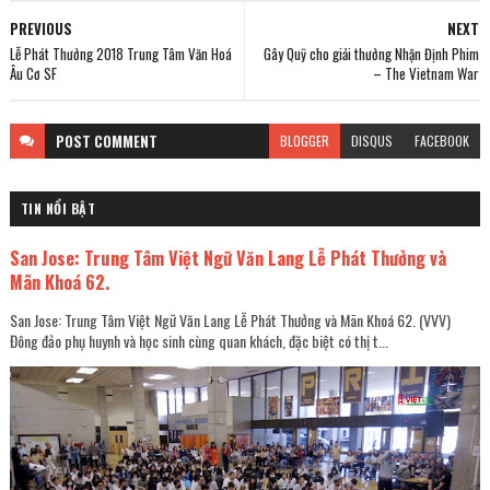
PREVIOUS
NEXT
Lễ Phát Thưởng 2018 Trung Tâm Văn Hoá
Gây Quỹ cho giải thưởng Nhận Định Phim
Âu Cơ SF
– The Vietnam War
POST
COMMENT
BLOGGER
DISQUS
FACEBOOK
TIN NỔI BẬT
San Jose: Trung Tâm Việt Ngữ Văn Lang Lễ Phát Thưởng và
Mãn Khoá 62.
San Jose: Trung Tâm Việt Ngữ Văn Lang Lễ Phát Thưởng và Mãn Khoá 62. (VVV)
Đông đảo phụ huynh và học sinh cùng quan khách, đặc biệt có thị t...