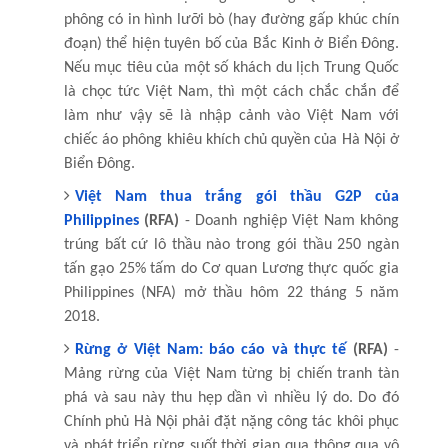
phông có in hình lưỡi bò (hay đường gấp khúc chín
đoạn) thể hiện tuyên bố của Bắc Kinh ở Biển Đông.
Nếu mục tiêu của một số khách du lịch Trung Quốc
là chọc tức Việt Nam, thì một cách chắc chắn để
làm như vậy sẽ là nhập cảnh vào Việt Nam với
chiếc áo phông khiêu khích chủ quyền của Hà Nội ở
Biển Đông.
Việt Nam thua trắng gói thầu G2P của
Philippines
(RFA)
- Doanh nghiệp Việt Nam không
trúng bất cứ lô thầu nào trong gói thầu 250 ngàn
tấn gạo 25% tấm do Cơ quan Lương thực quốc gia
Philippines (NFA) mở thầu hôm 22 tháng 5 năm
2018.
Rừng ở Việt Nam: báo cáo và thực tế
(RFA)
-
Mảng rừng của Việt Nam từng bị chiến tranh tàn
phá và sau này thu hẹp dần vì nhiều lý do. Do đó
Chính phủ Hà Nội phải đặt nặng công tác khôi phục
và phát triển rừng suốt thời gian qua thông qua vô