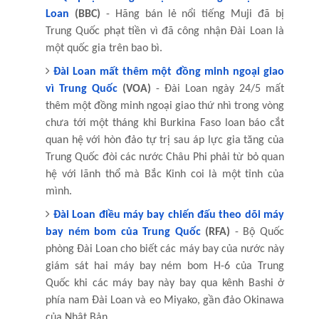
Loan
(BBC)
- Hãng bán lẻ nổi tiếng Muji đã bị
Trung Quốc phạt tiền vì đã công nhận Đài Loan là
một quốc gia trên bao bì.
Đài Loan mất thêm một đồng minh ngoại giao
vì Trung Quốc
(VOA)
- Đài Loan ngày 24/5 mất
thêm một đồng minh ngoại giao thứ nhì trong vòng
chưa tới một tháng khi Burkina Faso loan báo cắt
quan hệ với hòn đảo tự trị sau áp lực gia tăng của
Trung Quốc đòi các nước Châu Phi phải từ bỏ quan
hệ với lãnh thổ mà Bắc Kinh coi là một tỉnh của
mình.
Đài Loan điều máy bay chiến đấu theo dõi máy
bay ném bom của Trung Quốc
(RFA)
- Bộ Quốc
phòng Đài Loan cho biết các máy bay của nước này
giám sát hai máy bay ném bom H-6 của Trung
Quốc khi các máy bay này bay qua kênh Bashi ở
phía nam Đài Loan và eo Miyako, gần đảo Okinawa
của Nhật Bản.