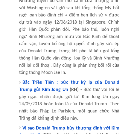
Nhưỡng tuyên bố vẫn mở cánh cửa thượng đỉnh
với Washington vài giờ sau khi tổng thống Mỹ bất
ngờ loan báo đình chỉ « điểm hẹn lịch sử » được
dự trù vào ngày 12/06/2018 tại Singapore. Chính
giới Hàn Quốc phân đôi: Phe bảo thủ, luôn nghi
ngờ Bình Nhưỡng âm mưu với Bắc Kinh để thoát
cấm vận, tuyên bố ủng hộ quyết định gây sức ép
của Donald Trump, trong khi phe tả kêu gọi tổng
thống Hàn Quốc vận động Hoa Kỳ và Bình Nhưỡng
nối lại đối thoại. Đây cũng là phản ứng bối rối của
tổng thống Moon Jae In.
Bắc Triều Tiên : bức thư kỳ lạ của Donald
Trump gửi Kim Jong Un
(RFI)
- Bức thư với lời lẽ
gây ngạc nhiên được gửi tới Kim Jong Un ngày
24/05/2018 hoàn toàn là của Donald Trump. Theo
nhật báo Pháp Le Parisien, một quan chức Nhà
Trắng đã khẳng định điều này.
Vì sao Donald Trump hủy thượng đỉnh với Kim