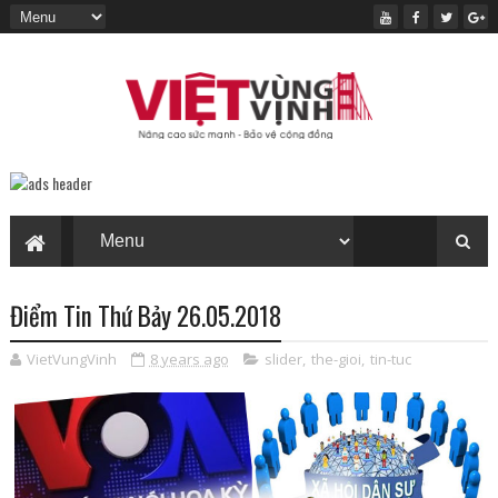
Điểm Tin Thứ Bảy 26.05.2018
VietVungVinh
8 years ago
slider
,
the-gioi
,
tin-tuc