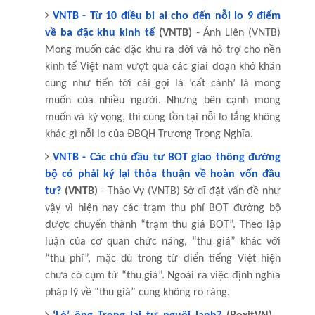
VNTB - Từ 10 điều bi ai cho đến nỗi lo 9 điểm
về ba đặc khu kinh tế
(VNTB)
- Ánh Liên (VNTB)
Mong muốn các đặc khu ra đời và hỗ trợ cho nền
kinh tế Việt nam vượt qua các giai đoạn khó khăn
cũng như tiến tới cái gọi là ‘cất cánh’ là mong
muốn của nhiều người. Nhưng bên cạnh mong
muốn và kỳ vọng, thì cũng tồn tại nỗi lo lắng không
khác gì nỗi lo của ĐBQH Trương Trọng Nghĩa.
VNTB - Các chủ đầu tư BOT giao thông đường
bộ có phải ký lại thỏa thuận về hoàn vốn đầu
tư?
(VNTB)
- Thảo Vy (VNTB) Sở dĩ đặt vấn đề như
vậy vì hiện nay các trạm thu phí BOT đường bộ
được chuyển thành “trạm thu giá BOT”. Theo lập
luận của cơ quan chức năng, “thu giá” khác với
“thu phí”, mặc dù trong từ điển tiếng Việt hiện
chưa có cụm từ “thu giá”. Ngoài ra việc định nghĩa
pháp lý về “thu giá” cũng không rõ ràng.