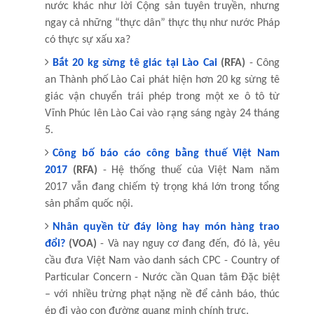
nước khác như lời Cộng sản tuyên truyền, nhưng
ngay cả những “thực dân” thực thụ như nước Pháp
có thực sự xấu xa?
Bắt 20 kg sừng tê giác tại Lào Cai
(RFA)
- Công
an Thành phố Lào Cai phát hiện hơn 20 kg sừng tê
giác vận chuyển trái phép trong một xe ô tô từ
Vĩnh Phúc lên Lào Cai vào rạng sáng ngày 24 tháng
5.
Công bố báo cáo công bằng thuế Việt Nam
2017
(RFA)
- Hệ thống thuế của Việt Nam năm
2017 vẫn đang chiếm tỷ trọng khá lớn trong tổng
sản phẩm quốc nội.
Nhân quyền từ đáy lòng hay món hàng trao
đổi?
(VOA)
- Và nay nguy cơ đang đến, đó là, yêu
cầu đưa Việt Nam vào danh sách CPC - Country of
Particular Concern - Nước cần Quan tâm Đặc biệt
– với nhiều trừng phạt nặng nề để cảnh báo, thúc
ép đi vào con đường quang minh chính trực.