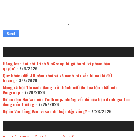
Hàng loạt bài chỉ trích VinGroup bị gỡ bỏ vì ‘vi phạm bản
quyền’
- 8/6/2026
Quy Nhơn: đất 40 năm khai vỡ và canh tác vẫn bị coi là đất
hoang
- 8/3/2026
Mạng xã hội Threads đang trở thành mối đe dọa lớn nhất của
Vingroup
- 7/29/2026
Dự án đèo Hải Vân của VinGroup: những vấn đề của bản đánh giá tác
động môi trường
- 7/25/2026
Dự án Vin Làng Vân: vì sao dư luận dậy sóng?
- 7/23/2026