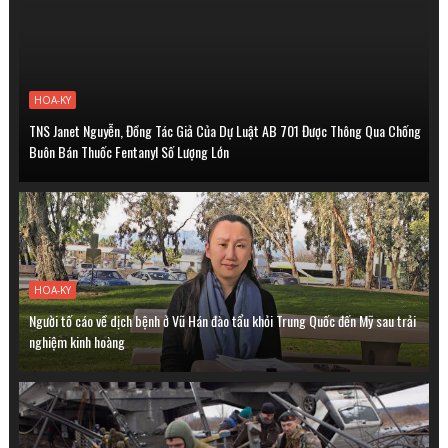
HOA-KY
TNS Janet Nguyễn, Đồng Tác Giả Của Dự Luật AB 701 Được Thông Qua Chống
Buôn Bán Thuốc Fentanyl Số Lượng Lớn
HOA-KY
Người tố cáo về dịch bệnh ở Vũ Hán đào tẩu khỏi Trung Quốc đến Mỹ sau trải
nghiệm kinh hoàng