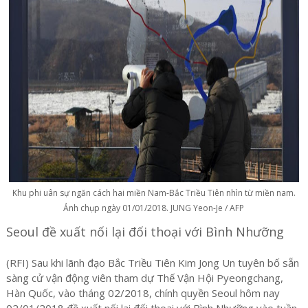
Khu phi uân sự ngăn cách hai miền Nam-Bắc Triều Tiên nhìn từ miền nam.
Ảnh chụp ngày 01/01/2018. JUNG Yeon-Je / AFP
Seoul đề xuất nối lại đối thoại với Bình Nhưỡng
(RFI) Sau khi lãnh đạo Bắc Triều Tiên Kim Jong Un tuyên bố sẵn
sàng cử vận động viên tham dự Thế Vận Hội Pyeongchang,
Hàn Quốc, vào tháng 02/2018, chính quyền Seoul hôm nay
02/01/2018 đề xuất nối lại đối thoại với Bình Nhưỡng vào tuần