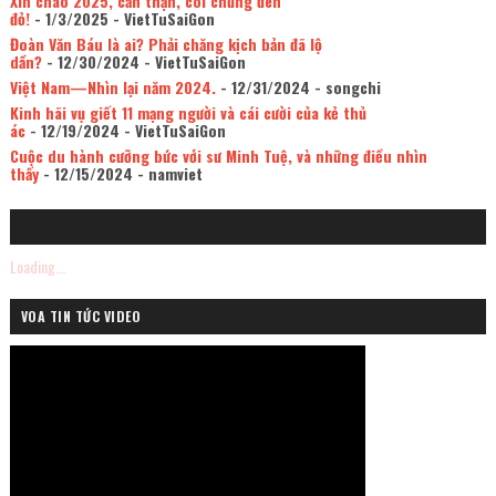
Xin chào 2025, cẩn thận, coi chừng đèn
đỏ!
- 1/3/2025
- VietTuSaiGon
Đoàn Văn Báu là ai? Phải chăng kịch bản đã lộ
dần?
- 12/30/2024
- VietTuSaiGon
Việt Nam—Nhìn lại năm 2024.
- 12/31/2024
- songchi
Kinh hãi vụ giết 11 mạng người và cái cười của kẻ thủ
ác
- 12/19/2024
- VietTuSaiGon
Cuộc du hành cưỡng bức với sư Minh Tuệ, và những điều nhìn
thấy
- 12/15/2024
- namviet
Loading...
VOA TIN TỨC VIDEO