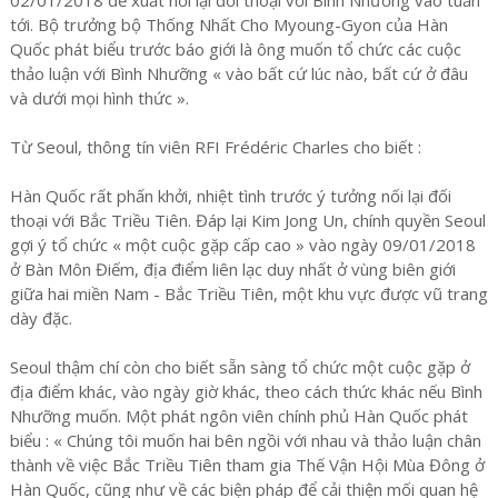
tới. Bộ trưởng bộ Thống Nhất Cho Myoung-Gyon của Hàn
Quốc phát biểu trước báo giới là ông muốn tổ chức các cuộc
thảo luận với Bình Nhưỡng « vào bất cứ lúc nào, bất cứ ở đâu
và dưới mọi hình thức ».
Từ Seoul, thông tín viên RFI Frédéric Charles cho biết :
Hàn Quốc rất phấn khởi, nhiệt tình trước ý tưởng nối lại đối
thoại với Bắc Triều Tiên. Đáp lại Kim Jong Un, chính quyền Seoul
gợi ý tổ chức « một cuộc gặp cấp cao » vào ngày 09/01/2018
ở Bàn Môn Điếm, địa điểm liên lạc duy nhất ở vùng biên giới
giữa hai miền Nam - Bắc Triều Tiên, một khu vực được vũ trang
dày đặc.
Seoul thậm chí còn cho biết sẵn sàng tổ chức một cuộc gặp ở
địa điểm khác, vào ngày giờ khác, theo cách thức khác nếu Bình
Nhưỡng muốn. Một phát ngôn viên chính phủ Hàn Quốc phát
biểu : « Chúng tôi muốn hai bên ngồi với nhau và thảo luận chân
thành về việc Bắc Triều Tiên tham gia Thế Vận Hội Mùa Đông ở
Hàn Quốc, cũng như về các biện pháp để cải thiện mối quan hệ