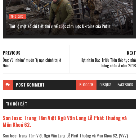
THE-GIOI
Tiết lộ một số chi tiết thú vị về cuộc xâm lược Ukraine của Putin
PREVIOUS
NEXT
Ông Vũ ‘nhôm’ muốn ‘tị nạn chính trị ở
Hạt nhân Bắc Triều Tiên tiếp tục phủ
Đức’
bóng châu Á năm 2018
POST
COMMENT
BLOGGER
DISQUS
FACEBOOK
TIN NỔI BẬT
San Jose: Trung Tâm Việt Ngữ Văn Lang Lễ Phát Thưởng và
Mãn Khoá 62.
San Jose: Trung Tâm Việt Ngữ Văn Lang Lễ Phát Thưởng và Mãn Khoá 62. (VVV)