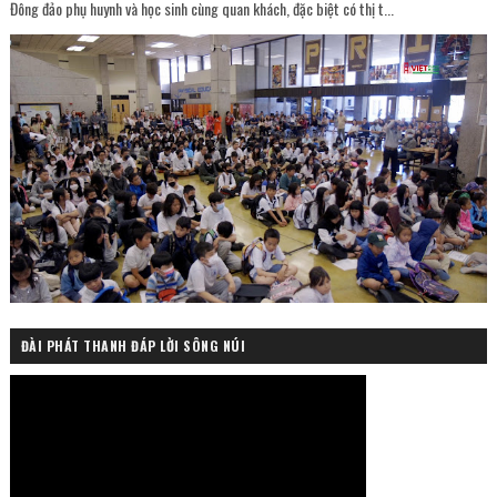
Đông đảo phụ huynh và học sinh cùng quan khách, đặc biệt có thị t...
ĐÀI PHÁT THANH ĐÁP LỜI SÔNG NÚI