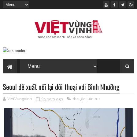
Seoul đề xuất nối lại đối thoại với Bình Nhưỡng
VietVungVinh
9 years ago
the-gioi
,
tin-tuc