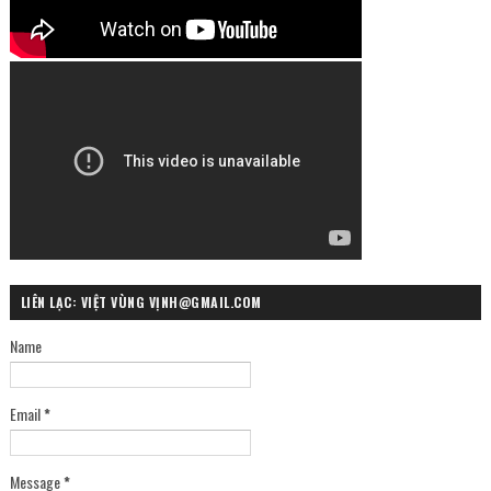
LIÊN LẠC: VIỆT VÙNG VỊNH@GMAIL.COM
Name
Email
*
Message
*