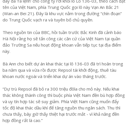
đây đã ‘ra lệnh’ cho công ty rời khỏi lô Lô 136-03, theo cách đặt
tên của Việt Nam, phía Trung Quốc gọi lô này Vạn An Bắc 21
(Wan-an Bei 21). Đây là khu vực nằm trong đường “chín đoạn”
do Trung Quốc vạch ra và tuyên bố chủ quyền.
Theo nguồn tin của BBC, hồi tuần trước Bắc Kinh đã cảnh báo
Hà Nội rằng họ sẽ tấn công các căn cứ của Việt Nam tại quần
đảo Trường Sa nếu hoạt động khoan vẫn tiếp tục tại địa điểm
này.
Bà Ann cho biết dự án khai thác tại lô 136-03 đã trì hoãn trong
ba năm qua và vừa rồi được Repsol tái khởi động, thuê tàu
khoan nước ngoài và triển khai dự án vào tháng trước.
“Dự trù Repsol đã bỏ ra 300 triệu đôla cho mỏ này. Nếu khai
thác không thành công thì buộc phía Việt Nam đền bù hợp đồng
và uy tín hợp tác sẽ suy giảm. Phía Việt Nam cũng muốn đẩy
tốc độ khai thác dầu khí để tăng nguồn thu ngân sách. Thu thì
chưa thấy, bây giờ thấy thiệt hại trước mắt - vì khả năng đền
hợp đồng rất là cao.”