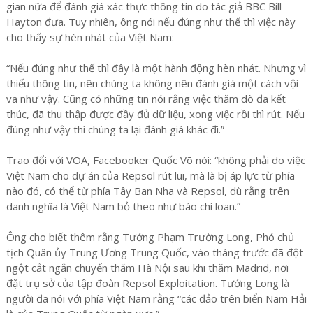
gian nữa để đánh giá xác thực thông tin do tác giả BBC Bill
Hayton đưa. Tuy nhiên, ông nói nếu đúng như thế thì việc này
cho thấy sự hèn nhát của Việt Nam:
“Nếu đúng như thế thì đây là một hành động hèn nhát. Nhưng vì
thiếu thông tin, nên chúng ta không nên đánh giá một cách vội
vã như vậy. Cũng có những tin nói rằng việc thăm dò đã kết
thúc, đã thu thập được đầy đủ dữ liệu, xong việc rồi thì rút. Nếu
đúng như vậy thì chúng ta lại đánh giá khác đi.”
Trao đổi với VOA, Facebooker Quốc Võ nói: “không phải do việc
Việt Nam cho dự án của Repsol rút lui, mà là bị áp lực từ phía
nào đó, có thể từ phía Tây Ban Nha và Repsol, dù rằng trên
danh nghĩa là Việt Nam bỏ theo như báo chí loan.”
Ông cho biết thêm rằng Tướng Phạm Trường Long, Phó chủ
tịch Quân ủy Trung Ương Trung Quốc, vào tháng trước đã đột
ngột cắt ngắn chuyến thăm Hà Nội sau khi thăm Madrid, nơi
đặt trụ sở của tập đoàn Repsol Exploitation. Tướng Long là
người đã nói với phía Việt Nam rằng “các đảo trên biển Nam Hải