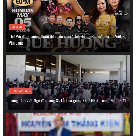
BAC-CALI
Thư Mời đồng hương tham dự chiều nhạc "Quê Hương Bỏ Lại" của TT Việt Ngữ
Văn Lang
CONG-DONG
Trung Tâm Việt Ngữ Văn Lang SJ: Lễ khai giảng Khoá 63 & Tưởng Niệm 9-11