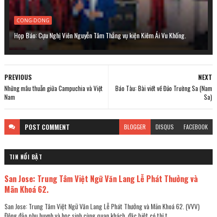
CONG-DONG
Họp Báo: Cựu Nghị Viên Nguyễn Tâm Thắng vụ kiện Kiêm Ái Vu Khống.
PREVIOUS
NEXT
Những mâu thuẫn giữa Campuchia và Việt
Báo Tàu: Bài viết về Đảo Trường Sa (Nam
Nam
Sa)
POST
COMMENT
BLOGGER
DISQUS
FACEBOOK
TIN NỔI BẬT
San Jose: Trung Tâm Việt Ngữ Văn Lang Lễ Phát Thưởng và
Mãn Khoá 62.
San Jose: Trung Tâm Việt Ngữ Văn Lang Lễ Phát Thưởng và Mãn Khoá 62. (VVV)
Đông đảo phụ huynh và học sinh cùng quan khách, đặc biệt có thị t...