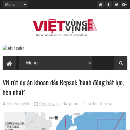
VN rút dự án khoan dầu Repsol: ‘hành động bất lực,
hèn nhát’
VietVungVinh
9 years ago
phan-tich
,
slider
,
thoi-su