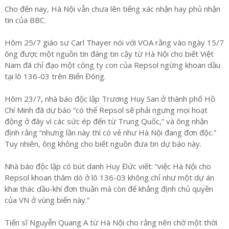
Cho đến nay, Hà Nội vẫn chưa lên tiếng xác nhận hay phủ nhận
tin của BBC.
Hôm 25/7 giáo sư Carl Thayer nói với VOA rằng vào ngày 15/7
ông được một nguồn tin đáng tin cậy từ Hà Nội cho biết Việt
Nam đã chỉ đạo một công ty con của Repsol ngừng khoan dầu
tại lô 136-03 trên Biển Đông.
Hôm 23/7, nhà báo độc lập Trương Huy San ở thành phố Hồ
Chí Minh đã dự báo “có thể Repsol sẽ phải ngưng mọi hoạt
động ở đây vì các sức ép đến từ Trung Quốc,” và ông nhận
định rằng “nhưng lần này thì có vẻ như Hà Nội đang đơn độc.”
Tuy nhiên, ông không cho biết nguồn đưa tin dự báo này.
Nhà báo độc lập có bút danh Huy Đức viết: “việc Hà Nội cho
Repsol khoan thăm dò ở lô 136-03 không chỉ như một dự án
khai thác dầu-khí đơn thuần mà còn để khẳng định chủ quyền
của VN ở vùng biển này.”
Tiến sĩ Nguyễn Quang A từ Hà Nội cho rằng nên chờ một thời