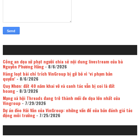
Công an dọa xử phạt người chia sẻ nội dung livestream của bà
Nguyễn Phương Hằng
- 8/6/2026
Hàng loạt bài chỉ trích VinGroup bị gỡ bỏ vì ‘vi phạm bản
quyền’
- 8/6/2026
Quy Nhơn: đất 40 năm khai vỡ và canh tác vẫn bị coi là đất
hoang
- 8/3/2026
Mạng xã hội Threads đang trở thành mối đe dọa lớn nhất của
Vingroup
- 7/29/2026
Dự án đèo Hải Vân của VinGroup: những vấn đề của bản đánh giá tác
động môi trường
- 7/25/2026