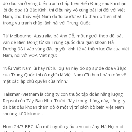
dò dầu khí ở vùng biển tranh chấp trên Biển Đông sau khi nhận
lời đe dọa từ Bắc Kinh, thì điều này vô cùng bất lợi đối với Việt
Nam, cho thấy Việt Nam đã ‘lùi bước’ và tỏ thái độ ‘hèn nhát’
trong vụ tranh chấp lãnh hải với Trung Quốc.
Từ Melbourne, Australia, bà Ann Đỗ, một người theo dõi sát
vấn đề Biển Đông từ khi Trung Quốc đưa giàn khoan Hải
Dương 981 vào vùng đặc quyền kinh tế và thềm lục địa của Việt
Nam, nói với VOA-Việt ngữ:
“Nếu Việt Nam lùi hay rút lui dự án này do sợ sự đe dọa vũ lực
của Trung Quốc thì có nghĩa là Việt Nam đã thua hoàn toàn về
mặt xác lập chủ quyền của mình.”
Talisman-Vietnam là công ty con thuộc tập đoàn năng lượng
Repsol của Tây Ban Nha. Trước đây trong tháng này, công ty
đã bắt đầu khoan thăm dò ở một vị trí cách bờ biển Việt Nam
khoảng 400 kilomet.
Hôm 24/7 BBC dẫn một nguồn giấu tên nói rằng Hà Nội mới