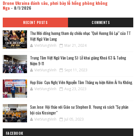
Drone Ukraina đánh sâu, phơi bày lỗ hổng phòng không
Nga
- 8/1/2026
RECENT POSTS
COMMENTS
Thư Mời đồng hương tham dự chiều nhạc "Quê Hương Bỏ Lại" của TT
Việt Ngữ Văn Lang
VietVungVinh
Mar 21, 2024
Trung Tâm Việt Ngữ Văn Lang SJ: Lễ khai giảng Khoá 63 & Tưởng
Niệm 9-11
VietVungVinh
Sept 11, 2023
Họp Báo: Cựu Nghị Viên Nguyễn Tâm Thắng vụ kiện Kiêm Ái Vu Khống.
VietVungVinh
Aug 23, 2023
San Jose: Hội thảo với Giáo sư Stephen B. Young và sách "Sự phản
bội của Kissinger"
VietVungVinh
Jul 05, 2023
FACEBOOK