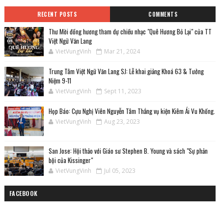
RECENT POSTS
COMMENTS
Thư Mời đồng hương tham dự chiều nhạc "Quê Hương Bỏ Lại" của TT
Việt Ngữ Văn Lang
VietVungVinh
Mar 21, 2024
Trung Tâm Việt Ngữ Văn Lang SJ: Lễ khai giảng Khoá 63 & Tưởng
Niệm 9-11
VietVungVinh
Sept 11, 2023
Họp Báo: Cựu Nghị Viên Nguyễn Tâm Thắng vụ kiện Kiêm Ái Vu Khống.
VietVungVinh
Aug 23, 2023
San Jose: Hội thảo với Giáo sư Stephen B. Young và sách "Sự phản
bội của Kissinger"
VietVungVinh
Jul 05, 2023
FACEBOOK