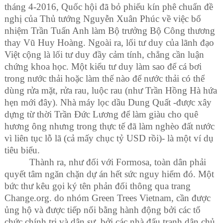
tháng 4-2016, Quốc hội đã bỏ phiếu kín phê chuẩn đề
nghị của Thủ tướng Nguyễn Xuân Phúc về việc bổ
nhiệm Trần Tuấn Anh làm Bộ trưởng Bộ Công thương
thay Vũ Huy Hoàng. Ngoài ra, lối tư duy của lãnh đạo
Việt cộng là lối tư duy đầy cảm tính, chẳng cần luận
chứng khoa học. Một kiểu tư duy làm sao để cá bơi
trong nước thải hoặc làm thế nào để nước thải có thể
dùng rửa mặt, rửa rau, luộc rau (như Trần Hồng Hà hứa
hẹn mới đây). Nhà máy lọc dầu Dung Quất -được xây
dựng từ thời Trần Đức Lương để làm giàu cho quê
hương ông nhưng trong thực tế đã làm nghèo đất nước
vì liên tục lỗ lã (cả mấy chục tỷ USD rồi)- là một ví dụ
tiêu biểu.
Thành ra, như đối với Formosa, toàn dân phải
quyết tâm ngăn chặn dự án hết sức nguy hiểm đó. Một
bức thư kêu gọi ký tên phản đối thông qua trang
Change.org. do nhóm Green Trees Vietnam, cần được
ủng hộ và được tiếp nối bằng hành động bởi các tổ
chức chính trị và dân sự, bởi các nhà đấu tranh dân chủ