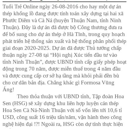
Tuổi Trẻ Online ngày 26-08-2016 cho hay một dự án
thép khổng lồ đang được tính toán xây dựng tại hai xã
Phước Diêm và Cà Ná (huyện Thuận Nam, tỉnh Ninh
Thuận).
Đây là dự án đã được bộ Công thương đưa ra
để bổ sung cho dự án thép ở Hà Tĩnh, trong quy hoạch
phát triển hệ thống sản xuất và hệ thống phân phối thép
giai đoạn 2020-2025. Dự án đã được Thủ tướng chấp
thuận ngày 27-08 tại “Hội nghị Xúc tiến đầu tư vào
tỉnh Ninh Thuận”, được UBND tỉnh cấp giấy phép hoạt
động trong 70 năm, được miễn thuế trong 4 năm đầu
và được cung cấp cơ sở hạ tầng mà khỏi phải đền bù
cho cư dân bản địa. Chẳng khác gì Formosa Vũng
Áng!
Theo thỏa thuận với UBND tỉnh, Tập đoàn Hoa
Sen (HSG) sẽ xây dựng khu liên hợp luyện cán thép
Hoa Sen Cà Ná
-
Ninh Thuận với số vốn lên tới 10,6 tỉ
USD, công suất 16 triệu tấn/năm, vận hành theo công
nghệ hiện đại !?! Ngoài ra, HSG còn dự tính thực hiện