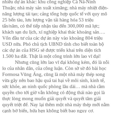
nhiều dự án khác: khu công nghiệp Cà Ná
-
Ninh
Thuận; nhà máy sản xuất ximăng; nhà máy nhiệt điện
-
năng lượng tái tạo; cảng tổng hợp quốc tế với quy mô
25 bến tàu, lưu lượng vận tải hàng hóa 53 triệu
tấn/năm, có thể tiếp nhận tàu đến 300,000 mã lực;
khách sạn du lịch, xí nghiệp khai thác khoáng sản….
Vốn đầu tư của các dự án này vào khoảng 804 triệu
USD nữa. Phó chủ tịch UBND tỉnh cho biết toàn bộ
các dự án của HSG sẽ được triển khai trên diện tích
1.500 ha đất. Thật là một công trình lớn lao vĩ đại!
Nhưng cũng lớn lao vĩ đại không kém, đó là nỗi
lo của nhân dân, của công luận. Còn sờ sờ đó bài học
Formosa Vũng Áng, cũng là một nhà máy thép song
vừa gây nên bao hậu quả tai hại về môi sinh, kinh tế,
sức khỏe, an ninh quốc phòng lâu dài… mà nhà cầm
quyền cho tới giờ vẫn không có động thái nào gọi là
thực lòng mong muốn giải quyết và quyết tâm giải
quyết triệt để. Nay lại thêm một nhà máy thép mới nằm
cạnh bờ biển, hứa hẹn không biết bao nguy cơ.