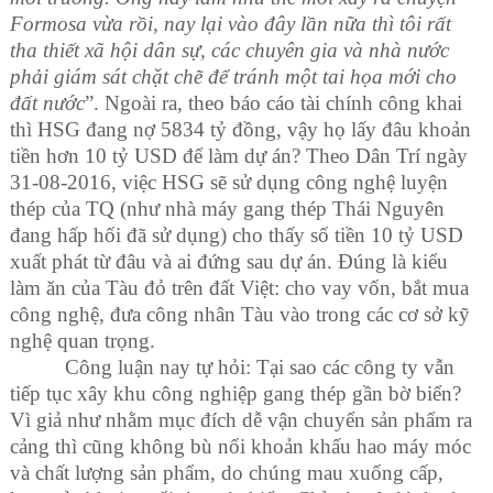
Formosa vừa rồi, nay lại vào đây lần nữa thì tôi rất
tha thiết xã hội dân sự, các chuyên gia và nhà nước
phải giám sát chặt chẽ để tránh một tai họa mới cho
đất nước
”.
Ngoài ra, theo báo cáo tài chính công khai
thì HSG đang nợ 5834 tỷ đồng, vậy họ lấy đâu khoản
tiền hơn 10 tỷ USD để làm dự án? Theo Dân Trí ngày
31-08-2016, việc HSG sẽ sử dụng công nghệ luyện
thép của TQ (như nhà máy gang thép Thái Nguyên
đang hấp hối đã sử dụng) cho thấy số tiền 10 tỷ USD
xuất phát từ đâu và ai đứng sau dự án. Đúng là kiểu
làm ăn của Tàu đỏ trên đất Việt: cho vay vốn, bắt mua
công nghệ, đưa công nhân Tàu vào trong các cơ sở kỹ
nghệ quan trọng.
Công luận nay tự hỏi: Tại sao các công ty vẫn
tiếp tục xây khu công nghiệp gang thép gần bờ biển?
Vì giả như nhằm mục đích dễ vận chuyển sản phẩm ra
cảng thì cũng không bù nổi khoản khấu hao máy móc
và chất lượng sản phẩm, do chúng mau xuống cấp,