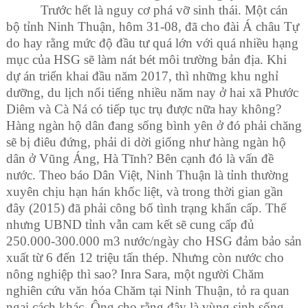
Trước hết là nguy cơ phá vỡ sinh thái. Một cán
bộ tỉnh Ninh Thuận, hôm 31-08, đã cho đài Á châu Tự
do hay rằng mức độ đầu tư quá lớn với quá nhiều hạng
mục của HSG sẽ làm nát bét môi trường bản địa. Khi
dự án triển khai đầu năm 2017, thì những khu nghỉ
dưỡng, du lịch nổi tiếng nhiều năm nay ở hai xã Phước
Diêm và Cà Ná có tiếp tục trụ được nữa hay không?
Hàng ngàn hộ dân đang sống bình yên ở đó phải chăng
sẽ bị điêu đứng, phải di dời giống như hàng ngàn hộ
dân ở Vũng Áng, Hà Tĩnh? Bên cạnh đó là vấn đề
nước. T
heo báo Dân Việt, Ninh Thuận là tỉnh thường
xuyên chịu hạn hán khốc liệt, và trong thời gian gần
đây (2015) đã phải công bố tình trạng khẩn cấp. Thế
nhưng UBND tỉnh vẫn cam kết sẽ cung cấp đủ
250.000-300.000 m3 nước/ngày cho HSG đảm bảo sản
xuất từ 6 đến 12 triệu tấn thép. Nhưng còn nước cho
nông nghiệp thì sao? Inra Sara, một
người Chăm
nghiên cứu văn hóa Chăm tại Ninh Thuận, tỏ ra quan
ngại cách khác. Ông cho rằng đây là
vùng sinh sống