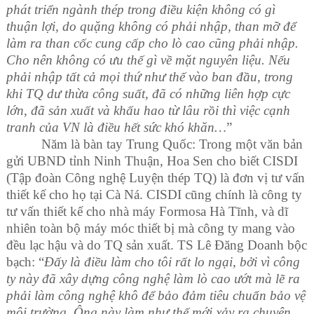
phát triển ngành thép trong điều kiện không có gì
thuận lợi, do quặng không có phải nhập, than mỡ để
làm ra than cốc cung cấp cho lò cao cũng phải nhập.
Cho nên không có ưu thế gì về mặt nguyên liệu. Nếu
phải nhập tất cả mọi thứ như thế vào ban đầu, trong
khi TQ dư thừa công suất, đã có những liên hợp cực
lớn, đã sản xuất và khấu hao từ lâu rồi thì việc cạnh
tranh của VN là điều hết sức khó khăn…
”
Năm là bàn tay Trung Quốc: Trong một văn bản
gửi UBND tỉnh Ninh Thuận, Hoa Sen cho biết CISDI
(Tập đoàn Công nghệ Luyện thép TQ) là đơn vị tư vấn
thiết kế cho họ tại Cà Ná. CISDI cũng chính là công ty
tư vấn thiết kế cho nhà máy Formosa Hà Tĩnh, và dĩ
nhiên toàn bộ máy móc thiết bị mà công ty mang vào
đều lạc hậu và do TQ sản xuất. TS Lê Đăng Doanh bộc
bạch: “
Đấy là điều làm cho tôi rất lo ngại, bởi vì công
ty này đã xây dựng công nghệ làm lò cao ướt mà lẽ ra
phải làm công nghệ khô để bảo đảm tiêu chuẩn bảo vệ
môi trường. Ông này làm như thế mới xảy ra chuyện