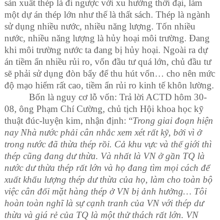
sản xuất thép là đi ngược với xu hướng thời đại, làm
một dự án thép lớn như thế là thất sách. Thép là ngành
sử dụng nhiều nước, nhiều năng lượng. Tốn nhiều
nước, nhiều năng lượng là hủy hoại môi trường. Đang
khi môi trường nước ta đang bị hủy hoại. Ngoài ra dự
án tiềm ẩn nhiều rủi ro, vốn đầu tư quá lớn, chủ đầu tư
sẽ phải sử dụng đòn bẩy để thu hút vốn… cho nên mức
độ mạo hiểm rất cao, tiềm ẩn rủi ro kinh tế khôn lường.
Bốn là nguy cơ lỗ vốn: Trả lời ACTD hôm 30-
08, ông Phạm Chí Cường, chủ tịch Hội khoa học kỹ
thuật đúc
-
luyện kim, nhận định: “
Trong giai đoạn hiện
nay Nhà nước phải cân nhắc xem xét rất kỹ, bởi vì ở
trong nước đã thừa thép rồi. Cả khu vực và thế giới thì
thép cũng đang dư thừa. Và nhất là VN ở gần TQ là
nước dư thừa thép rất lớn và họ đang tìm mọi cách để
xuất khẩu lượng thép dư thừa của họ, làm cho toàn bộ
việc cân đối mặt hàng thép ở VN bị ảnh hưởng… Tôi
hoàn toàn nghĩ là sự cạnh tranh của VN với thép dư
thừa và giá rẻ của TQ là một thử thách rất lớn. VN