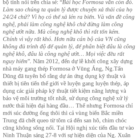
bộ tỉnh nói trên chia sẻ:
“
Bài học Formosa vẫn còn đó.
Làm sao chúng ta quản lý được chuyện xả thải của họ
24/24 chứ? Vì họ có thể xả lén ra biển. Và vấn đề công
nghệ, phải làm công nghệ khô chứ đừng làm công
nghệ ướt nữa. Mà công nghệ khô thì rất tốn kém.
Chính vì vậy rất khó. Hơn nữa cán bộ của VN cũng
không đủ trình độ để quản lý, để phân biệt đâu là công
nghệ khô, đâu là công nghệ ướt… Mọi việc đều rất
nguy hiểm
”
.
Năm 2012, đến dự lễ khởi công xây dựng
nhà máy gang thép Formosa ở Vũng Áng, Ng.Tấn
Dũng đã tuyên bố rằng dự án ứng dụng kỹ thuật và
thiết bị tiên tiến thế giới về luyện gang luyện thép, áp
dụng các giải pháp kỹ thuật tiết kiệm năng lượng và
bảo vệ môi trường tốt nhất, sử dụng công nghệ xử lý
nước thải hiện đại hàng đầu… Thế nhưng Formosa chỉ
mới súc đường ống thôi thì cả vùng biển Bắc miền
Trung đã chết queo từ tôm cá đến san hô, chim chóc
cũng không sống nổi. Tại Hội nghị xúc tiến đầu tư vào
Ninh Thuận sáng 27-8 với sự hiện diện của Ng. Xuân