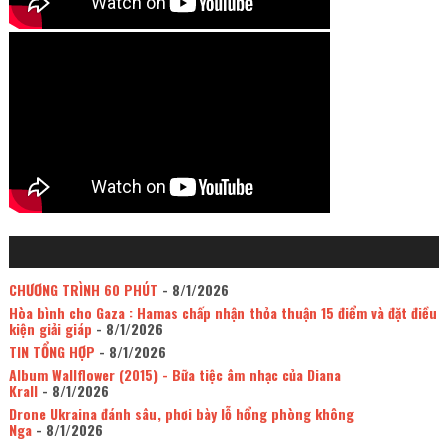
CHƯƠNG TRÌNH 60 PHÚT
- 8/1/2026
Hòa bình cho Gaza : Hamas chấp nhận thỏa thuận 15 điểm và đặt điều
kiện giải giáp
- 8/1/2026
TIN TỔNG HỢP
- 8/1/2026
Album Wallflower (2015) - Bữa tiệc âm nhạc của Diana
Krall
- 8/1/2026
Drone Ukraina đánh sâu, phơi bày lỗ hổng phòng không
Nga
- 8/1/2026