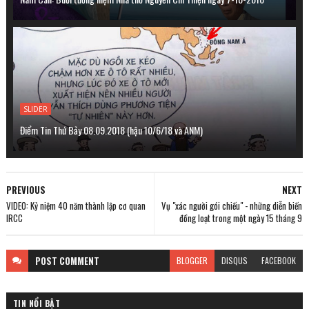
SLIDER
Điểm Tin Thứ Bảy 08.09.2018 (hậu 10/6/18 và ANM)
PREVIOUS
NEXT
VIDEO: Kỷ niệm 40 năm thành lập cơ quan
Vụ "xác người gói chiếu" - những diễn biến
IRCC
đồng loạt trong một ngày 15 tháng 9
POST
COMMENT
BLOGGER
DISQUS
FACEBOOK
TIN NỔI BẬT