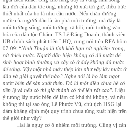
lâu đời của dân tộc ông, nhưng từ xưa tới giờ, điều bức
thiết nhất của họ là nhu cầu nước. Nếu chặn đường
nước của người dân là tàn phá môi trường, mà đây là
môi trường sống, môi trường xã hội, môi trường văn
hóa của dân tộc Chăm.
TS Lê Đăng Doanh, thành viên
UB chính sách phát triển LHQ, cũng nói trên RFA hôm
07-09: “
Ninh Thuận là tỉnh khô hạn rất nghiêm trọng,
rất thiếu nước. Người dân hiện không có đủ nước để
sinh hoạt bình thường và cây cỏ ở đấy không đủ nước
để sống. Vậy một nhà máy thép lớn như vậy lấy nước ở
đâu và giải quyết thế nào? Nghe nói là họ làm ngọt
nước biển để sản xuất thép. Đó là một điều chưa hề có
tiền lệ và nếu có thì giá thành có thể lên rất cao
”.
Liệu
ý tưởng lấy nước biển để làm có khả thi không, và nếu
không thì tại sao ông Lê Phước Vũ, chủ tịch HSG lại
dám khẳng định một quy trình chưa từng xuất hiện trên
thế giới như vậy?
Hai là nguy cơ ô nhiễm môi trường. Cũng vị cán