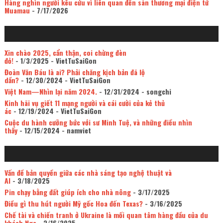
Hàng nghìn người kêu cứu vì liên quan đến sàn thương mại điện tử
Muamau
- 7/17/2026
Xin chào 2025, cẩn thận, coi chừng đèn
đỏ!
- 1/3/2025
- VietTuSaiGon
Đoàn Văn Báu là ai? Phải chăng kịch bản đã lộ
dần?
- 12/30/2024
- VietTuSaiGon
Việt Nam—Nhìn lại năm 2024.
- 12/31/2024
- songchi
Kinh hãi vụ giết 11 mạng người và cái cười của kẻ thủ
ác
- 12/19/2024
- VietTuSaiGon
Cuộc du hành cưỡng bức với sư Minh Tuệ, và những điều nhìn
thấy
- 12/15/2024
- namviet
Vấn đề bản quyền giữa các nhà sáng tạo nghệ thuật và
AI
- 3/18/2025
Pin chạy bằng đất giúp ích cho nhà nông
- 3/17/2025
Điều gì thu hút người Mỹ gốc Hoa đến Texas?
- 3/16/2025
Chế tài và chiến tranh ở Ukraine là mối quan tâm hàng đầu của du
khách Nga
- 3/16/2025