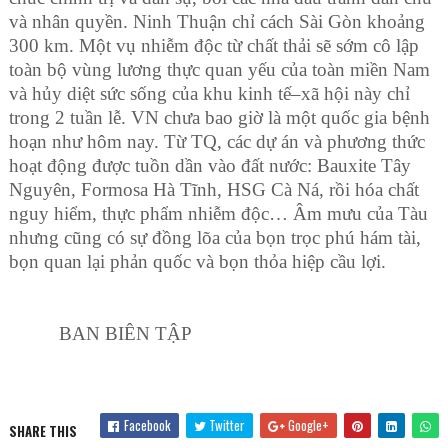
và nhân quyền. Ninh Thuận chỉ cách Sài Gòn khoảng
300 km. Một vụ nhiễm độc từ chất thải sẽ sớm cô lập
toàn bộ vùng lương thực quan yếu của toàn miền Nam
và hủy diệt sức sống của khu kinh tế–xã hội này chỉ
trong 2 tuần lễ. VN chưa bao giờ là một quốc gia bệnh
hoạn như hôm nay. Từ TQ, các dự án và phương thức
hoạt động được tuồn dần vào đất nước: Bauxite Tây
Nguyên, Formosa Hà Tĩnh, HSG Cà Ná, rồi hóa chất
nguy hiểm, thực phẩm nhiễm độc… Âm mưu của Tàu
nhưng cũng có sự đồng lõa của bọn trọc phú hám tài,
bọn quan lại phản quốc và bọn thỏa hiệp cầu lợi.
BAN BIÊN TẬP
Facebook
Twitter
Google+
SHARE THIS