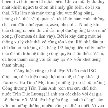
hoen rỉ vì hơi muối từ nước biển. Chỉ có một lý do duy
nhất khiến người ta chọn nhà máy gần biển, đó là xả
thải. Nếu làm nhà máy trong khu vực đồng bằng,
lượng chất thải sẽ bị quan sát rất kĩ do hàm chứa những
chất cực độc như cyanua, asen, phenol… Nhưng khi
thải chúng ra biển thì chỉ cần một đường ống là coi như
xong. (Formosa đã làm vậy). Bởi lẽ xây dựng một hệ
thống xử lý chất thải vô cùng tốn kém. Rồi nhà đầu tư
chỉ cần bỏ ra lượng tiền bằng 1/3 lượng tiền xử lý nước
thải để bôi trơn hệ thống công quyền là ổn thỏa. Và họ
đã luôn thành công với lối này tại VN vốn khét tiếng
tham nhũng.
Công luận cũng tự hỏi tiếp: Vì đâu mà HSG
được mọi điều kiện thuận lợi như thế, chẳng khác gì
Formosa Hà Tĩnh? Một trong những lý do là bộ trưởng
Công thương Trần Tuấn Anh (con trai cựu chủ tịch
nước Trần Đức Lương) là anh em cột chèo với đại gia
Lê Phước Vũ. Mối liên hệ giữa ông “thái tử đảng” này
với thủ tướng đương nhiệm cũng rất thắm thiết. Vì vào