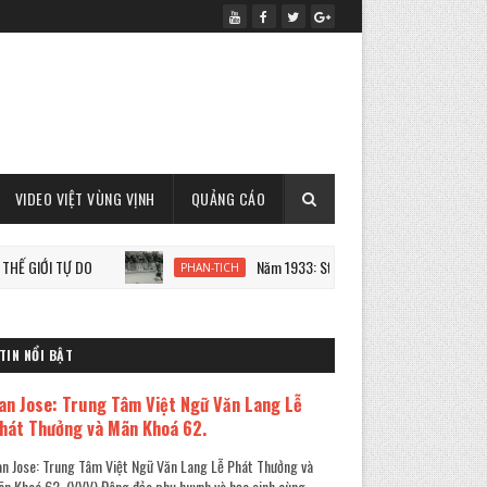
VIDEO VIỆT VÙNG VỊNH
QUẢNG CÁO
 TỰ DO
Năm 1933: Staline tàn sát 7 triệu người Ukraine
PHAN-TICH
TIN NỔI BẬT
an Jose: Trung Tâm Việt Ngữ Văn Lang Lễ
hát Thưởng và Mãn Khoá 62.
n Jose: Trung Tâm Việt Ngữ Văn Lang Lễ Phát Thưởng và
n Khoá 62. (VVV) Đông đảo phụ huynh và học sinh cùng