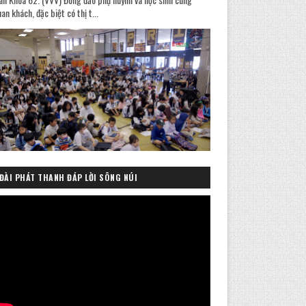
an khách, đặc biệt có thị t...
ĐÀI PHÁT THANH ĐÁP LỜI SÔNG NÚI