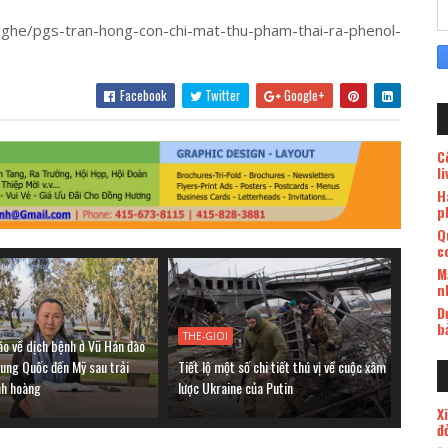
nghe/pgs-tran-hong-con-chi-mat-thu-pham-thai-ra-phenol-
Facebook
Twitter
Google+
C
l
H
p
Q
c
M
n
D
b
THE-GIOI
áo về dịch bệnh ở Vũ Hán đào
rung Quốc đến Mỹ sau trải
Tiết lộ một số chi tiết thú vị về cuộc xâm
nh hoàng
lược Ukraine của Putin
X
đ