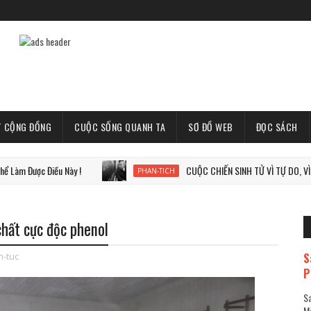
T CỘNG ĐỒNG
CUỘC SỐNG QUANH TA
SƠ ĐỒ WEB
ĐỌC SÁCH
 Điều Này !
CUỘC CHIẾN SINH TỬ VÌ TỰ DO, VÌ THẾ GIỚI
PHAN-TICH
chất cực độc phenol
S
in-tuc
P
Sa
Mã