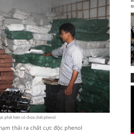
qu
ược phát hiện có chứa chất phenol
hạm thải ra chất cực độc phenol