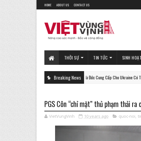
HOME
ABOUT US
CONTACT US
THỜI SỰ
TIN TỨC
SINH HOẠ
Xe Tăng Gepard Mà Đức Cung Cấp Cho Ukraine Có Thể Làm Được
Breaking News
PHAN-TICH
PGS Côn “chỉ mặt” thủ phạm thải ra 
VietVungVinh
10 years ago
quoc-noi
,
t