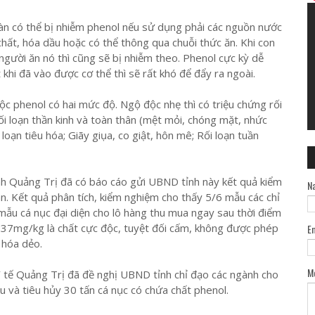
àn có thể bị nhiễm phenol nếu sử dụng phải các nguồn nước
 chất, hóa dầu hoặc có thể thông qua chuỗi thức ăn. Khi con
người ăn nó thì cũng sẽ bị nhiễm theo. Phenol cực kỳ dễ
khi đã vào được cơ thể thì sẽ rất khó để đẩy ra ngoài.
ộc phenol có hai mức độ. Ngộ độc nhẹ thì có triệu chứng rối
ối loạn thần kinh và toàn thân (mệt mỏi, chóng mặt, nhức
 loạn tiêu hóa; Giãy giụa, co giật, hôn mê; Rối loạn tuần
ỉnh Quảng Trị đã có báo cáo gửi UBND tỉnh này kết quả kiểm
N
àn. Kết quả phân tích, kiểm nghiệm cho thấy 5/6 mẫu các chỉ
mẫu cá nục đại diện cho lô hàng thu mua ngay sau thời điểm
037mg/kg là chất cực độc, tuyệt đối cấm, không được phép
E
 hóa dẻo.
M
tế Quảng Trị đã đề nghị UBND tỉnh chỉ đạo các ngành cho
u và tiêu hủy 30 tấn cá nục có chứa chất phenol.