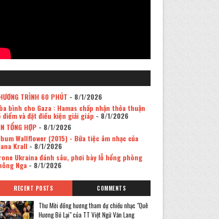
HƯƠNG TRÌNH 60 PHÚT
- 8/1/2026
òa bình cho Gaza : Hamas chấp nhận thỏa thuận
5 điểm và đặt điều kiện giải giáp
- 8/1/2026
IN TỔNG HỢP
- 8/1/2026
lbum Wallflower (2015) - Bữa tiệc âm nhạc của
iana Krall
- 8/1/2026
rone Ukraina đánh sâu, phơi bày lỗ hổng phòng
hông Nga
- 8/1/2026
RECENT POSTS
COMMENTS
Thư Mời đồng hương tham dự chiều nhạc "Quê
Hương Bỏ Lại" của TT Việt Ngữ Văn Lang