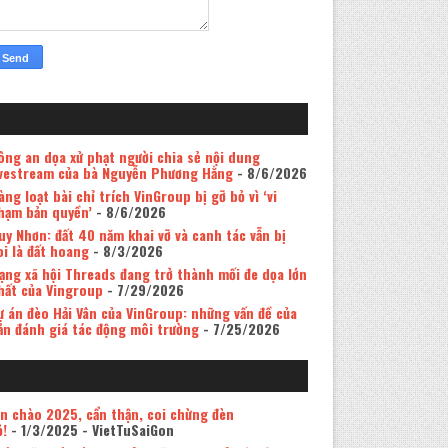
ông an dọa xử phạt người chia sẻ nội dung
ivestream của bà Nguyễn Phương Hằng
- 8/6/2026
àng loạt bài chỉ trích VinGroup bị gỡ bỏ vì ‘vi
hạm bản quyền’
- 8/6/2026
uy Nhơn: đất 40 năm khai vỡ và canh tác vẫn bị
oi là đất hoang
- 8/3/2026
ạng xã hội Threads đang trở thành mối đe dọa lớn
hất của Vingroup
- 7/29/2026
ự án đèo Hải Vân của VinGroup: những vấn đề của
ản đánh giá tác động môi trường
- 7/25/2026
in chào 2025, cẩn thận, coi chừng đèn
ỏ!
- 1/3/2025
- VietTuSaiGon