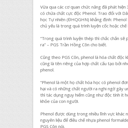
Vừa qua các cơ quan chức năng đã phát hiện 3
có chứa chất cực độc Phenol. Trao đổi với 
học Tự nhiên (ĐHQGHN) khẳng định: Phenol k
chủ yếu là trong quá trình luyện cốc hoặc chế 
“Trong quá trình luyện thép thì chắc chắn sẽ p
ra” – PGS Trần Hồng Côn cho biết.
Cũng theo PGS Côn, phenol là hóa chất độc 
cũng là tên riêng của hợp chất cấu tạo bởi nh
phenol.
“Phenol là một họ chất hóa học có phenol đơ
hại và có những chất người ra nghi ngờ gây 
thì tác dụng nguy hiểm cũng như độc tính ít 
khỏe của con người.
Phenol được dùng trong nhiều lĩnh vực khác n
nguyên liệu để điều chế nhựa phenol formald
PGS Côn nói.