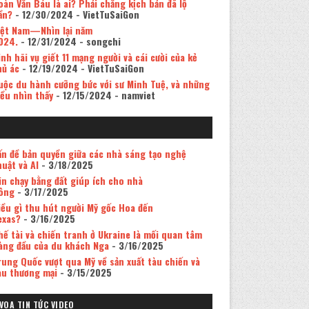
oàn Văn Báu là ai? Phải chăng kịch bản đã lộ
ần?
- 12/30/2024
- VietTuSaiGon
iệt Nam—Nhìn lại năm
024.
- 12/31/2024
- songchi
inh hãi vụ giết 11 mạng người và cái cười của kẻ
hủ ác
- 12/19/2024
- VietTuSaiGon
uộc du hành cưỡng bức với sư Minh Tuệ, và những
iều nhìn thấy
- 12/15/2024
- namviet
ấn đề bản quyền giữa các nhà sáng tạo nghệ
huật và AI
- 3/18/2025
in chạy bằng đất giúp ích cho nhà
ông
- 3/17/2025
iều gì thu hút người Mỹ gốc Hoa đến
exas?
- 3/16/2025
hế tài và chiến tranh ở Ukraine là mối quan tâm
àng đầu của du khách Nga
- 3/16/2025
rung Quốc vượt qua Mỹ về sản xuất tàu chiến và
àu thương mại
- 3/15/2025
VOA TIN TỨC VIDEO