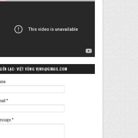
LIÊN LẠC: VIỆT VÙNG VỊNH@GMAIL.COM
ame
mail
*
essage
*