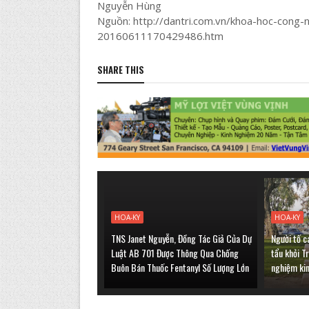
Nguyễn Hùng
Nguồn: http://dantri.com.vn/khoa-hoc-cong-
20160611170429486.htm
SHARE THIS
HOA-KY
HOA-KY
TNS Janet Nguyễn, Đồng Tác Giả Của Dự
Người tố c
Luật AB 701 Được Thông Qua Chống
tẩu khỏi T
Buôn Bán Thuốc Fentanyl Số Lượng Lớn
nghiệm ki