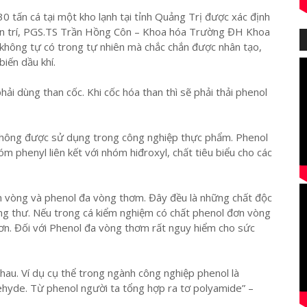
0 tấn cá tại một kho lạnh tại tỉnh Quảng Trị được xác định
Dân trí, PGS.TS Trần Hồng Côn – Khoa hóa Trường ĐH Khoa
hông tự có trong tự nhiên mà chắc chắn được nhân tạo,
biến dầu khí.
hải dùng than cốc. Khi cốc hóa than thì sẽ phải thải phenol
không được sử dụng trong công nghiệp thực phẩm. Phenol
óm phenyl liên kết với nhóm hiđroxyl, chất tiêu biểu cho các
n vòng và phenol đa vòng thơm. Đây đều là những chất độc
ung thư. Nếu trong cá kiểm nghiệm có chất phenol đơn vòng
hơn. Đối với Phenol đa vòng thơm rất nguy hiểm cho sức
hau. Ví dụ cụ thể trong ngành công nghiệp phenol là
ehyde. Từ phenol người ta tổng hợp ra tơ polyamide” –