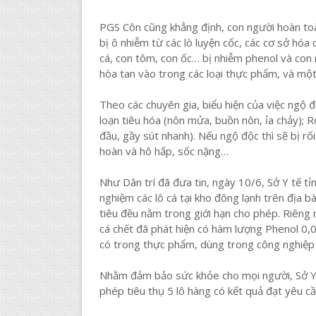
PGS Côn cũng khẳng định, con người hoàn to
bị ô nhiễm từ các lò luyện cốc, các cơ sở hóa
cá, con tôm, con ốc… bị nhiễm phenol và con 
hòa tan vào trong các loại thực phẩm, và một 
Theo các chuyên gia, biểu hiện của việc ngộ đ
loạn tiêu hóa (nôn mửa, buồn nôn, ỉa chảy); R
đầu, gầy sút nhanh). Nếu ngộ độc thì sẽ bị rối
hoàn và hô hấp, sốc nặng…
Như Dân trí đã đưa tin, ngày 10/6, Sở Y tế t
nghiệm các lô cá tại kho đông lạnh trên địa b
tiêu đều nằm trong giới hạn cho phép. Riêng 
cá chết đã phát hiện có hàm lượng Phenol 0,
có trong thực phẩm, dùng trong công nghiệp
Nhằm đảm bảo sức khỏe cho mọi người, Sở Y 
phép tiêu thụ 5 lô hàng có kết quả đạt yêu cầ