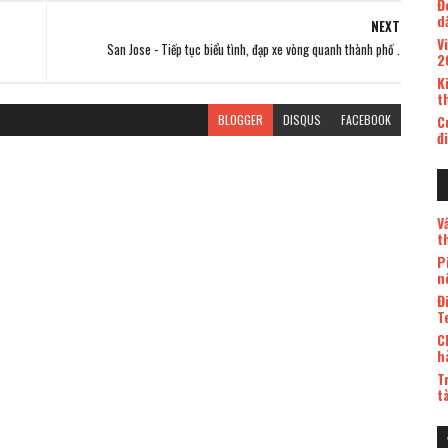
Đ
d
NEXT
V
San Jose - Tiếp tục biểu tình, đạp xe vòng quanh thành phố .
2
K
t
BLOGGER
DISQUS
FACEBOOK
C
đ
V
t
P
n
Đ
T
C
h
T
t