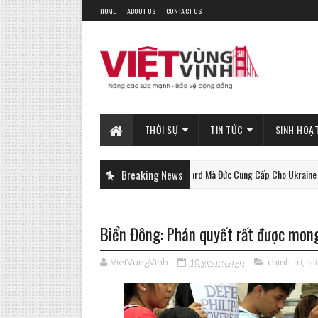
HOME
ABOUT US
CONTACT US
THỜI SỰ
TIN TỨC
SINH HOẠ
Xe Tăng Gepard Mà Đức Cung Cấp Cho Ukraine Có Thể Làm
Breaking News
PHAN-TICH
Biển Đông: Phán quyết rất được mong
VietVungVinh
10 years ago
chinh-tri
,
sl