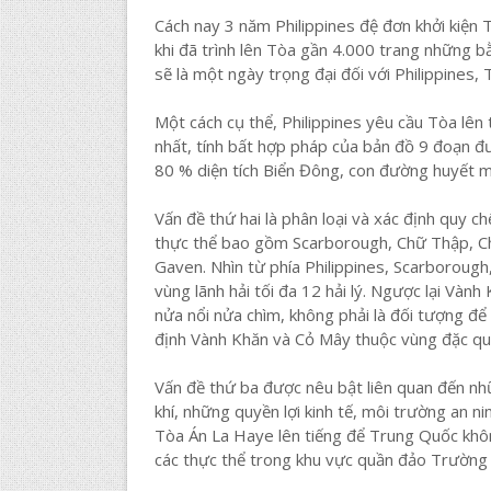
Cách nay 3 năm Philippines đệ đơn khởi kiện 
khi đã trình lên Tòa gần 4.000 trang những 
sẽ là một ngày trọng đại đối với Philippines,
Một cách cụ thể, Philippines yêu cầu Tòa lên 
nhất, tính bất hợp pháp của bản đồ 9 đoạn đ
80 % diện tích Biển Đông, con đường huyết m
Vấn đề thứ hai là phân loại và xác định quy c
thực thể bao gồm Scarborough, Chữ Thập, Ch
Gaven. Nhìn từ phía Philippines, Scarborough
vùng lãnh hải tối đa 12 hải lý. Ngược lại Vàn
nửa nổi nửa chìm, không phải là đối tượng đ
định Vành Khăn và Cỏ Mây thuộc vùng đặc quyề
Vấn đề thứ ba được nêu bật liên quan đến nhữ
khí, những quyền lợi kinh tế, môi trường an ni
Tòa Án La Haye lên tiếng để Trung Quốc khôn
các thực thể trong khu vực quần đảo Trường 