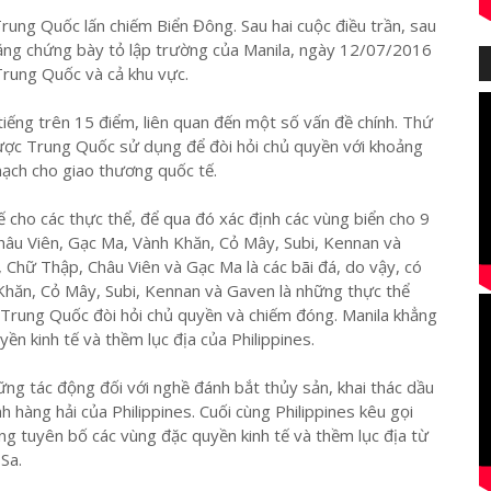
Trung Quốc lấn chiếm Biển Đông. Sau hai cuộc điều trần, sau
bằng chứng bày tỏ lập trường của Manila, ngày 12/07/2016
 Trung Quốc và cả khu vực.
tiếng trên 15 điểm, liên quan đến một số vấn đề chính. Thứ
ược Trung Quốc sử dụng để đòi hỏi chủ quyền với khoảng
ạch cho giao thương quốc tế.
hế cho các thực thể, để qua đó xác định các vùng biển cho 9
âu Viên, Gạc Ma, Vành Khăn, Cỏ Mây, Subi, Kennan và
, Chữ Thập, Châu Viên và Gạc Ma là các bãi đá, do vậy, có
h Khăn, Cỏ Mây, Subi, Kennan và Gaven là những thực thể
ể Trung Quốc đòi hỏi chủ quyền và chiếm đóng. Manila khẳng
n kinh tế và thềm lục địa của Philippines.
ng tác động đối với nghề đánh bắt thủy sản, khai thác dầu
nh hàng hải của Philippines. Cuối cùng Philippines kêu gọi
g tuyên bố các vùng đặc quyền kinh tế và thềm lục địa từ
Sa.