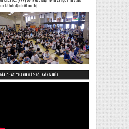
an khách, đặc biệt có thị t...
ĐÀI PHÁT THANH ĐÁP LỜI SÔNG NÚI