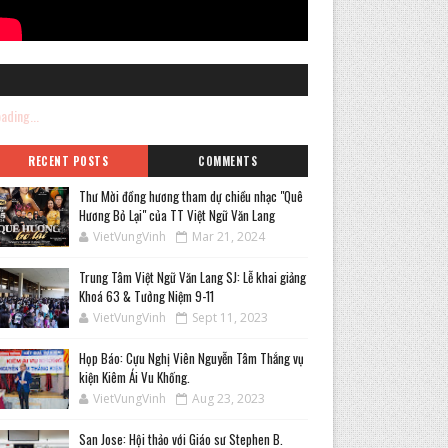
ading...
RECENT POSTS
COMMENTS
Thư Mời đồng hương tham dự chiều nhạc "Quê
Hương Bỏ Lại" của TT Việt Ngữ Văn Lang
VietVungVinh
Mar 21, 2024
Trung Tâm Việt Ngữ Văn Lang SJ: Lễ khai giảng
Khoá 63 & Tưởng Niệm 9-11
VietVungVinh
Sept 11, 2023
Họp Báo: Cựu Nghị Viên Nguyễn Tâm Thắng vụ
kiện Kiêm Ái Vu Khống.
VietVungVinh
Aug 23, 2023
San Jose: Hội thảo với Giáo sư Stephen B.