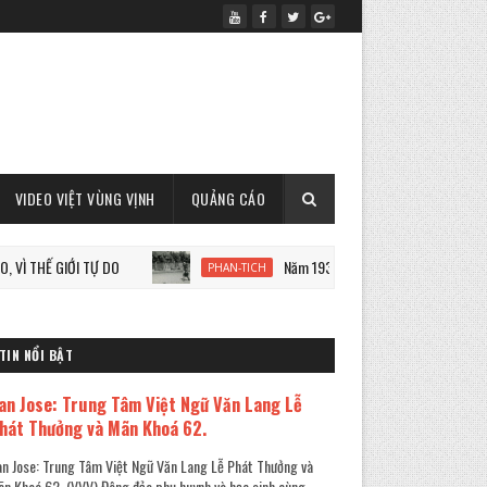
VIDEO VIỆT VÙNG VỊNH
QUẢNG CÁO
GIỚI TỰ DO
Năm 1933: Staline tàn sát 7 triệu người Ukrai
PHAN-TICH
TIN NỔI BẬT
an Jose: Trung Tâm Việt Ngữ Văn Lang Lễ
hát Thưởng và Mãn Khoá 62.
n Jose: Trung Tâm Việt Ngữ Văn Lang Lễ Phát Thưởng và
n Khoá 62. (VVV) Đông đảo phụ huynh và học sinh cùng