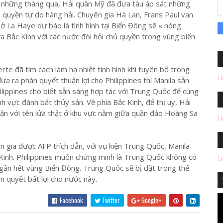
g những tháng qua, Hải quân Mỹ đã đưa tàu áp sát những
quyền tự do hàng hải. Chuyên gia Hà Lan, Frans Paul van
 ở La Haye dự báo là tình hình tại Biển Đông sẽ « nóng
a Bắc Kinh với các nước đòi hỏi chủ quyền trong vùng biển
te đã tìm cách làm hạ nhiệt tình hình khi tuyên bố trong
Lo
 ra phán quyết thuận lợi cho Philippines thì Manila sẵn
hilippines cho biết sẵn sàng hợp tác với Trung Quốc để cùng
nh vực đánh bắt thủy sản. Về phía Bắc Kinh, để thị uy, Hải
n với tên lửa thật ở khu vực nằm giữa quần đảo Hoàng Sa
Lo
 gia được AFP trích dẫn, với vụ kiện Trung Quốc, Manila
Kinh. Philippines muốn chứng minh là Trung Quốc không có
Lo
 gần hết vùng Biển Đông. Trung Quốc sẽ bị đặt trong thế
 quyết bất lợi cho nước này.
Facebook
Twitter
Google+