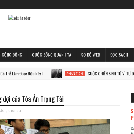
T CỘNG ĐỒNG
CUỘC SỐNG QUANH TA
SƠ ĐỒ WEB
ĐỌC SÁCH
 Được Điều Này !
CUỘC CHIẾN SINH TỬ VÌ TỰ DO, VÌ THẾ 
PHAN-TICH
 đợi của Tòa Án Trọng Tài
S
ider
,
thoi-su
P
Sa
Mã