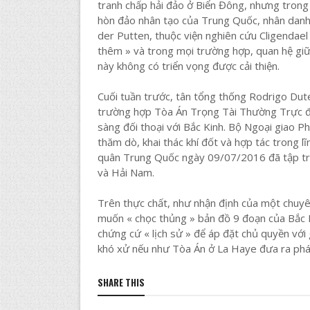
tranh chấp hải đảo ở Biển Đông, nhưng tron
hòn đảo nhân tạo của Trung Quốc, nhân danh 
der Putten, thuộc viện nghiên cứu Cligendael
thêm » và trong mọi trường hợp, quan hệ giữ
này không có triển vọng được cải thiện.
Cuối tuần trước, tân tổng thống Rodrigo Duter
trường hợp Tòa Án Trọng Tài Thường Trực đưa
sàng đối thoại với Bắc Kinh. Bộ Ngoại giao P
thăm dò, khai thác khí đốt và hợp tác trong lĩ
quân Trung Quốc ngày 09/07/2016 đã tập trậ
và Hải Nam.
Trên thực chất, như nhận định của một chuyên
muốn « chọc thủng » bản đồ 9 đoạn của Bắc 
chứng cứ « lịch sử » để áp đặt chủ quyền với
khó xử nếu như Tòa Án ở La Haye đưa ra phán
SHARE THIS