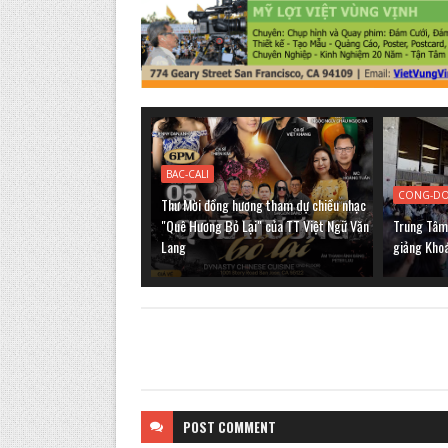
BAC-CALI
CONG-D
Thư Mời đồng hương tham dự chiều nhạc
"Quê Hương Bỏ Lại" của TT Việt Ngữ Văn
Trung Tâm 
Lang
giảng Kho
POST
COMMENT