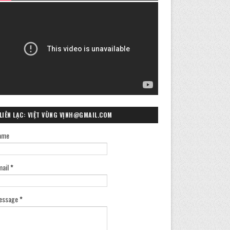
LIÊN LẠC: VIỆT VÙNG VỊNH@GMAIL.COM
ame
mail
*
essage
*