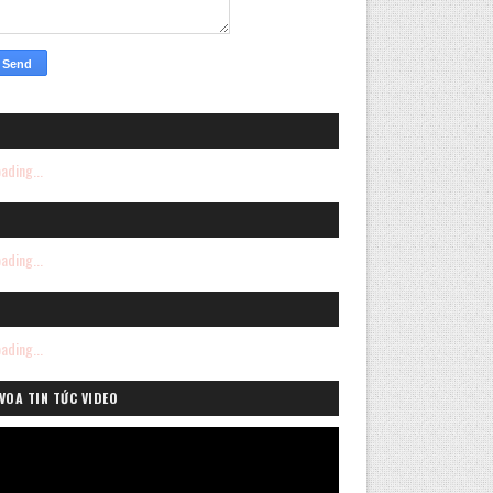
ading...
ading...
ading...
VOA TIN TỨC VIDEO