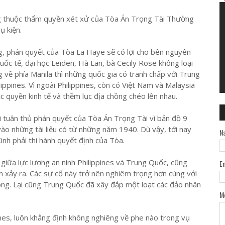
ông thuộc thẩm quyền xét xử của Tòa Án Trọng Tài Thường
ụ kiện.
g, phán quyết của Tòa La Haye sẽ có lợi cho bên nguyên
uốc tế, đại học Leiden, Hà Lan, bà Cecily Rose không loại
g về phía Manila thì những quốc gia có tranh chấp với Trung
ppines. Vì ngoài Philippines, còn có Việt Nam và Malaysia
 quyền kinh tế và thềm lục địa chồng chéo lên nhau.
i tuân thủ phán quyết của Tòa Án Trọng Tài vì bản đồ 9
ào những tài liệu có từ những năm 1940. Dù vậy, tới nay
N
nh phải thi hành quyết định của Tòa.
iữa lực lượng an ninh Philippines và Trung Quốc, cũng
E
n xảy ra. Các sự cố này trở nên nghiêm trọng hơn cùng với
ng. Lại cũng Trung Quốc đã xây đắp một loạt các đảo nhân
M
nes, luôn khẳng định không nghiêng về phe nào trong vụ