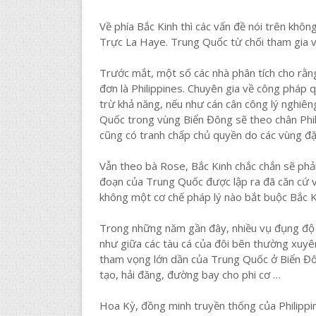
Về phía Bắc Kinh thì các vấn đề nói trên kh
Trực La Haye. Trung Quốc từ chối tham gia v
Trước mắt, một số các nhà phân tích cho rằn
đơn là Philippines. Chuyên gia về công pháp q
trừ khả năng, nếu như cán cân công lý nghiên
Quốc trong vùng Biển Đông sẽ theo chân Phili
cũng có tranh chấp chủ quyền do các vùng đặc
Vẫn theo bà Rose, Bắc Kinh chắc chắn sẽ phả
đoạn của Trung Quốc được lập ra đã căn cứ v
không một cơ chế pháp lý nào bắt buộc Bắc Ki
Trong những năm gần đây, nhiều vụ đụng độ g
như giữa các tàu cá của đôi bên thường xuyê
tham vọng lớn dần của Trung Quốc ở Biển Đô
tạo, hải đăng, đường bay cho phi cơ …
Hoa Kỳ, đồng minh truyền thống của Philippi