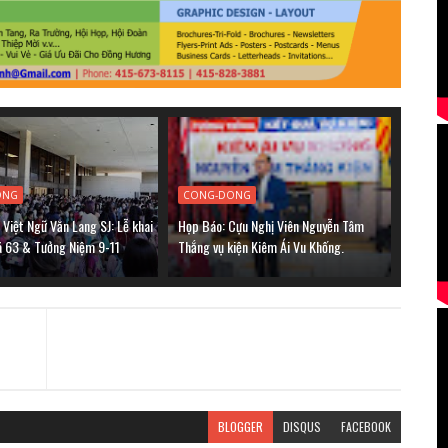
ONG
CONG-DONG
Việt Ngữ Văn Lang SJ: Lễ khai
Họp Báo: Cựu Nghị Viên Nguyễn Tâm
á 63 & Tưởng Niệm 9-11
Thắng vụ kiện Kiêm Ái Vu Khống.
BLOGGER
DISQUS
FACEBOOK