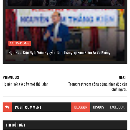
CONG-DONG
Họp Báo: Cựu Nghị Viên Nguyễn Tâm Thắng vụ kiện Kiêm Ái Vu Khống.
PREVIOUS
NEXT
Họ nên sống ở đây một thời gian
Trong restroom công cộng, nhện độc cắn
chết người.
POST
COMMENT
BLOGGER
DISQUS
FACEBOOK
TIN NỔI BẬT