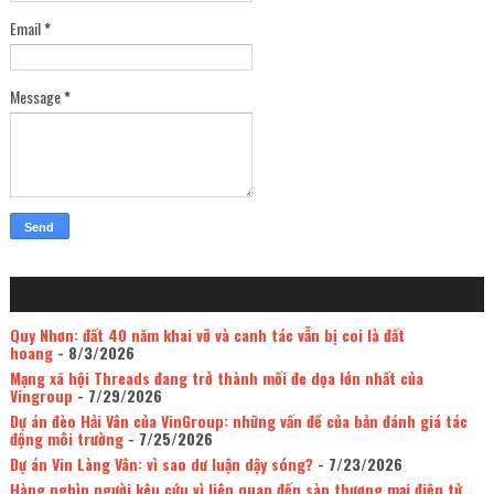
Email
*
Message
*
Quy Nhơn: đất 40 năm khai vỡ và canh tác vẫn bị coi là đất
hoang
- 8/3/2026
Mạng xã hội Threads đang trở thành mối đe dọa lớn nhất của
Vingroup
- 7/29/2026
Dự án đèo Hải Vân của VinGroup: những vấn đề của bản đánh giá tác
động môi trường
- 7/25/2026
Dự án Vin Làng Vân: vì sao dư luận dậy sóng?
- 7/23/2026
Hàng nghìn người kêu cứu vì liên quan đến sàn thương mại điện tử