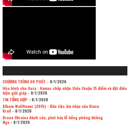
CHƯƠNG TRÌNH 60 PHÚT
- 8/1/2026
Hòa bình cho Gaza : Hamas chấp nhận thỏa thuận 15 điểm và đặt điều
kiện giải giáp
- 8/1/2026
TIN TỔNG HỢP
- 8/1/2026
Album Wallflower (2015) - Bữa tiệc âm nhạc của Diana
Krall
- 8/1/2026
Drone Ukraina đánh sâu, phơi bày lỗ hổng phòng không
Nga
- 8/1/2026