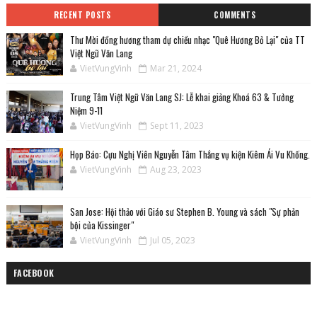
RECENT POSTS
COMMENTS
Thư Mời đồng hương tham dự chiều nhạc "Quê Hương Bỏ Lại" của TT
Việt Ngữ Văn Lang
VietVungVinh
Mar 21, 2024
Trung Tâm Việt Ngữ Văn Lang SJ: Lễ khai giảng Khoá 63 & Tưởng
Niệm 9-11
VietVungVinh
Sept 11, 2023
Họp Báo: Cựu Nghị Viên Nguyễn Tâm Thắng vụ kiện Kiêm Ái Vu Khống.
VietVungVinh
Aug 23, 2023
San Jose: Hội thảo với Giáo sư Stephen B. Young và sách "Sự phản
bội của Kissinger"
VietVungVinh
Jul 05, 2023
FACEBOOK