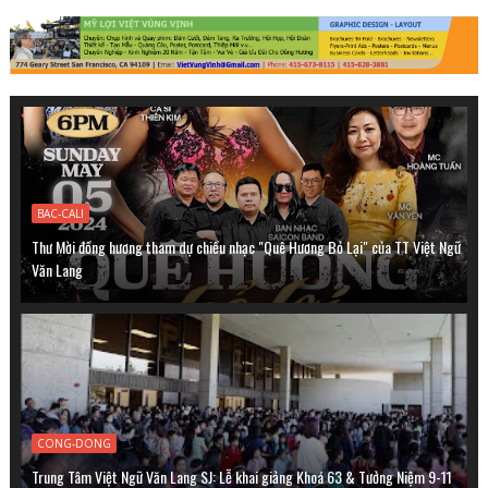
BAC-CALI
Thư Mời đồng hương tham dự chiều nhạc "Quê Hương Bỏ Lại" của TT Việt Ngữ
Văn Lang
CONG-DONG
Trung Tâm Việt Ngữ Văn Lang SJ: Lễ khai giảng Khoá 63 & Tưởng Niệm 9-11