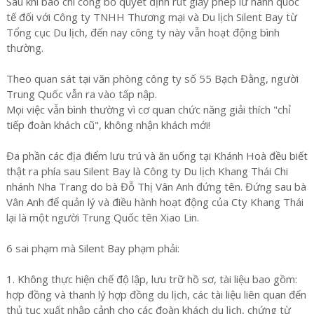
Sau khi báo chí công bố quyết định rút giấy phép lữ hành quốc
tế đối với Công ty TNHH Thương mại và Du lịch Silent Bay từ
Tổng cục Du lịch, đến nay công ty này vẫn hoạt động bình
thường.
Theo quan sát tại văn phòng công ty số 55 Bạch Đằng, người
Trung Quốc vẫn ra vào tấp nập.
Mọi việc vẫn bình thường vì cơ quan chức năng giải thích "chỉ
tiếp đoàn khách cũ", không nhận khách mới!
Đa phần các địa điểm lưu trú và ăn uống tại Khánh Hoà đều biết
thật ra phía sau Silent Bay là Công ty Du lịch Khang Thái Chi
nhánh Nha Trang do bà Đỗ Thị Vân Anh đứng tên. Đứng sau bà
Vân Anh để quản lý và điều hành hoạt động của Cty Khang Thái
lại là một người Trung Quốc tên Xiao Lin.
6 sai phạm mà Silent Bay phạm phải:
1. Không thực hiện chế độ lập, lưu trữ hồ sơ, tài liệu bao gồm:
hợp đồng và thanh lý hợp đồng du lịch, các tài liệu liên quan đến
thủ tục xuất nhập cảnh cho các đoàn khách du lịch, chứng từ