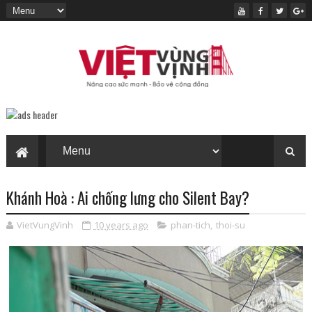
Khánh Hoà : Ai chống lưng cho Silent Bay?
VietVungVinh
10 years ago
phan-tich
,
thoi-su