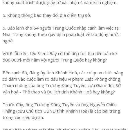
không xuất trình được giấy tờ xác nhận 4 năm kinh nghiệm.
5. Không thông báo thay đổi địa điểm trụ sở.
6. Bảo lãnh cho 64 người Trung Quốc nhập cảnh làm việc tại
Nha Trang không theo quy định pháp luật về lao động nước
ngoài.
Với 6 lỗi trên, liệu Silent Bay có thể tiếp tục thu tiền bảo kê
500.000$ mỗi năm với người Trung Quốc hay không?
Bên cạnh đó, đảng ủy tỉnh Khánh Hoà, các cơ quan chức năng
có dám vào cuộc làm rõ dấu hiệu vi phạm Luật Phòng chống
Tham nhũng của ông Trương Đăng Tuyến, cựu Giám đốc Sở
Văn hoá - Thể thao và Du lịch tỉnh Khánh Hoà hay không?
Trước đây, ông Trương Đăng Tuyến và ông Nguyễn Chiến
Thắng (cựu Chủ tịch UBND tỉnh Khánh Hoà) là cặp bài trùng
trong các siêu dự án.
Ông Thắng (được biết đến với tên gọi Thắng Đầu Bạc) là người