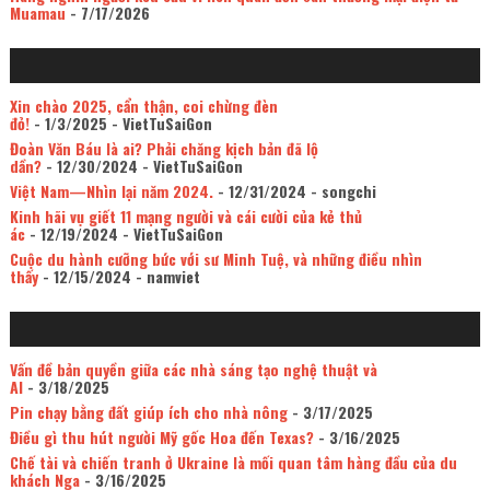
Muamau
- 7/17/2026
Xin chào 2025, cẩn thận, coi chừng đèn
đỏ!
- 1/3/2025
- VietTuSaiGon
Đoàn Văn Báu là ai? Phải chăng kịch bản đã lộ
dần?
- 12/30/2024
- VietTuSaiGon
Việt Nam—Nhìn lại năm 2024.
- 12/31/2024
- songchi
Kinh hãi vụ giết 11 mạng người và cái cười của kẻ thủ
ác
- 12/19/2024
- VietTuSaiGon
Cuộc du hành cưỡng bức với sư Minh Tuệ, và những điều nhìn
thấy
- 12/15/2024
- namviet
Vấn đề bản quyền giữa các nhà sáng tạo nghệ thuật và
AI
- 3/18/2025
Pin chạy bằng đất giúp ích cho nhà nông
- 3/17/2025
Điều gì thu hút người Mỹ gốc Hoa đến Texas?
- 3/16/2025
Chế tài và chiến tranh ở Ukraine là mối quan tâm hàng đầu của du
khách Nga
- 3/16/2025