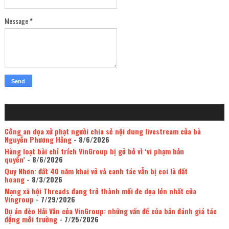
Message
*
Công an dọa xử phạt người chia sẻ nội dung livestream của bà
Nguyễn Phương Hằng
- 8/6/2026
Hàng loạt bài chỉ trích VinGroup bị gỡ bỏ vì ‘vi phạm bản
quyền’
- 8/6/2026
Quy Nhơn: đất 40 năm khai vỡ và canh tác vẫn bị coi là đất
hoang
- 8/3/2026
Mạng xã hội Threads đang trở thành mối đe dọa lớn nhất của
Vingroup
- 7/29/2026
Dự án đèo Hải Vân của VinGroup: những vấn đề của bản đánh giá tác
động môi trường
- 7/25/2026