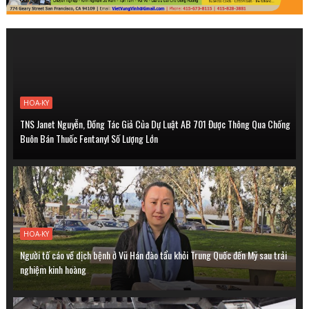
HOA-KY
TNS Janet Nguyễn, Đồng Tác Giả Của Dự Luật AB 701 Được Thông Qua Chống
Buôn Bán Thuốc Fentanyl Số Lượng Lớn
HOA-KY
Người tố cáo về dịch bệnh ở Vũ Hán đào tẩu khỏi Trung Quốc đến Mỹ sau trải
nghiệm kinh hoàng