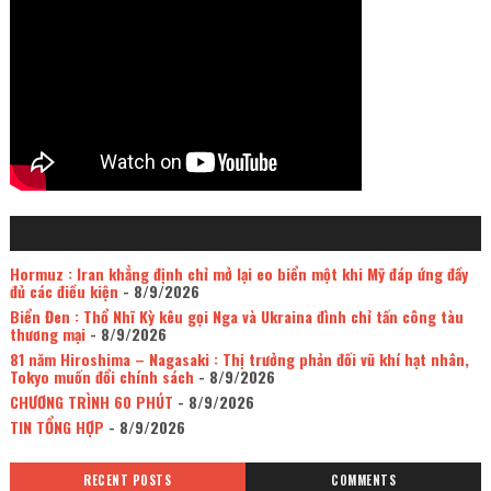
Hormuz : Iran khẳng định chỉ mở lại eo biển một khi Mỹ đáp ứng đầy
đủ các điều kiện
- 8/9/2026
Biển Đen : Thổ Nhĩ Kỳ kêu gọi Nga và Ukraina đình chỉ tấn công tàu
thương mại
- 8/9/2026
81 năm Hiroshima – Nagasaki : Thị trưởng phản đối vũ khí hạt nhân,
Tokyo muốn đổi chính sách
- 8/9/2026
CHƯƠNG TRÌNH 60 PHÚT
- 8/9/2026
TIN TỔNG HỢP
- 8/9/2026
RECENT POSTS
COMMENTS