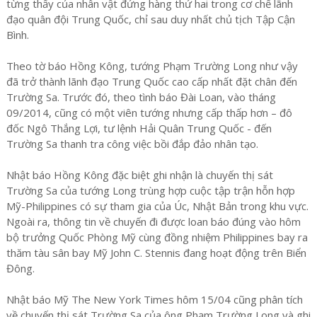
từng thấy của nhân vật đứng hàng thứ hai trong cơ chế lãnh
đạo quân đội Trung Quốc, chỉ sau duy nhất chủ tịch Tập Cận
Bình.
Theo tờ báo Hồng Kông, tướng Phạm Trường Long như vậy
đã trở thành lãnh đạo Trung Quốc cao cấp nhất đặt chân đến
Trường Sa. Trước đó, theo tình báo Đài Loan, vào tháng
09/2014, cũng có một viên tướng nhưng cấp thấp hơn – đô
đốc Ngô Thắng Lợi, tư lệnh Hải Quân Trung Quốc - đến
Trường Sa thanh tra công việc bồi đắp đảo nhân tạo.
Nhật báo Hồng Kông đặc biệt ghi nhận là chuyến thị sát
Trường Sa của tướng Long trùng hợp cuộc tập trận hỗn hợp
Mỹ-Philippines có sự tham gia của Úc, Nhật Bản trong khu vực.
Ngoài ra, thông tin về chuyến đi được loan báo đúng vào hôm
bộ trưởng Quốc Phòng Mỹ cùng đồng nhiệm Philippines bay ra
thăm tàu sân bay Mỹ John C. Stennis đang hoạt động trên Biển
Đông.
Nhật báo Mỹ The New York Times hôm 15/04 cũng phân tích
về chuyến thị sát Trường Sa của ông Phạm Trường Long và ghi