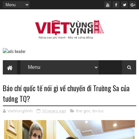
Báo chí quốc tế nói gì về chuyến đi Trường Sa của
tướng TQ?
VietVungVinh
10 years ago
the-gioi
,
tin-tuc