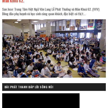
Mãn Khoá 62.
San Jose: Trung Tâm Việt Ngữ Văn Lang Lễ Phát Thưởng và Mãn Khoá 62. (VVV)
Đông đảo phụ huynh và học sinh cùng quan khách, đặc biệt có thị t...
ĐÀI PHÁT THANH ĐÁP LỜI SÔNG NÚI