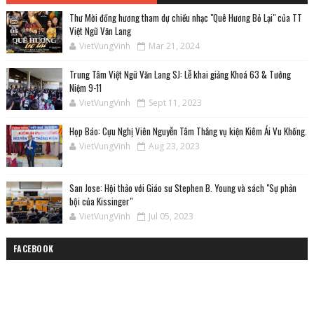
Thư Mời đồng hương tham dự chiều nhạc "Quê Hương Bỏ Lại" của TT
Việt Ngữ Văn Lang
VietVungVinh
Mar 21, 2024
Trung Tâm Việt Ngữ Văn Lang SJ: Lễ khai giảng Khoá 63 & Tưởng
Niệm 9-11
VietVungVinh
Sept 11, 2023
Họp Báo: Cựu Nghị Viên Nguyễn Tâm Thắng vụ kiện Kiêm Ái Vu Khống.
VietVungVinh
Aug 23, 2023
San Jose: Hội thảo với Giáo sư Stephen B. Young và sách "Sự phản
bội của Kissinger"
VietVungVinh
Jul 05, 2023
FACEBOOK