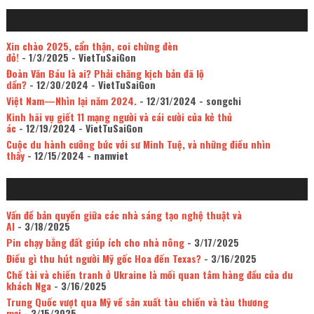
Xin chào 2025, cẩn thận, coi chừng đèn
đỏ!
- 1/3/2025
- VietTuSaiGon
Đoàn Văn Báu là ai? Phải chăng kịch bản đã lộ
dần?
- 12/30/2024
- VietTuSaiGon
Việt Nam—Nhìn lại năm 2024.
- 12/31/2024
- songchi
Kinh hãi vụ giết 11 mạng người và cái cười của kẻ thủ
ác
- 12/19/2024
- VietTuSaiGon
Cuộc du hành cưỡng bức với sư Minh Tuệ, và những điều nhìn
thấy
- 12/15/2024
- namviet
Vấn đề bản quyền giữa các nhà sáng tạo nghệ thuật và
AI
- 3/18/2025
Pin chạy bằng đất giúp ích cho nhà nông
- 3/17/2025
Điều gì thu hút người Mỹ gốc Hoa đến Texas?
- 3/16/2025
Chế tài và chiến tranh ở Ukraine là mối quan tâm hàng đầu của du
khách Nga
- 3/16/2025
Trung Quốc vượt qua Mỹ về sản xuất tàu chiến và tàu thương
mại
- 3/15/2025