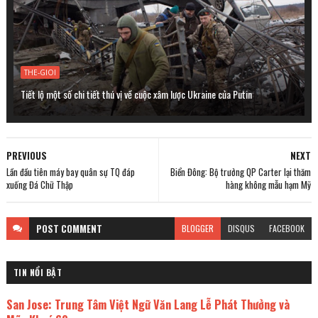
THE-GIOI
Tiết lộ một số chi tiết thú vị về cuộc xâm lược Ukraine của Putin
PREVIOUS
NEXT
Lần đầu tiên máy bay quân sự TQ đáp
Biển Đông: Bộ trưởng QP Carter lại thăm
xuống Đá Chữ Thập
hàng không mẫu hạm Mỹ
POST
COMMENT
BLOGGER
DISQUS
FACEBOOK
TIN NỔI BẬT
San Jose: Trung Tâm Việt Ngữ Văn Lang Lễ Phát Thưởng và