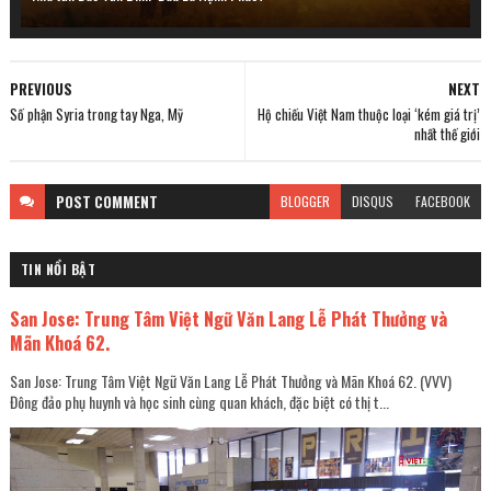
PREVIOUS
NEXT
Số phận Syria trong tay Nga, Mỹ
Hộ chiếu Việt Nam thuộc loại ‘kém giá trị’
nhất thế giới
POST
COMMENT
BLOGGER
DISQUS
FACEBOOK
TIN NỔI BẬT
San Jose: Trung Tâm Việt Ngữ Văn Lang Lễ Phát Thưởng và
Mãn Khoá 62.
San Jose: Trung Tâm Việt Ngữ Văn Lang Lễ Phát Thưởng và Mãn Khoá 62. (VVV)
Đông đảo phụ huynh và học sinh cùng quan khách, đặc biệt có thị t...