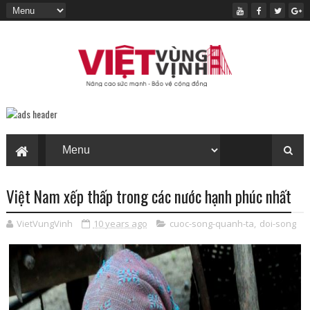
Việt Nam xếp thấp trong các nước hạnh phúc nhất
VietVungVinh
10 years ago
cuoc-song-quanh-ta
,
doi-song