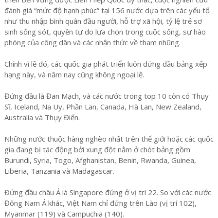
đánh giá “mức độ hạnh phúc” tại 156 nước dựa trên các yếu tố
như thu nhập bình quân đầu người, hỗ trợ xã hội, tỷ lệ trẻ sơ
sinh sống sót, quyền tự do lựa chọn trong cuộc sống, sự hào
phóng của công dân và các nhận thức về tham nhũng.
Chính vì lẽ đó, các quốc gia phát triển luôn đứng đầu bảng xếp
hạng này, và năm nay cũng không ngoại lệ.
Đứng đầu là Đan Mạch, và các nước trong top 10 còn có Thụy
Sĩ, Iceland, Na Uy, Phần Lan, Canada, Hà Lan, New Zealand,
Australia và Thụy Điển.
Những nước thuộc hàng nghèo nhất trên thế giới hoặc các quốc
gia đang bị tác động bởi xung đột nằm ở chót bảng gồm
Burundi, Syria, Togo, Afghanistan, Benin, Rwanda, Guinea,
Liberia, Tanzania và Madagascar.
Đứng đầu châu Á là Singapore đứng ở vị trí 22. So với các nước
Đông Nam Á khác, Việt Nam chỉ đứng trên Lào (vị trí 102),
Myanmar (119) và Campuchia (140).