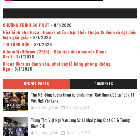
CHƯƠNG TRÌNH 60 PHÚT
- 8/1/2026
Hòa bình cho Gaza : Hamas chấp nhận thỏa thuận 15 điểm và đặt điều
kiện giải giáp
- 8/1/2026
TIN TỔNG HỢP
- 8/1/2026
Album Wallflower (2015) - Bữa tiệc âm nhạc của Diana
Krall
- 8/1/2026
Drone Ukraina đánh sâu, phơi bày lỗ hổng phòng không
Nga
- 8/1/2026
RECENT POSTS
COMMENTS
Thư Mời đồng hương tham dự chiều nhạc "Quê Hương Bỏ Lại" của TT
Việt Ngữ Văn Lang
VietVungVinh
Mar 21, 2024
Trung Tâm Việt Ngữ Văn Lang SJ: Lễ khai giảng Khoá 63 & Tưởng
Niệm 9-11
VietVungVinh
Sept 11, 2023