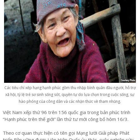
Các tiêu chí xếp hạng hạnh phúc gồm thu nhập bình quân đầu người, hỗ trợ
xã hội, tỷ lệ trẻ sơ sinh sống sót, quyền tự do lựa chọn trong cuộc sống, sự
hào phóng của công dân và các nhận thức về tham nhũng.
Việt Nam xếp thứ 96 trên 156 quốc gia trong bản phúc trình
“Hạnh phúc trên thế giới” lần thứ tư mới công bố hôm 16/3.
Theo cơ quan thực hiện có tên gọi Mạng lưới Giải pháp Phát
triển Bền vững được Liên Hiệp Quốc ủy thác, cuộc nghiên cứu