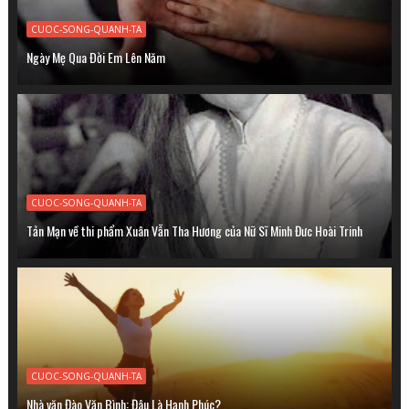
CUOC-SONG-QUANH-TA
Ngày Mẹ Qua Ðời Em Lên Năm
CUOC-SONG-QUANH-TA
Tản Mạn về thi phẩm Xuân Vẫn Tha Hương của Nữ Sĩ Minh Đưc Hoài Trinh
CUOC-SONG-QUANH-TA
Nhà văn Đào Văn Bình: Đâu Là Hạnh Phúc?