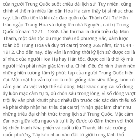
của người Trung Quốc suốt chiều dài lịch sử. Tuy nhiên, cũng
chính vì thế mà nhiều lần dân Hoa Hạ cảm thấy bị sỉ nhục chua
cay. Lần đầu tiên là khi các đạo quân của Thành Cát Tư Hãn
tràn ngập Trung Hoa và dựng lên nhà Nguyên, cai trị Trung
Quốc từ năm 1271 - 1368. Lần thứ hai là dưới triều đại Mãn
Thanh, một dân tộc du mục thiểu số phương Bắc, xâm lược
toàn bộ Trung Hoa và duy trì cai trị trong 268 năm, từ 1644 -
1912. Cho đến nay, đây vẫn là những thời kỳ lịch sử được coi là
sỉ nhục của người Hoa Hạ hay Hán tộc, được coi là thời kỳ mà
người Hán phải nhận giặc làm cha. Chính điều đó hình thành nên
những hiện tượng tâm lý phức tạp của người Trung Quốc hiện
đại. Một mặt họ vẫn tự coi là một giống dân siêu đẳng, luôn có
cảm giác ưu việt vì lợi thế số đông. Mặt khác cũng cái số đông
ấy luôn mặc cảm tự ti, dù chôn sâu trong lòng, vì số đông vượt
trội ấy vẫn phải khuất phục nhiều lần trước các sắc dân thiểu số
và phải chấp nhận hai triều đại cai trị "Nhận giặc làm cha" như
những triều đại chính thức trong lịch sử Trung Quốc. Mặc cảm
đan xen giữa kiêu ngạo và tự ti ấy được tô đậm thêm với thời
kỳ chiến tranh Nha phiến và cuối triều Thanh, khi các cường
quốc phương Tây kéo nhau vào đặt tô giới trong lãnh thổ