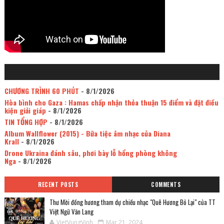
CHƯƠNG TRÌNH 60 PHÚT
- 8/1/2026
Hòa bình cho Gaza : Hamas chấp nhận thỏa thuận 15 điểm và đặt điều
kiện giải giáp
- 8/1/2026
TIN TỔNG HỢP
- 8/1/2026
Album Wallflower (2015) - Bữa tiệc âm nhạc của Diana
Krall
- 8/1/2026
Drone Ukraina đánh sâu, phơi bày lỗ hổng phòng không
Nga
- 8/1/2026
RECENT POSTS
COMMENTS
Thư Mời đồng hương tham dự chiều nhạc "Quê Hương Bỏ Lại" của TT
Việt Ngữ Văn Lang
VietVungVinh
Mar 21, 2024