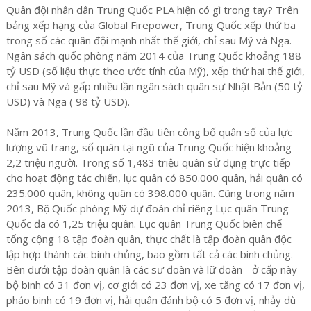
Quân đội nhân dân Trung Quốc PLA hiện có gì trong tay? Trên
bảng xếp hạng của Global Firepower, Trung Quốc xếp thứ ba
trong số các quân đội mạnh nhất thế giới, chỉ sau Mỹ và Nga.
Ngân sách quốc phòng năm 2014 của Trung Quốc khoảng 188
tỷ USD (số liệu thực theo ước tính của Mỹ), xếp thứ hai thế giới,
chỉ sau Mỹ và gấp nhiều lần ngân sách quân sự Nhật Bản (50 tỷ
USD) và Nga ( 98 tỷ USD).
Năm 2013, Trung Quốc lần đầu tiên công bố quân số của lực
lượng vũ trang, số quân tại ngũ của Trung Quốc hiện khoảng
2,2 triệu người. Trong số 1,483 triệu quân sử dụng trực tiếp
cho hoạt động tác chiến, lục quân có 850.000 quân, hải quân có
235.000 quân, không quân có 398.000 quân. Cũng trong năm
2013, Bộ Quốc phòng Mỹ dự đoán chỉ riêng Lục quân Trung
Quốc đã có 1,25 triệu quân. Lục quân Trung Quốc biên chế
tổng cộng 18 tập đoàn quân, thực chất là tập đoàn quân độc
lập hợp thành các binh chủng, bao gồm tất cả các binh chủng.
Bên dưới tập đoàn quân là các sư đoàn và lữ đoàn - ở cấp này
bộ binh có 31 đơn vị, cơ giới có 23 đơn vị, xe tăng có 17 đơn vị,
pháo binh có 19 đơn vị, hải quân đánh bộ có 5 đơn vị, nhảy dù