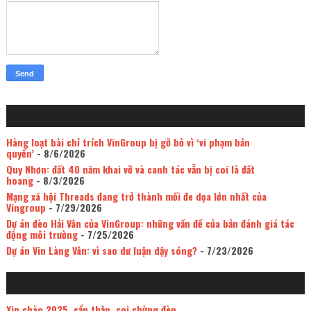
Hàng loạt bài chỉ trích VinGroup bị gỡ bỏ vì ‘vi phạm bản
quyền’
- 8/6/2026
Quy Nhơn: đất 40 năm khai vỡ và canh tác vẫn bị coi là đất
hoang
- 8/3/2026
Mạng xã hội Threads đang trở thành mối đe dọa lớn nhất của
Vingroup
- 7/29/2026
Dự án đèo Hải Vân của VinGroup: những vấn đề của bản đánh giá tác
động môi trường
- 7/25/2026
Dự án Vin Làng Vân: vì sao dư luận dậy sóng?
- 7/23/2026
Xin chào 2025, cẩn thận, coi chừng đèn