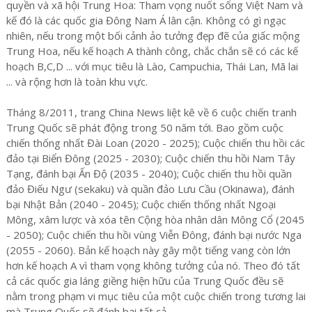
quyền và xã hội Trung Hoa: Tham vọng nuốt sống Việt Nam và
kế đó là các quốc gia Đông Nam Á lân cận. Không có gì ngạc
nhiên, nếu trong một bối cảnh ảo tưởng đẹp đẽ của giấc mộng
Trung Hoa, nếu kế hoạch A thành công, chắc chắn sẽ có các kế
hoạch B,C,D ... với mục tiêu là Lào, Campuchia, Thái Lan, Mã lai
... và rộng hơn là toàn khu vực.
Tháng 8/2011, trang China News liệt kê về 6 cuộc chiến tranh
Trung Quốc sẽ phát động trong 50 năm tới. Bao gồm cuộc
chiến thống nhất Đài Loan (2020 - 2025); Cuộc chiến thu hồi các
đảo tại Biển Đông (2025 - 2030); Cuộc chiến thu hồi Nam Tây
Tạng, đánh bại Ấn Độ (2035 - 2040); Cuộc chiến thu hồi quần
đảo Điếu Ngư (sekaku) và quần đảo Lưu Cầu (Okinawa), đánh
bại Nhật Bản (2040 - 2045); Cuộc chiến thống nhất Ngoại
Mông, xâm lược và xóa tên Cộng hòa nhân dân Mông Cổ (2045
- 2050); Cuộc chiến thu hồi vùng Viễn Đông, đánh bại nước Nga
(2055 - 2060). Bản kế hoạch này gây một tiếng vang còn lớn
hơn kế hoạch A vì tham vọng không tưởng của nó. Theo đó tất
cả các quốc gia láng giềng hiện hữu của Trung Quốc đều sẽ
nằm trong phạm vi mục tiêu của một cuộc chiến trong tương lai
mà Trung Quốc sẽ đánh bại tất cả.