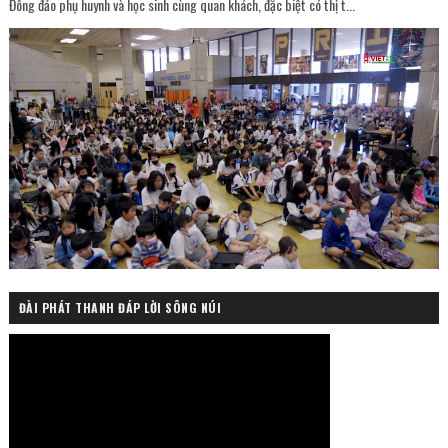
Đông đảo phụ huynh và học sinh cùng quan khách, đặc biệt có thị t...
ĐÀI PHÁT THANH ĐÁP LỜI SÔNG NÚI