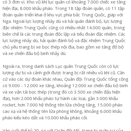
có 3 đơn vị. Kho vũ khí lục quân có khoảng 7.000 chiếc xe tăng
hiện đại, 8.000 khẩu pháo. Trong 18 tập đoàn quân, có 11 tập
đoàn quân triển khai ở khu vực phía bắc Trung Quốc, giáp với
Nga. Ngoài lực lượng nhảy dù và hải quân đánh bộ, lực lượng
đặc nhiệm Trung Quốc cũng có nhiều nhất 14.000 quân, trong
biên chế là các trung đoàn độc lập và tiểu đoàn đặc nhiệm. Các
lực lượng nhảy dù, hải quân đánh bộ và đặc nhiệm Trung Quốc
chủ yếu trang bị xe bọc thép nội địa, bao gồm xe tăng đổ bộ
và xe chiến đấu bộ binh nhảy dù.
Ngoài ra, trong danh sách Lục quân Trung Quốc còn có lực
lượng dự bị và cảnh giới được trang bị rất nhiều vũ khí cũ. Căn
cứ vào các dự đoán khác nhau, Quân đội Trung Quốc tổng cộng
có 9.000 - 12.000 xe tăng, khoảng 12.000 xe chiến đấu bộ binh
và xe vận tải bọc thép (trong đó có 3.500 xe chiến đấu hiện
đại), hơn 2.000 khẩu pháo tự hành các loại, gần 3.000 khẩu
rocket, hơn 7.000 hệ thống tên lửa chống tăng, 15.000 pháo
cao xạ và hệ thống tên lửa phòng không, khoảng 6.000 khẩu
pháo kiểu kéo dắt và 10.000 khẩu pháo cối.
Vào cuối thế kỷ 20, so với Quân đội Mỹ, trang bị quân sự của