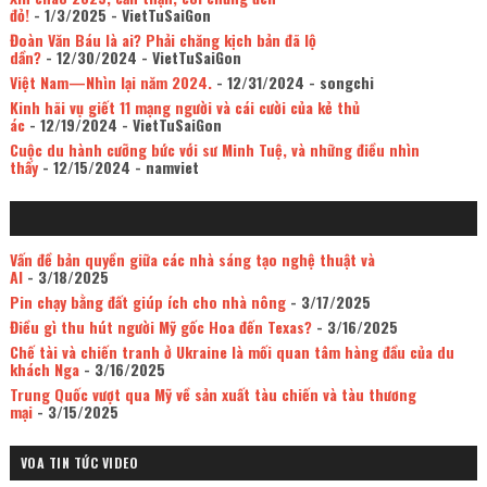
đỏ!
- 1/3/2025
- VietTuSaiGon
Đoàn Văn Báu là ai? Phải chăng kịch bản đã lộ
dần?
- 12/30/2024
- VietTuSaiGon
Việt Nam—Nhìn lại năm 2024.
- 12/31/2024
- songchi
Kinh hãi vụ giết 11 mạng người và cái cười của kẻ thủ
ác
- 12/19/2024
- VietTuSaiGon
Cuộc du hành cưỡng bức với sư Minh Tuệ, và những điều nhìn
thấy
- 12/15/2024
- namviet
Vấn đề bản quyền giữa các nhà sáng tạo nghệ thuật và
AI
- 3/18/2025
Pin chạy bằng đất giúp ích cho nhà nông
- 3/17/2025
Điều gì thu hút người Mỹ gốc Hoa đến Texas?
- 3/16/2025
Chế tài và chiến tranh ở Ukraine là mối quan tâm hàng đầu của du
khách Nga
- 3/16/2025
Trung Quốc vượt qua Mỹ về sản xuất tàu chiến và tàu thương
mại
- 3/15/2025
VOA TIN TỨC VIDEO