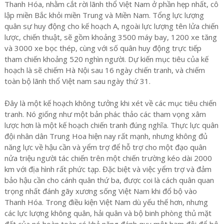
Thanh Hóa, nhằm cắt rời lãnh thổ Việt Nam ở phần hẹp nhất, cô
lập miền Bắc khỏi miền Trung và Miền Nam. Tổng lực lượng
quân sự huy động cho kế hoạch A, ngoài lực lượng tên lửa chiến
lược, chiến thuật, sẽ gồm khoảng 3500 máy bay, 1200 xe tăng
và 3000 xe bọc thép, cùng với số quân huy động trực tiếp
tham chiến khoảng 520 nghìn người. Dự kiến mục tiêu của kế
hoạch là sẽ chiếm Hà Nội sau 16 ngày chiến tranh, và chiếm
toàn bộ lãnh thổ Việt nam sau ngày thứ 31.
Đây là một kế hoạch không tưởng khi xét về các mục tiêu chiến
tranh. Nó giống như một bản phác thảo các tham vọng xâm
lược hơn là một kế hoạch chiến tranh đúng nghĩa. Thực lực quân
đội nhân dân Trung Hoa hiện nay rất mạnh, nhưng không đủ
năng lực về hậu cần và yểm trợ để hỗ trợ cho một đạo quân
nửa triệu người tác chiến trên một chiến trường kéo dài 2000
km với địa hình rất phức tạp. Đặc biệt và việc yểm trợ và đảm
bảo hậu cần cho cánh quân thứ ba, được coi là cách quân quan
trọng nhất đánh gãy xương sống Việt Nam khi đổ bộ vào
Thanh Hóa. Trong điều kiện Việt Nam dù yếu thế hơn, nhưng
các lực lượng không quân, hải quân và bộ binh phòng thủ mặt