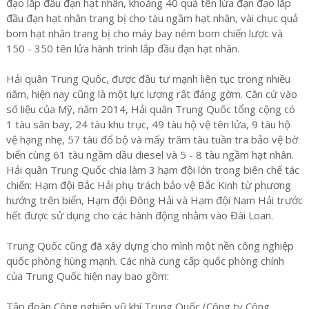
đạo lắp đầu đạn hạt nhân, khoảng 40 quả tên lửa đạn đạo lắp
đầu đạn hạt nhân trang bị cho tàu ngầm hạt nhân, vài chục quả
bom hạt nhân trang bị cho máy bay ném bom chiến lược và
150 - 350 tên lửa hành trình lắp đầu đạn hạt nhân.
Hải quân Trung Quốc, được đầu tư mạnh liên tục trong nhiều
năm, hiện nay cũng là một lực lượng rất đáng gờm. Căn cứ vào
số liệu của Mỹ, năm 2014, Hải quân Trung Quốc tổng cộng có
1 tàu sân bay, 24 tàu khu trục, 49 tàu hộ vệ tên lửa, 9 tàu hộ
vệ hạng nhẹ, 57 tàu đổ bộ và mấy trăm tàu tuần tra bảo vệ bờ
biển cùng 61 tàu ngầm dầu diesel và 5 - 8 tàu ngầm hạt nhân.
Hải quân Trung Quốc chia làm 3 hạm đội lớn trong biên chế tác
chiến: Hạm đội Bắc Hải phụ trách bảo vệ Bắc Kinh từ phương
hướng trên biển, Hạm đội Đông Hải và Hạm đội Nam Hải trước
hết được sử dụng cho các hành động nhằm vào Đài Loan.
Trung Quốc cũng đã xây dựng cho mình một nền công nghiệp
quốc phòng hùng mạnh. Các nhà cung cấp quốc phòng chính
của Trung Quốc hiện nay bao gồm:
Tập đoàn Công nghiệp vũ khí Trung Quốc (Công ty Công