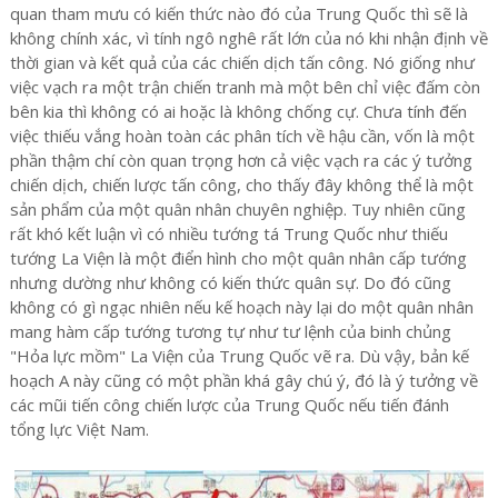
quan tham mưu có kiến thức nào đó của Trung Quốc thì sẽ là
không chính xác, vì tính ngô nghê rất lớn của nó khi nhận định về
thời gian và kết quả của các chiến dịch tấn công. Nó giống như
việc vạch ra một trận chiến tranh mà một bên chỉ việc đấm còn
bên kia thì không có ai hoặc là không chống cự. Chưa tính đến
việc thiếu vắng hoàn toàn các phân tích về hậu cần, vốn là một
phần thậm chí còn quan trọng hơn cả việc vạch ra các ý tưởng
chiến dịch, chiến lược tấn công, cho thấy đây không thể là một
sản phẩm của một quân nhân chuyên nghiệp. Tuy nhiên cũng
rất khó kết luận vì có nhiều tướng tá Trung Quốc như thiếu
tướng La Viện là một điển hình cho một quân nhân cấp tướng
nhưng dường như không có kiến thức quân sự. Do đó cũng
không có gì ngạc nhiên nếu kế hoạch này lại do một quân nhân
mang hàm cấp tướng tương tự như tư lệnh của binh chủng
"Hỏa lực mồm" La Viện của Trung Quốc vẽ ra. Dù vậy, bản kế
hoạch A này cũng có một phần khá gây chú ý, đó là ý tưởng về
các mũi tiến công chiến lược của Trung Quốc nếu tiến đánh
tổng lực Việt Nam.