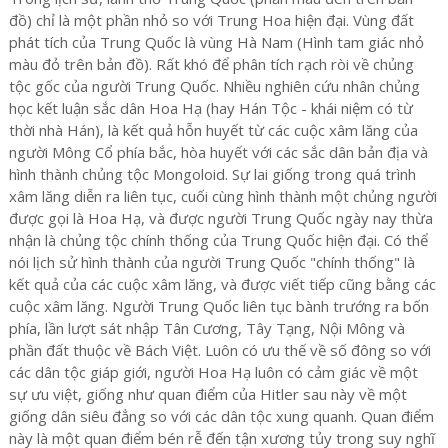
đồ) chỉ là một phần nhỏ so với Trung Hoa hiện đại. Vùng đất
phát tích của Trung Quốc là vùng Hà Nam (Hình tam giác nhỏ
màu đỏ trên bản đồ). Rất khó để phân tích rạch ròi về chủng
tộc gốc của người Trung Quốc. Nhiều nghiên cứu nhân chủng
học kết luận sắc dân Hoa Hạ (hay Hán Tộc - khái niệm có từ
thời nhà Hán), là kết quả hỗn huyết từ các cuộc xâm lăng của
người Mông Cổ phía bắc, hòa huyết với các sắc dân bản địa và
hình thành chủng tộc Mongoloid. Sự lai giống trong quá trình
xâm lăng diễn ra liên tục, cuối cùng hình thành một chủng người
được gọi là Hoa Hạ, và được người Trung Quốc ngày nay thừa
nhận là chủng tộc chính thống của Trung Quốc hiện đại. Có thể
nói lịch sử hình thành của người Trung Quốc "chính thống" là
kết quả của các cuộc xâm lăng, và được viết tiếp cũng bằng các
cuộc xâm lăng. Người Trung Quốc liên tục bành trướng ra bốn
phía, lần lượt sát nhập Tân Cương, Tây Tạng, Nội Mông và
phần đất thuộc về Bách Việt. Luôn có ưu thế về số đông so với
các dân tộc giáp giới, người Hoa Hạ luôn có cảm giác về một
sự ưu việt, giống như quan điểm của Hitler sau này về một
giống dân siêu đẳng so với các dân tộc xung quanh. Quan điểm
này là một quan điểm bén rễ đến tận xương tủy trong suy nghĩ