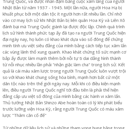
Trung Quốc, và được nhấn đậm bằng cuộc xâm lăng của người
Nhật Bản từ năm 1937 - 1945. Một lần nữa, người Hoa Hạ bị
khuất phục bởi một dân tộc ít người hơn rất nhiều lần. Chỉ nhờ
vào cơ may lịch sử khi Nhật Bản bị liên quân Hoa Kỳ và Liên Xô
đánh bại mà Trung Quốc giành lại được độc lập. Chính quá trình
lịch sử hình thành phức tạp ấy đã tạo ra người Trung Quốc hiện
đại ngày nay, họ luôn có khao khát dựa vào số đông để chứng
minh tính ưu việt siêu đẳng của mình bằng cách tiếp tục xâm lấn
các vùng lãnh thổ xung quanh. Khao khát chứng tỏ sức mạnh cơ
bắp ấy được làm mạnh thêm bởi nỗi tự ti dai dẳng hình thành
từ nỗi nhục nhiều lần phải "nhận giặc làm cha" trong lịch sử. Kết
quả là cái máu xâm lược trong người Trung Quốc luôn vượt trội
so với khao khát chung sống hòa bình, mạnh hơn bất cứ một
dân tộc nào trên thế giới ngày nay. Mỗi khi có điều kiện mạnh
lên, điều người Trung Quốc nghĩ tới đầu tiên là phải thể hiện
đẳng cấp ưu việt số đông của mình bằng các hành vi xâm lấn.
Thủ tướng Nhật Bản Shinzo Abe hoàn toàn có lý khi phát biểu
trước lưỡng viện Hoa Kỳ, rằng người Trung Quốc có máu xâm
lược "Thâm căn cố đế"
Từ những dữ liệu lịch sử và những tham vọng hung hăng trong