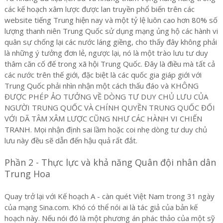
các kế hoạch xâm lược được lan truyền phổ biến trên các
website tiếng Trung hiện nay và một tỷ lệ luôn cao hơn 80% số
lượng thanh niên Trung Quốc sử dụng mạng ủng hộ các hành vi
quân sự chống lại các nước láng giềng, cho thấy đây không phải
là những ý tưởng đơn lẻ, ngược lại, nó là một trào lưu tư duy
thâm căn cố đế trong xã hội Trung Quốc. Đây là điều mà tất cả
các nước trên thế giới, đặc biệt là các quốc gia giáp giới với
Trung Quốc phải nhìn nhận một cách thấu đáo và KHÔNG
ĐƯỢC PHÉP ẢO TƯỞNG VỀ DÒNG TƯ DUY CHỦ LƯU CỦA
NGƯỜI TRUNG QUỐC VÀ CHÍNH QUYỀN TRUNG QUỐC ĐỐI
VỚI DÃ TÂM XÂM LƯỢC CŨNG NHƯ CÁC HÀNH VI CHIẾN
TRANH. Mọi nhận định sai lầm hoặc coi nhẹ dòng tư duy chủ
lưu này đều sẽ dẫn đến hậu quả rất đắt.
Phần 2 - Thực lực và khả năng Quân đội nhân dân
Trung Hoa
Quay trở lại với Kế hoạch A - càn quét Việt Nam trong 31 ngày
của mạng Sina.com. Khó có thể nói ai là tác giả của bản kế
hoạch này. Nếu nói đó là một phương án phác thảo của một sỹ