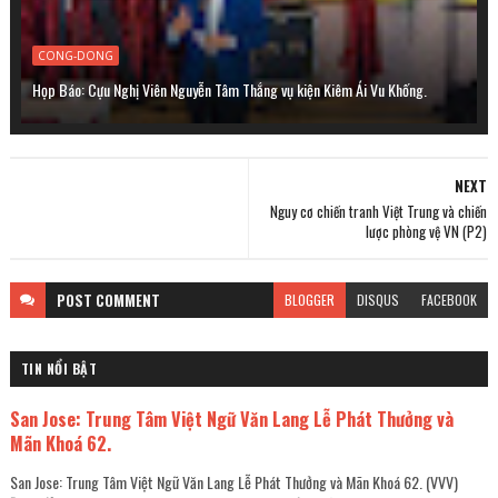
CONG-DONG
Họp Báo: Cựu Nghị Viên Nguyễn Tâm Thắng vụ kiện Kiêm Ái Vu Khống.
NEXT
Nguy cơ chiến tranh Việt Trung và chiến
lược phòng vệ VN (P2)
POST
COMMENT
BLOGGER
DISQUS
FACEBOOK
TIN NỔI BẬT
San Jose: Trung Tâm Việt Ngữ Văn Lang Lễ Phát Thưởng và
Mãn Khoá 62.
San Jose: Trung Tâm Việt Ngữ Văn Lang Lễ Phát Thưởng và Mãn Khoá 62. (VVV)