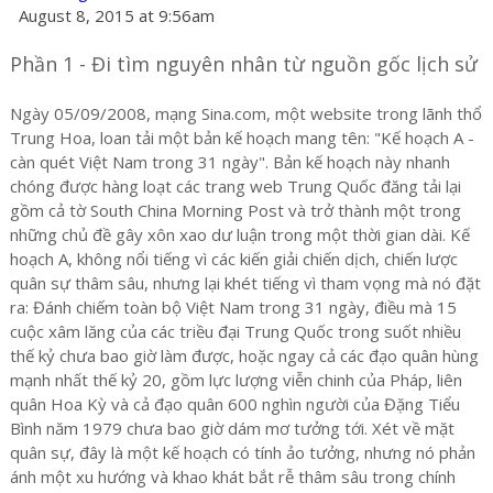
August 8, 2015 at 9:56am
Phần 1 - Đi tìm nguyên nhân từ nguồn gốc lịch sử
Ngày 05/09/2008, mạng Sina.com, một website trong lãnh thổ
Trung Hoa, loan tải một bản kế hoạch mang tên: "Kế hoạch A -
càn quét Việt Nam trong 31 ngày". Bản kế hoạch này nhanh
chóng được hàng loạt các trang web Trung Quốc đăng tải lại
gồm cả tờ South China Morning Post và trở thành một trong
những chủ đề gây xôn xao dư luận trong một thời gian dài. Kế
hoạch A, không nổi tiếng vì các kiến giải chiến dịch, chiến lược
quân sự thâm sâu, nhưng lại khét tiếng vì tham vọng mà nó đặt
ra: Đánh chiếm toàn bộ Việt Nam trong 31 ngày, điều mà 15
cuộc xâm lăng của các triều đại Trung Quốc trong suốt nhiều
thế kỷ chưa bao giờ làm được, hoặc ngay cả các đạo quân hùng
mạnh nhất thế kỷ 20, gồm lực lượng viễn chinh của Pháp, liên
quân Hoa Kỳ và cả đạo quân 600 nghìn người của Đặng Tiểu
Bình năm 1979 chưa bao giờ dám mơ tưởng tới. Xét về mặt
quân sự, đây là một kế hoạch có tính ảo tưởng, nhưng nó phản
ánh một xu hướng và khao khát bắt rễ thâm sâu trong chính