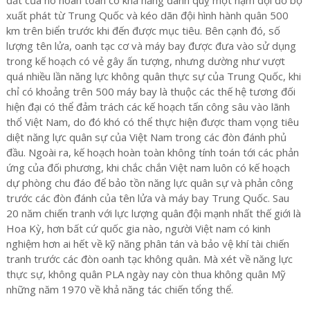
đất của nó hoàn toàn có khả năng đánh quỵ một hạm đội đổ bộ
xuất phát từ Trung Quốc và kéo dãn đội hình hành quân 500
km trên biển trước khi đến được mục tiêu. Bên cạnh đó, số
lượng tên lửa, oanh tạc cơ và máy bay được đưa vào sử dụng
trong kế hoạch có vẻ gây ấn tượng, nhưng dường như vượt
quá nhiều lần năng lực không quân thực sự của Trung Quốc, khi
chỉ có khoảng trên 500 máy bay là thuộc các thế hệ tương đối
hiện đại có thể đảm trách các kế hoạch tấn công sâu vào lãnh
thổ Việt Nam, do đó khó có thể thực hiện được tham vọng tiêu
diệt năng lực quân sự của Việt Nam trong các đòn đánh phủ
đầu. Ngoài ra, kế hoạch hoàn toàn không tính toán tới các phản
ứng của đối phương, khi chắc chắn Việt nam luôn có kế hoạch
dự phòng chu đáo để bảo tồn năng lực quân sự và phản công
trước các đòn đánh của tên lửa và máy bay Trung Quốc. Sau
20 năm chiến tranh với lực lượng quân đội mạnh nhất thế giới là
Hoa Kỳ, hơn bất cứ quốc gia nào, người Việt nam có kinh
nghiệm hơn ai hết về kỹ năng phân tán và bảo vệ khí tài chiến
tranh trước các đòn oanh tạc không quân. Mà xét về năng lực
thực sự, không quân PLA ngày nay còn thua không quân Mỹ
những năm 1970 về khả năng tác chiến tổng thể.