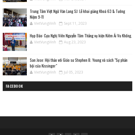
Trung Tâm Việt Ngữ Văn Lang SJ: Lễ khai giảng Khoá 63 & Tưởng
Niệm 9-11
VietVungVinh
Sept 11, 2023
Họp Báo: Cựu Nghị Viên Nguyễn Tâm Thắng vụ kiện Kiêm Ái Vu Khống.
VietVungVinh
Aug 23, 2023
San Jose: Hội thảo với Giáo sư Stephen B. Young và sách "Sự phản
bội của Kissinger"
VietVungVinh
Jul 05, 2023
FACEBOOK