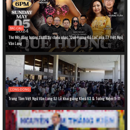
BAC-CALI
Thư Mời đồng hương tham dự chiều nhạc "Quê Hương Bỏ Lại" của TT Việt Ngữ
Văn Lang
CONG-DONG
Trung Tâm Việt Ngữ Văn Lang SJ: Lễ khai giảng Khoá 63 & Tưởng Niệm 9-11