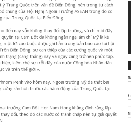
t ý Trung Quốc trên vấn đề Biển Đông, nên trong tư cách
 bố chung của Hội Nghị Ngoại Trưởng ASEAN trong đó có
ng của Trung Quốc tại Biển Đông.
o đến nay vẫn không thay đổi lập trường, và chỉ mới đây
 quyền tại Cam Bốt đã không ngần ngại ám chỉ Mỹ là kẻ
, một lời cáo buộc được ghi hẳn trong bản báo cáo tại hội
Trên Biển Đông, sự can thiệp của các cường quốc và một
nh trạng (căng thẳng) này và ngày càng trở nên phức tạp.
thiệp, kiềm chế sự trỗi dậy của nước Cộng hòa Nhân dân
 và trên thế giới ».
N
i Phnom Penh vào hôm nay, Ngoại trưởng Mỹ đã thất bại
g cứng rắn hơn trước các hành động của Trung Quốc tại
E
ngoại trưởng Cam Bốt Hor Nam Hong khẳng định rằng lập
M
ay đổi, theo đó các nước có tranh chấp nên tự giải quyết
N.