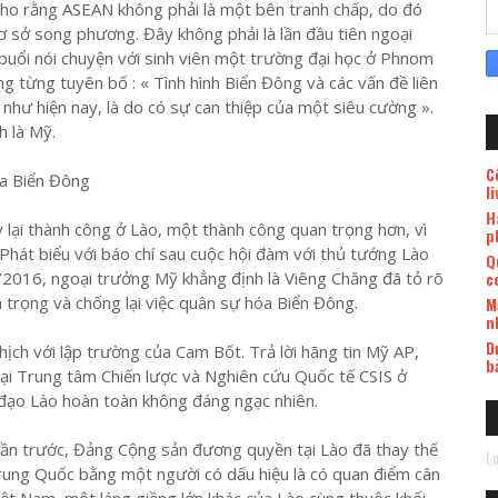
 cho rằng ASEAN không phải là một bên tranh chấp, do đó
cơ sở song phương. Đây không phải là lần đầu tiên ngoại
uổi nói chuyện với sinh viên một trường đại học ở Phnom
từng tuyên bố : « Tình hình Biển Đông và các vấn đề liên
như hiện nay, là do có sự can thiệp của một siêu cường ».
h là Mỹ.
C
óa Biển Đông
l
H
lại thành công ở Lào, một thành công quan trọng hơn, vì
p
Phát biểu với báo chí sau cuộc hội đàm với thủ tướng Lào
Q
16, ngoại trưởng Mỹ khẳng định là Viêng Chăng đã tỏ rõ
c
trọng và chống lại việc quân sự hóa Biển Đông.
M
n
D
ch với lập trường của Cam Bốt. Trả lời hãng tin Mỹ AP,
b
ại Trung tâm Chiến lược và Nghiên cứu Quốc tế CSIS ở
 đạo Lào hoàn toàn không đáng ngạc nhiên.
uần trước, Đảng Cộng sản đương quyền tại Lào đã thay thế
Lo
Trung Quốc bằng một người có dấu hiệu là có quan điểm cân
ệt Nam, một láng giềng lớn khác của Lào cùng thuộc khối