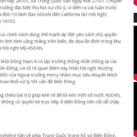
m nay 26/01, và Trung Quốc vào ngày mai 27/01. Chuyến
ng đặc biệt thu hút sự chú ý, vì diễn ra vài tuần trước
 đón 10 lãnh đạo ASEAN đến California dự Hội Nghị
 16/02.
 tục chính sách dùng thế mạnh áp đặt yêu sách chủ quyền
nên tình hình căng thẳng trên biển, đe dọa ổn định trong khu
ại hội nghi Mỹ-ASEAN.
 khối Đông Nam Á có lập trường thống nhất chống lại các
iển Đông, và tỏ rõ quan điểm này nhân hội nghị thượng
 Bốt của Ngoại trưởng Kerry nhằm mục tiêu khuyến khích
 toàn khối xử lý tốt vấn đề Biển Đông.
ng chiêu bài trợ giúp kinh tế để lôi kéo một số nước ASEAN,
 không có quyền lợi trực tiếp ở Biển Đông nên rất dễ chấp
g nghiêng hẳn về phía Trung Quốc trong hồ sơ Biển Đông,