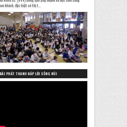
an khách, đặc biệt có thị t...
ĐÀI PHÁT THANH ĐÁP LỜI SÔNG NÚI