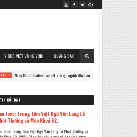
VIDEO VIỆT VÙNG VỊNH
QUẢNG CÁO
Năm 1933: Staline tàn sát 7 triệu người Ukraine
Cựu Thủ t
PHAN-TICH
TIN NỔI BẬT
an Jose: Trung Tâm Việt Ngữ Văn Lang Lễ
hát Thưởng và Mãn Khoá 62.
n Jose: Trung Tâm Việt Ngữ Văn Lang Lễ Phát Thưởng và
n Khoá 62. (VVV) Đông đảo phụ huynh và học sinh cùng