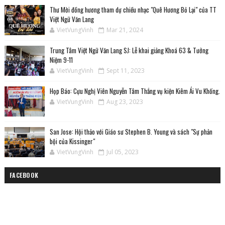
Thư Mời đồng hương tham dự chiều nhạc "Quê Hương Bỏ Lại" của TT
Việt Ngữ Văn Lang
VietVungVinh
Mar 21, 2024
Trung Tâm Việt Ngữ Văn Lang SJ: Lễ khai giảng Khoá 63 & Tưởng
Niệm 9-11
VietVungVinh
Sept 11, 2023
Họp Báo: Cựu Nghị Viên Nguyễn Tâm Thắng vụ kiện Kiêm Ái Vu Khống.
VietVungVinh
Aug 23, 2023
San Jose: Hội thảo với Giáo sư Stephen B. Young và sách "Sự phản
bội của Kissinger"
VietVungVinh
Jul 05, 2023
FACEBOOK