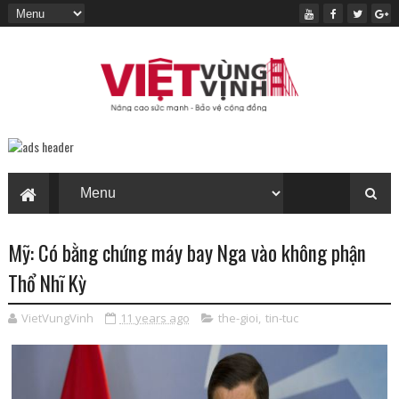
Mỹ: Có bằng chứng máy bay Nga vào không phận
Thổ Nhĩ Kỳ
VietVungVinh
11 years ago
the-gioi
,
tin-tuc