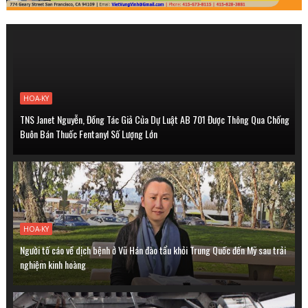
HOA-KY
TNS Janet Nguyễn, Đồng Tác Giả Của Dự Luật AB 701 Được Thông Qua Chống
Buôn Bán Thuốc Fentanyl Số Lượng Lớn
HOA-KY
Người tố cáo về dịch bệnh ở Vũ Hán đào tẩu khỏi Trung Quốc đến Mỹ sau trải
nghiệm kinh hoàng