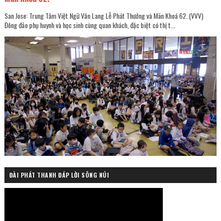
San Jose: Trung Tâm Việt Ngữ Văn Lang Lễ Phát Thưởng và Mãn Khoá 62. (VVV)
Đông đảo phụ huynh và học sinh cùng quan khách, đặc biệt có thị t...
ĐÀI PHÁT THANH ĐÁP LỜI SÔNG NÚI