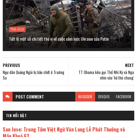
THE-GIOI
Tiết lộ một số chi tiết thú vị về cuộc xâm lược Ukraine của Putin
PREVIOUS
NEXT
Ngư dân Quảng Ngãi bị bắn chết ở Trường
TT Obama kêu gọi Thổ Nhĩ Kỳ và Nga
Sa
nhìn vào 'kẻ thù chung'
POST
COMMENT
BLOGGER
DISQUS
FACEBOOK
TIN NỔI BẬT
San Jose: Trung Tâm Việt Ngữ Văn Lang Lễ Phát Thưởng và
Mãn Khoá 62.