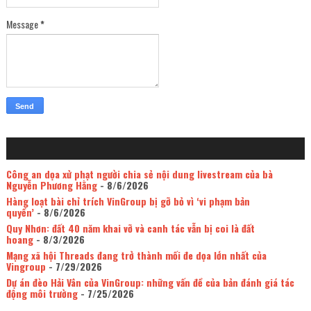
Message
*
Công an dọa xử phạt người chia sẻ nội dung livestream của bà
Nguyễn Phương Hằng
- 8/6/2026
Hàng loạt bài chỉ trích VinGroup bị gỡ bỏ vì ‘vi phạm bản
quyền’
- 8/6/2026
Quy Nhơn: đất 40 năm khai vỡ và canh tác vẫn bị coi là đất
hoang
- 8/3/2026
Mạng xã hội Threads đang trở thành mối đe dọa lớn nhất của
Vingroup
- 7/29/2026
Dự án đèo Hải Vân của VinGroup: những vấn đề của bản đánh giá tác
động môi trường
- 7/25/2026