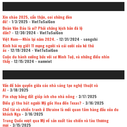
Xin chào 2025, cẩn thận, coi chừng đèn
đỏ!
- 1/3/2025
- VietTuSaiGon
Đoàn Văn Báu là ai? Phải chăng kịch bản đã lộ
dần?
- 12/30/2024
- VietTuSaiGon
Việt Nam—Nhìn lại năm 2024.
- 12/31/2024
- songchi
Kinh hãi vụ giết 11 mạng người và cái cười của kẻ thủ
ác
- 12/19/2024
- VietTuSaiGon
Cuộc du hành cưỡng bức với sư Minh Tuệ, và những điều nhìn
thấy
- 12/15/2024
- namviet
Vấn đề bản quyền giữa các nhà sáng tạo nghệ thuật và
AI
- 3/18/2025
Pin chạy bằng đất giúp ích cho nhà nông
- 3/17/2025
Điều gì thu hút người Mỹ gốc Hoa đến Texas?
- 3/16/2025
Chế tài và chiến tranh ở Ukraine là mối quan tâm hàng đầu của du
khách Nga
- 3/16/2025
Trung Quốc vượt qua Mỹ về sản xuất tàu chiến và tàu thương
mại
- 3/15/2025