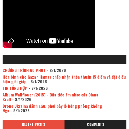
CHƯƠNG TRÌNH 60 PHÚT
- 8/1/2026
Hòa bình cho Gaza : Hamas chấp nhận thỏa thuận 15 điểm và đặt điều
kiện giải giáp
- 8/1/2026
TIN TỔNG HỢP
- 8/1/2026
Album Wallflower (2015) - Bữa tiệc âm nhạc của Diana
Krall
- 8/1/2026
Drone Ukraina đánh sâu, phơi bày lỗ hổng phòng không
Nga
- 8/1/2026
RECENT POSTS
COMMENTS