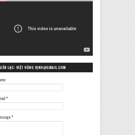
LIÊN LẠC: VIỆT VÙNG VỊNH@GMAIL.COM
ame
mail
*
essage
*