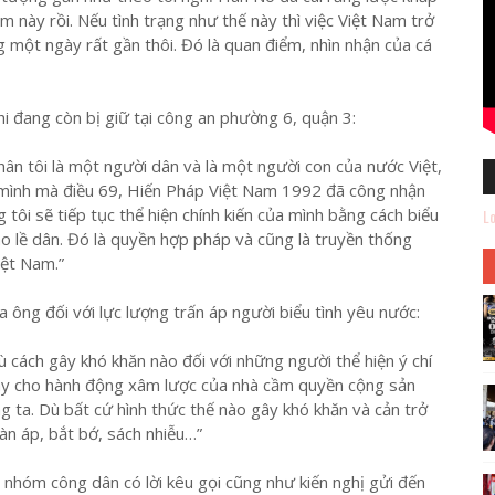
 này rồi. Nếu tình trạng như thế này thì việc Việt Nam trở
 một ngày rất gần thôi. Đó là quan điểm, nhìn nhận của cá
 đang còn bị giữ tại công an phường 6, quận 3:
hân tôi là một người dân và là một người con của nước Việt,
a mình mà điều 69, Hiến Pháp Việt Nam 1992 đã công nhận
 tôi sẽ tiếp tục thể hiện chính kiến của mình bằng cách biểu
Lo
áo lề dân. Đó là quyền hợp pháp và cũng là truyền thống
iệt Nam.”
ông đối với lực lượng trấn áp người biểu tình yêu nước:
dù cách gây khó khăn nào đối với những người thể hiện ý chí
tay cho hành động xâm lược của nhà cầm quyền cộng sản
g ta. Dù bất cứ hình thức thế nào gây khó khăn và cản trở
àn áp, bắt bớ, sách nhiễu…”
ều nhóm công dân có lời kêu gọi cũng như kiến nghị gửi đến