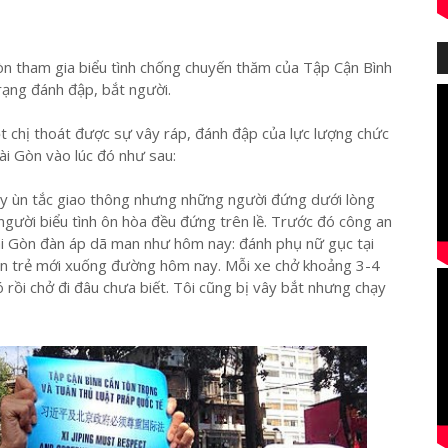
n tham gia biểu tình chống chuyến thăm của Tập Cận Bình
rạng đánh đập, bắt người.
t chị thoát được sự vây ráp, đánh đập của lực lượng chức
ài Gòn vào lúc đó như sau:
gây ùn tắc giao thông nhưng những người đứng dưới lòng
người biểu tình ôn hòa đều đứng trên lề. Trước đó công an
Sài Gòn đàn áp dã man như hôm nay: đánh phụ nữ gục tại
n trẻ mới xuống đường hôm nay. Mỗi xe chở khoảng 3-4
rồi chở đi đâu chưa biết. Tôi cũng bị vây bắt nhưng chạy