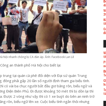
Đ
d
V
2
K
t
C
đ
V
t
 Hà Nội nhanh chóng bị CA đàn áp. Ảnh: Facebook Lan Lê
P
Công an thành phố Hà Nội cho biết lại:
n
Đ
T
p trung tại quán cà phê đối diện với Đại sứ quán Trung
C
; đông phải gấp 20 lần số người định tham gia biểu tình.
h
ì có vài ba chục người bắt đầu giơ băng rôn, biểu ngữ và
T
ng Điện Biên Phủ. Đi được khoảng 50 mét thì bị dồn lại thì
t
kia. Được 2 vòng như vậy thì có 1 xe buýt do bên an ninh trờ
ăng rôn, biểu ngữ lên xe. Cuộc biểu tình ngắn thôi nhưng