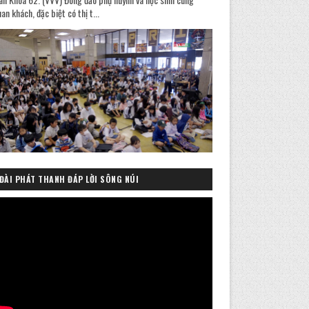
an khách, đặc biệt có thị t...
ĐÀI PHÁT THANH ĐÁP LỜI SÔNG NÚI