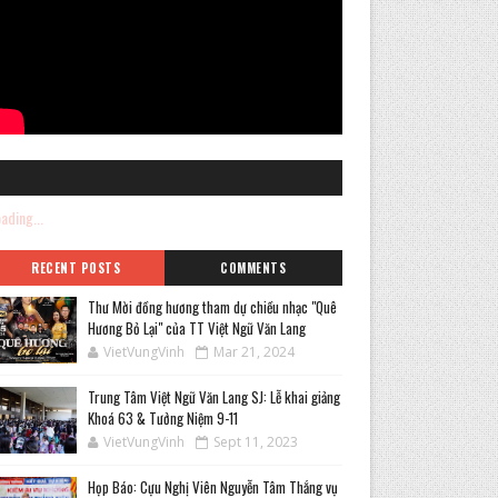
ading...
RECENT POSTS
COMMENTS
Thư Mời đồng hương tham dự chiều nhạc "Quê
Hương Bỏ Lại" của TT Việt Ngữ Văn Lang
VietVungVinh
Mar 21, 2024
Trung Tâm Việt Ngữ Văn Lang SJ: Lễ khai giảng
Khoá 63 & Tưởng Niệm 9-11
VietVungVinh
Sept 11, 2023
Họp Báo: Cựu Nghị Viên Nguyễn Tâm Thắng vụ