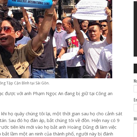
N
ống Tập Cận Bình tại Sài Gòn.
lạc được với anh Phạm Ngọc An đang bị giữ tại Công an
E
khi họ quây chúng tôi lại, một thời gian sau họ cho cảnh sát
M
 tán. Sau đó họ đàn áp, bắt chúng tôi về đồn. Hiện nay có 9
rước tiên khi mới vào họ bắt anh Hoàng Dũng đi làm việc
họ bắt lầm một an ninh của thành phố, người này bị đánh