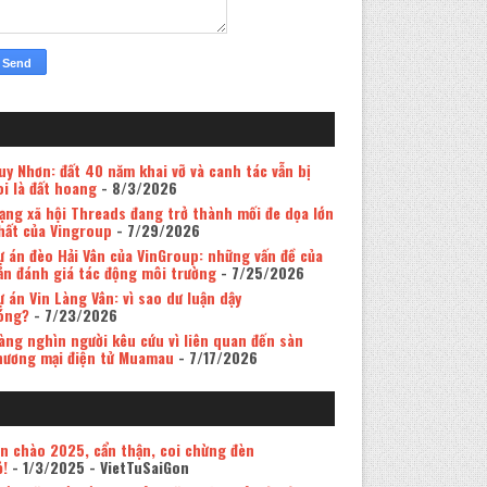
uy Nhơn: đất 40 năm khai vỡ và canh tác vẫn bị
oi là đất hoang
- 8/3/2026
ạng xã hội Threads đang trở thành mối đe dọa lớn
hất của Vingroup
- 7/29/2026
ự án đèo Hải Vân của VinGroup: những vấn đề của
ản đánh giá tác động môi trường
- 7/25/2026
ự án Vin Làng Vân: vì sao dư luận dậy
óng?
- 7/23/2026
àng nghìn người kêu cứu vì liên quan đến sàn
hương mại điện tử Muamau
- 7/17/2026
in chào 2025, cẩn thận, coi chừng đèn
ỏ!
- 1/3/2025
- VietTuSaiGon