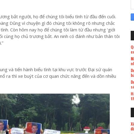
ơng bắt người, họ để chúng tôi biểu tình từ đầu đến cuối.
oàng Dũng vì chuyện gì đó chúng tôi không rõ nhưng chắc
u tình. Còn hôm nay họ để chúng tôi làm từ đầu nhưng ‘giới
ối cùng họ chủ trương bắt. An ninh có đánh như bản thân tôi
.”
Q
c
M
n
ung và tiến hành biểu tình tại khu vực trước Đại sứ quán
D
b
 nổ ra thì xe buýt của cơ quan chức năng đến và dồn nhiều
D
s
H
t
X
đ