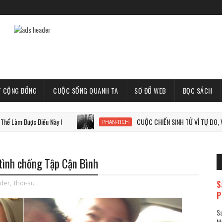
T CỘNG ĐỒNG
CUỘC SỐNG QUANH TA
SƠ ĐỒ WEB
ĐỌC SÁCH
Điều Này !
CUỘC CHIẾN SINH TỬ VÌ TỰ DO, VÌ THẾ GIỚI T
PHAN-TICH
 tình chống Tập Cận Bình
S
ider
,
thoi-su
P
Sa
Mã