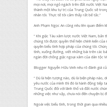
mọi nơi, mọi ngỏ ngách trên đất nước Việt Nam
thành một khu tự trị của Trung Quốc sẽ trong
nhân tôi. Thực tế tôi cảm thấy rất bế tắc.”
Anh Phạm Ngọc An cũng nêu lên quan điểm khi
“ Khi giặc Tàu xâm lược nước Việt Nam, bản t
chúng tôi được quyền thể hiện chính kiến củ
quyền biểu tình hợp pháp của chúng tôi. Chúng
tình, xuống đường, viết những bài trên các b
ngàn đời chống giặc ngoại xâm của dân tộc V
Blogger Nguyễn Hữu Vinh nêu rõ đánh giá của 
“ Dù là hiện tượng nào, dù là biện pháp nào, 
yêu nước của mình thì đó là hành động tiếp 
Trung Quốc đối với lãnh thổ và đất nước chún
những việc như vậy, chưa nói đến chuyện bị đ
Ngoài việc biểu tình, trong thời gian qua nhi