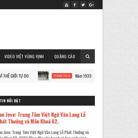
VIDEO VIỆT VÙNG VỊNH
QUẢNG CÁO
Ự DO
Năm 1933: Staline tàn sát 7 triệu người Ukraine
PHAN-TICH
TIN NỔI BẬT
an Jose: Trung Tâm Việt Ngữ Văn Lang Lễ
hát Thưởng và Mãn Khoá 62.
n Jose: Trung Tâm Việt Ngữ Văn Lang Lễ Phát Thưởng và
n Khoá 62. (VVV) Đông đảo phụ huynh và học sinh cùng