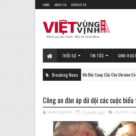
HOME
ABOUT US
CONTACT US
THỜI SỰ
TIN TỨC
SINH HOẠ
Xe Tăng Gepard Mà Đức Cung Cấp Cho Ukraine Có Thể Làm Được 
Breaking News
PHAN-TICH
Công an đàn áp dữ dội các cuộc biểu
VietVungVinh
11 years ago
chinh-tri
,
sl