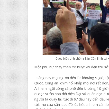
Cuộc biểu tình chống Tập Cận Bình tại
Một phụ nữ chạy theo xe buýt khi đến trụ sở 
“ Sáng nay mọi người đến lúc khoảng 9 giờ, tậ
Quốc. Công an chìm nổi khắp mọi nơi rất đông
Anh em ngồi uống cà phê đến khoảng 10 giờ th
đi dọc vườn hoa đối diện Đại sứ quán dọc đườ
người ta quay lại; tức đi từ đầu này đến đầu 
tới, mở cửa sẵn; sau đó lùa hết anh em cầm b