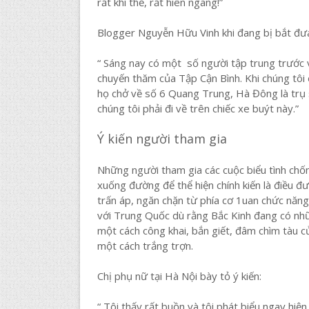
rất khí thế, rất hiên ngang!”
Blogger Nguyễn Hữu Vinh khi đang bị bắt đưa đ
“ Sáng nay có một số người tập trung trước 
chuyến thăm của Tập Cận Bình. Khi chúng tôi ở
họ chở về số 6 Quang Trung, Hà Đông là trụ s
chúng tôi phải đi về trên chiếc xe buýt này.”
Ý kiến người tham gia
Những người tham gia các cuộc biểu tình chố
xuống đường để thể hiện chính kiến là điều 
trấn áp, ngăn chặn từ phía cơ 1uan chức năng
với Trung Quốc dù rằng Bắc Kinh đang có nhữ
một cách công khai, bắn giết, đâm chìm tàu 
một cách trắng trợn.
Chị phụ nữ tại Hà Nội bày tỏ ý kiến:
“ Tôi thấy rất buồn và tôi phát biểu ngay hiệ