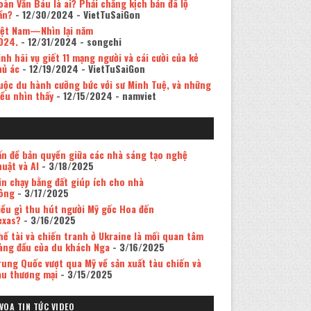
oàn Văn Báu là ai? Phải chăng kịch bản đã lộ
ần?
- 12/30/2024
- VietTuSaiGon
iệt Nam—Nhìn lại năm
024.
- 12/31/2024
- songchi
inh hãi vụ giết 11 mạng người và cái cười của kẻ
hủ ác
- 12/19/2024
- VietTuSaiGon
uộc du hành cưỡng bức với sư Minh Tuệ, và những
iều nhìn thấy
- 12/15/2024
- namviet
ấn đề bản quyền giữa các nhà sáng tạo nghệ
huật và AI
- 3/18/2025
in chạy bằng đất giúp ích cho nhà
ông
- 3/17/2025
iều gì thu hút người Mỹ gốc Hoa đến
exas?
- 3/16/2025
hế tài và chiến tranh ở Ukraine là mối quan tâm
àng đầu của du khách Nga
- 3/16/2025
rung Quốc vượt qua Mỹ về sản xuất tàu chiến và
àu thương mại
- 3/15/2025
VOA TIN TỨC VIDEO