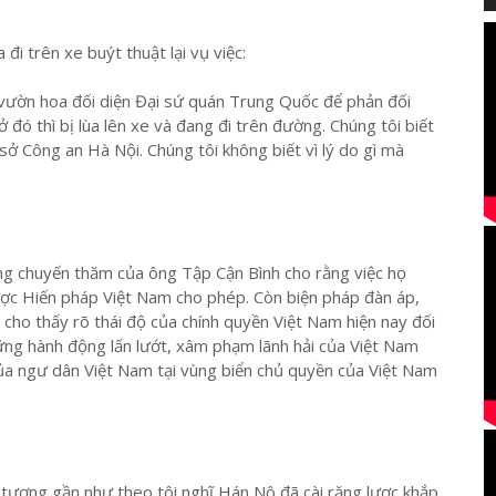
i trên xe buýt thuật lại vụ việc:
vườn hoa đối diện Đại sứ quán Trung Quốc để phản đối
 đó thì bị lùa lên xe và đang đi trên đường. Chúng tôi biết
ở Công an Hà Nội. Chúng tôi không biết vì lý do gì mà
ng chuyến thăm của ông Tập Cận Bình cho rằng việc họ
được Hiến pháp Việt Nam cho phép. Còn biện pháp đàn áp,
 cho thấy rõ thái độ của chính quyền Việt Nam hiện nay đối
ng hành động lấn lướt, xâm phạm lãnh hải của Việt Nam
của ngư dân Việt Nam tại vùng biển chủ quyền của Việt Nam
n tượng gần như theo tôi nghĩ Hán Nô đã cài răng lược khắp