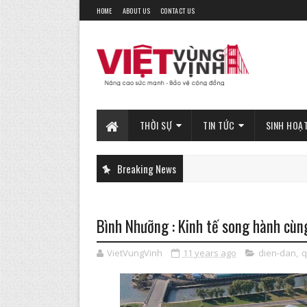
HOME
ABOUT US
CONTACT US
THỜI SỰ
TIN TỨC
SINH HOẠ
Breaking News
Bình Nhưỡng : Kinh tế song hành cùng
VietVungVinh
11 years ago
dien-dan
,
q