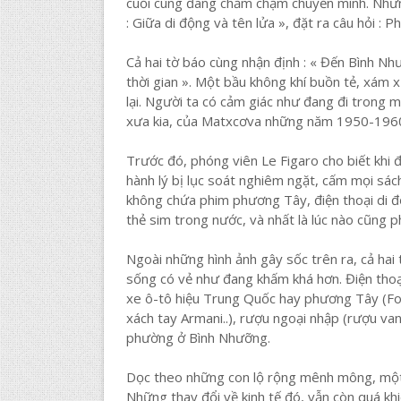
cuối cùng đang chầm chậm chuyển mình. Nhưn
: Giữa di động và tên lửa », đặt ra câu hỏi : P
Cả hai tờ báo cùng nhận định : « Đến Bình 
thời gian ». Một bầu không khí buồn tẻ, xám
lại. Người ta có cảm giác như đang đi trong 
xưa kia, của Matxcơva những năm 1950-1960
Trước đó, phóng viên Le Figaro cho biết khi đ
hành lý bị lục soát nghiêm ngặt, cấm mọi sác
không chứa phim phương Tây, điện thoại di 
thẻ sim trong nước, và nhất là lúc nào cũng
Ngoài những hình ảnh gây sốc trên ra, cả hai 
sống có vẻ như đang khấm khá hơn. Điện thoại 
xe ô-tô hiệu Trung Quốc hay phương Tây (For
xách tay Armani..), rượu ngoại nhập (rượu v
phường ở Bình Nhưỡng.
Dọc theo những con lộ rộng mênh mông, một 
Những thay đổi về kinh tế đó, vẫn còn quá kh