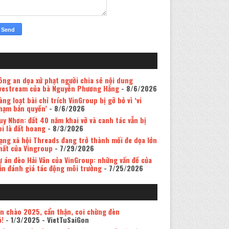
ông an dọa xử phạt người chia sẻ nội dung
ivestream của bà Nguyễn Phương Hằng
- 8/6/2026
àng loạt bài chỉ trích VinGroup bị gỡ bỏ vì ‘vi
hạm bản quyền’
- 8/6/2026
uy Nhơn: đất 40 năm khai vỡ và canh tác vẫn bị
oi là đất hoang
- 8/3/2026
ạng xã hội Threads đang trở thành mối đe dọa lớn
hất của Vingroup
- 7/29/2026
ự án đèo Hải Vân của VinGroup: những vấn đề của
ản đánh giá tác động môi trường
- 7/25/2026
in chào 2025, cẩn thận, coi chừng đèn
ỏ!
- 1/3/2025
- VietTuSaiGon