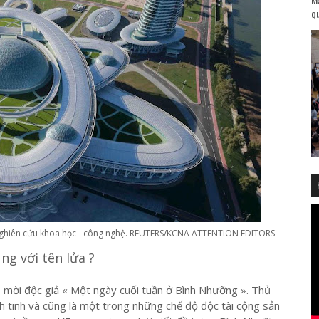
qu
 nghiên cứu khoa học - công nghệ. REUTERS/KCNA ATTENTION EDITORS
ng với tên lửa ?
 mời độc giả « Một ngày cuối tuần ở Bình Nhưỡng ». Thủ
nh tinh và cũng là một trong những chế độ độc tài cộng sản