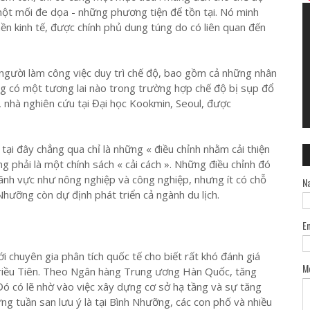
ột mối đe dọa - những phương tiện để tồn tại. Nó minh
n kinh tế, được chính phủ dung túng do có liên quan đến
 người làm công việc duy trì chế độ, bao gồm cả những nhân
ng có một tương lai nào trong trường hợp chế độ bị sụp đổ
 nhà nghiên cứu tại Đại học Kookmin, Seoul, được
ại đây chẳng qua chỉ là những « điều chỉnh nhằm cải thiện
ng phải là một chính sách « cải cách ». Những điều chỉnh đó
nh vực như nông nghiệp và công nghiệp, nhưng ít có chỗ
N
hưỡng còn dự định phát triển cả ngành du lịch.
E
ới chuyên gia phân tích quốc tế cho biết rất khó đánh giá
M
riều Tiên. Theo Ngân hàng Trung ương Hàn Quốc, tăng
ó có lẽ nhờ vào việc xây dựng cơ sở hạ tầng và sự tăng
ng tuần san lưu ý là tại Bình Nhưỡng, các con phố và nhiều