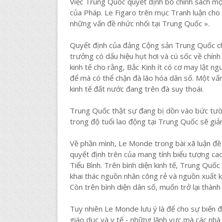
Việc Trung Quốc quyết định bỏ chính sách mộ
của Pháp. Le Figaro trên mục Tranh luận cho
những vấn đề nhức nhối tại Trung Quốc ».
Quyết định của đảng Cộng sản Trung Quốc ch
trưởng có dấu hiệu hụt hơi và cú sốc về chính 
kinh tế cho rằng, Bắc Kinh ít có cơ may lật n
để mà có thể chặn đà lão hóa dân số. Một vấn
kinh tế đất nước đang trên đà suy thoái.
Trung Quốc thật sự đang bị dồn vào bức tườ
trong độ tuổi lao động tại Trung Quốc sẽ g
Về phần mình, Le Monde trong bài xã luận đề 
quyết định trên của mang tính biểu tượng ca
Tiểu Bình. Trên bình diện kinh tế, Trung Quố
khai thác nguồn nhân công rẻ và nguồn xuất k
Còn trên bình diện dân số, muốn trở lại thàn
Tuy nhiên Le Monde lưu ý là để cho sự biến đổ
giáo dục và y tế - những lãnh vực mà các nh