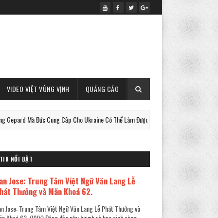
VIDEO VIỆT VÙNG VỊNH
QUẢNG CÁO
Mà Đức Cung Cấp Cho Ukraine Có Thể Làm Được Điều Này !
PHAN-TICH
TIN NỔI BẬT
an Jose: Trung Tâm Việt Ngữ Văn Lang Lễ
hát Thưởng và Mãn Khoá 62.
n Jose: Trung Tâm Việt Ngữ Văn Lang Lễ Phát Thưởng và
n Khoá 62. (VVV) Đông đảo phụ huynh và học sinh cùng