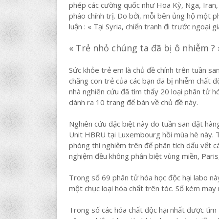
phép các cường quốc như Hoa Kỳ, Nga, Iran, 
pháo chính trị. Do bởi, mỗi bên ủng hộ một ph
luận : « Tại Syria, chiến tranh đi trước ngoại gi
« Trẻ nhỏ chúng ta đã bị ô nhiễm ? 
Sức khỏe trẻ em là chủ đề chính trên tuần san
chăng con trẻ của các bạn đã bị nhiễm chất đ
nhà nghiên cứu đã tìm thấy 20 loại phân tử h
dành ra 10 trang để bàn về chủ đề này.
Nghiên cứu đặc biệt này do tuần san đặt hà
Unit HBRU tại Luxembourg hồi mùa hè này. T
phòng thí nghiệm trên để phân tích dấu vết các
nghiệm đều không phân biệt vùng miền, Paris,
Trong số 69 phân tử hóa học độc hại labo n
một chục loại hóa chất trên tóc. Số kém may m
Trong số các hóa chất độc hại nhất được tìm 