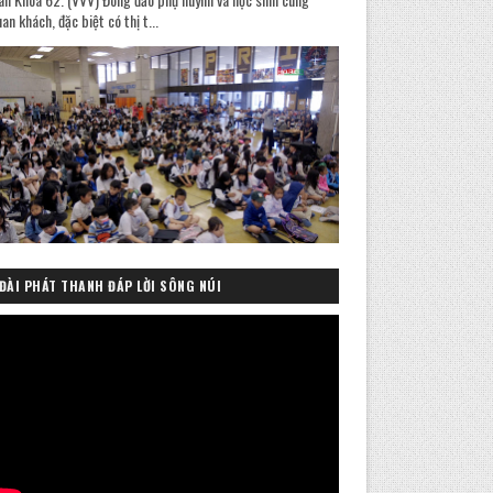
an khách, đặc biệt có thị t...
ĐÀI PHÁT THANH ĐÁP LỜI SÔNG NÚI