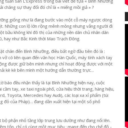
g tuần san L’Express trong bài viết đề tựa « Bình Nhưỡng
hải chăng sự thay đổi đó chỉ là « miếng mồi giả » ?
Nhưỡng giống như là đang bước vào một cỗ máy ngược dòng
 xịt. Những con lộ lớn rộng mênh mông nhưng vắng người đi
một bầu không khí đô thị của những nền dân chủ nhân dân
, hay như Bắc Kinh thời Mao Trạch Đông.
ặt chân đến Bình Nhưỡng, điều bất ngờ đầu tiên đó là :
h vở có liên quan đến văn học Hàn Quốc, máy tính xách tay
động được giữ bên mình nhưng chỉ hoạt động được với một
 phải kè kè bên mình một hướng dẫn thường trực…
tờ báo đều nhận thấy là tại Bình Nhưỡng hiện nay, cuộc
cầm tay, xe taxi ngoài phố, cửa hiệu thời trang, hàng hiệu,
d, Toyota, Mercedes hay Audi), các loại xa xỉ phẩm (túi
ang đỏ của Pháp)… đang dần xuất hiện tại một số phố
bộ phận nhỏ tầng lớp trung lưu dường như đang nổi lên.
iêm tốn, chỉ có cùng một mục tiêu : mang đến cho chế độ -