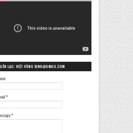
LIÊN LẠC: VIỆT VÙNG VỊNH@GMAIL.COM
ame
mail
*
essage
*