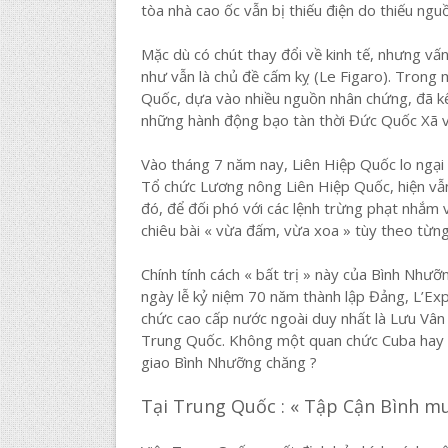
tòa nhà cao ốc vẫn bị thiếu điện do thiếu ngu
Mặc dù có chút thay đổi về kinh tế, nhưng vấ
như vẫn là chủ đề cấm kỵ (Le Figaro). Trong
Quốc, dựa vào nhiều nguồn nhân chứng, đã kế
những hành động bạo tàn thời Đức Quốc Xã v
Vào tháng 7 năm nay, Liên Hiệp Quốc lo ngại 
Tổ chức Lương nông Liên Hiệp Quốc, hiện vẫn
đó, để đối phó với các lệnh trừng phạt nhắm 
chiêu bài « vừa đấm, vừa xoa » tùy theo từn
Chính tính cách « bất trị » này của Bình Nhưỡ
ngày lễ kỷ niệm 70 năm thành lập Đảng, L’Ex
chức cao cấp nước ngoài duy nhất là Lưu Vân
Trung Quốc. Không một quan chức Cuba hay Ng
giao Bình Nhưỡng chăng ?
Tại Trung Quốc : « Tập Cận Bình mu