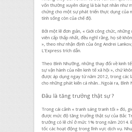
vốn thường xuyên dùng lá bài hạt nhân như m
chứng cho một sự phát triển thực dụng của nề
tính sống còn của chế độ.
Bởi một lẽ đơn giản, « Giới công chức, những
viên cấp thấp nhất, đều nghĩ rằng, họ sẽ khô
», theo như nhận định của ông Andrei Lankov,
L’Express trích dẫn.
Theo Bình Nhưỡng, những thay đổi về kinh tế t
sự vận hành của nền kinh tế xã hội », chứ khô
được áp dụng ngay từ năm 2012, trong các lã
cho những phát kiến cá nhân…Ngoài ra, Bình N
Đâu là tăng trưởng thật sự ?
Trong cái cảnh « tranh sáng tranh tối » đó, gi
được mức độ tăng trưởng thật sự của Bắc T
trưởng có lẽ chỉ ở mức 1% trong năm 2014. Đ
tốc các hoạt động trong lĩnh vực dịch vụ. Như