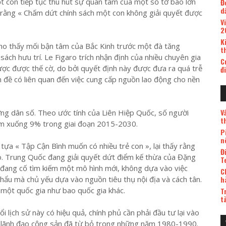
t con tiếp tục thu hút sự quan tâm của một số tờ báo lớn
Đ
d
 rằng « Chấm dứt chính sách một con không giải quyết được
V
2
K
o thấy mối bận tâm của Bắc Kinh trước một đà tăng
t
sách hưu trí. Le Figaro trích nhận định của nhiều chuyên gia
C
gược được thế cờ, do bởi quyết định này được đưa ra quá trễ
đ
 đề có liên quan đến việc cung cấp nguồn lao động cho nền
V
ng dân số. Theo ước tính của Liên Hiệp Quốc, số người
t
iảm xuống 9% trong giai đoạn 2015-2030.
P
n
tựa « Tập Cận Bình muốn có nhiều trẻ con », lại thấy rằng
Đ
o. Trung Quốc đang giải quyết dứt điểm kế thừa của Đặng
T
c đang cố tìm kiếm một mô hình mới, không dựa vào việc
C
hẩu mà chủ yếu dựa vào nguồn tiêu thụ nội địa và cách tân.
h
h một quốc gia như bao quốc gia khác.
T
t
i lịch sử này có hiệu quả, chính phủ cần phải đầu tư lại vào
à lãnh đạo cộng sản đã từ bỏ trong những năm 1980-1990.