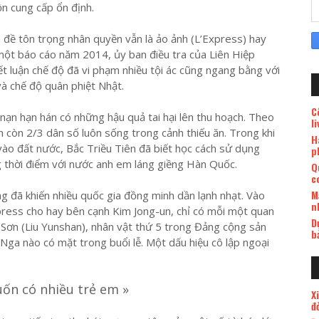
ồn cung cấp ổn định.
n đề tôn trọng nhân quyền vẫn là ảo ảnh (L’Express) hay
 một báo cáo năm 2014, ủy ban điều tra của Liên Hiệp
t luận chế độ đã vi phạm nhiều tội ác cũng ngang bằng với
à chế độ quân phiệt Nhật.
C
nạn hạn hán có những hậu quả tai hại lên thu hoạch. Theo
l
 còn 2/3 dân số luôn sống trong cảnh thiếu ăn. Trong khi
H
vào đất nước, Bắc Triều Tiên đã biết học cách sử dụng
p
g thời điểm với nước anh em láng giềng Hàn Quốc.
Q
c
M
ng đã khiến nhiều quốc gia đồng minh dần lạnh nhạt. Vào
n
press cho hay bên cạnh Kim Jong-un, chỉ có mỗi một quan
D
 Sơn (Liu Yunshan), nhân vật thứ 5 trong Đảng cộng sản
b
a nào có mặt trong buổi lễ. Một dấu hiệu cô lập ngoại
ốn có nhiều trẻ em »
X
đ