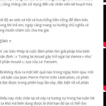
nay, cũng chẳng cần sử dụng đến các nhân viên kế hoạch hóa
 chế độ an sinh xã hội và hưu bổng bền vững để đảm bảo
trong khi trẻ em, ngày càng mang xu hướng chủ nghĩa cá
hông muốn chăm sóc cha mẹ già.
giao »
ực các báo Pháp là cuộc đàm phán tìm giải pháp hòa bình
ận định : « Tương lai Assad gây trở ngại tại Vienna » như
ố phận Assad », tựa của Le Parisien.
 đã không đưa ra một kết quả nào trong ngày hôm qua. Hội
ài xã luận của Jean-Pierre Perrin trên Libération, có phân
đã đạt được trong phiên họp lần này, đặc biệt về số phận
iều này chắc chắn lại sẽ xảy ra tương tự trong hai tuần tới
 ta khó mà hình dung được là thời hạn đó lại có thể cho