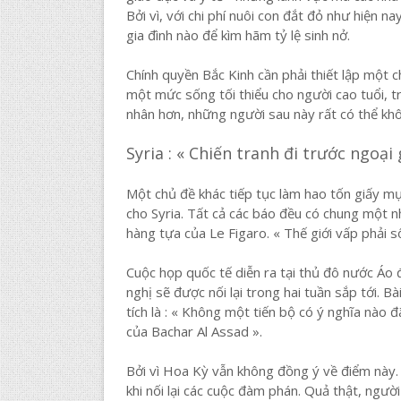
Bởi vì, với chi phí nuôi con đắt đỏ như hiện 
gia đình nào để kìm hãm tỷ lệ sinh nở.
Chính quyền Bắc Kinh cần phải thiết lập một
một mức sống tối thiểu cho người cao tuổi, 
nhân hơn, những người sau này rất có thể k
Syria : « Chiến tranh đi trước ngoại 
Một chủ đề khác tiếp tục làm hao tốn giấy m
cho Syria. Tất cả các báo đều có chung một nh
hàng tựa của Le Figaro. « Thế giới vấp phải s
Cuộc họp quốc tế diễn ra tại thủ đô nước Áo
nghị sẽ được nối lại trong hai tuần sắp tới. B
tích là : « Không một tiến bộ có ý nghĩa nào 
của Bachar Al Assad ».
Bởi vì Hoa Kỳ vẫn không đồng ý về điểm này. Đ
khi nối lại các cuộc đàm phán. Quả thật, người