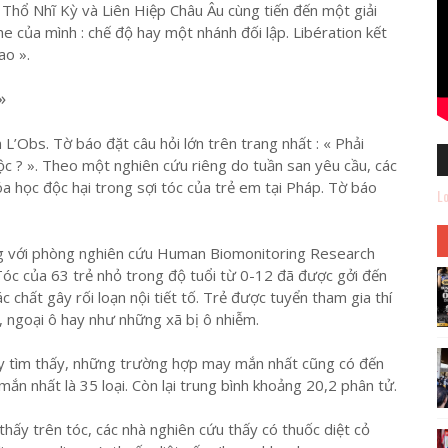
Thổ Nhĩ Kỳ và Liên Hiệp Châu Âu cùng tiến đến một giải
e của mình : chế độ hay một nhánh đối lập. Libération kết
ao ».
»
 L’Obs. Tờ báo đặt câu hỏi lớn trên trang nhất : « Phải
ộc ? ». Theo một nghiên cứu riêng do tuần san yêu cầu, các
óa học độc hại trong sợi tóc của trẻ em tại Pháp. Tờ báo
Lo
ng với phòng nghiên cứu Human Biomonitoring Research
óc của 63 trẻ nhỏ trong độ tuổi từ 0-12 đã được gởi đến
 chất gây rối loạn nội tiết tố. Trẻ được tuyển tham gia thí
 ngoại ô hay như những xã bị ô nhiễm.
ày tìm thấy, những trường hợp may mắn nhất cũng có đến
ắn nhất là 35 loại. Còn lại trung bình khoảng 20,2 phân tử.
thấy trên tóc, các nhà nghiên cứu thấy có thuốc diệt cỏ