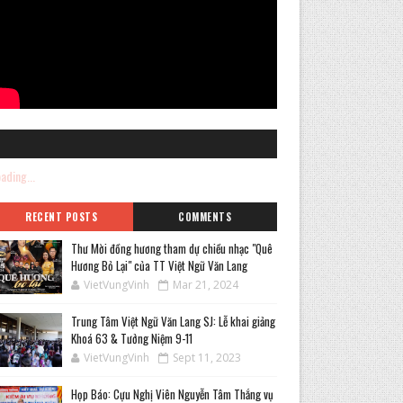
ading...
RECENT POSTS
COMMENTS
Thư Mời đồng hương tham dự chiều nhạc "Quê
Hương Bỏ Lại" của TT Việt Ngữ Văn Lang
VietVungVinh
Mar 21, 2024
Trung Tâm Việt Ngữ Văn Lang SJ: Lễ khai giảng
Khoá 63 & Tưởng Niệm 9-11
VietVungVinh
Sept 11, 2023
Họp Báo: Cựu Nghị Viên Nguyễn Tâm Thắng vụ