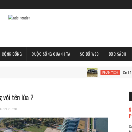
T CỘNG ĐỒNG
CUỘC SỐNG QUANH TA
SƠ ĐỒ WEB
ĐỌC SÁCH
Xe Tăng Gepard 
PHAN-TICH
 với tên lửa ?
S
uan-diem
P
Sa
Mã