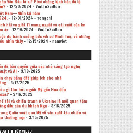
oàn Văn Báu là ai? Phải chăng kịch bản đã lộ
ần?
- 12/30/2024
- VietTuSaiGon
iệt Nam—Nhìn lại năm
024.
- 12/31/2024
- songchi
inh hãi vụ giết 11 mạng người và cái cười của kẻ
hủ ác
- 12/19/2024
- VietTuSaiGon
uộc du hành cưỡng bức với sư Minh Tuệ, và những
iều nhìn thấy
- 12/15/2024
- namviet
ấn đề bản quyền giữa các nhà sáng tạo nghệ
huật và AI
- 3/18/2025
in chạy bằng đất giúp ích cho nhà
ông
- 3/17/2025
iều gì thu hút người Mỹ gốc Hoa đến
exas?
- 3/16/2025
hế tài và chiến tranh ở Ukraine là mối quan tâm
àng đầu của du khách Nga
- 3/16/2025
rung Quốc vượt qua Mỹ về sản xuất tàu chiến và
àu thương mại
- 3/15/2025
VOA TIN TỨC VIDEO