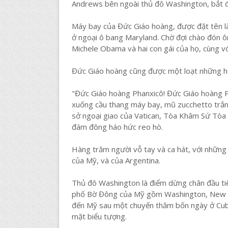
Andrews bên ngoài thủ đô Washington, bắt đ
Máy bay của Đức Giáo hoàng, được đặt tên là 
ở ngoại ô bang Maryland. Chờ đợi chào đón
Michele Obama và hai con gái của họ, cùng v
Đức Giáo hoàng cũng được một loạt những hồn
"Đức Giáo hoàng Phanxicô! Đức Giáo hoàng Ph
xuống cầu thang máy bay, mũ zucchetto trắn
sở ngoại giao của Vatican, Tòa Khâm Sứ Tòa
đám đông háo hức reo hò.
Hàng trăm người vỗ tay và ca hát, với những 
của Mỹ, và của Argentina.
Thủ đô Washington là điểm dừng chân đầu ti
phố Bờ Đông của Mỹ gồm Washington, New Yo
đến Mỹ sau một chuyến thăm bốn ngày ở Cuba,
mặt biểu tượng.