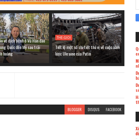
THE-GIOI
áo về dịch bệnh ở Vũ Hán đào
rung Quốc đến Mỹ sau trải
Tiết lộ một số chi tiết thú vị về cuộc xâm
Q
nh hoàng
lược Ukraine của Putin
c
M
n
D
b
D
s
H
t
BLOGGER
DISQUS
FACEBOOK
X
đ