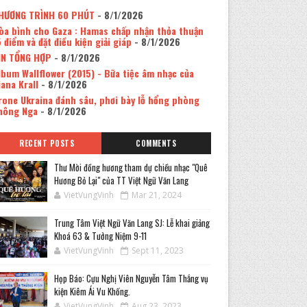
HƯƠNG TRÌNH 60 PHÚT
- 8/1/2026
òa bình cho Gaza : Hamas chấp nhận thỏa thuận
5 điểm và đặt điều kiện giải giáp
- 8/1/2026
IN TỔNG HỢP
- 8/1/2026
lbum Wallflower (2015) - Bữa tiệc âm nhạc của
iana Krall
- 8/1/2026
rone Ukraina đánh sâu, phơi bày lỗ hổng phòng
hông Nga
- 8/1/2026
RECENT POSTS
COMMENTS
Thư Mời đồng hương tham dự chiều nhạc "Quê
Hương Bỏ Lại" của TT Việt Ngữ Văn Lang
VietVungVinh
Mar 21, 2024
Trung Tâm Việt Ngữ Văn Lang SJ: Lễ khai giảng
Khoá 63 & Tưởng Niệm 9-11
VietVungVinh
Sept 11, 2023
Họp Báo: Cựu Nghị Viên Nguyễn Tâm Thắng vụ
kiện Kiêm Ái Vu Khống.
VietVungVinh
Aug 23, 2023