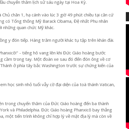
ầu chuyến thăm lịch sử sáu ngày tại Hoa Kỳ.
Chủ chăn 1, hạ cánh vào lúc 3 giờ 49 phút chiều tại căn cứ
 ông có Tổng thống Mỹ Barack Obama, Đệ nhất Phu nhân
ới những quan chức Mỹ khác.
g y đón tiếp. Hàng trăm người khác tụ tập trên khán đài.
anxicô!" - tiếng hô vang lên khi Đức Giáo hoàng bước
g cầm trong tay. Một đoàn xe sau đó đến đón ông về cơ
 Thánh ở phía tây bắc Washington trước sự chứng kiến của
em học sinh nhỏ tuổi vẫy cờ đại diện của toà thánh Vatican,
ên trong chuyến thăm của Đức Giáo hoàng đến ba thành
rk và Philadelphia. Đức Giáo hoàng Phanxicô bay thẳng
 một tiến trình không chỉ hợp lý về mặt địa lý mà còn về