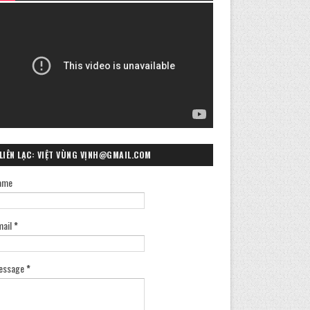
LIÊN LẠC: VIỆT VÙNG VỊNH@GMAIL.COM
ame
mail
*
essage
*