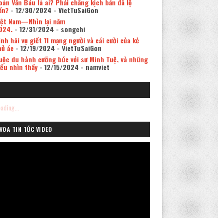
oàn Văn Báu là ai? Phải chăng kịch bản đã lộ
ần?
- 12/30/2024
- VietTuSaiGon
iệt Nam—Nhìn lại năm
024.
- 12/31/2024
- songchi
inh hãi vụ giết 11 mạng người và cái cười của kẻ
hủ ác
- 12/19/2024
- VietTuSaiGon
uộc du hành cưỡng bức với sư Minh Tuệ, và những
iều nhìn thấy
- 12/15/2024
- namviet
ading...
VOA TIN TỨC VIDEO