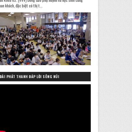
an khách, đặc biệt có thị t...
ĐÀI PHÁT THANH ĐÁP LỜI SÔNG NÚI