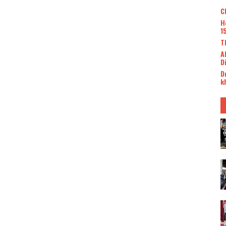
C
H
1
T
A
D
D
k