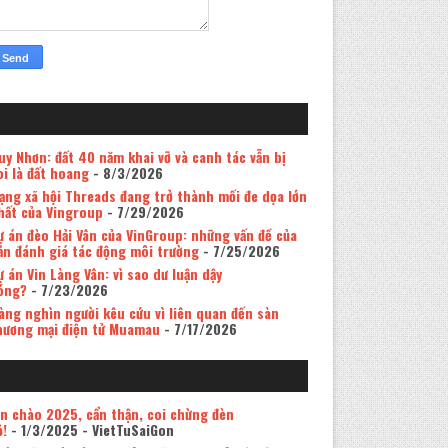
uy Nhơn: đất 40 năm khai vỡ và canh tác vẫn bị
oi là đất hoang
- 8/3/2026
ạng xã hội Threads đang trở thành mối đe dọa lớn
hất của Vingroup
- 7/29/2026
ự án đèo Hải Vân của VinGroup: những vấn đề của
ản đánh giá tác động môi trường
- 7/25/2026
ự án Vin Làng Vân: vì sao dư luận dậy
óng?
- 7/23/2026
àng nghìn người kêu cứu vì liên quan đến sàn
hương mại điện tử Muamau
- 7/17/2026
in chào 2025, cẩn thận, coi chừng đèn
ỏ!
- 1/3/2025
- VietTuSaiGon