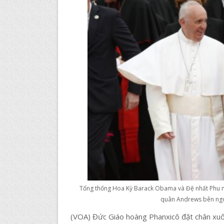
Tổng thống Hoa Kỳ Barack Obama và Đệ nhất Phu 
quân Andrews bên ngo
(VOA) Đức Giáo hoàng Phanxicô đặt chân xuố