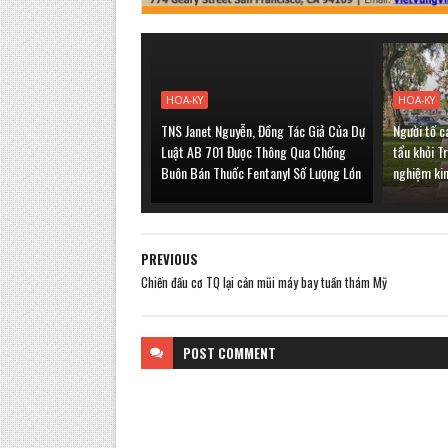
HOA-KY
HOA-KY
TNS Janet Nguyễn, Đồng Tác Giả Của Dự
Người tố c
Luật AB 701 Được Thông Qua Chống
tẩu khỏi T
Buôn Bán Thuốc Fentanyl Số Lượng Lớn
nghiệm ki
PREVIOUS
Chiến đấu cơ TQ lại cản mũi máy bay tuần thám Mỹ
POST
COMMENT