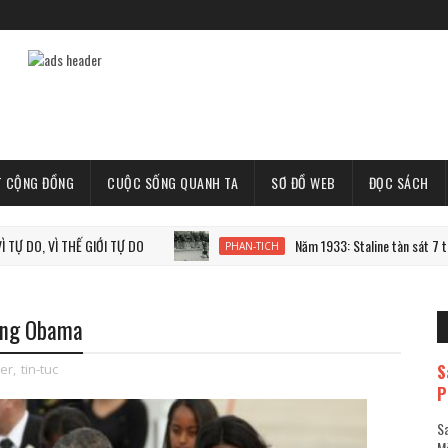
T CỘNG ĐỒNG
CUỘC SỐNG QUANH TA
SƠ ĐỒ WEB
ĐỌC SÁCH
 THẾ GIỚI TỰ DO
Năm 1933: Staline tàn sát 7 triệu người 
PHAN-TICH
hống Obama
S
der
,
tin-tuc
P
Sa
Mã