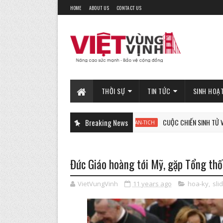
HOME
ABOUT US
CONTACT US
THỜI SỰ
TIN TỨC
SINH HOẠ
Breaking News
CUỘC CHIẾN SINH TỬ VÌ TỰ DO, VÌ
PHAN-TICH
Đức Giáo hoàng tới Mỹ, gặp Tổng t
VietVungVinh
11 years ago
hoa-ky
,
sli