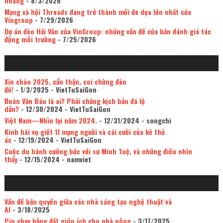
hoang
- 8/3/2026
Mạng xã hội Threads đang trở thành mối đe dọa lớn nhất của
Vingroup
- 7/29/2026
Dự án đèo Hải Vân của VinGroup: những vấn đề của bản đánh giá tác
động môi trường
- 7/25/2026
Xin chào 2025, cẩn thận, coi chừng đèn
đỏ!
- 1/3/2025
- VietTuSaiGon
Đoàn Văn Báu là ai? Phải chăng kịch bản đã lộ
dần?
- 12/30/2024
- VietTuSaiGon
Việt Nam—Nhìn lại năm 2024.
- 12/31/2024
- songchi
Kinh hãi vụ giết 11 mạng người và cái cười của kẻ thủ
ác
- 12/19/2024
- VietTuSaiGon
Cuộc du hành cưỡng bức với sư Minh Tuệ, và những điều nhìn
thấy
- 12/15/2024
- namviet
Vấn đề bản quyền giữa các nhà sáng tạo nghệ thuật và
AI
- 3/18/2025
Pin chạy bằng đất giúp ích cho nhà nông
- 3/17/2025