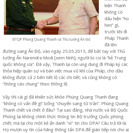
kiện Thanh
không có
dấu hiện “ho
hen” gì,
trước khi đi
Pháp Thanh
BTQP Phùng Quang Thanh vả Thủ tướng Ấn Độ
đã lên
đường sang Ấn Độ, vào ngày 25.05.2015, để bắt tay với Thủ
tướng Ấn Narendra Modi [xem hình], người bị coi là “kẻ Trung
quốc không ưa”. Đã vậy, Thanh lại còn ung dung đi Pháp ký các
thỏa hiệp quân sự và bàn việc mua vũ khí của Pháp, cho dầu
không được cả 2 bên tiết lộ các chi tiết; và cũng không có
“thông cáo chung” theo thông lệ.
Vậy thì cái gì đã khiến sức khỏe Phùng Quang Thanh đang
“không có vấn đề gì” bổng “chuyển sang từ trần”. Phùng Quang
Thanh chết và chết ở đâu? Tại sao đảng, nhà nước và Bộ Quốc
Phòng lại không chính thức thông tin Bộ trưởng Quốc phòng
chết; mà lại cho một kẻ ẩn danh "xì" tin cho DPA? Câu trả lời là:
Họ mượn uy tín của hãng thông tấn DPA để gián tiếp nói cho ai