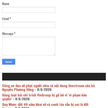
Name
Email
*
Message
*
Công an dọa xử phạt người chia sẻ nội dung livestream của bà
Nguyễn Phương Hằng
- 8/6/2026
Hàng loạt bài chỉ trích VinGroup bị gỡ bỏ vì ‘vi phạm bản
quyền’
- 8/6/2026
Quy Nhơn: đất 40 năm khai vỡ và canh tác vẫn bị coi là đất