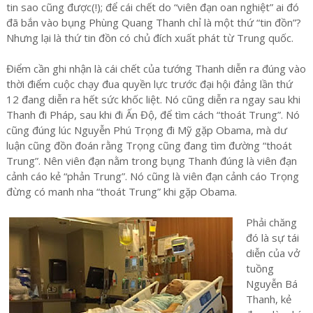
tin sao cũng được(!); để cái chết do “viên đạn oan nghiệt” ai đó
đã bắn vào bụng Phùng Quang Thanh chỉ là một thứ “tin đồn”?
Nhưng lại là thứ tin đồn có chủ đích xuất phát từ Trung quốc.
Điểm cần ghi nhận là cái chết của tướng Thanh diễn ra đúng vào
thời điểm cuộc chạy đua quyền lực trước đại hội đảng lần thứ
12 đang diễn ra hết sức khốc liệt. Nó cũng diễn ra ngay sau khi
Thanh đi Pháp, sau khi đi Ấn Độ, để tìm cách “thoát Trung”. Nó
cũng đúng lúc Nguyễn Phú Trọng đi Mỹ gặp Obama, mà dư
luận cũng đồn đoán rằng Trọng cũng đang tìm đường “thoát
Trung”. Nên viên đạn nằm trong bụng Thanh đúng là viên đạn
cảnh cáo kẻ “phản Trung”. Nó cũng là viên đạn cảnh cáo Trọng
đừng có manh nha “thoát Trung” khi gặp Obama.
Phải chăng
đó là sự tái
diễn của vở
tuồng
Nguyễn Bá
Thanh, kẻ