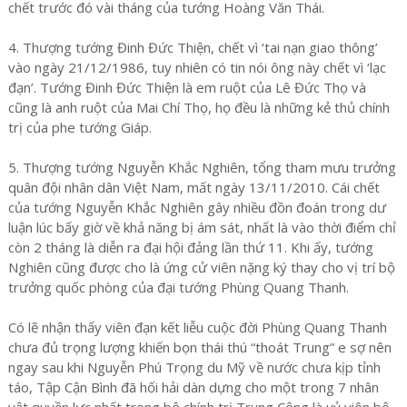
chết trước đó vài tháng của tướng Hoàng Văn Thái.
4. Thượng tướng Đinh Đức Thiện, chết vì ‘tai nạn giao thông’
vào ngày 21/12/1986, tuy nhiên có tin nói ông này chết vì ‘lạc
đạn’. Tướng Đinh Đức Thiện là em ruột của Lê Đức Thọ và
cũng là anh ruột của Mai Chí Thọ, họ đều là những kẻ thủ chính
trị của phe tướng Giáp.
5. Thượng tướng Nguyễn Khắc Nghiên, tổng tham mưu trưởng
quân đội nhân dân Việt Nam, mất ngày 13/11/2010. Cái chết
của tướng Nguyễn Khắc Nghiên gây nhiều đồn đoán trong dư
luận lúc bấy giờ về khả năng bị ám sát, nhất là vào thời điểm chỉ
còn 2 tháng là diễn ra đại hội đảng lần thứ 11. Khi ấy, tướng
Nghiên cũng được cho là ứng cử viên nặng ký thay cho vị trí bộ
trưởng quốc phòng của đại tướng Phùng Quang Thanh.
Có lẽ nhận thấy viên đạn kết liễu cuộc đời Phùng Quang Thanh
chưa đủ trọng lượng khiến bọn thái thú “thoát Trung” e sợ nên
ngay sau khi Nguyễn Phú Trọng du Mỹ về nước chưa kịp tỉnh
táo, Tập Cận Bình đã hối hải dàn dựng cho một trong 7 nhân