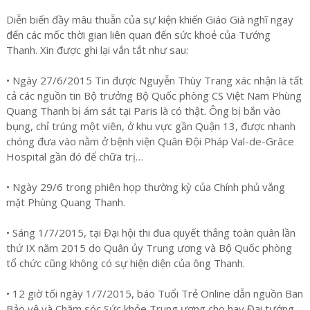
Diễn biến đầy mâu thuẫn của sự kiện khiến Giáo Già nghĩ ngay
đến các mốc thời gian liên quan đến sức khoẻ của Tướng
Thanh. Xin được ghi lại vắn tắt như sau:
• Ngày 27/6/2015 Tin được Nguyễn Thùy Trang xác nhận là tất
cả các nguồn tin Bộ trưởng Bộ Quốc phòng CS Việt Nam Phùng
Quang Thanh bị ám sát tại Paris là có thật. Ông bị bắn vào
bụng, chỉ trúng một viên, ở khu vực gần Quận 13, được nhanh
chóng đưa vào nằm ở bệnh viện Quân Đội Pháp Val-de-Grâce
Hospital gần đó để chữa trị…
• Ngày 29/6 trong phiên họp thường kỳ của Chính phủ vắng
mặt Phùng Quang Thanh.
• Sáng 1/7/2015, tại Đại hội thi đua quyết thắng toàn quân lần
thứ IX năm 2015 do Quân ủy Trung ương và Bộ Quốc phòng
tổ chức cũng không có sự hiện diện của ông Thanh.
• 12 giờ tối ngày 1/7/2015, báo Tuổi Trẻ Online dẫn nguồn Ban
Bảo vệ và Chăm sóc Sức khỏe Trung ương cho hay Đại tướng