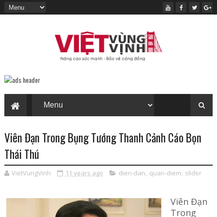
Viên Đạn Trong Bụng Tướng Thanh Cảnh Cáo Bọn
Thái Thú
VietVungVinh
11 years ago
dien-dan
,
quan-diem
,
slider
Viên Đạn
Trong