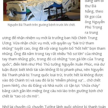
đang làm bí
thư Đà
Nẵng, theo
lời gọi của
ông Nguyễn
Nguyễn Bá Thanh trên giường bệnh trước khi chết.
Phú Trọng
ra trung
ương để nhận nhiệm vụ mới là trưởng ban Nội Chính Trung
Ương. Vừa nhận chức vụ mới, với quyền uy “bài trừ tham
nhũng” tuyệt cao, ông đã vội vàng tuyên bố “hốt hết” bọn tham
nhũng. Ông đã nắm trong tay rất nhiều “hồ sơ lớn” của những
tay tham nhũng gộc, trong đó có những “con gà lớn của Trung
quốc”, điển hình như Phó Thủ tướng Nguyễn Xuân Phúc, mà dư
luận được biết khối tài sản khổng lồ bị phanh phui, nên Nguyễn
Bá Thanh phải bị Trung quốc loại trừ, trước hết là không được
vào Bộ Chánh trị và sau đó là bị “nhiễm phóng xạ”… chờ chết
[xem hình], cho dù Đảng và Nhà nước có tận lực “chửa cháy”
bằng cách gắn lên miệng ông câu nói láo trên giường bịnh chờ
chết là "tao có chi mô".
Nhớ lại chuyện cũ; chuyện Tướng lãnh quốc phòng bị thanh toán