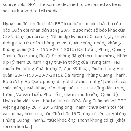
source told DPA. The source declined to be named as he is
not authorized to tell media."
Ngay sau đó, tin được đài BBC loan báo cho biết bản tin của
báo Quân đội Nhân dân sáng 20/7, được một số báo khác của
CSVN đăng lại, nói rằng: "Nhân dịp kỷ niệm 50 năm Ngày truyền
thống của Lữ đoàn Thông tin 26, Quân chủng Phòng không-
Không quân (20-7-1965/20-7-2015) Đại tướng Phùng Quang
Thanh, Bộ trưởng Bộ Quốc phòng đã gửi thư chúc mừng. Nhân
dịp kỷ niệm 20 năm Ngày truyền thống của Trung tâm Tiêu
chuẩn-Đo lường-Chất lượng 2, Cục Kỹ thuật, Quân chủng Hải
quân (20-7-1995/20-7-2015), Đại tướng Phùng Quang Thanh,
Bộ trưởng Bộ Quốc phòng đã gửi thư chúc mừng" [chết rồi còn
chúc mùng]. Mặt khác, Báo Pháp luật TP HCM cũng dẫn Trung
tướng Võ Văn Tuấn, Phó Tổng tham mưu trưởng Quân đội
Nhân dân Việt Nam, bác bỏ tin của DPA. Ông Tuấn nói với BBC
Việt ngữ ngày 20-7-2015 rằng ông Thanh "chữa bệnh tốt rồi"
và cho hay hôm qua, tức Chủ nhật 19/7, ông có liên lạc với ông
Phùng Quang Thanh… “sức khỏe ông Thanh không có gì” [chết
rồi còn liên lạc].