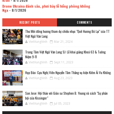
Krall
- 8/1/2026
Drone Ukraina đánh sâu, phơi bày lỗ hổng phòng không
Nga
- 8/1/2026
RECENT POSTS
COMMENTS
Thư Mời đồng hương tham dự chiều nhạc "Quê Hương Bỏ Lại" của TT
Việt Ngữ Văn Lang
VietVungVinh
Mar 21, 2024
Trung Tâm Việt Ngữ Văn Lang SJ: Lễ khai giảng Khoá 63 & Tưởng
Niệm 9-11
VietVungVinh
Sept 11, 2023
Họp Báo: Cựu Nghị Viên Nguyễn Tâm Thắng vụ kiện Kiêm Ái Vu Khống.
VietVungVinh
Aug 23, 2023
San Jose: Hội thảo với Giáo sư Stephen B. Young và sách "Sự phản
bội của Kissinger"
VietVungVinh
Jul 05, 2023