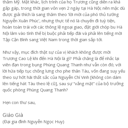
thăm Mỹ. Mặt khác, lịch trình của họ Trương cũng diễn ra khá
gấp gáp, trong thời gian vỏn vẹn 2 ngày tại Hà Nội; nên mặc dù
được giải thích là sang thăm theo ‘lời mời của phó thủ tướng
Nguyễn Xuân Phúc’, nhưng thực tế nó là chuyến đi tuỳ tiện,
hoàn toàn trái với các thông lệ ngoại giao, đặt giới chóp bu Hà
Nội lâm vào tình thế bị buộc phải tiếp đãi và phải lên tiếng mời
Tập Cận Bình sang Việt Nam trong thời gian sắp tới.
Như vậy, mục đích thật sự của vị khách không được mời
Trương Cao Lệ khi đến Hà Nội là gì? Phải chăng là để nhắc lại
viên đạn trong bụng Phùng Quang Thanh như vẫn còn đó; với
lời hứa tiếp tục chống lưng cho phe thân Tàu, vốn đang suy yếu
theo sự hớt hãi thất sắc của Nguyễn Chí Vinh [không còn dám
lên tiếng hát Tàu theo lệ cũ], sau sự “vắng mặt” của bộ trưởng
quốc phòng Phùng Quang Thanh?
Hẹn con thư sau,
Giáo Già
(Đại gia đình Nguyễn Ngọc Huy)