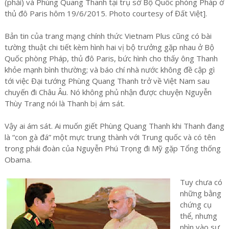
(phải) và Phùng Quang Thanh tại trụ sở Bộ Quốc phòng Pháp ở
thủ đô Paris hôm 19/6/2015. Photo courtesy of Đất Việt].
Bản tin của trang mạng chính thức Vietnam Plus cũng có bài
tường thuật chi tiết kèm hình hai vị bộ trưởng gặp nhau ở Bộ
Quốc phòng Pháp, thủ đô Paris, bức hình cho thấy ông Thanh
khỏe mạnh bình thường; và báo chí nhà nước không đề cập gì
tới việc Đại tướng Phùng Quang Thanh trở về Việt Nam sau
chuyến đi Châu Âu. Nó không phủ nhận được chuyện Nguyễn
Thùy Trang nói là Thanh bị ám sát.
Vậy ai ám sát. Ai muốn giết Phùng Quang Thanh khi Thanh đang
là “con gà đá” một mực trung thành với Trung quốc và có tên
trong phái đoàn của Nguyễn Phú Trọng đi Mỹ gặp Tổng thống
Obama.
Tuy chưa có
những bằng
chứng cụ
thể, nhưng
nhìn vào sự