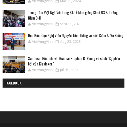
VietVungVinh
Mar 21, 2024
Trung Tâm Việt Ngữ Văn Lang SJ: Lễ khai giảng Khoá 63 & Tưởng
Niệm 9-11
VietVungVinh
Sept 11, 2023
Họp Báo: Cựu Nghị Viên Nguyễn Tâm Thắng vụ kiện Kiêm Ái Vu Khống.
VietVungVinh
Aug 23, 2023
San Jose: Hội thảo với Giáo sư Stephen B. Young và sách "Sự phản
bội của Kissinger"
VietVungVinh
Jul 05, 2023
FACEBOOK