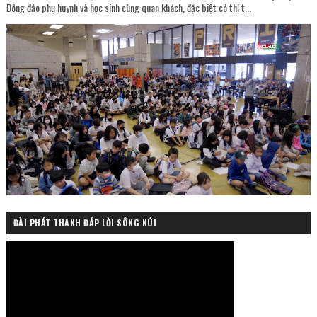
Đông đảo phụ huynh và học sinh cùng quan khách, đặc biệt có thị t...
ĐÀI PHÁT THANH ĐÁP LỜI SÔNG NÚI