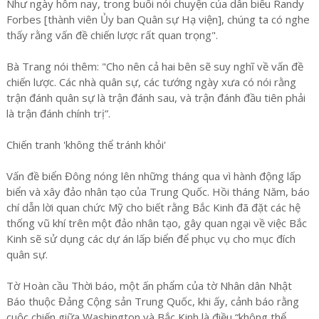
Như ngày hôm nay, trong buổi nói chuyện của dân biểu Randy
Forbes [thành viên Ủy ban Quân sự Hạ viện], chúng ta có nghe
thấy rằng vấn đề chiến lược rất quan trọng".
Bà Trang nói thêm: "Cho nên cả hai bên sẽ suy nghĩ về vấn đề
chiến lược. Các nhà quân sự, các tướng ngày xưa có nói rằng
trận đánh quân sự là trận đánh sau, và trận đánh đầu tiên phải
là trận đánh chính trị”.
Chiến tranh 'không thể tránh khỏi'
Vấn đề biển Đông nóng lên những tháng qua vì hành động lấp
biển và xây đảo nhân tạo của Trung Quốc. Hồi tháng Năm, báo
chí dẫn lời quan chức Mỹ cho biết rằng Bắc Kinh đã đặt các hệ
thống vũ khí trên một đảo nhân tạo, gây quan ngại về việc Bắc
Kinh sẽ sử dụng các dự án lấp biển để phục vụ cho mục đích
quân sự.
Tờ Hoàn cầu Thời báo, một ấn phẩm của tờ Nhân dân Nhật
Báo thuộc Đảng Cộng sản Trung Quốc, khi ấy, cảnh báo rằng
cuộc chiến giữa Washington và Bắc Kinh là điều “không thể