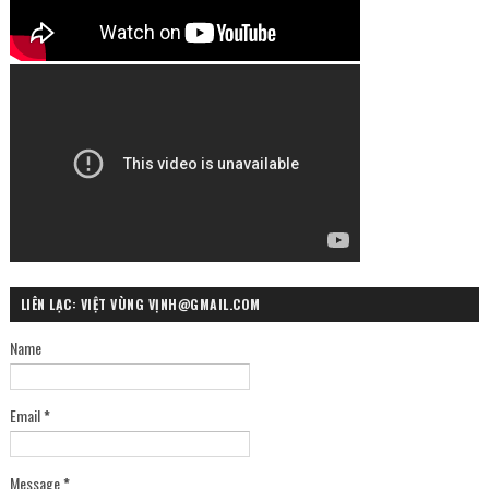
LIÊN LẠC: VIỆT VÙNG VỊNH@GMAIL.COM
Name
Email
*
Message
*