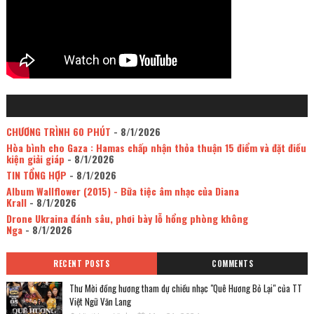
CHƯƠNG TRÌNH 60 PHÚT
- 8/1/2026
Hòa bình cho Gaza : Hamas chấp nhận thỏa thuận 15 điểm và đặt điều
kiện giải giáp
- 8/1/2026
TIN TỔNG HỢP
- 8/1/2026
Album Wallflower (2015) - Bữa tiệc âm nhạc của Diana
Krall
- 8/1/2026
Drone Ukraina đánh sâu, phơi bày lỗ hổng phòng không
Nga
- 8/1/2026
RECENT POSTS
COMMENTS
Thư Mời đồng hương tham dự chiều nhạc "Quê Hương Bỏ Lại" của TT
Việt Ngữ Văn Lang