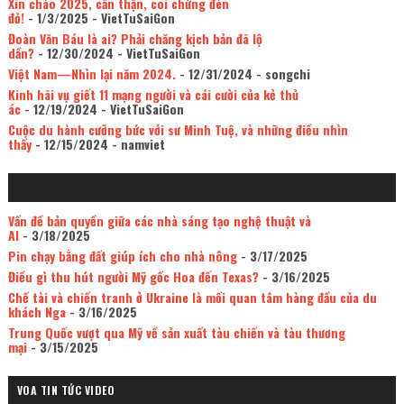
Xin chào 2025, cẩn thận, coi chừng đèn
đỏ!
- 1/3/2025
- VietTuSaiGon
Đoàn Văn Báu là ai? Phải chăng kịch bản đã lộ
dần?
- 12/30/2024
- VietTuSaiGon
Việt Nam—Nhìn lại năm 2024.
- 12/31/2024
- songchi
Kinh hãi vụ giết 11 mạng người và cái cười của kẻ thủ
ác
- 12/19/2024
- VietTuSaiGon
Cuộc du hành cưỡng bức với sư Minh Tuệ, và những điều nhìn
thấy
- 12/15/2024
- namviet
Vấn đề bản quyền giữa các nhà sáng tạo nghệ thuật và
AI
- 3/18/2025
Pin chạy bằng đất giúp ích cho nhà nông
- 3/17/2025
Điều gì thu hút người Mỹ gốc Hoa đến Texas?
- 3/16/2025
Chế tài và chiến tranh ở Ukraine là mối quan tâm hàng đầu của du
khách Nga
- 3/16/2025
Trung Quốc vượt qua Mỹ về sản xuất tàu chiến và tàu thương
mại
- 3/15/2025
VOA TIN TỨC VIDEO