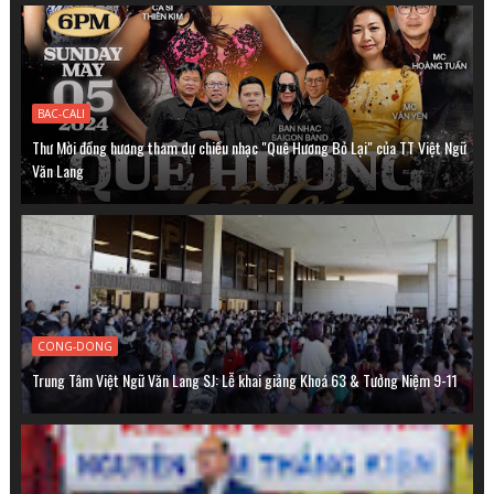
BAC-CALI
Thư Mời đồng hương tham dự chiều nhạc "Quê Hương Bỏ Lại" của TT Việt Ngữ
Văn Lang
CONG-DONG
Trung Tâm Việt Ngữ Văn Lang SJ: Lễ khai giảng Khoá 63 & Tưởng Niệm 9-11