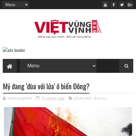
Mỹ đang ‘đùa với lửa’ ở biển Đông?
VietVungVinh
11 years ago
phan-tich
,
thoi-su