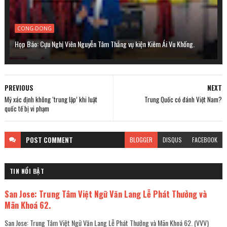
CONG-DONG
Họp Báo: Cựu Nghị Viên Nguyễn Tâm Thắng vụ kiện Kiêm Ái Vu Khống.
PREVIOUS
NEXT
Mỹ xác định không ‘trung lập’ khi luật
Trung Quốc có đánh Việt Nam?
quốc tế bị vi phạm
POST
COMMENT
BLOGGER
DISQUS
FACEBOOK
TIN NỔI BẬT
San Jose: Trung Tâm Việt Ngữ Văn Lang Lễ Phát Thưởng và
Mãn Khoá 62.
San Jose: Trung Tâm Việt Ngữ Văn Lang Lễ Phát Thưởng và Mãn Khoá 62. (VVV)