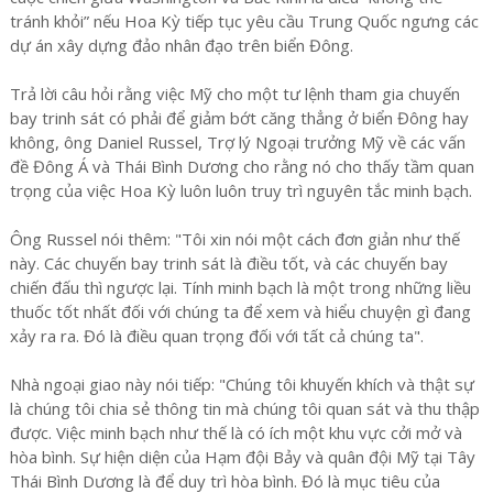
tránh khỏi” nếu Hoa Kỳ tiếp tục yêu cầu Trung Quốc ngưng các
dự án xây dựng đảo nhân đạo trên biển Đông.
Trả lời câu hỏi rằng việc Mỹ cho một tư lệnh tham gia chuyến
bay trinh sát có phải để giảm bớt căng thẳng ở biển Đông hay
không, ông Daniel Russel, Trợ lý Ngoại trưởng Mỹ về các vấn
đề Đông Á và Thái Bình Dương cho rằng nó cho thấy tầm quan
trọng của việc Hoa Kỳ luôn luôn truy trì nguyên tắc minh bạch.
Ông Russel nói thêm: "Tôi xin nói một cách đơn giản như thế
này. Các chuyến bay trinh sát là điều tốt, và các chuyến bay
chiến đấu thì ngược lại. Tính minh bạch là một trong những liều
thuốc tốt nhất đối với chúng ta để xem và hiểu chuyện gì đang
xảy ra ra. Đó là điều quan trọng đối với tất cả chúng ta".
Nhà ngoại giao này nói tiếp: "Chúng tôi khuyến khích và thật sự
là chúng tôi chia sẻ thông tin mà chúng tôi quan sát và thu thập
được. Việc minh bạch như thế là có ích một khu vực cởi mở và
hòa bình. Sự hiện diện của Hạm đội Bảy và quân đội Mỹ tại Tây
Thái Bình Dương là để duy trì hòa bình. Đó là mục tiêu của