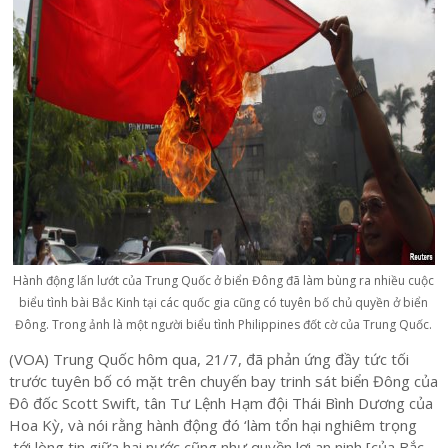
Hành động lấn lướt của Trung Quốc ở biển Đông đã làm bùng ra nhiều cuộc
biểu tình bài Bắc Kinh tại các quốc gia cũng có tuyên bố chủ quyền ở biển
Đông. Trong ảnh là một người biểu tình Philippines đốt cờ của Trung Quốc.
(VOA) Trung Quốc hôm qua, 21/7, đã phản ứng đầy tức tối
trước tuyên bố có mặt trên chuyến bay trinh sát biển Đông của
Đô đốc Scott Swift, tân Tư Lệnh Hạm đội Thái Bình Dương của
Hoa Kỳ, và nói rằng hành động đó ‘làm tổn hại nghiêm trọng
tới lòng tin giữa hai nước cũng như quyền lợi an ninh [của Bắc